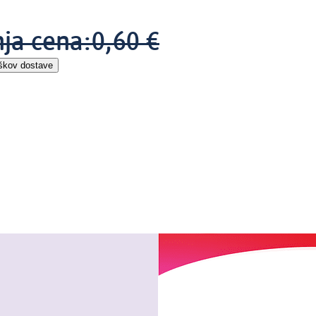
nja cena:
0,60 €
škov dostave