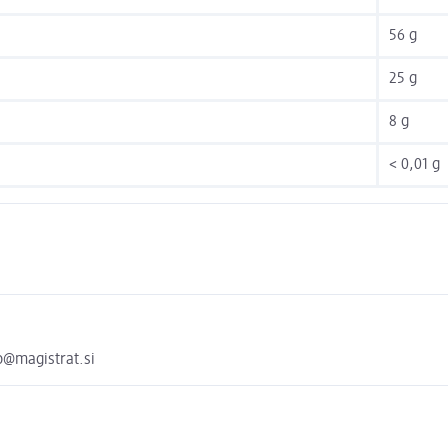
56 g
25 g
8 g
< 0,01 g
o@magistrat.si