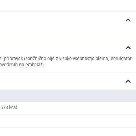
ni pripravek (sončnično olje z visoko vsebnostjo oleina, emulgator:
 navedenih na embalaži.
/ 373 kcal