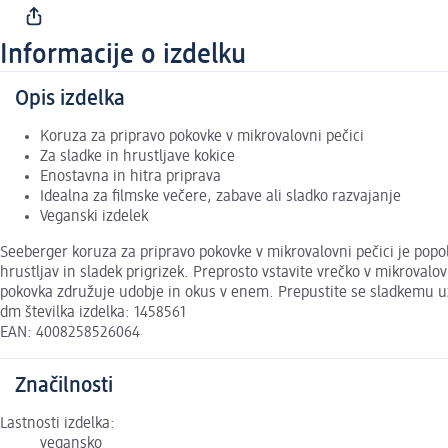
Informacije o izdelku
Opis izdelka
Koruza za pripravo pokovke v mikrovalovni pečici
Za sladke in hrustljave kokice
Enostavna in hitra priprava
Idealna za filmske večere, zabave ali sladko razvajanje
Veganski izdelek
Seeberger koruza za pripravo pokovke v mikrovalovni pečici je popoln
hrustljav in sladek prigrizek. Preprosto vstavite vrečko v mikrovalov
pokovka združuje udobje in okus v enem. Prepustite se sladkemu už
dm številka izdelka: 1458561
EAN: 4008258526064
Značilnosti
Lastnosti izdelka:
vegansko