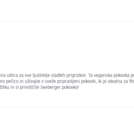
a izbira za vse ljubitelje sladkih prigrizkov. Ta veganska pokovka j
no pečico in uživajte v sveže pripravljeni pokovki, ki je idealna za f
itku in si privoščite Seeberger pokovko!