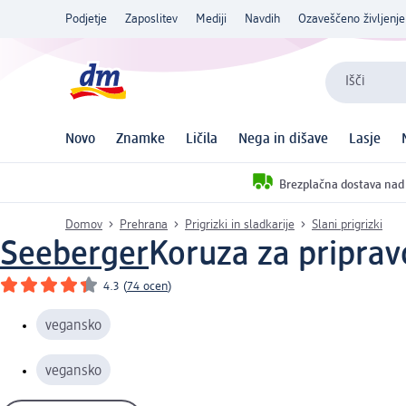
Podjetje
Zaposlitev
Mediji
Navdih
Ozaveščeno življenje
Išči
Novo
Znamke
Ličila
Nega in dišave
Lasje
Brezplačna dostava nad
Domov
Prehrana
Prigrizki in sladkarije
Slani prigrizki
Seeberger
Koruza za priprav
4.3
(
74 ocen
)
vegansko
vegansko