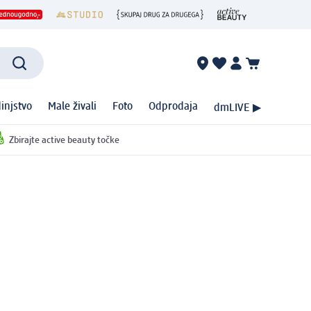
injstvo
Male živali
Foto
Odprodaja
dmLIVE ▶
Zbirajte active beauty točke