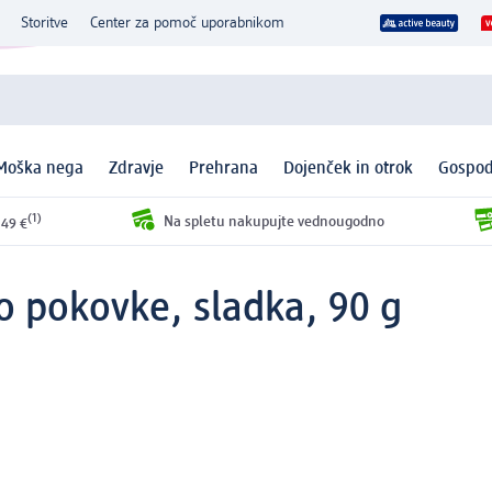
Storitve
Center za pomoč uporabnikom
Moška nega
Zdravje
Prehrana
Dojenček in otrok
Gospod
(1)
Na spletu nakupujte vednougodno
 49 €
o pokovke, sladka, 90 g