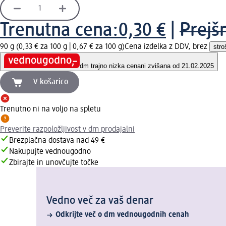
Trenutna cena:
0,30 €
|
Prejš
90 g (0,33 € za 100 g |
0,67 € za 100 g
)
Cena izdelka z DDV, brez
stro
dm trajno nizka cena
ni zvišana od 21.02.2025
V košarico
Trenutno ni na voljo na spletu
Preverite razpoložljivost v dm prodajalni
Brezplačna dostava nad 49 €
Nakupujte vednougodno
Zbirajte in unovčujte točke
Vedno več za vaš denar
Odkrijte več o dm vednougodnih cenah