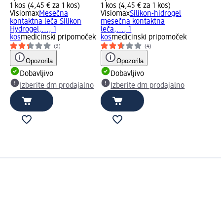
1 kos (4,45 € za 1 kos)
1 kos (4,45 € za 1 kos)
Visiomax
Mesečna
Visiomax
Silikon-hidrogel
kontaktna leča Silikon
mesečna kontaktna
Hydrogel,..., 1
leča,..., 1
kos
medicinski pripomoček
kos
medicinski pripomoček
(3)
(4)
Opozorila
Opozorila
Dobavljivo
Dobavljivo
Izberite dm prodajalno
Izberite dm prodajalno