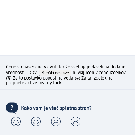
Cene so navedene v evrih ter že vsebujejo davek na dodano
vrednost – DDV.
Stroški dostave
ni vključen v ceno izdelkov.
(§) Za to postavko popust ne velja.
(#) Za ta izdelek ne
prejmete active beauty točk.
Kako vam je všeč spletna stran?