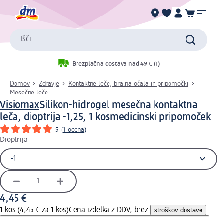
Išči
Brezplačna dostava nad 49 € (1)
Domov
Zdravje
Kontaktne leče, bralna očala in pripomočki
Mesečne leče
Visiomax
Silikon-hidrogel mesečna kontaktna
leča, dioptrija -1,25, 1 kos
medicinski pripomoček
5
(
1 ocena
)
Dioptrija
4,45 €
1 kos (4,45 € za 1 kos)
Cena izdelka z DDV, brez
stroškov dostave