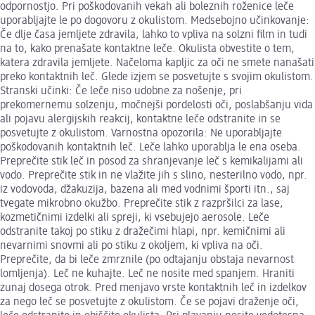
odpornostjo. Pri poškodovanih vekah ali boleznih roženice leče
uporabljajte le po dogovoru z okulistom. Medsebojno učinkovanje:
Če dlje časa jemljete zdravila, lahko to vpliva na solzni film in tudi
na to, kako prenašate kontaktne leče. Okulista obvestite o tem,
katera zdravila jemljete. Načeloma kapljic za oči ne smete nanašati
preko kontaktnih leč. Glede izjem se posvetujte s svojim okulistom.
Stranski učinki: Če leče niso udobne za nošenje, pri
prekomernemu solzenju, močnejši pordelosti oči, poslabšanju vida
ali pojavu alergijskih reakcij, kontaktne leče odstranite in se
posvetujte z okulistom. Varnostna opozorila: Ne uporabljajte
poškodovanih kontaktnih leč. Leče lahko uporablja le ena oseba.
Preprečite stik leč in posod za shranjevanje leč s kemikalijami ali
vodo. Preprečite stik in ne vlažite jih s slino, nesterilno vodo, npr.
iz vodovoda, džakuzija, bazena ali med vodnimi športi itn., saj
tvegate mikrobno okužbo. Preprečite stik z razpršilci za lase,
kozmetičnimi izdelki ali spreji, ki vsebujejo aerosole. Leče
odstranite takoj po stiku z dražečimi hlapi, npr. kemičnimi ali
nevarnimi snovmi ali po stiku z okoljem, ki vpliva na oči.
Preprečite, da bi leče zmrznile (po odtajanju obstaja nevarnost
lomljenja). Leč ne kuhajte. Leč ne nosite med spanjem. Hraniti
zunaj dosega otrok. Pred menjavo vrste kontaktnih leč in izdelkov
za nego leč se posvetujte z okulistom. Če se pojavi draženje oči,