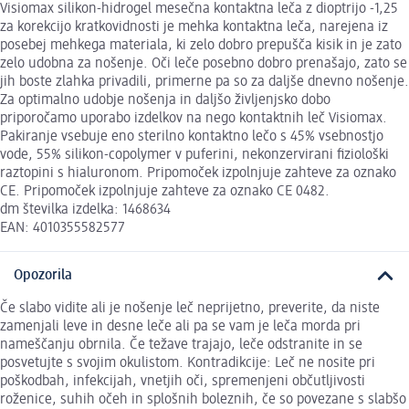
Visiomax silikon-hidrogel mesečna kontaktna leča z dioptrijo -1,25
za korekcijo kratkovidnosti je mehka kontaktna leča, narejena iz
posebej mehkega materiala, ki zelo dobro prepušča kisik in je zato
zelo udobna za nošenje. Oči leče posebno dobro prenašajo, zato se
jih boste zlahka privadili, primerne pa so za daljše dnevno nošenje.
Za optimalno udobje nošenja in daljšo življenjsko dobo
priporočamo uporabo izdelkov na nego kontaktnih leč Visiomax.
Pakiranje vsebuje eno sterilno kontaktno lečo s 45% vsebnostjo
vode, 55% silikon-copolymer v puferini, nekonzervirani fiziološki
raztopini s hialuronom. Pripomoček izpolnjuje zahteve za oznako
CE. Pripomoček izpolnjuje zahteve za oznako CE 0482.
dm številka izdelka: 1468634
EAN: 4010355582577
Opozorila
Če slabo vidite ali je nošenje leč neprijetno, preverite, da niste
zamenjali leve in desne leče ali pa se vam je leča morda pri
nameščanju obrnila. Če težave trajajo, leče odstranite in se
posvetujte s svojim okulistom. Kontradikcije: Leč ne nosite pri
poškodbah, infekcijah, vnetjih oči, spremenjeni občutljivosti
roženice, suhih očeh in splošnih boleznih, če so povezane s slabšo