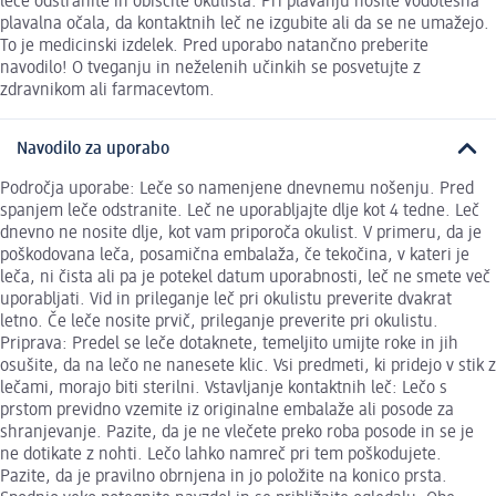
leče odstranite in obiščite okulista. Pri plavanju nosite vodotesna
plavalna očala, da kontaktnih leč ne izgubite ali da se ne umažejo.
To je medicinski izdelek. Pred uporabo natančno preberite
navodilo! O tveganju in neželenih učinkih se posvetujte z
zdravnikom ali farmacevtom.
Navodilo za uporabo
Področja uporabe: Leče so namenjene dnevnemu nošenju. Pred
spanjem leče odstranite. Leč ne uporabljajte dlje kot 4 tedne. Leč
dnevno ne nosite dlje, kot vam priporoča okulist. V primeru, da je
poškodovana leča, posamična embalaža, če tekočina, v kateri je
leča, ni čista ali pa je potekel datum uporabnosti, leč ne smete več
uporabljati. Vid in prileganje leč pri okulistu preverite dvakrat
letno. Če leče nosite prvič, prileganje preverite pri okulistu.
Priprava: Predel se leče dotaknete, temeljito umijte roke in jih
osušite, da na lečo ne nanesete klic. Vsi predmeti, ki pridejo v stik z
lečami, morajo biti sterilni. Vstavljanje kontaktnih leč: Lečo s
prstom previdno vzemite iz originalne embalaže ali posode za
shranjevanje. Pazite, da je ne vlečete preko roba posode in se je
ne dotikate z nohti. Lečo lahko namreč pri tem poškodujete.
Pazite, da je pravilno obrnjena in jo položite na konico prsta.