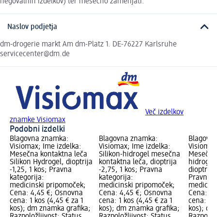
negovalnih izdelkov) ter mesečno zamenjati.
Naslov podjetja
dm-drogerie markt Am dm-Platz 1. DE-76227 Karlsruhe
servicecenter@dm.de
Več izdelkov
znamke Visiomax
Podobni izdelki
Blagovna znamka:
Blagovna znamka:
Blagovn
Visiomax; Ime izdelka:
Visiomax; Ime izdelka:
Visiomax
Mesečna kontaktna leča
Silikon-hidrogel mesečna
Mesečna 
Silikon Hydrogel, dioptrija
kontaktna leča, dioptrija
hidrogel
-1,25, 1 kos; Pravna
-2,75, 1 kos; Pravna
dioptrija 
kategorija:
kategorija:
Pravna k
medicinski pripomoček;
medicinski pripomoček;
medicins
Cena: 4,45 €; Osnovna
Cena: 4,45 €; Osnovna
Cena: 4,
cena: 1 kos (4,45 € za 1
cena: 1 kos (4,45 € za 1
cena: 1 k
kos); dm znamka grafika;
kos); dm znamka grafika;
kos); dm
Razpoložljivost: Status
Razpoložljivost: Status
Razpoložl