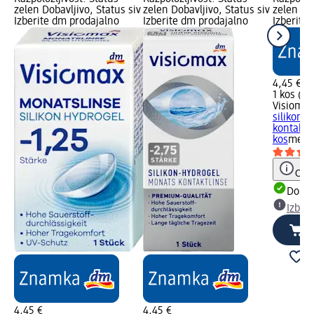
zelen Dobavljivo, Status siv
zelen Dobavljivo, Status siv
zelen Dob
Izberite dm prodajalno
Izberite dm prodajalno
Izberite
4,45 €
1 kos (4,
Visiomax
silikons
kontaktna
kos
medic
Opoz
Dobav
Izber
4,45 €
4,45 €