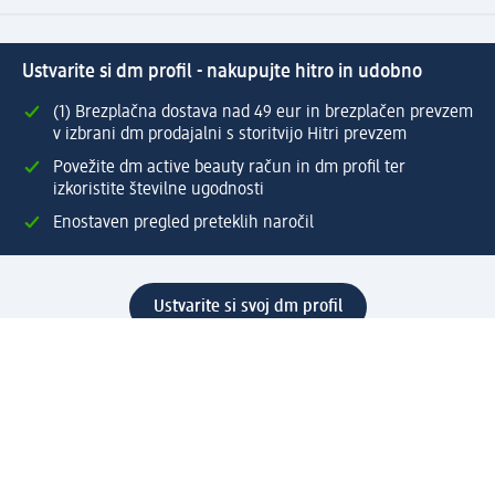
Ustvarite si dm profil - nakupujte hitro in udobno
(1) Brezplačna dostava nad 49 eur in brezplačen prevzem
v izbrani dm prodajalni s storitvijo Hitri prevzem
Povežite dm active beauty račun in dm profil ter
izkoristite številne ugodnosti
Enostaven pregled preteklih naročil
Ustvarite si svoj dm profil
Pomoč
Ugodnosti in storitve
Center za pomoč uporabnikom
Dostava
Vračila in menjave