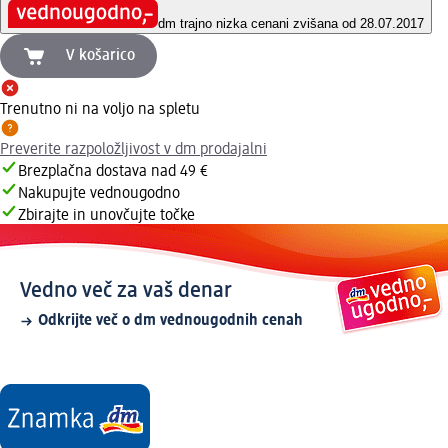
dm trajno nizka cena
ni zvišana od 28.07.2017
V košarico
Trenutno ni na voljo na spletu
Preverite razpoložljivost v dm prodajalni
Brezplačna dostava nad 49 €
Nakupujte vednougodno
Zbirajte in unovčujte točke
Vedno več za vaš denar
Odkrijte več o dm vednougodnih cenah