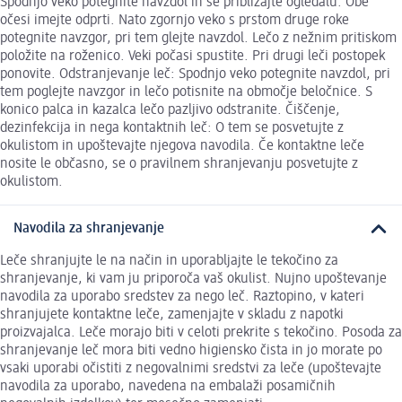
Spodnjo veko potegnite navzdol in se približajte ogledalu. Obe
očesi imejte odprti. Nato zgornjo veko s prstom druge roke
potegnite navzgor, pri tem glejte navzdol. Lečo z nežnim pritiskom
položite na roženico. Veki počasi spustite. Pri drugi leči postopek
ponovite. Odstranjevanje leč: Spodnjo veko potegnite navzdol, pri
tem poglejte navzgor in lečo potisnite na območje beločnice. S
konico palca in kazalca lečo pazljivo odstranite. Čiščenje,
dezinfekcija in nega kontaktnih leč: O tem se posvetujte z
okulistom in upoštevajte njegova navodila. Če kontaktne leče
nosite le občasno, se o pravilnem shranjevanju posvetujte z
okulistom.
Navodila za shranjevanje
Leče shranjujte le na način in uporabljajte le tekočino za
shranjevanje, ki vam ju priporoča vaš okulist. Nujno upoštevanje
navodila za uporabo sredstev za nego leč. Raztopino, v kateri
shranjujete kontaktne leče, zamenjajte v skladu z napotki
proizvajalca. Leče morajo biti v celoti prekrite s tekočino. Posoda za
shranjevanje leč mora biti vedno higiensko čista in jo morate po
vsaki uporabi očistiti z negovalnimi sredstvi za leče (upoštevajte
navodila za uporabo, navedena na embalaži posamičnih