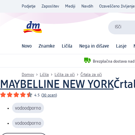
Podjetje
Zaposlitev
Mediji
Navdih
Ozaveščeno življenje
Išči
Novo
Znamke
Ličila
Nega in dišave
Lasje
Brezplačna dostava nad
Domov
Ličila
Ličila za oči
Črtala za oči
MAYBELLINE NEW YORK
Črta
4.5
(
30 ocen
)
vodoodporno
vodoodporno