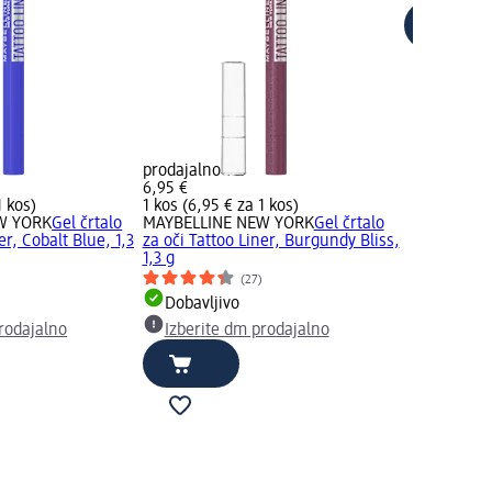
prodajalno
6,95 €
1 kos)
1 kos (6,95 € za 1 kos)
W YORK
Gel črtalo
MAYBELLINE NEW YORK
Gel črtalo
er, Cobalt Blue, 1,3
za oči Tattoo Liner, Burgundy Bliss,
1,3 g
(27)
Dobavljivo
rodajalno
Izberite dm prodajalno