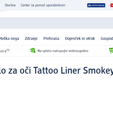
Storitve
Center za pomoč uporabnikom
Moška nega
Zdravje
Prehrana
Dojenček in otrok
Gospod
(1)
Na spletu nakupujte vednougodno
 49 €
lo za oči Tattoo Liner Smokey