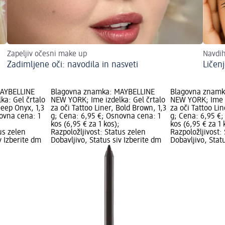
Zapeljiv očesni make up
Navdih
Zadimljene oči: navodila in nasveti
Ličenj
MAYBELLINE
Blagovna znamka: MAYBELLINE
Blagovna znamk
ka: Gel črtalo
NEW YORK; Ime izdelka: Gel črtalo
NEW YORK; Ime i
Deep Onyx, 1,3
za oči Tattoo Liner, Bold Brown, 1,3
za oči Tattoo Lin
ovna cena: 1
g; Cena: 6,95 €; Osnovna cena: 1
g; Cena: 6,95 €
kos (6,95 € za 1 kos);
kos (6,95 € za 1 
us zelen
Razpoložljivost: Status zelen
Razpoložljivost:
v Izberite dm
Dobavljivo, Status siv Izberite dm
Dobavljivo, Stat