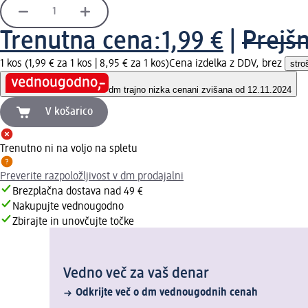
Trenutna cena:
1,99 €
|
Prejšn
1 kos (1,99 € za 1 kos |
8,95 € za 1 kos
)
Cena izdelka z DDV, brez
stro
dm trajno nizka cena
ni zvišana od 12.11.2024
V košarico
Trenutno ni na voljo na spletu
Preverite razpoložljivost v dm prodajalni
Brezplačna dostava nad 49 €
Nakupujte vednougodno
Zbirajte in unovčujte točke
Vedno več za vaš denar
Odkrijte več o dm vednougodnih cenah