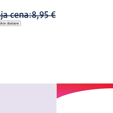
ja cena:
8,95 €
škov dostave