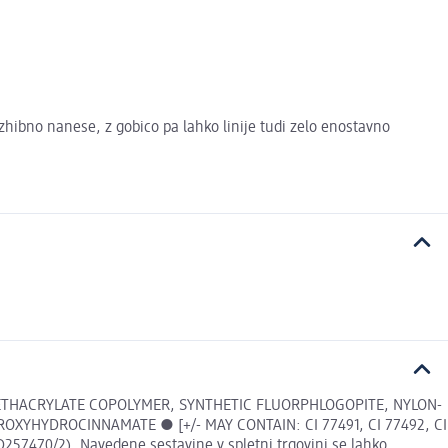
zhibno nanese, z gobico pa lahko linije tudi zelo enostavno
METHACRYLATE COPOLYMER, SYNTHETIC FLUORPHLOGOPITE, NYLON-
OXYHYDROCINNAMATE ● [+/- MAY CONTAIN: CI 77491, CI 77492, CI
57470/2). Navedene sestavine v spletni trgovini se lahko