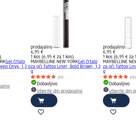
prodajalno
prodajalno
6,95 €
6,95 €
)
1 kos (6,95 € za 1 kos)
1 kos (6,95 € za 
ORK
Gel črtalo
MAYBELLINE NEW YORK
Gel črtalo
MAYBELLINE NE
Deep Onyx, 1,3 g
za oči Tattoo Liner, Bold Brown, 1,3
za oči Tattoo Lin
g
g
(21)
(12)
Dobavljivo
Dobavljivo
jalno
Izberite dm prodajalno
Izberite dm p