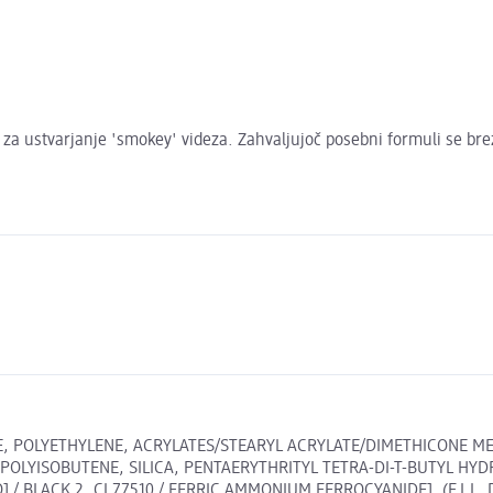
r za ustvarjanje 'smokey' videza. Zahvaljujoč posebni formuli se bre
ATE, POLYETHYLENE, ACRYLATES/STEARYL ACRYLATE/DIMETHICONE 
POLYISOBUTENE, SILICA, PENTAERYTHRITYL TETRA-DI-T-BUTYL HYDR
] / BLACK 2, CI 77510 / FERRIC AMMONIUM FERROCYANIDE]. (F.I.L. D2