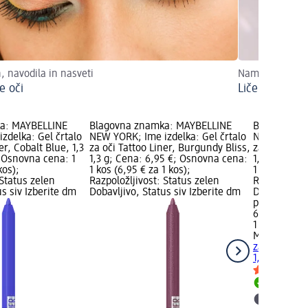
, navodila in nasveti
Namigi in napot
e oči
Ličenje modri
a: MAYBELLINE
Blagovna znamka: MAYBELLINE
Blagovna z
zdelka: Gel črtalo
NEW YORK; Ime izdelka: Gel črtalo
NEW YORK; I
er, Cobalt Blue, 1,3
za oči Tattoo Liner, Burgundy Bliss,
za oči Tatto
; Osnovna cena: 1
1,3 g; Cena: 6,95 €; Osnovna cena:
1,3 g; Cena
kos);
1 kos (6,95 € za 1 kos);
1 kos (6,95 €
 Status zelen
Razpoložljivost: Status zelen
Razpoložljiv
us siv Izberite dm
Dobavljivo, Status siv Izberite dm
Dobavljivo, 
prodajalno
6,95 €
1 kos (6,95 
MAYBELLIN
za oči Tatto
1,3 g
Dobavlji
Izberite