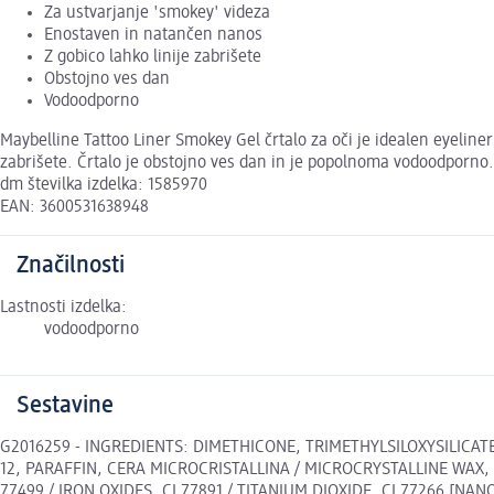
Za ustvarjanje 'smokey' videza
Enostaven in natančen nanos
Z gobico lahko linije zabrišete
Obstojno ves dan
Vodoodporno
Maybelline Tattoo Liner Smokey Gel črtalo za oči je idealen eyeline
zabrišete. Črtalo je obstojno ves dan in je popolnoma vodoodporno.
dm številka izdelka: 1585970
EAN: 3600531638948
Značilnosti
Lastnosti izdelka:
vodoodporno
Sestavine
G2016259 - INGREDIENTS: DIMETHICONE, TRIMETHYLSILOXYSILIC
12, PARAFFIN, CERA MICROCRISTALLINA / MICROCRYSTALLINE WAX, 
77499 / IRON OXIDES, CI 77891 / TITANIUM DIOXIDE, CI 77266 [NANO