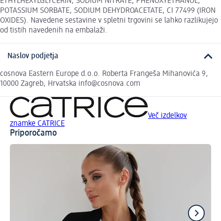
ETHYLHEXYLGLYCERIN, SODIUM NITRATE, PHENOXYETHANOL,
POTASSIUM SORBATE, SODIUM DEHYDROACETATE, CI 77499 (IRON
OXIDES). Navedene sestavine v spletni trgovini se lahko razlikujejo
od tistih navedenih na embalaži.
Naslov podjetja
cosnova Eastern Europe d.o.o. Roberta Frangeša Mihanovića 9,
10000 Zagreb, Hrvatska info@cosnova.com
Več izdelkov
znamke CATRICE
Priporočamo