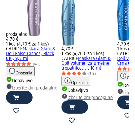
prodajalno
4,70 €
1 kos (4,70 € za 1 kos)
4,70 €
CATRICE
Maskara Glam &
4,70 €
1 kos (4,
Doll False Lashes, Black
1 kos (4,70 € za 1 kos)
CATRICE
010, 9,5 ml
CATRICE
Maskara Glam &
Doll Vol
Doll Volume, za umetne
Črna 010
(475)
trepalnice,..., 10 ml
Opozorila
(316)
Opoz
Dobavljivo
Opozorila
Dobav
Izberite dm prodajalno
Dobavljivo
Izber
Izberite dm prodajalno