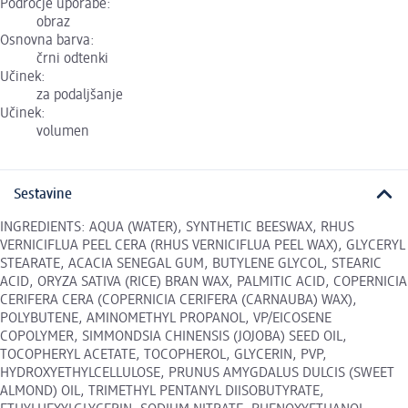
Področje uporabe:
obraz
Osnovna barva:
črni odtenki
Učinek:
za podaljšanje
Učinek:
volumen
Sestavine
INGREDIENTS: AQUA (WATER), SYNTHETIC BEESWAX, RHUS
VERNICIFLUA PEEL CERA (RHUS VERNICIFLUA PEEL WAX), GLYCERYL
STEARATE, ACACIA SENEGAL GUM, BUTYLENE GLYCOL, STEARIC
ACID, ORYZA SATIVA (RICE) BRAN WAX, PALMITIC ACID, COPERNICIA
CERIFERA CERA (COPERNICIA CERIFERA (CARNAUBA) WAX),
POLYBUTENE, AMINOMETHYL PROPANOL, VP/EICOSENE
COPOLYMER, SIMMONDSIA CHINENSIS (JOJOBA) SEED OIL,
TOCOPHERYL ACETATE, TOCOPHEROL, GLYCERIN, PVP,
HYDROXYETHYLCELLULOSE, PRUNUS AMYGDALUS DULCIS (SWEET
ALMOND) OIL, TRIMETHYL PENTANYL DIISOBUTYRATE,