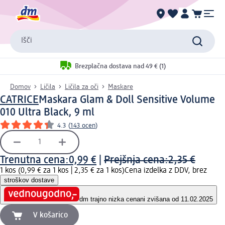
Išči
Brezplačna dostava nad 49 € (1)
Domov
Ličila
Ličila za oči
Maskare
CATRICE
Maskara Glam & Doll Sensitive Volume
010 Ultra Black, 9 ml
4.3
(
143 ocen
)
Trenutna cena:
0,99 €
|
Prejšnja cena:
2,35 €
1 kos (0,99 € za 1 kos |
2,35 € za 1 kos
)
Cena izdelka z DDV, brez
stroškov dostave
dm trajno nizka cena
ni zvišana od 11.02.2025
V košarico