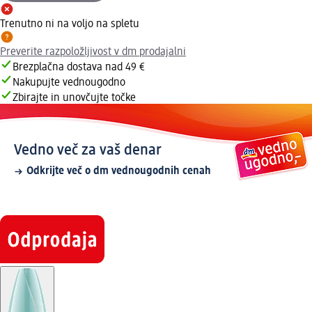
Trenutno ni na voljo na spletu
Preverite razpoložljivost v dm prodajalni
Brezplačna dostava nad 49 €
Nakupujte vednougodno
Zbirajte in unovčujte točke
Vedno več za vaš denar
Odkrijte več o dm vednougodnih cenah