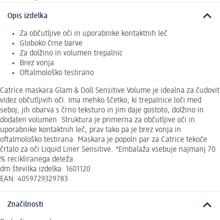
Opis izdelka
Za občutljive oči in uporabnike kontaktnih leč
Globoko črne barve
Za dolžino in volumen trepalnic
Brez vonja
Oftalmološko testirano
Catrice maskara Glam & Doll Sensitive Volume je idealna za čudovit
videz občutljivih oči. Ima mehko ščetko, ki trepalnice loči med
seboj, jih obarva s črno teksturo in jim daje gostoto, dolžino in
dodaten volumen. Struktura je primerna za občutljive oči in
uporabnike kontaktnih leč, prav tako pa je brez vonja in
oftalmološko testirana. Maskara je popoln par za Catrice tekoče
črtalo za oči Liquid Liner Sensitive. *Embalaža vsebuje najmanj 70
% recikliranega deleža.
dm številka izdelka: 1601120
EAN: 4059729329783
Značilnosti