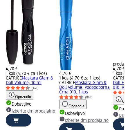
prodajal
4,70 €
4,70 €
1 kos (4,70 € za 1 kos)
4,70 €
1 kos (4,
CATRICE
Maskara Glam &
1 kos (4,70 € za 1 kos)
CATRICE
Doll Volume, 10 ml
CATRICE
Maskara Glam &
Doll Fal
Doll Volume, Vodoodporna
010, 9,5
(141)
Črna 010, 1 kos
Opozorila
(888)
Opoz
Dobavljivo
Opozorila
Dobav
Izberite dm prodajalno
Dobavljivo
Izber
Izberite dm prodajalno