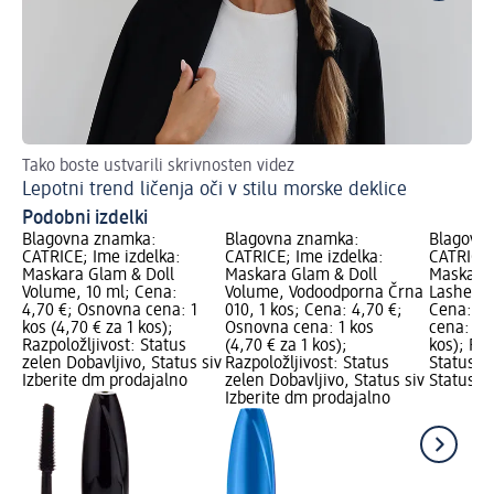
Tako boste ustvarili skrivnosten videz
Oča
Lepotni trend ličenja oči v stilu morske deklice
Po
Podobni izdelki
Blagovna znamka:
Blagovna znamka:
Blagovn
CATRICE; Ime izdelka:
CATRICE; Ime izdelka:
CATRICE;
Maskara Glam & Doll
Maskara Glam & Doll
Maskara 
Volume, 10 ml; Cena:
Volume, Vodoodporna Črna
Lashes, 
4,70 €; Osnovna cena: 1
010, 1 kos; Cena: 4,70 €;
Cena: 4,
kos (4,70 € za 1 kos);
Osnovna cena: 1 kos
cena: 1 k
Razpoložljivost: Status
(4,70 € za 1 kos);
kos); Raz
zelen Dobavljivo, Status siv
Razpoložljivost: Status
Status z
Izberite dm prodajalno
zelen Dobavljivo, Status siv
Status si
Izberite dm prodajalno