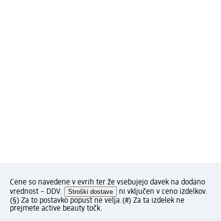
Cene so navedene v evrih ter že vsebujejo davek na dodano
vrednost – DDV.
Stroški dostave
ni vključen v ceno izdelkov.
(§) Za to postavko popust ne velja.
(#) Za ta izdelek ne
prejmete active beauty točk.