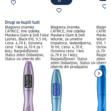
Drugi so kupili tudi
Blagovna znamka:
Blagovna znamka:
Blagovn
CATRICE; Ime izdelka:
CATRICE; Ime izdelka:
CATRICE;
Maskara Glam & Doll False
Maskara Glam & Doll
Maskara 
Lashes, Black 010, 9,5 ml;
Volume, za umetne
Volume,
Cena: 4,70 €; Osnovna
trepalnice, Vodoodporna,
010, 1 ko
cena: 1 kos (4,70 € za 1
10 ml; Cena: 4,70 €;
Osnovna 
kos); Razpoložljivost:
Osnovna cena: 1 kos
(4,70 € z
Status zelen Dobavljivo,
(4,70 € za 1 kos);
Razpoložl
Status siv Izberite dm
Razpoložljivost: Status
zelen Dob
zelen Dobavljivo, Status siv
Izberite
Izberite dm prodajalno