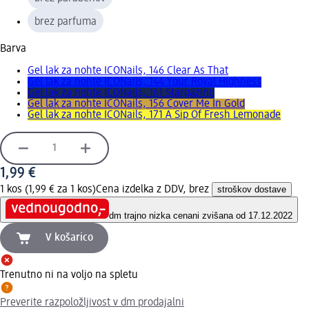
brez parfuma
Barva
Gel lak za nohte ICONails, 146 Clear As That
Gel lak za nohte ICONails, 144 Your Royal Highness
Gel lak za nohte ICONails, 161 Stargazing
Gel lak za nohte ICONails, 156 Cover Me In Gold
Gel lak za nohte ICONails, 171 A Sip Of Fresh Lemonade
1,99 €
1 kos (1,99 € za 1 kos)
Cena izdelka z DDV, brez
stroškov dostave
dm trajno nizka cena
ni zvišana od 17.12.2022
V košarico
Trenutno ni na voljo na spletu
Preverite razpoložljivost v dm prodajalni