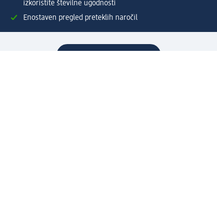
izkoristite številne ugodnosti
Enostaven pregled preteklih naročil
Ustvarite si svoj dm profil
Pomoč
Ugodnosti in storitve
Center za pomoč uporabnikom
Dostava
Vračila in menjave
Podjetje
O nas
Družbena odgovornost
Zaposlitev
Mediji
dm svet