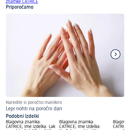
znamke CATRICE
Priporočamo
Naredite si poročno manikiro
Za
Lepi nohti na poročni dan
Že
Podobni izdelki
Blagovna znamka:
Blagovna znamka:
Blagovn
CATRICE; Ime izdelka: Lak
CATRICE; Ime izdelka:
CATRICE;