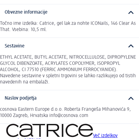
Obvezne informacije
Točno ime izdelka: Catrice, gel lak za nohte ICONails, 146 Clear As
That. Vsebina: 10,5 ml.
Sestavine
ETHYL ACETATE, BUTYL ACETATE, NITROCELLULOSE, DIPROPYLENE
GLYCOL DIBENZOATE, ACRYLATES COPOLYMER, ISOPROPYL
ALCOHOL, CI 77510 (FERRIC AMMONIUM FERROCYANIDE).
Navedene sestavine v spletni trgovini se lahko razlikujejo od tistih
navedenih na embalaži.
Naslov podjetja
cosnova Eastern Europe d.o.o. Roberta Frangeša Mihanovića 9,
10000 Zagreb, Hrvatska info@cosnova.com
Več izdelkov