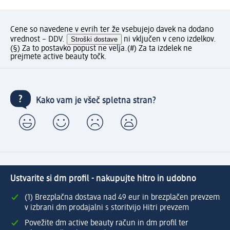
Cene so navedene v evrih ter že vsebujejo davek na dodano
vrednost – DDV.
Stroški dostave
ni vključen v ceno izdelkov.
(§) Za to postavko popust ne velja.
(#) Za ta izdelek ne
prejmete active beauty točk.
Kako vam je všeč spletna stran?
Ustvarite si dm profil - nakupujte hitro in udobno
(1) Brezplačna dostava nad 49 eur in brezplačen prevzem
v izbrani dm prodajalni s storitvijo Hitri prevzem
Povežite dm active beauty račun in dm profil ter