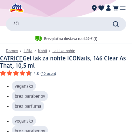
Išči
Brezplačna dostava nad 49 € (1)
Domov
Ličila
Nohti
Laki za nohte
CATRICE
Gel lak za nohte ICONails, 146 Clear As
That, 10,5 ml
4.8
(
40 ocen
)
vegansko
brez parabenov
brez parfuma
vegansko
brez parabenov