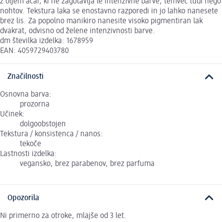
z oljem acai, ki ne zagotavlja le intenzivne barve, temveč tudi nego
nohtov. Tekstura laka se enostavno razporedi in jo lahko nanesete
brez lis. Za popolno manikiro nanesite visoko pigmentiran lak
dvakrat, odvisno od želene intenzivnosti barve.
dm številka izdelka: 1678959
EAN: 4059729403780
Značilnosti
Osnovna barva:
prozorna
Učinek:
dolgoobstojen
Tekstura / konsistenca / nanos:
tekoče
Lastnosti izdelka:
vegansko, brez parabenov, brez parfuma
Opozorila
Ni primerno za otroke, mlajše od 3 let.