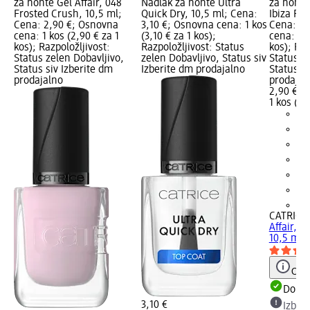
za nohte Gel Affair, 048
Nadlak za nohte Ultra
za nohte 
Frosted Crush, 10,5 ml;
Quick Dry, 10,5 ml; Cena:
Ibiza Fee
Cena: 2,90 €; Osnovna
3,10 €; Osnovna cena: 1 kos
Cena: 2,
cena: 1 kos (2,90 € za 1
(3,10 € za 1 kos);
cena: 1 k
kos); Razpoložljivost:
Razpoložljivost: Status
kos); Raz
Status zelen Dobavljivo,
zelen Dobavljivo, Status siv
Status z
Status siv Izberite dm
Izberite dm prodajalno
Status si
prodajalno
prodajal
2,90 €
1 kos (2,
+3
CATRICE
Affair, 0
10,5 ml
Opoz
Dobav
3,10 €
Izber