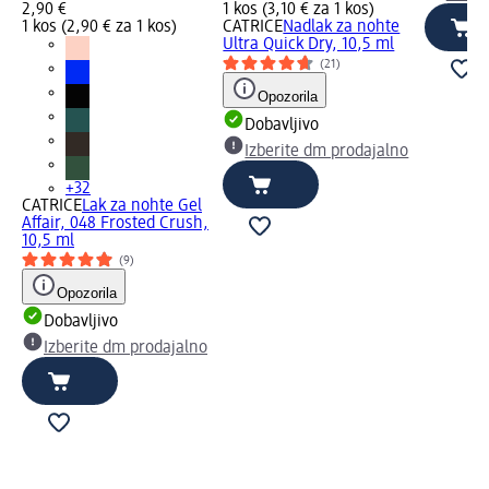
2,90 €
1 kos (3,10 € za 1 kos)
1 kos (2,90 € za 1 kos)
CATRICE
Nadlak za nohte
Ultra Quick Dry, 10,5 ml
(21)
Opozorila
Dobavljivo
Izberite dm prodajalno
+32
CATRICE
Lak za nohte Gel
Affair, 048 Frosted Crush,
10,5 ml
(9)
Opozorila
Dobavljivo
Izberite dm prodajalno