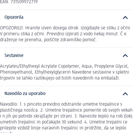
EAN: 731509972719
Opozorila
OPOZORILO: Hranite izven dosega otrok. Izogibajte se stiku z očmi.
V primeru stika z očmi: Previdno izpirati z vodo nekaj minut. Č e
draženje ne preneha, poiščite zdravniško pomoč.
Sestavine
Acrylates/Ethylhexyl Acrylate Copolymer, Aqua, Propylene Glycol,
Phenoxyethanol, Ethylhexylglycerin Navedene sestavine v spletni
trgovini se lahko razlikujejo od tistih navedenih na embalaži.
Navodilo za uporabo
Navodilo: 1. s pinceto previdno odstranite umetne trepalnice s
plastičnega nosilca. 2. Umetne trepalnice pomerite ob svojih vekah
i n jih po potrebi skrajšajte pri strani. 3. Nanesite lepilo na rob (lok)
umetnih trepalnic in počakajte 30 sekund. 4. Umetne trepalni ce
prilepite vzdolž linije naravnih trepalnic in pridržite, da se lepilo