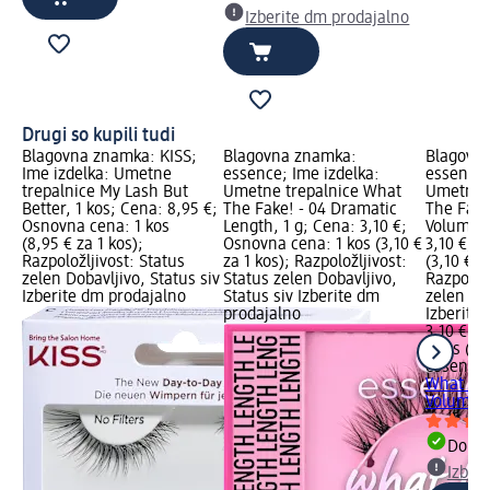
Izberite dm prodajalno
Drugi so kupili tudi
Blagovna znamka: KISS;
Blagovna znamka:
Blagovn
Ime izdelka: Umetne
essence; Ime izdelka:
essence;
trepalnice My Lash But
Umetne trepalnice What
Umetne t
Better, 1 kos; Cena: 8,95 €;
The Fake! - 04 Dramatic
The Fake
Osnovna cena: 1 kos
Length, 1 g; Cena: 3,10 €;
Volume, 
(8,95 € za 1 kos);
Osnovna cena: 1 kos (3,10 €
3,10 €; 
Razpoložljivost: Status
za 1 kos); Razpoložljivost:
(3,10 € z
zelen Dobavljivo, Status siv
Status zelen Dobavljivo,
Razpoložl
Izberite dm prodajalno
Status siv Izberite dm
zelen Dob
prodajalno
Izberite
3,10 €
1 kos (3,
essence
What The
Volume, 
Dobav
Izber