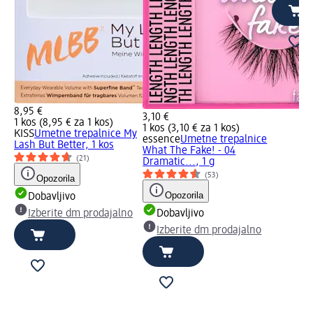
8,95 €
3,10 €
1 kos (8,95 € za 1 kos)
1 kos (3,10 € za 1 kos)
KISS
Umetne trepalnice My
essence
Umetne trepalnice
Lash But Better, 1 kos
What The Fake! - 04
(21)
Dramatic..., 1 g
(53)
Opozorila
Opozorila
Dobavljivo
Izberite dm prodajalno
Dobavljivo
Izberite dm prodajalno