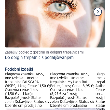
Zapeljiv pogled z gostimi in dolgimi trepalnicami
Naj
Do dolgih trepalnic s podaljševanjem
St
Podobni izdelki
Blagovna znamka: KISS;
Blagovna znamka: KISS;
Blagovna
Ime izdelka: Umetne
Ime izdelka: Umetne
Ime izde
trepalnice FALSCARA
trepalnice My Lash But
trepalni
WISPS, 1 kos; Cena: 11,50 €;
Better, 1 kos; Cena: 8,95 €;
Authenti
Osnovna cena: 1 kos
Osnovna cena: 1 kos
Cena: 10
(11,50 € za 1 kos);
(8,95 € za 1 kos);
cena: 1 k
Razpoložljivost: Status
Razpoložljivost: Status
kos); Raz
zelen Dobavljivo, Status siv
zelen Dobavljivo, Status siv
Status z
Izberite dm prodajalno
Izberite dm prodajalno
Status si
prodajal