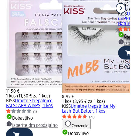
10,45 €
1 kos (10
KISS
Umet
imPRESS
Natural, 
Dobav
Izber
11,50 €
1 kos (11,50 € za 1 kos)
8,95 €
KISS
Umetne trepalnice
1 kos (8,95 € za 1 kos)
FALSCARA WISPS, 1 kos
KISS
Umetne trepalnice My
Lash But Better, 1 kos
(1)
(21)
Dobavljivo
Izberite dm prodajalno
Opozorila
Dobavljivo