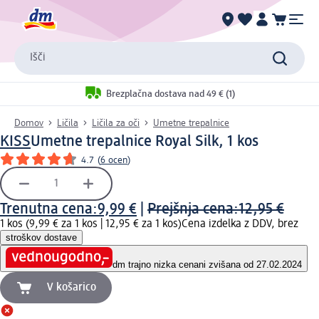
Išči
Brezplačna dostava nad 49 € (1)
Domov
Ličila
Ličila za oči
Umetne trepalnice
KISS
Umetne trepalnice Royal Silk, 1 kos
4.7
(
6 ocen
)
Trenutna cena:
9,99 €
|
Prejšnja cena:
12,95 €
1 kos (9,99 € za 1 kos |
12,95 € za 1 kos
)
Cena izdelka z DDV, brez
stroškov dostave
dm trajno nizka cena
ni zvišana od 27.02.2024
V košarico