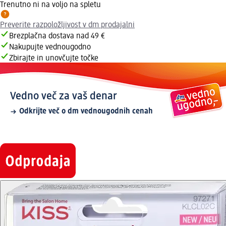
Trenutno ni na voljo na spletu
Preverite razpoložljivost v dm prodajalni
Brezplačna dostava nad 49 €
Nakupujte vednougodno
Zbirajte in unovčujte točke
Vedno več za vaš denar
Odkrijte več o dm vednougodnih cenah