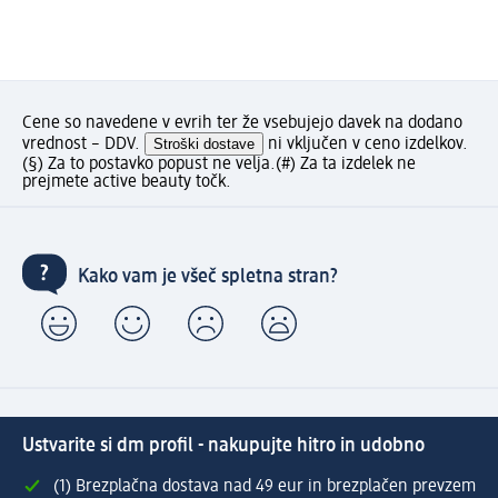
Cene so navedene v evrih ter že vsebujejo davek na dodano
vrednost – DDV.
Stroški dostave
ni vključen v ceno izdelkov.
(§) Za to postavko popust ne velja.
(#) Za ta izdelek ne
prejmete active beauty točk.
Kako vam je všeč spletna stran?
Ustvarite si dm profil - nakupujte hitro in udobno
(1) Brezplačna dostava nad 49 eur in brezplačen prevzem