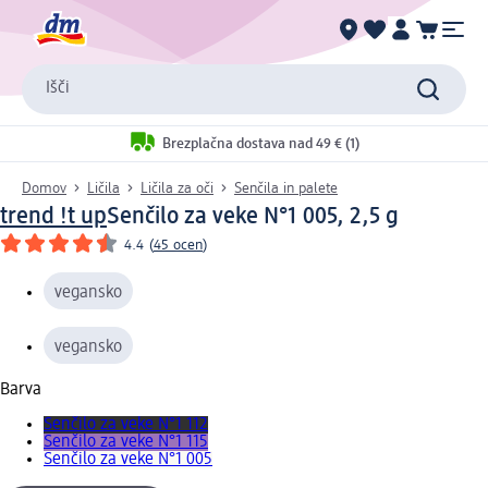
Išči
Brezplačna dostava nad 49 € (1)
Domov
Ličila
Ličila za oči
Senčila in palete
trend !t up
Senčilo za veke N°1 005, 2,5 g
4.4
(
45 ocen
)
vegansko
vegansko
Barva
Senčilo za veke N°1 112
Senčilo za veke N°1 115
Senčilo za veke N°1 005