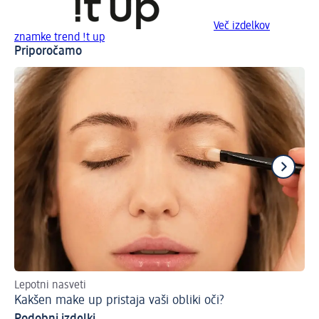
Več izdelkov
znamke trend !t up
Priporočamo
Lepotni nasveti
Tak
Kakšen make up pristaja vaši obliki oči?
Tr
Podobni izdelki