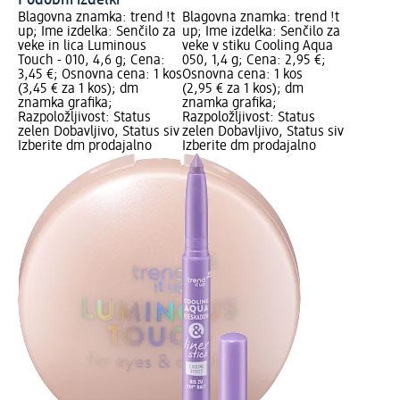
Blagovna znamka: trend !t
Blagovna znamka: trend !t
up; Ime izdelka: Senčilo za
up; Ime izdelka: Senčilo za
veke in lica Luminous
veke v stiku Cooling Aqua
Touch - 010, 4,6 g; Cena:
050, 1,4 g; Cena: 2,95 €;
3,45 €; Osnovna cena: 1 kos
Osnovna cena: 1 kos
(3,45 € za 1 kos); dm
(2,95 € za 1 kos); dm
znamka grafika;
znamka grafika;
Razpoložljivost: Status
Razpoložljivost: Status
zelen Dobavljivo, Status siv
zelen Dobavljivo, Status siv
Izberite dm prodajalno
Izberite dm prodajalno