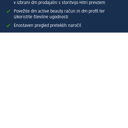
v izbrani dm prodajalni s storitvijo Hitri prevzem
Povežite dm active beauty račun in dm profil ter
izkoristite številne ugodnosti
Enostaven pregled preteklih naročil
Ustvarite si svoj dm profil
Pomoč
Ugodnosti in storitve
Center za pomoč uporabnikom
Dostava
Vračila in menjave
Podjetje
O nas
Družbena odgovornost
Zaposlitev
Mediji
dm svet