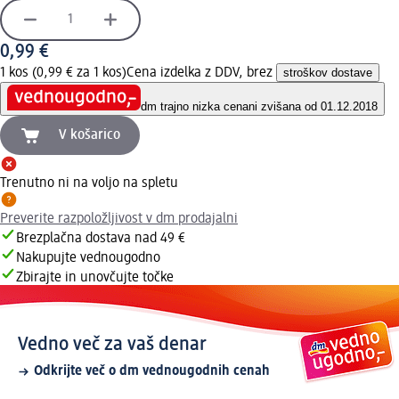
0,99 €
1 kos (0,99 € za 1 kos)
Cena izdelka z DDV, brez
stroškov dostave
dm trajno nizka cena
ni zvišana od 01.12.2018
V košarico
Trenutno ni na voljo na spletu
Preverite razpoložljivost v dm prodajalni
Brezplačna dostava nad 49 €
Nakupujte vednougodno
Zbirajte in unovčujte točke
Vedno več za vaš denar
Odkrijte več o dm vednougodnih cenah