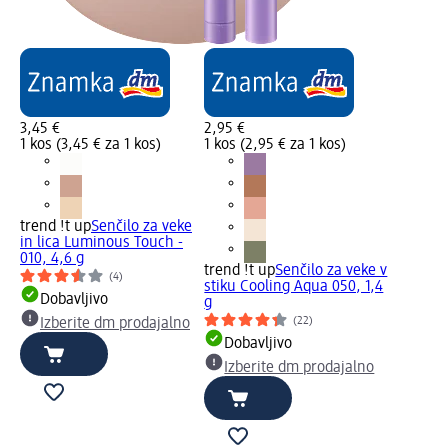
3,45 €
2,95 €
1 kos (3,45 € za 1 kos)
1 kos (2,95 € za 1 kos)
trend !t up
Senčilo za veke
in lica Luminous Touch -
010, 4,6 g
trend !t up
Senčilo za veke v
(4)
stiku Cooling Aqua 050, 1,4
Dobavljivo
g
(22)
Izberite dm prodajalno
Dobavljivo
Izberite dm prodajalno