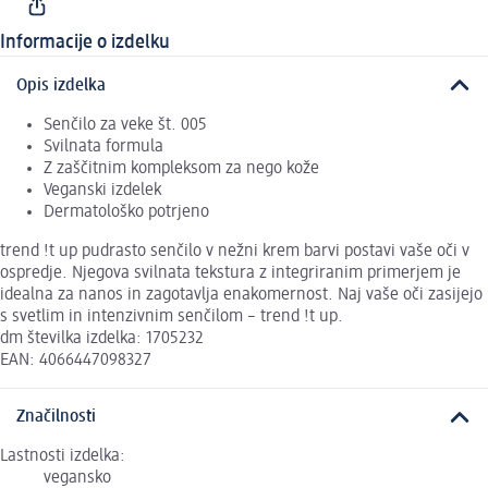
Informacije o izdelku
Opis izdelka
Senčilo za veke št. 005
Svilnata formula
Z zaščitnim kompleksom za nego kože
Veganski izdelek
Dermatološko potrjeno
trend !t up pudrasto senčilo v nežni krem barvi postavi vaše oči v
ospredje. Njegova svilnata tekstura z integriranim primerjem je
idealna za nanos in zagotavlja enakomernost. Naj vaše oči zasijejo
s svetlim in intenzivnim senčilom – trend !t up.
dm številka izdelka: 1705232
EAN: 4066447098327
Značilnosti
Lastnosti izdelka:
vegansko