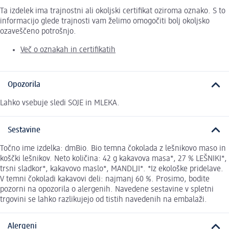
Ta izdelek ima trajnostni ali okoljski certifikat oziroma oznako. S to
informacijo glede trajnosti vam želimo omogočiti bolj okoljsko
ozaveščeno potrošnjo.
Več o oznakah in certifikatih
Opozorila
Lahko vsebuje sledi SOJE in MLEKA.
Sestavine
Točno ime izdelka: dmBio. Bio temna čokolada z lešnikovo maso in
koščki lešnikov. Neto količina: 42 g kakavova masa*, 27 % LEŠNIKI*,
trsni sladkor*, kakavovo maslo*, MANDLJI*. *Iz ekološke pridelave.
V temni čokoladi kakavovi deli: najmanj 60 %. Prosimo, bodite
pozorni na opozorila o alergenih. Navedene sestavine v spletni
trgovini se lahko razlikujejo od tistih navedenih na embalaži.
Alergeni