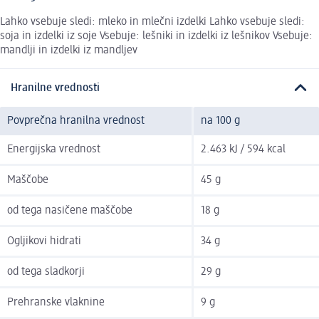
Lahko vsebuje sledi: mleko in mlečni izdelki Lahko vsebuje sledi:
soja in izdelki iz soje Vsebuje: lešniki in izdelki iz lešnikov Vsebuje:
mandlji in izdelki iz mandljev
Hranilne vrednosti
Povprečna hranilna vrednost
na 100 g
Energijska vrednost
2.463 kJ / 594 kcal
Maščobe
45 g
od tega nasičene maščobe
18 g
Ogljikovi hidrati
34 g
od tega sladkorji
29 g
Prehranske vlaknine
9 g