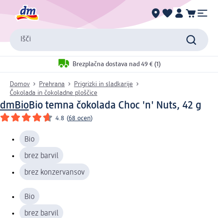
Išči
Brezplačna dostava nad 49 € (1)
Domov
Prehrana
Prigrizki in sladkarije
Čokolada in čokoladne ploščice
dmBio
Bio temna čokolada Choc 'n' Nuts, 42 g
4.8
(
68 ocen
)
Bio
brez barvil
brez konzervansov
Bio
brez barvil