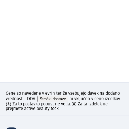
Cene so navedene v evrih ter že vsebujejo davek na dodano
vrednost – DDV.
Stroški dostave
ni vključen v ceno izdelkov.
(§) Za to postavko popust ne velja.
(#) Za ta izdelek ne
prejmete active beauty točk.