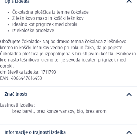
Opis izdelka
Čokoladna ploščica iz temne čokolade
Z lešnikovo maso in koščki lešnikov
Idealno kot prigrizek med obroki
Iz ekološke pridelave
Obožujete čokolado? Naj bo dmBio temna čokolada z lešnikovo
kremo in koščki lešnikov vedno pri roki in čaka, da jo pojeste.
Čokoladna ploščica je izpopolnjena s hrustljavimi koščki lešnikov in
kremasto lešnikovo kremo ter je seveda idealen prigrizek med
obroki.
dm številka izdelka: 1711793
EAN: 4066447616453
Značilnosti
Lastnosti izdelka:
brez barvil, brez konzervansov, bio, brez arom
Informacije o trajnosti izdelka