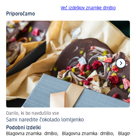
Več izdelkov znamke dmBio
Priporočamo
Darilo, ki bo navdušilo vse
Re
Sami naredite čokolado lomljenko
Re
Podobni izdelki
Blagovna znamka: dmBio;
Blagovna znamka: dmBio;
Blagovn