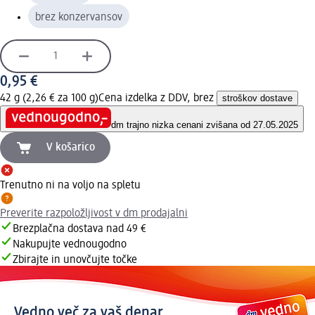
brez konzervansov
0,95 €
42 g (2,26 € za 100 g)
Cena izdelka z DDV, brez
stroškov dostave
dm trajno nizka cena
ni zvišana od 27.05.2025
V košarico
Trenutno ni na voljo na spletu
Preverite razpoložljivost v dm prodajalni
Brezplačna dostava nad 49 €
Nakupujte vednougodno
Zbirajte in unovčujte točke
Vedno več za vaš denar