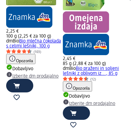
2,25 €
100 g (2,25 € za 100 g)
dmBio
Bio mlečna čokolada
s celimi lešniki, 100 g
(103)
2,45 €
Opozorila
85 g (2,88 € za 100 g)
dmBio
Bio praženi in soljeni
Dobavljivo
lešniki z oblivom iz..., 85 g
Izberite dm prodajalno
(12)
Opozorila
Dobavljivo
Izberite dm prodajalno