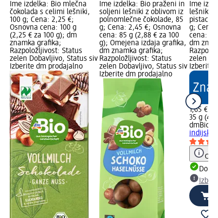
Ime izdelka: Bio mlečna
Ime izdelka: Bio praženi in
Ime izdel
čokolada s celimi lešniki,
soljeni lešniki z oblivom iz
lešniki, 
100 g; Cena: 2,25 €;
polnomlečne čokolade, 85
pistacija
Osnovna cena: 100 g
g; Cena: 2,45 €; Osnovna
g; Cena:
(2,25 € za 100 g); dm
cena: 85 g (2,88 € za 100
cena: 35 
znamka grafika;
g); Omejena izdaja grafika,
dm znamk
Razpoložljivost: Status
dm znamka grafika;
Razpoložl
zelen Dobavljivo, Status siv
Razpoložljivost: Status
zelen Dob
Izberite dm prodajalno
zelen Dobavljivo, Status siv
Izberite
Izberite dm prodajalno
1,65 €
35 g (4,7
dmBio
Bi
indijskim
Opoz
Dobav
Izber