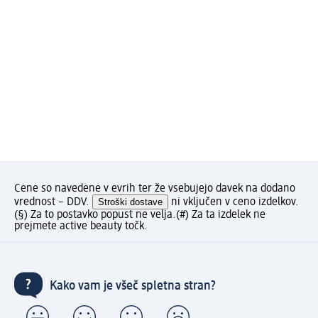
Cene so navedene v evrih ter že vsebujejo davek na dodano
vrednost – DDV.
Stroški dostave
ni vključen v ceno izdelkov.
(§) Za to postavko popust ne velja.
(#) Za ta izdelek ne
prejmete active beauty točk.
Kako vam je všeč spletna stran?