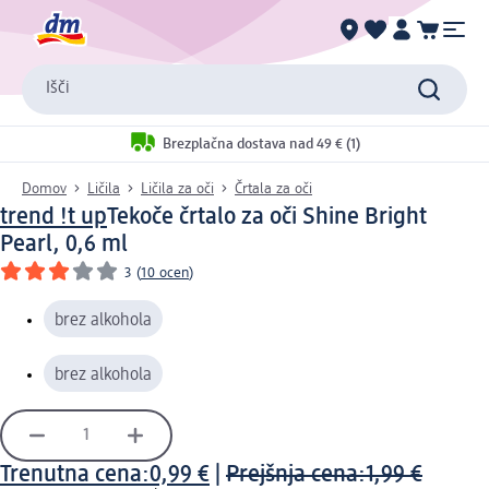
Išči
Brezplačna dostava nad 49 € (1)
Domov
Ličila
Ličila za oči
Črtala za oči
trend !t up
Tekoče črtalo za oči Shine Bright
Pearl, 0,6 ml
3
(
10 ocen
)
brez alkohola
brez alkohola
Trenutna cena:
0,99 €
|
Prejšnja cena:
1,99 €