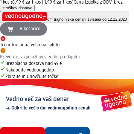
1 kos (0,99 € za 1 kos |
1,99 € za 1 kos
)
Cena izdelka z DDV, brez
stroškov dostave
dm trajno nizka cena
ni zvišana od 12.12.2023
V košarico
Trenutno ni na voljo na spletu
Preverite razpoložljivost v dm prodajalni
Brezplačna dostava nad 49 €
Nakupujte vednougodno
Zbirajte in unovčujte točke
Vedno več za vaš denar
Odkrijte več o dm vednougodnih cenah