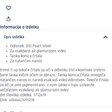
Informacije o izdelku
Opis izdelka
Odtenek: 010 Pearl Silver
Za vsakdanji ali glamurozen videz
Tanka konica črtala
Za natančen nanos
trend !t up tekoče črtalo za oči v odtenku 010 v kovinsko srebrni
barvi laska vašim očem in obrazu. Tanka konica črtala omogoča
natančen nanos in naredi vsak vaš videz edinstven. Tekoče črtalo
za oči je zelo pigmentirano, z njim lahko v hipu ustvarite
večplasten vsakdanji ali glamurozni videz.
dm številka izdelka: 1712619
EAN: 4066447495218