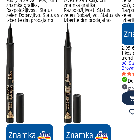
kos (2,95 € za 1 kos); dm
(2,95 € za 1 kos); dm
cena: 1 k
znamka grafika;
znamka grafika;
kos); dm
Razpoložljivost: Status
Razpoložljivost: Status
Razpoložl
zelen Dobavljivo, Status siv
zelen Dobavljivo, Status siv
zelen Dob
Izberite dm prodajalno
Izberite dm prodajalno
Izberite
2,95 €
1 kos (2,
trend !t 
oči Stat
Brown, 1
Dobav
Izber