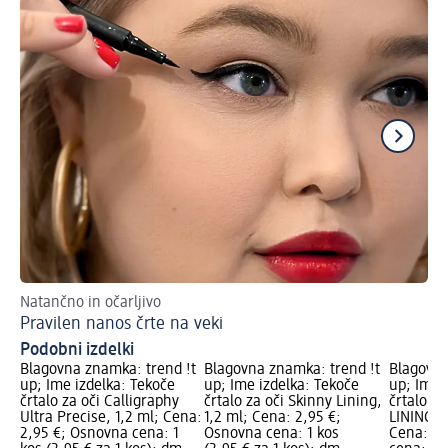
Natančno in očarljivo
Nav
Pravilen nanos črte na veki
Li
Podobni izdelki
Blagovna znamka: trend !t
Blagovna znamka: trend !t
Blagovna
up; Ime izdelka: Tekoče
up; Ime izdelka: Tekoče
up; Ime 
črtalo za oči Calligraphy
črtalo za oči Skinny Lining,
črtalo z
Ultra Precise, 1,2 ml; Cena:
1,2 ml; Cena: 2,95 €;
LINING, 
2,95 €; Osnovna cena: 1
Osnovna cena: 1 kos
Cena: 2,