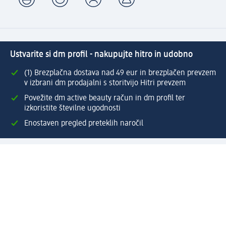
Ustvarite si dm profil - nakupujte hitro in udobno
(1) Brezplačna dostava nad 49 eur in brezplačen prevzem
v izbrani dm prodajalni s storitvijo Hitri prevzem
Povežite dm active beauty račun in dm profil ter
izkoristite številne ugodnosti
Enostaven pregled preteklih naročil
Ustvarite si svoj dm profil
Pomoč
Ugodnosti in storitve
Center za pomoč uporabnikom