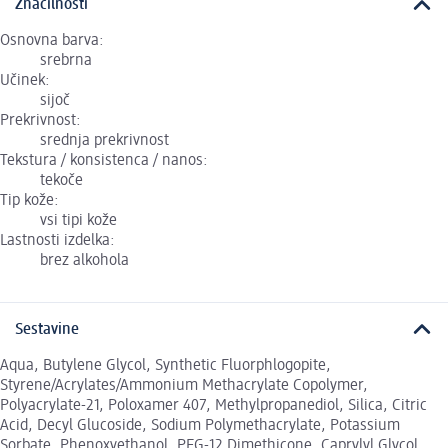
Značilnosti
Osnovna barva:
srebrna
Učinek:
sijoč
Prekrivnost:
srednja prekrivnost
Tekstura / konsistenca / nanos:
tekoče
Tip kože:
vsi tipi kože
Lastnosti izdelka:
brez alkohola
Sestavine
Aqua, Butylene Glycol, Synthetic Fluorphlogopite,
Styrene/Acrylates/Ammonium Methacrylate Copolymer,
Polyacrylate-21, Poloxamer 407, Methylpropanediol, Silica, Citric
Acid, Decyl Glucoside, Sodium Polymethacrylate, Potassium
Sorbate, Phenoxyethanol, PEG-12 Dimethicone, Caprylyl Glycol,