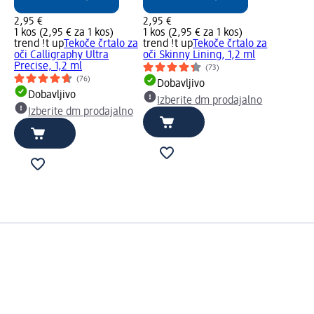
2,95 €
2,95 €
1 kos (2,95 € za 1 kos)
1 kos (2,95 € za 1 kos)
trend !t up
Tekoče črtalo za
trend !t up
Tekoče črtalo za
oči Calligraphy Ultra
oči Skinny Lining, 1,2 ml
Precise, 1,2 ml
(73)
(76)
Dobavljivo
Dobavljivo
Izberite dm prodajalno
Izberite dm prodajalno