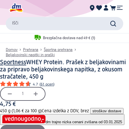
Išči
Brezplačna dostava nad 49 € (1)
Domov
Prehrana
Športna prehrana
Beljakovinski napitki in praški
Sportness
WHEY Protein. Prašek z beljakovinami
za pripravo beljakovinskega napitka, z okusom
stračatele, 450 g
4.7
(
61 ocen
)
4,75 €
450 g (1,06 € za 100 g)
Cena izdelka z DDV, brez
stroškov dostave
dm trajno nizka cena
ni zvišana od 03.01.2025