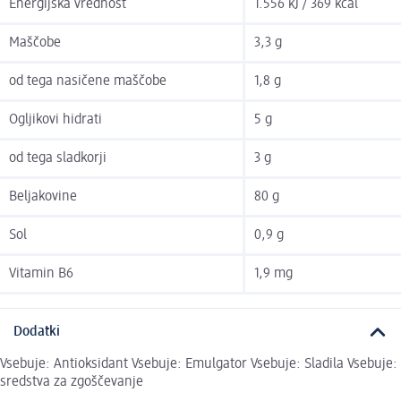
Energijska vrednost
1.556 kJ / 369 kcal
Maščobe
3,3 g
od tega nasičene maščobe
1,8 g
Ogljikovi hidrati
5 g
od tega sladkorji
3 g
Beljakovine
80 g
Sol
0,9 g
Vitamin B6
1,9 mg
Dodatki
Vsebuje: Antioksidant Vsebuje: Emulgator Vsebuje: Sladila Vsebuje:
sredstva za zgoščevanje