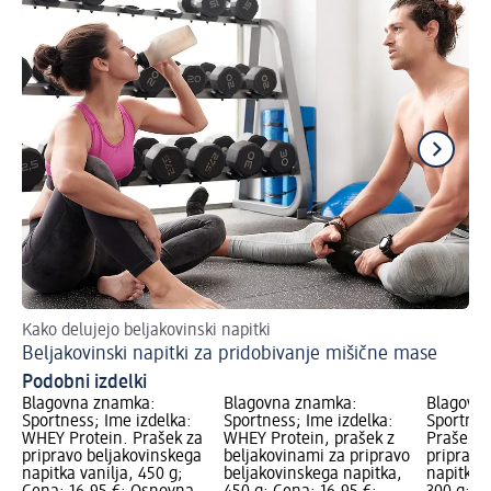
Kako delujejo beljakovinski napitki
Pr
Beljakovinski napitki za pridobivanje mišične mase
Zo
Podobni izdelki
Blagovna znamka:
Blagovna znamka:
Blagovn
Sportness; Ime izdelka:
Sportness; Ime izdelka:
Sportnes
WHEY Protein. Prašek za
WHEY Protein, prašek z
Prašek z
pripravo beljakovinskega
beljakovinami za pripravo
pripravo
napitka vanilja, 450 g;
beljakovinskega napitka,
napitka 