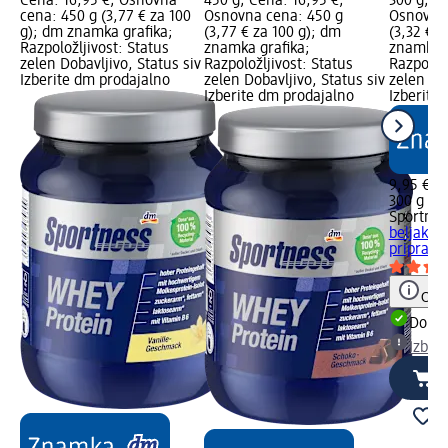
Cena: 16,95 €; Osnovna
450 g; Cena: 16,95 €;
300 g; C
cena: 450 g (3,77 € za 100
Osnovna cena: 450 g
Osnovna 
g); dm znamka grafika;
(3,77 € za 100 g); dm
(3,32 € z
Razpoložljivost: Status
znamka grafika;
znamka g
zelen Dobavljivo, Status siv
Razpoložljivost: Status
Razpoložl
Izberite dm prodajalno
zelen Dobavljivo, Status siv
zelen Dob
Izberite dm prodajalno
Izberite
9,95 €
300 g (3,
Sportnes
beljakov
pripravo.
Opoz
Dobav
Izber