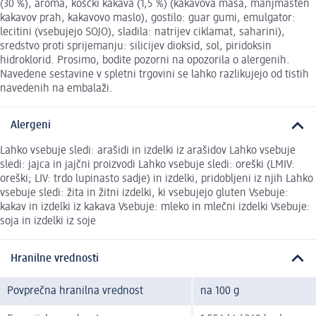
(30 %), aroma, koščki kakava (1,5 %) (kakavova masa, manjmasten
kakavov prah, kakavovo maslo), gostilo: guar gumi, emulgator:
lecitini (vsebujejo SOJO), sladila: natrijev ciklamat, saharini),
sredstvo proti sprijemanju: silicijev dioksid, sol, piridoksin
hidroklorid. Prosimo, bodite pozorni na opozorila o alergenih.
Navedene sestavine v spletni trgovini se lahko razlikujejo od tistih
navedenih na embalaži.
Alergeni
Lahko vsebuje sledi: arašidi in izdelki iz arašidov Lahko vsebuje
sledi: jajca in jajčni proizvodi Lahko vsebuje sledi: oreški (LMIV:
oreški; LIV: trdo lupinasto sadje) in izdelki, pridobljeni iz njih Lahko
vsebuje sledi: žita in žitni izdelki, ki vsebujejo gluten Vsebuje:
kakav in izdelki iz kakava Vsebuje: mleko in mlečni izdelki Vsebuje:
soja in izdelki iz soje
Hranilne vrednosti
Povprečna hranilna vrednost
na 100 g