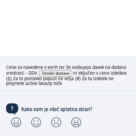
Cene so navedene v evrih ter že vsebujejo davek na dodano
vrednost – DDV.
Stroški dostave
ni vključen v ceno izdelkov.
(§) Za to postavko popust ne velja.
(#) Za ta izdelek ne
prejmete active beauty točk.
Kako vam je všeč spletna stran?