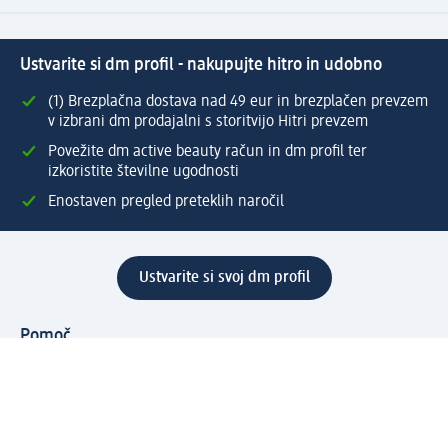
Ustvarite si dm profil - nakupujte hitro in udobno
(1) Brezplačna dostava nad 49 eur in brezplačen prevzem
v izbrani dm prodajalni s storitvijo Hitri prevzem
Povežite dm active beauty račun in dm profil ter
izkoristite številne ugodnosti
Enostaven pregled preteklih naročil
Ustvarite si svoj dm profil
Pomoč
Ugodnosti in storitve
Center za pomoč uporabnikom
Dostava
Vračila in menjave