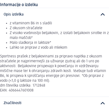
Informacije o izdelku
Opis izdelka
z vitaminom B6 in s sladili
Z okusom stračatele
Z visoko vsebnostjo beljakovin, z izolati beljakovin sirotke in z
malo maščob*
Malo sladkorja in laktoze*
Lahko se pripravi z vodo ali mlekom
Sportness prašek z beljakovinami za pripravo napitka z okusom
stračatele je najprimernejši za uživanje zjutraj ali do 1 uro po
aktivnosti. Beljakovine prispevajo k povečanju in vzdrževanju
mišične mase ter k ohranjanju zdravih kosti. Vsebuje tudi vitamin
B6, ki prispeva k sproščanju energije pri presnovi. *Ob pripravi z
vodo (<1,0 g laktoze na 100 ml).
dm številka izdelka: 1712848
EAN: 4066447601008
Značilnosti