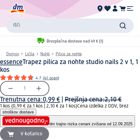
Išči
Brezplačna dostava nad 49 € (1)
Domov
Ličila
Nohti
Pilice za nohte
essence
Trapez pilica za nohte studio nails 2 v 1, 1
kos
4.7
(
41 ocen
)
Trenutna cena:
0,99 €
|
Prejšnja cena:
2,10 €
1 kos (0,99 € za 1 kos |
2,10 € za 1 kos
)
Cena izdelka z DDV, brez
stroškov dostave
dm trajno nizka cena
ni zvišana od 12.09.2025
V košarico