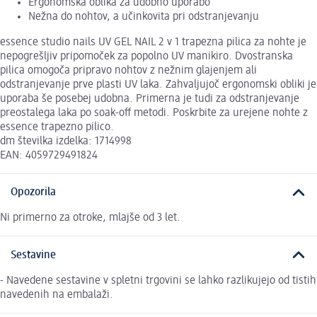
Ergonomska oblika za udobno uporabo
Nežna do nohtov, a učinkovita pri odstranjevanju
essence studio nails UV GEL NAIL 2 v 1 trapezna pilica za nohte je
nepogrešljiv pripomoček za popolno UV manikiro. Dvostranska
pilica omogoča pripravo nohtov z nežnim glajenjem ali
odstranjevanje prve plasti UV laka. Zahvaljujoč ergonomski obliki je
uporaba še posebej udobna. Primerna je tudi za odstranjevanje
preostalega laka po soak-off metodi. Poskrbite za urejene nohte z
essence trapezno pilico.
dm številka izdelka: 1714998
EAN: 4059729491824
Opozorila
Ni primerno za otroke, mlajše od 3 let.
Sestavine
- Navedene sestavine v spletni trgovini se lahko razlikujejo od tistih
navedenih na embalaži.