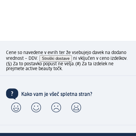
Cene so navedene v evrih ter že vsebujejo davek na dodano
vrednost – DDV.
Stroški dostave
ni vključen v ceno izdelkov.
(§) Za to postavko popust ne velja.
(#) Za ta izdelek ne
prejmete active beauty točk.
Kako vam je všeč spletna stran?