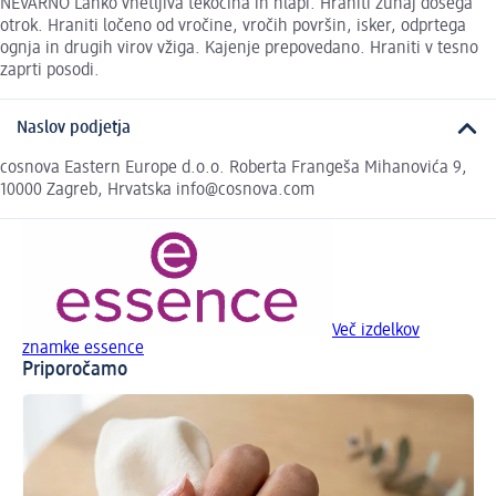
NEVARNO Lahko vnetljiva tekočina in hlapi. Hraniti zunaj dosega
otrok. Hraniti ločeno od vročine, vročih površin, isker, odprtega
ognja in drugih virov vžiga. Kajenje prepovedano. Hraniti v tesno
zaprti posodi.
Naslov podjetja
cosnova Eastern Europe d.o.o. Roberta Frangeša Mihanovića 9,
10000 Zagreb, Hrvatska info@cosnova.com
Več izdelkov
znamke essence
Priporočamo