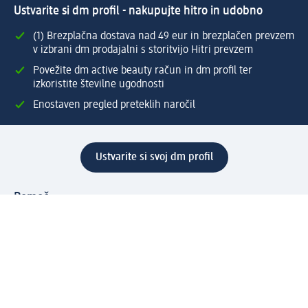
Ustvarite si dm profil - nakupujte hitro in udobno
(1) Brezplačna dostava nad 49 eur in brezplačen prevzem
v izbrani dm prodajalni s storitvijo Hitri prevzem
Povežite dm active beauty račun in dm profil ter
izkoristite številne ugodnosti
Enostaven pregled preteklih naročil
Ustvarite si svoj dm profil
Pomoč
Ugodnosti in storitve
Center za pomoč uporabnikom
Dostava
Vračila in menjave
Podjetje