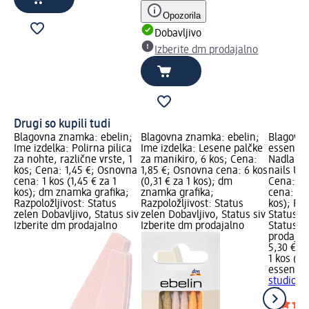
Opozorila
Dobavljivo
Izberite dm prodajalno
Drugi so kupili tudi
Blagovna znamka: ebelin;
Blagovna znamka: ebelin;
Blagovn
Ime izdelka: Polirna pilica
Ime izdelka: Lesene palčke
essence;
za nohte, različne vrste, 1
za manikiro, 6 kos; Cena:
Nadlak z
kos; Cena: 1,45 €; Osnovna
1,85 €; Osnovna cena: 6 kos
nails UV
cena: 1 kos (1,45 € za 1
(0,31 € za 1 kos); dm
Cena: 5,
kos); dm znamka grafika;
znamka grafika;
cena: 1 k
Razpoložljivost: Status
Razpoložljivost: Status
kos); Raz
zelen Dobavljivo, Status siv
zelen Dobavljivo, Status siv
Status z
Izberite dm prodajalno
Izberite dm prodajalno
Status si
prodajal
5,30 €
1 kos (5,
essence
studio n
ml