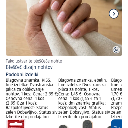
Tako ustvarite bleščeče nohte
Nas
Bleščeč dizajn nohtov
Um
Podobni izdelki
Blagovna znamka: KISS;
Blagovna znamka: ebelin;
Blagovna
Ime izdelka: Dvostranska
Ime izdelka: Dvostranska
Ime izdel
pilica za oblikovanje
pilica za nohte, 1 kos;
umetne n
nohtov, 1 kos; Cena: 2,95 €;
Cena: 1,45 €; Osnovna
1,70 €; 
Osnovna cena: 1 kos
cena: 1 kos (1,45 € za 1
(1,70 € z
(2,95 € za 1 kos);
kos); dm znamka grafika;
znamka g
Razpoložljivost: Status
Razpoložljivost: Status
Razpoložl
zelen Dobavljivo, Status siv
zelen Dobavljivo, Status siv
zelen Dob
Izberite dm prodajalno
Izberite dm prodajalno
Izberite