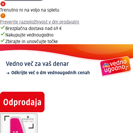
Trenutno ni na voljo na spletu
Preverite razpoložljivost v dm prodajalni
Brezplačna dostava nad 49 €
Nakupujte vednougodno
Zbirajte in unovčujte točke
Vedno več za vaš denar
Odkrijte več o dm vednougodnih cenah