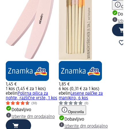
Opoz
Dobav
Izber
1,45 €
1,85 €
1 kos (1,45 € za 1 kos)
6 kos (0,31 € za 1 kos)
ebelin
Polirna pilica za
ebelin
Lesene palčke za
nohte, različne vrste, 1 kos
manikiro, 6 kos
(30)
(0)
Dobavljivo
Opozorila
Izberite dm prodajalno
Dobavljivo
Izberite dm prodajalno