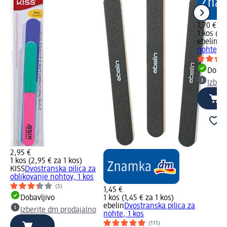
1,70 €
1 kos (1,
ebelin
Pi
nohte, 1
Dobav
Izber
2,95 €
1 kos (2,95 € za 1 kos)
KISS
Dvostranska pilica za
oblikovanje nohtov, 1 kos
(3)
1,45 €
Dobavljivo
1 kos (1,45 € za 1 kos)
ebelin
Dvostranska pilica za
Izberite dm prodajalno
nohte, 1 kos
(111)