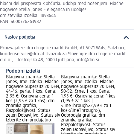
hlačni del prispevata k občutku udobja med nošenjem. Hlačne
nogavice Stella Jones – eleganca in udobje!
dm številka izdelka: 1893644
EAN: 4000376263982
Naslov podjetja
Proizvajalec: dm drogerie markt GmbH, AT-5071 Wals, Salzburg,
kundenservice@dm.at Uvoznik za Slovenijo: dm drogerie markt
d.o.o., Litostrojska 48, 1000 Ljubljana, info@dm.si
Podobni izdelki
Blagovna znamka: Stella
Blagovna znamka: Stella
Jones; Ime izdelka: Hlačne
Jones; Ime izdelka: Hlačne
nogavice Supersitz 20 DEN,
nogavice Supersitz 20 DEN,
44-46, perle, 1 kos; Cena:
50-52, črne, 1 kos; Cena:
2,95 €; Osnovna cena: 1
1,95 €; Osnovna cena: 1 kos
kos (2,95 € za 1 kos); dm
(1,95 € za 1 kos |
znamka grafika;
<lineThrough>2,99 € za 1
Razpoložljivost: Status
kos</lineThrough>);
zelen Dobavljivo, Status siv
Odprodaja grafika, dm
Izberite dm prodajalno
znamka grafika;
Razpoložljivost: Status
zelen Dobavljivo, Status siv