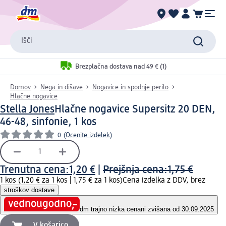
Išči
Brezplačna dostava nad 49 € (1)
Domov
Nega in dišave
Nogavice in spodnje perilo
Hlačne nogavice
Stella Jones
Hlačne nogavice Supersitz 20 DEN,
46-48, sinfonie, 1 kos
0
(
Ocenite izdelek
)
Trenutna cena:
1,20 €
|
Prejšnja cena:
1,75 €
1 kos (1,20 € za 1 kos |
1,75 € za 1 kos
)
Cena izdelka z DDV, brez
stroškov dostave
dm trajno nizka cena
ni zvišana od 30.09.2025
V košarico