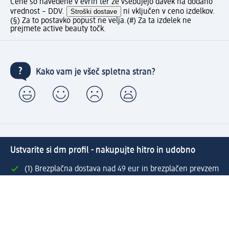
Cene so navedene v evrih ter že vsebujejo davek na dodano
vrednost – DDV.
Stroški dostave
ni vključen v ceno izdelkov.
(§) Za to postavko popust ne velja.
(#) Za ta izdelek ne
prejmete active beauty točk.
Kako vam je všeč spletna stran?
Ustvarite si dm profil - nakupujte hitro in udobno
(1) Brezplačna dostava nad 49 eur in brezplačen prevzem
v izbrani dm prodajalni s storitvijo Hitri prevzem
Povežite dm active beauty račun in dm profil ter
izkoristite številne ugodnosti
Enostaven pregled preteklih naročil