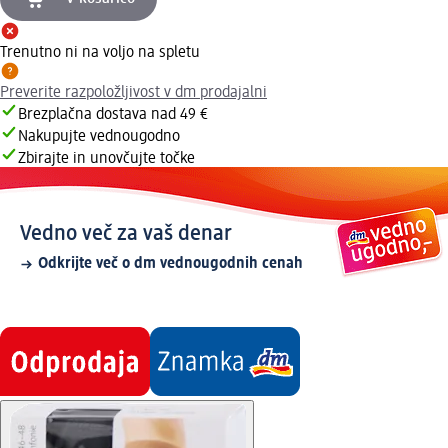
Trenutno ni na voljo na spletu
Preverite razpoložljivost v dm prodajalni
Brezplačna dostava nad 49 €
Nakupujte vednougodno
Zbirajte in unovčujte točke
Vedno več za vaš denar
Odkrijte več o dm vednougodnih cenah