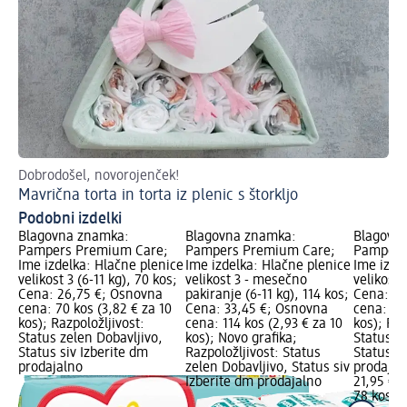
Dobrodošel, novorojenček!
V s
Mavrična torta in torta iz plenic s štorkljo
Pr
Podobni izdelki
Blagovna znamka:
Blagovna znamka:
Blagovn
Pampers Premium Care;
Pampers Premium Care;
Pampers
Ime izdelka: Hlačne plenice
Ime izdelka: Hlačne plenice
Ime izde
velikost 3 (6-11 kg), 70 kos;
velikost 3 - mesečno
velikost 
Cena: 26,75 €; Osnovna
pakiranje (6-11 kg), 114 kos;
Cena: 21
cena: 70 kos (3,82 € za 10
Cena: 33,45 €; Osnovna
cena: 78 
kos); Razpoložljivost:
cena: 114 kos (2,93 € za 10
kos); Raz
Status zelen Dobavljivo,
kos); Novo grafika;
Status z
Status siv Izberite dm
Razpoložljivost: Status
Status si
prodajalno
zelen Dobavljivo, Status siv
prodajal
Izberite dm prodajalno
21,95 €
78 kos (2