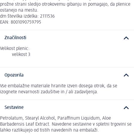
prožne strani sledijo otrokovemu gibanju in pomagajo, da plenice
ostanejo na mestu.
dm številka izdelka: 2111536
EAN: 8001090759795
Značilnosti
Velikost plenic:
velikost 3
Opozorila
Vse embalažne materiale hranite izven dosega otrok, da se
izognete nevarnosti zadušitve in / ali zadavljenja.
Sestavine
Petrolatum, Stearyl Alcohol, Paraffinum Liquidum, Aloe
Barbadensis Leaf Extract. Navedene sestavine v spletni trgovini se
lahko razlikujejo od tistih navedenih na embalaži.