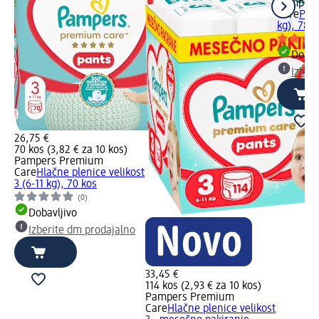
Pampers
Care
Plen
kg), 78 k
Dobav
Izber
26,75 €
70 kos (3,82 € za 10 kos)
Pampers Premium
Care
Hlačne plenice velikost
3 (6-11 kg), 70 kos
(0)
Dobavljivo
Izberite dm prodajalno
33,45 €
114 kos (2,93 € za 10 kos)
Pampers Premium
Care
Hlačne plenice velikost