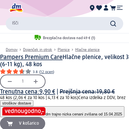
Išči
Brezplačna dostava nad 49 € (1)
Domov
Dojenček in otrok
Plenice
Hlačne plenice
Pampers Premium Care
Hlačne plenice, velikost 3
(6-11 kg), 48 kos
3.8
(
12 ocen
)
Trenutna cena:
9,90 €
|
Prejšnja cena:
19,80 €
48 kos (2,06 € za 10 kos |
4,13 € za 10 kos
)
Cena izdelka z DDV, brez
stroškov dostave
dm trajno nizka cena
ni zvišana od 15.04.2025
V košarico