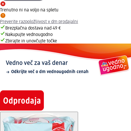
Trenutno ni na voljo na spletu
Preverite razpoložljivost v dm prodajalni
Brezplačna dostava nad 49 €
Nakupujte vednougodno
Zbirajte in unovčujte točke
Vedno več za vaš denar
Odkrijte več o dm vednougodnih cenah