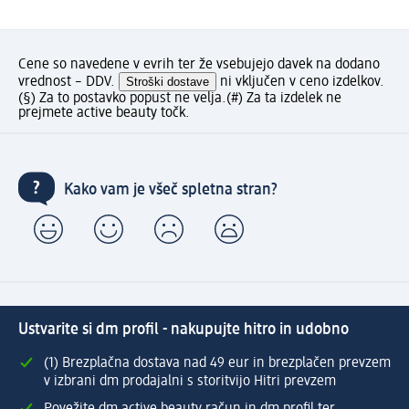
Cene so navedene v evrih ter že vsebujejo davek na dodano
vrednost – DDV.
Stroški dostave
ni vključen v ceno izdelkov.
(§) Za to postavko popust ne velja.
(#) Za ta izdelek ne
prejmete active beauty točk.
Kako vam je všeč spletna stran?
Ustvarite si dm profil - nakupujte hitro in udobno
(1) Brezplačna dostava nad 49 eur in brezplačen prevzem
v izbrani dm prodajalni s storitvijo Hitri prevzem
Povežite dm active beauty račun in dm profil ter