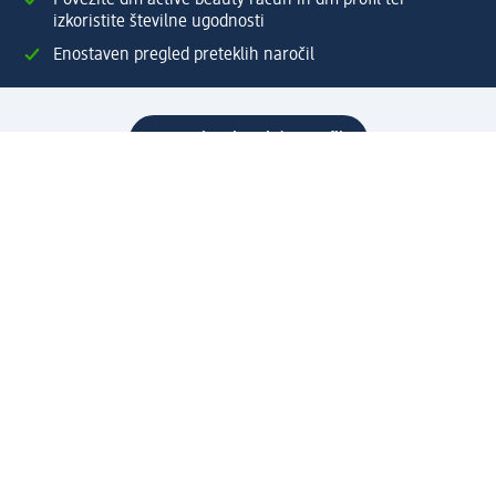
izkoristite številne ugodnosti
Enostaven pregled preteklih naročil
Ustvarite si svoj dm profil
Pomoč
Ugodnosti in storitve
Center za pomoč uporabnikom
Dostava
Vračila in menjave
Podjetje
O nas
Družbena odgovornost
Zaposlitev
Mediji
dm svet