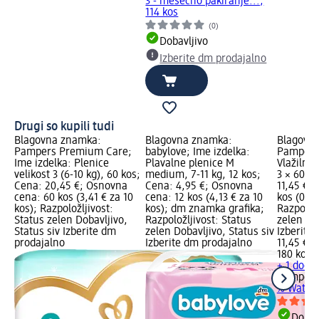
3 - mesečno pakiranje...,
114 kos
(0)
Dobavljivo
Izberite dm prodajalno
Drugi so kupili tudi
Blagovna znamka:
Blagovna znamka:
Blagovn
Pampers Premium Care;
babylove; Ime izdelka:
Pampers;
Ime izdelka: Plenice
Plavalne plenice M
Vlažilni 
velikost 3 (6-10 kg), 60 kos;
medium, 7-11 kg, 12 kos;
3 × 60, 1
Cena: 20,45 €; Osnovna
Cena: 4,95 €; Osnovna
11,45 €;
cena: 60 kos (3,41 € za 10
cena: 12 kos (4,13 € za 10
kos (0,64
kos); Razpoložljivost:
kos); dm znamka grafika;
Razpoložl
Status zelen Dobavljivo,
Razpoložljivost: Status
zelen Dob
Status siv Izberite dm
zelen Dobavljivo, Status siv
Izberite
prodajalno
Izberite dm prodajalno
11,45 €
180 kos (
+ 1 dodat
Pampers
% Water, 
Dobav