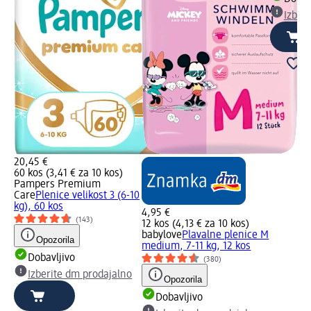
Izber
20,45 €
60 kos (3,41 € za 10 kos)
Pampers Premium
Care
Plenice velikost 3 (6-10
kg), 60 kos
4,95 €
(143)
12 kos (4,13 € za 10 kos)
babylove
Plavalne plenice M
Opozorila
medium, 7-11 kg, 12 kos
Dobavljivo
(380)
Izberite dm prodajalno
Opozorila
Dobavljivo