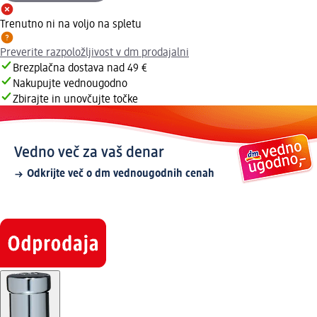
Trenutno ni na voljo na spletu
Preverite razpoložljivost v dm prodajalni
Brezplačna dostava nad 49 €
Nakupujte vednougodno
Zbirajte in unovčujte točke
Vedno več za vaš denar
Odkrijte več o dm vednougodnih cenah