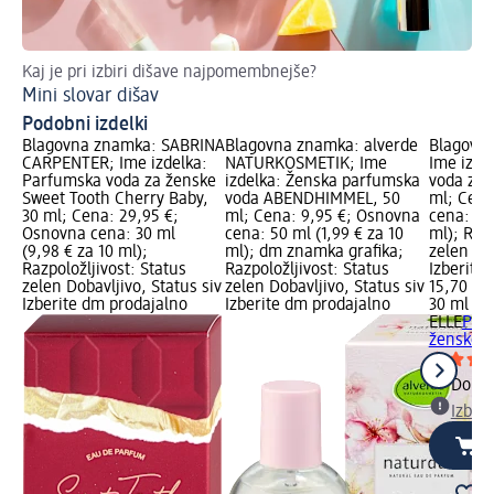
Kaj je pri izbiri dišave najpomembnejše?
Izb
Mini slovar dišav
Ka
Podobni izdelki
Blagovna znamka: SABRINA
Blagovna znamka: alverde
Blagovna
CARPENTER; Ime izdelka:
NATURKOSMETIK; Ime
Ime izde
Parfumska voda za ženske
izdelka: Ženska parfumska
voda za 
Sweet Tooth Cherry Baby,
voda ABENDHIMMEL, 50
ml; Cena
30 ml; Cena: 29,95 €;
ml; Cena: 9,95 €; Osnovna
cena: 30 
Osnovna cena: 30 ml
cena: 50 ml (1,99 € za 10
ml); Razp
(9,98 € za 10 ml);
ml); dm znamka grafika;
zelen Dob
Razpoložljivost: Status
Razpoložljivost: Status
Izberite
zelen Dobavljivo, Status siv
zelen Dobavljivo, Status siv
15,70 €
Izberite dm prodajalno
Izberite dm prodajalno
30 ml (5,
ELLE
Par
ženske I
Dobav
Izber