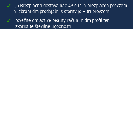
(1) Brezplačna dostava nad 49 eur in brezplačen prevzem
v izbrani dm prodajalni s storitvijo Hitri prevzem
Povežite dm active beauty račun in dm profil ter
izkoristite številne ugodnosti
Enostaven pregled preteklih naročil
Ustvarite si svoj dm profil
Pomoč
Ugodnosti in storitve
Center za pomoč uporabnikom
Dostava
Vračila in menjave
Podjetje
O nas
Družbena odgovornost
Zaposlitev
Mediji