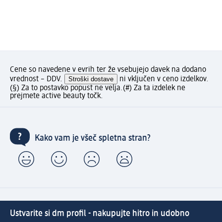
Cene so navedene v evrih ter že vsebujejo davek na dodano
vrednost – DDV.
Stroški dostave
ni vključen v ceno izdelkov.
(§) Za to postavko popust ne velja.
(#) Za ta izdelek ne
prejmete active beauty točk.
Kako vam je všeč spletna stran?
Ustvarite si dm profil - nakupujte hitro in udobno