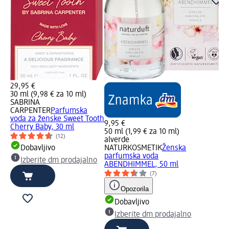
29,95 €
30 ml (9,98 € za 10 ml)
SABRINA
CARPENTER
Parfumska
voda za ženske Sweet Tooth
9,95 €
Cherry Baby, 30 ml
50 ml (1,99 € za 10 ml)
(12)
alverde
Dobavljivo
NATURKOSMETIK
Ženska
parfumska voda
Izberite dm prodajalno
ABENDHIMMEL, 50 ml
(7)
Opozorila
Dobavljivo
Izberite dm prodajalno