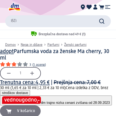
Išči
Brezplačna dostava nad 49 € (1)
Domov
Nega in dišave
Parfumi
Ženski parfumi
adopt
Parfumska voda za ženske Ma cherry, 30
ml
3
(
1 ocena
)
Trenutna cena:
4,95 €
|
Prejšnja cena:
7,00 €
30 ml (1,65 € za 10 ml |
2,33 € za 10 ml
)
Cena izdelka z DDV, brez
stroškov dostave
dm trajno nizka cena
ni zvišana od 28.09.2023
V košarico