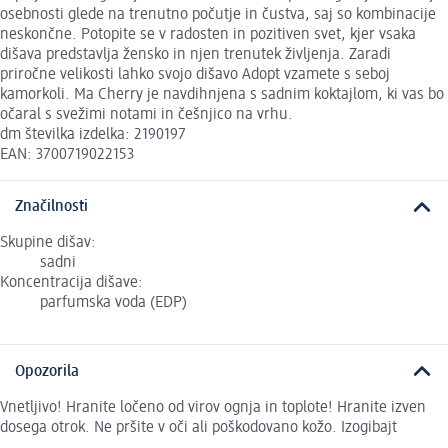
osebnosti glede na trenutno počutje in čustva, saj so kombinacije
neskončne. Potopite se v radosten in pozitiven svet, kjer vsaka
dišava predstavlja žensko in njen trenutek življenja. Zaradi
priročne velikosti lahko svojo dišavo Adopt vzamete s seboj
kamorkoli. Ma Cherry je navdihnjena s sadnim koktajlom, ki vas bo
očaral s svežimi notami in češnjico na vrhu.
dm številka izdelka: 2190197
EAN: 3700719022153
Značilnosti
Skupine dišav:
sadni
Koncentracija dišave:
parfumska voda (EDP)
Opozorila
Vnetljivo! Hranite ločeno od virov ognja in toplote! Hranite izven
dosega otrok. Ne pršite v oči ali poškodovano kožo. Izogibajt