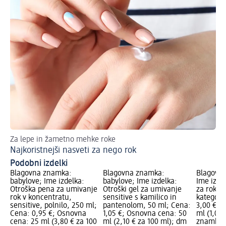
Za lepe in žametno mehke roke
Najkoristnejši nasveti za nego rok
Podobni izdelki
Blagovna znamka:
Blagovna znamka:
Blagovna
babylove; Ime izdelka:
babylove; Ime izdelka:
Ime izdel
Otroška pena za umivanje
Otroški gel za umivanje
za roke,
rok v koncentratu,
sensitive s kamilico in
kategorij
sensitive, polnilo, 250 ml;
pantenolom, 50 ml; Cena:
3,00 €; 
Cena: 0,95 €; Osnovna
1,05 €; Osnovna cena: 50
ml (1,00
cena: 25 ml (3,80 € za 100
ml (2,10 € za 100 ml); dm
znamka g