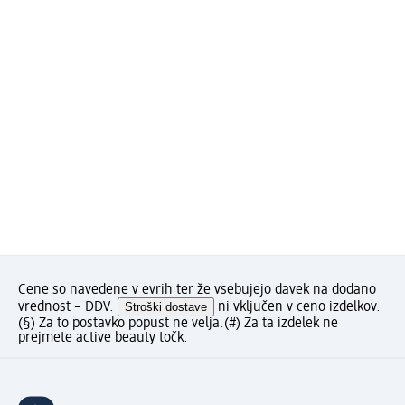
Cene so navedene v evrih ter že vsebujejo davek na dodano
vrednost – DDV.
Stroški dostave
ni vključen v ceno izdelkov.
(§) Za to postavko popust ne velja.
(#) Za ta izdelek ne
prejmete active beauty točk.