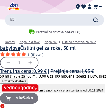
Išči
Brezplačna dostava nad 49 € (1)
Domov
Nega in dišave
Nega rok
Čistilna sredstva za roke
babylove
Čistilni gel za roke, 50 ml
5
(
15 ocen
)
Trenutna cena:
0,99 €
|
Prejšnja cena:
1,95 €
50 ml (1,98 € za 100 ml |
3,90 € za 100 ml
)
Cena izdelka z DDV, brez
stroškov dostave
dm trajno nizka cena
ni zvišana od 30.11.2024
V košarico