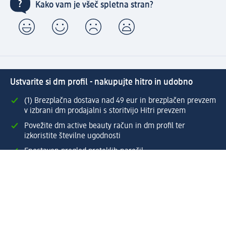
Kako vam je všeč spletna stran?
Ustvarite si dm profil - nakupujte hitro in udobno
(1) Brezplačna dostava nad 49 eur in brezplačen prevzem
v izbrani dm prodajalni s storitvijo Hitri prevzem
Povežite dm active beauty račun in dm profil ter
izkoristite številne ugodnosti
Enostaven pregled preteklih naročil
Ustvarite si svoj dm profil
Pomoč