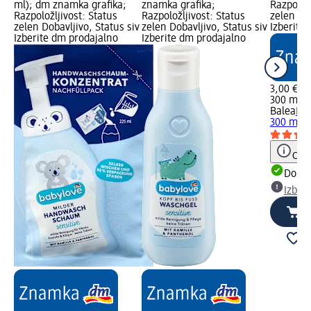
ml); dm znamka grafika;
znamka grafika;
Razpoložl
Razpoložljivost: Status
Razpoložljivost: Status
zelen Dob
zelen Dobavljivo, Status siv
zelen Dobavljivo, Status siv
Izberite
Izberite dm prodajalno
Izberite dm prodajalno
3,00 €
300 ml (1
Balea
Hig
300 ml
bi
Opoz
Dobav
Izber