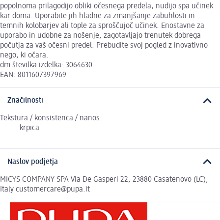
popolnoma prilagodijo obliki očesnega predela, nudijo spa učinek
kar doma. Uporabite jih hladne za zmanjšanje zabuhlosti in
temnih kolobarjev ali tople za sproščujoč učinek. Enostavne za
uporabo in udobne za nošenje, zagotavljajo trenutek dobrega
počutja za vaš očesni predel. Prebudite svoj pogled z inovativno
nego, ki očara.
dm številka izdelka: 3064630
EAN: 8011607397969
Značilnosti
Tekstura / konsistenca / nanos:
krpica
Naslov podjetja
MICYS COMPANY SPA Via De Gasperi 22, 23880 Casatenovo (LC),
Italy customercare@pupa.it