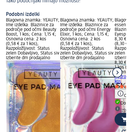
Tako podočnjaki nimajo možnosti!
Ru
Podobni izdelki
Blagovna znamka: YEAUTY;
Blagovna znamka: YEAUTY;
Blagovn
Ime izdelka: Blazinice za
Ime izdelka: Blazinice za
essence;
področje pod očmi Beauty
področje pod očmi Energy
Blazinice
Boost, 1 kos; Cena: 1,15 €;
Elixir, 1 kos; Cena: 1,15 €;
Eyespres
Osnovna cena: 2 kos
Osnovna cena: 2 kos
8,30 €; 
(0,58 € za 1 kos);
(0,58 € za 1 kos);
(8,30 € z
Razpoložljivost: Status
Razpoložljivost: Status
Razpoložl
zelen Dobavljivo, Status siv
zelen Dobavljivo, Status siv
zelen Dob
Izberite dm prodajalno
Izberite dm prodajalno
Izberite
8,30 €
1 kos (8,
essence
Hydro Ge
kos
Opoz
Dobav
Izber