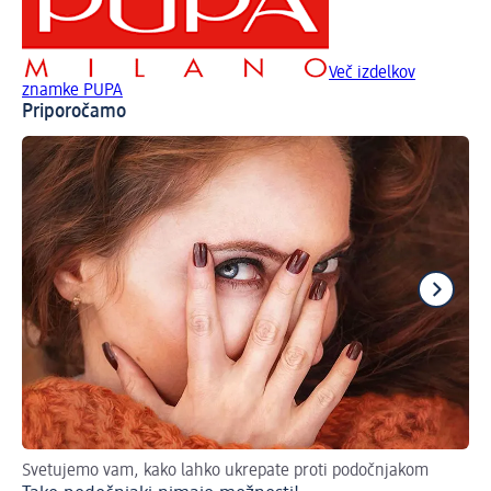
Več izdelkov
znamke PUPA
Priporočamo
Svetujemo vam, kako lahko ukrepate proti podočnjakom
Ne