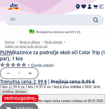
Išči
Brezplačna dostava nad 49 € (1)
Domov
Nega in dišave
Nega obraza
Izdelki za nego kože okrog oči
PUPA
Blazinice za področje okoli oči Color Trip (1
par), 1 kos
0
(
Ocenite izdelek
)
Trenutna cena:
2,99 €
|
Prejšnja cena:
9,95 €
1 kos (2,99 € za 1 kos |
9,95 € za 1 kos
)
Cena izdelka z DDV, brez
stroškov dostave
dm trajno nizka cena
ni zvišana od 28.02.2025
V košarico