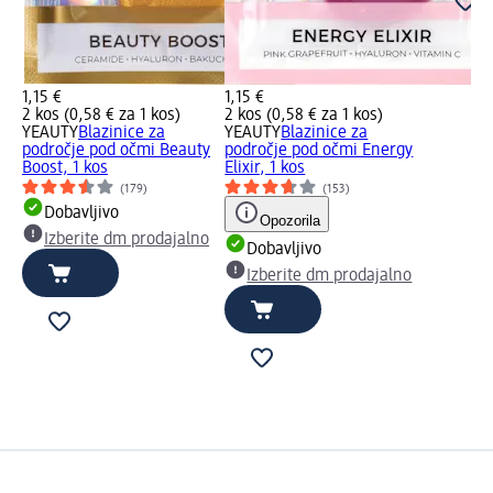
1,15 €
1,15 €
2 kos (0,58 € za 1 kos)
2 kos (0,58 € za 1 kos)
YEAUTY
Blazinice za
YEAUTY
Blazinice za
področje pod očmi Beauty
področje pod očmi Energy
Boost, 1 kos
Elixir, 1 kos
(179)
(153)
Dobavljivo
Opozorila
Izberite dm prodajalno
Dobavljivo
Izberite dm prodajalno