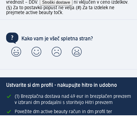
vrednost – DDV.
Stroški dostave
ni vključen v ceno izdelkov.
(§) Za to postavko popust ne velja.
(#) Za ta izdelek ne
prejmete active beauty točk.
Kako vam je všeč spletna stran?
Ustvarite si dm profil - nakupujte hitro in udobno
(1) Brezplačna dostava nad 49 eur in brezplačen prevzem
v izbrani dm prodajalni s storitvijo Hitri prevzem
Povežite dm active beauty račun in dm profil ter
izkoristite številne ugodnosti
Enostaven pregled preteklih naročil