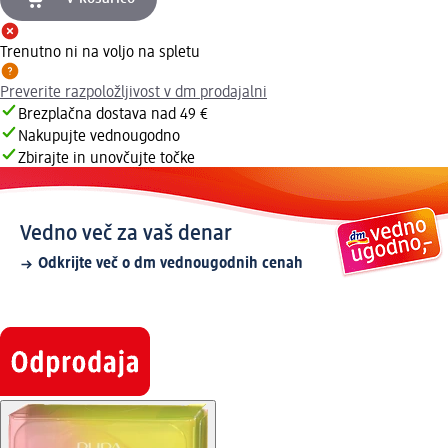
Trenutno ni na voljo na spletu
Preverite razpoložljivost v dm prodajalni
Brezplačna dostava nad 49 €
Nakupujte vednougodno
Zbirajte in unovčujte točke
Vedno več za vaš denar
Odkrijte več o dm vednougodnih cenah