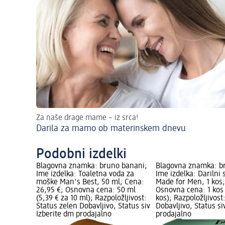
Za naše drage mame – iz srca!
Darila za mamo ob materinskem dnevu
Podobni izdelki
Blagovna znamka: bruno banani;
Blagovna znamka: b
Ime izdelka: Toaletna voda za
Ime izdelka: Darilni
moške Man's Best, 50 ml; Cena:
Made for Men, 1 kos;
26,95 €; Osnovna cena: 50 ml
Osnovna cena: 1 kos 
(5,39 € za 10 ml); Razpoložljivost:
kos); Razpoložljivost
Status zelen Dobavljivo, Status siv
Dobavljivo, Status si
Izberite dm prodajalno
prodajalno