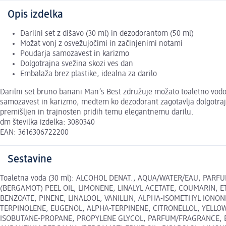
Opis izdelka
Darilni set z dišavo (30 ml) in dezodorantom (50 ml)
Možat vonj z osvežujočimi in začinjenimi notami
Poudarja samozavest in karizmo
Dolgotrajna svežina skozi ves dan
Embalaža brez plastike, idealna za darilo
Darilni set bruno banani Man’s Best združuje možato toaletno vodo 
samozavest in karizmo, medtem ko dezodorant zagotavlja dolgotrajno 
premišljen in trajnosten pridih temu elegantnemu darilu.
dm številka izdelka: 3080340
EAN: 3616306722200
Sestavine
Toaletna voda (30 ml): ALCOHOL DENAT., AQUA/WATER/EAU, 
(BERGAMOT) PEEL OIL, LIMONENE, LINALYL ACETATE, COUMARIN,
BENZOATE, PINENE, LINALOOL, VANILLIN, ALPHA-ISOMETHYL IONO
TERPINOLENE, EUGENOL, ALPHA-TERPINENE, CITRONELLOL, YELLOW 5 (C
ISOBUTANE-PROPANE, PROPYLENE GLYCOL, PARFUM/FRAGRANCE, 