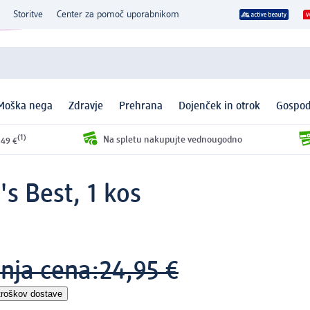
Storitve
Center za pomoč uporabnikom
Moška nega
Zdravje
Prehrana
Dojenček in otrok
Gospod
(1)
Na spletu nakupujte vednougodno
 49 €
's Best, 1 kos
šnja cena:
24,95 €
troškov dostave