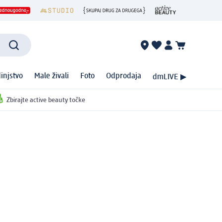
injstvo
Male živali
Foto
Odprodaja
dmLIVE ▶
Zbirajte active beauty točke