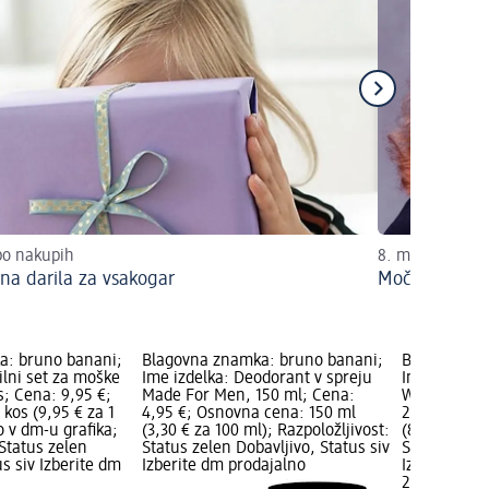
po nakupih
8. marec je da
na darila za vsakogar
Moč, zmožnos
a: bruno banani;
Blagovna znamka: bruno banani;
Blagovna z
ilni set za moške
Ime izdelka: Deodorant v spreju
Ime izdelka
s; Cena: 9,95 €;
Made For Men, 150 ml; Cena:
Woman's Bes
kos (9,95 € za 1
4,95 €; Osnovna cena: 150 ml
26,10 €; Os
o v dm-u grafika;
(3,30 € za 100 ml); Razpoložljivost:
(8,70 € za 1
 Status zelen
Status zelen Dobavljivo, Status siv
Status zelen
us siv Izberite dm
Izberite dm prodajalno
Izberite dm
26,10 €