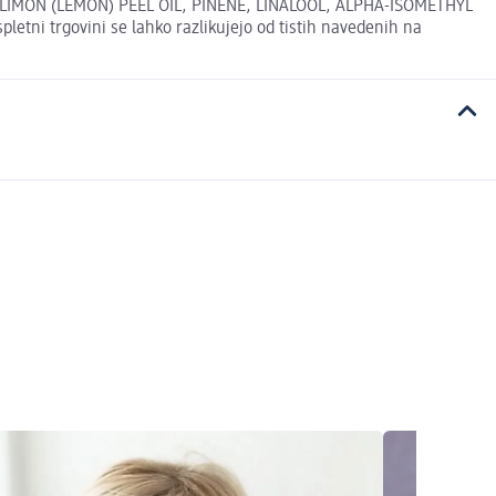
IMON (LEMON) PEEL OIL, PINENE, LINALOOL, ALPHA-ISOMETHYL
 trgovini se lahko razlikujejo od tistih navedenih na