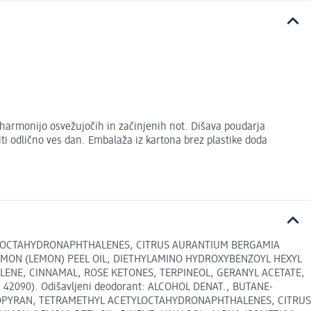
 harmonijo osvežujočih in začinjenih not. Dišava poudarja
ti odlično ves dan. Embalaža iz kartona brez plastike doda
TYLOCTAHYDRONAPHTHALENES, CITRUS AURANTIUM BERGAMIA
IMON (LEMON) PEEL OIL, DIETHYLAMINO HYDROXYBENZOYL HEXYL
LENE, CINNAMAL, ROSE KETONES, TERPINEOL, GERANYL ACETATE,
I 42090). Odišavljeni deodorant: ALCOHOL DENAT., BUTANE-
NOPYRAN, TETRAMETHYL ACETYLOCTAHYDRONAPHTHALENES, CITRUS