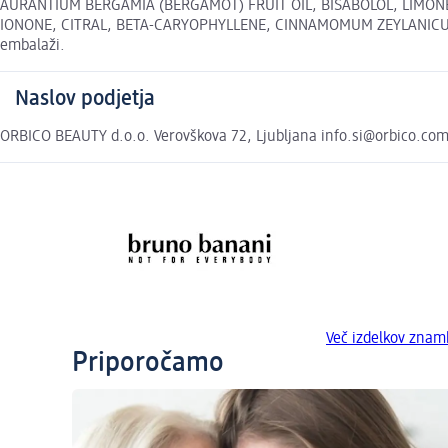
AURANTIUM BERGAMIA (BERGAMOT) FRUIT OIL, BISABOLOL, LIMONE
IONONE, CITRAL, BETA-CARYOPHYLLENE, CINNAMOMUM ZEYLANICUM BAR
embalaži.
Naslov podjetja
ORBICO BEAUTY d.o.o. Verovškova 72, Ljubljana info.si@orbico.com
Več izdelkov znam
Priporočamo