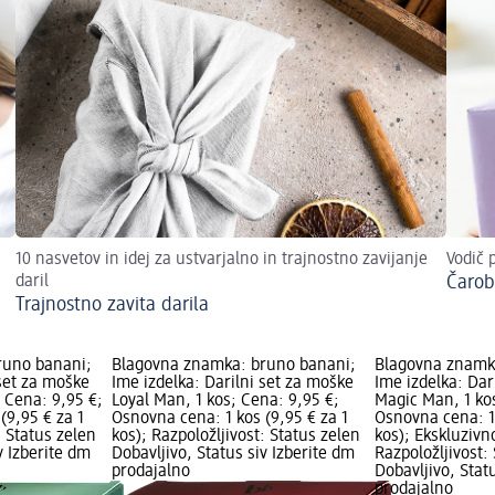
10 nasvetov in idej za ustvarjalno in trajnostno zavijanje
Vodič 
daril
Čarob
Trajnostno zavita darila
runo banani;
Blagovna znamka: bruno banani;
Blagovna znamk
 set za moške
Ime izdelka: Darilni set za moške
Ime izdelka: Dar
 Cena: 9,95 €;
Loyal Man, 1 kos; Cena: 9,95 €;
Magic Man, 1 ko
(9,95 € za 1
Osnovna cena: 1 kos (9,95 € za 1
Osnovna cena: 1 
: Status zelen
kos); Razpoložljivost: Status zelen
kos); Ekskluzivn
v Izberite dm
Dobavljivo, Status siv Izberite dm
Razpoložljivost:
prodajalno
Dobavljivo, Stat
prodajalno