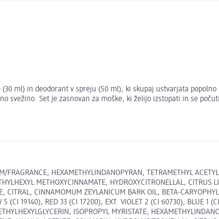
(30 ml) in deodorant v spreju (50 ml), ki skupaj ustvarjata popolno
svežino. Set je zasnovan za moške, ki želijo izstopati in se počuti
PARFUM/FRAGRANCE, HEXAMETHYLINDANOPYRAN, TETRAMETHYL ACE
 ETHYLHEXYL METHOXYCINNAMATE, HYDROXYCITRONELLAL, CITRUS L
NE, CITRAL, CINNAMOMUM ZEYLANICUM BARK OIL, BETA-CARYOPHYL
I 19140), RED 33 (CI 17200), EXT. VIOLET 2 (CI 60730), BLUE 1 (C
ETHYLHEXYLGLYCERIN, ISOPROPYL MYRISTATE, HEXAMETHYLINDA