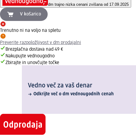
dm trajno nizka cena
ni zvišana od 17.09.2025
V košarico
Trenutno ni na voljo na spletu
Preverite razpoložljivost v dm prodajalni
Brezplačna dostava nad 49 €
Nakupujte vednougodno
Zbirajte in unovčujte točke
Vedno več za vaš denar
Odkrijte več o dm vednougodnih cenah