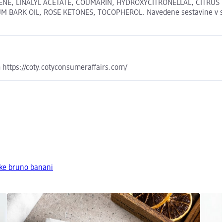
NE, LINALYL ACETATE, COUMARIN, HYDROXYCITRONELLAL, CITRUS L
K OIL, ROSE KETONES, TOCOPHEROL. Navedene sestavine v spletni
 https://coty.cotyconsumeraffairs.com/
ke bruno banani