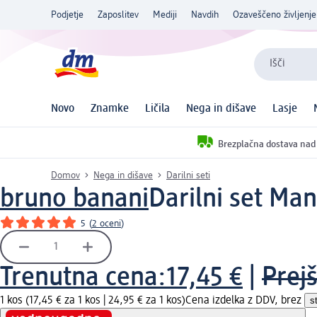
Podjetje
Zaposlitev
Mediji
Navdih
Ozaveščeno življenje
Išči
Novo
Znamke
Ličila
Nega in dišave
Lasje
Brezplačna dostava nad
Domov
Nega in dišave
Darilni seti
bruno banani
Darilni set Man
5
(
2 oceni
)
Trenutna cena:
17,45 €
|
Prej
1 kos (17,45 € za 1 kos |
24,95 € za 1 kos
)
Cena izdelka z DDV, brez
s