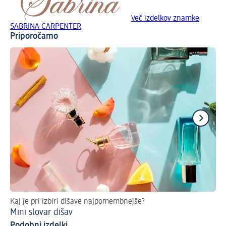
Več izdelkov znamke
SABRINA CARPENTER
Priporočamo
Kaj je pri izbiri dišave najpomembnejše?
Izb
Mini slovar dišav
Ka
Podobni izdelki