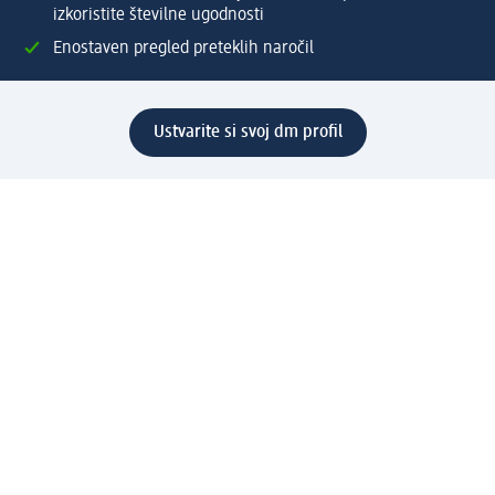
izkoristite številne ugodnosti
Enostaven pregled preteklih naročil
Ustvarite si svoj dm profil
Pomoč
Ugodnosti in storitve
Center za pomoč uporabnikom
Dostava
Vračila in menjave
Podjetje
O nas
Družbena odgovornost
Zaposlitev
Mediji
dm svet