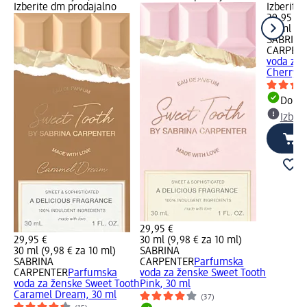
Izberite dm prodajalno
Izberite
29,95 €
30 ml (9,
SABRINA
CARPEN
voda za 
Cherry B
Dobav
Izber
29,95 €
29,95 €
30 ml (9,98 € za 10 ml)
30 ml (9,98 € za 10 ml)
SABRINA
SABRINA
CARPENTER
Parfumska
CARPENTER
Parfumska
voda za ženske Sweet Tooth
voda za ženske Sweet Tooth
Pink, 30 ml
Caramel Dream, 30 ml
(37)