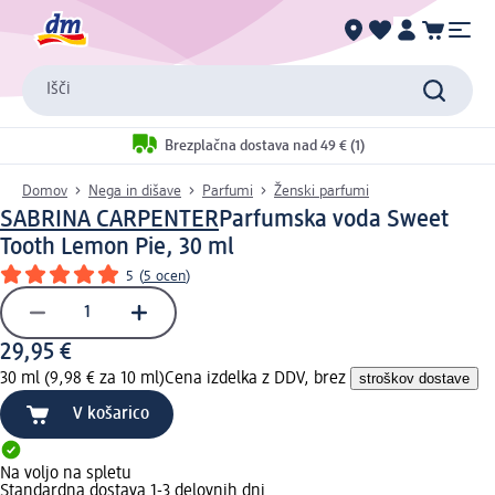
Išči
Brezplačna dostava nad 49 € (1)
Domov
Nega in dišave
Parfumi
Ženski parfumi
SABRINA CARPENTER
Parfumska voda Sweet
Tooth Lemon Pie, 30 ml
5
(
5 ocen
)
29,95 €
30 ml (9,98 € za 10 ml)
Cena izdelka z DDV, brez
stroškov dostave
V košarico
Na voljo na spletu
Standardna dostava 1-3 delovnih dni