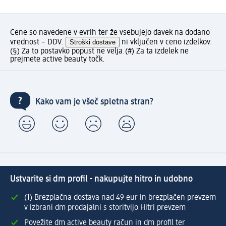
Cene so navedene v evrih ter že vsebujejo davek na dodano
vrednost – DDV.
Stroški dostave
ni vključen v ceno izdelkov.
(§) Za to postavko popust ne velja.
(#) Za ta izdelek ne
prejmete active beauty točk.
Kako vam je všeč spletna stran?
Ustvarite si dm profil - nakupujte hitro in udobno
(1) Brezplačna dostava nad 49 eur in brezplačen prevzem
v izbrani dm prodajalni s storitvijo Hitri prevzem
Povežite dm active beauty račun in dm profil ter