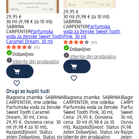
29,95 €
29,95 €
30 ml (9,98 € za 10 ml)
30 ml (9,98 € za 10 ml)
SABRINA
SABRINA
CARPENTER
Parfumska
CARPENTER
Parfumska
voda za ženske Sweet Tooth
voda za ženske Sweet Tooth
Pink, 30 ml
Caramel Dream, 30 ml
(37)
(15)
Dobavljivo
Dobavljivo
Izberite dm prodajalno
Izberite dm prodajalno
Drugi so kupili tudi
Blagovna znamka: SABRINA
Blagovna znamka: SABRINA
Blagovn
CARPENTER; Ime izdelka:
CARPENTER; Ime izdelka:
CARPENTE
Parfumska voda za ženske
Parfumska voda za ženske
Parfumsk
Sweet Tooth Caramel
Sweet Tooth Pink, 30 ml;
Sweet To
Dream, 30 ml; Cena:
Cena: 29,95 €; Osnovna
30 ml; C
29,95 €; Osnovna cena: 30
cena: 30 ml (9,98 € za 10
Osnovna 
ml (9,98 € za 10 ml);
ml); Razpoložljivost: Status
(9,98 € z
Razpoložljivost: Status
zelen Dobavljivo, Status siv
Razpoložl
zelen Dobavljivo, Status siv
Izberite dm prodajalno
zelen Dob