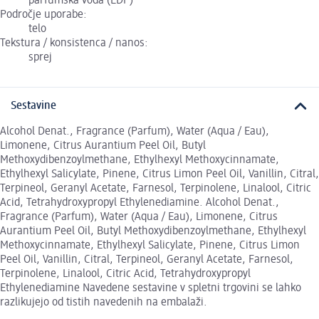
parfumska voda (EDP)
Področje uporabe:
telo
Tekstura / konsistenca / nanos:
sprej
Sestavine
Alcohol Denat., Fragrance (Parfum), Water (Aqua / Eau),
Limonene, Citrus Aurantium Peel Oil, Butyl
Methoxydibenzoylmethane, Ethylhexyl Methoxycinnamate,
Ethylhexyl Salicylate, Pinene, Citrus Limon Peel Oil, Vanillin, Citral,
Terpineol, Geranyl Acetate, Farnesol, Terpinolene, Linalool, Citric
Acid, Tetrahydroxypropyl Ethylenediamine. Alcohol Denat.,
Fragrance (Parfum), Water (Aqua / Eau), Limonene, Citrus
Aurantium Peel Oil, Butyl Methoxydibenzoylmethane, Ethylhexyl
Methoxycinnamate, Ethylhexyl Salicylate, Pinene, Citrus Limon
Peel Oil, Vanillin, Citral, Terpineol, Geranyl Acetate, Farnesol,
Terpinolene, Linalool, Citric Acid, Tetrahydroxypropyl
Ethylenediamine Navedene sestavine v spletni trgovini se lahko
razlikujejo od tistih navedenih na embalaži.