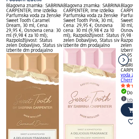
Blagovna znamka: SABRINA
Blagovna znamka: SABRINA
Blagovn
CARPENTER; Ime izdelka:
CARPENTER; Ime izdelka:
CARPENTE
Parfumska voda za ženske
Parfumska voda za ženske
Parfumsk
Sweet Tooth Caramel
Sweet Tooth Pink, 30 ml;
Sweet To
Dream, 30 ml; Cena:
Cena: 29,95 €; Osnovna
30 ml; C
29,95 €; Osnovna cena: 30
cena: 30 ml (9,98 € za 10
Osnovna 
ml (9,98 € za 10 ml);
ml); Razpoložljivost: Status
(9,98 € z
Razpoložljivost: Status
zelen Dobavljivo, Status siv
Razpoložl
zelen Dobavljivo, Status siv
Izberite dm prodajalno
zelen Dob
Izberite dm prodajalno
Izberite
29,95 €
30 ml (9,
SABRINA
CARPEN
voda za 
Cherry B
Dobav
Izber