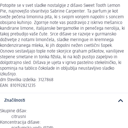
Potopite se v svet sladke nostalgije z dišavo Sweet Tooth Lemon
Pie, najnovejšo stvaritvijo Sabrine Carpenter. Ta parfum je kot
sveže pečena limonina pita, ki s svojim vonjem napolni s soncem
obsijano kuhinjo. Zgornje note vas pozdravijo z iskrivo mešanico
kandirane limone, italijanske bergamotke in penečega nerolija, ki
takoj prebudijo vaše čute. Srce dišave se razvije v gurmansko
doživetje z notami limončela, sladke meringue in kremnega
kondenziranega mleka, ki jih dopolni nežen cvetlični šopek.
Osnovo sestavljajo tople note skorjice graham piškotov, vanilijeve
stepene smetane in tonka fižola, ki na koži pustijo zapeljivo in
dolgotrajno sled. Dišava je ujeta v igrivo pastelno stekelničko, ki
spominja na tablico čokolade in obljublja neustavljivo sladko
izkušnjo.
dm številka izdelka: 3127868
EAN: 810192821235
Značilnosti
Skupine dišav:
citrusni
Koncentracija dišave: