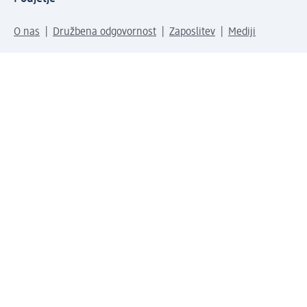
O nas
Družbena odgovornost
Zaposlitev
Mediji
dm svet
Vrste plačila