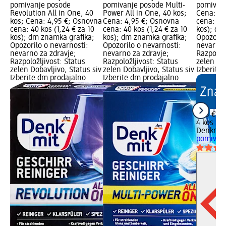
pomivanje posode
pomivanje posode Multi-
pomivaln
Revolution All in One, 40
Power All in One, 40 kos;
Cena: 1,
kos; Cena: 4,95 €; Osnovna
Cena: 4,95 €; Osnovna
cena: 4 k
cena: 40 kos (1,24 € za 10
cena: 40 kos (1,24 € za 10
kos); dm
kos); dm znamka grafika;
kos); dm znamka grafika;
Opozoril
Opozorilo o nevarnosti:
Opozorilo o nevarnosti:
nevarno 
nevarno za zdravje;
nevarno za zdravje;
Razpoložl
Razpoložljivost: Status
Razpoložljivost: Status
zelen Dob
zelen Dobavljivo, Status siv
zelen Dobavljivo, Status siv
Izberite
Izberite dm prodajalno
Izberite dm prodajalno
1,95 €
4 kos (0,
Denkmit
pomivaln