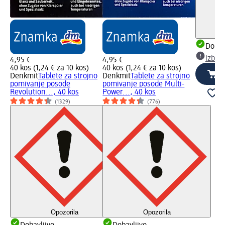
Dobav
Izber
4,95 €
4,95 €
40 kos (1,24 € za 10 kos)
40 kos (1,24 € za 10 kos)
Denkmit
Tablete za strojno
Denkmit
Tablete za strojno
pomivanje posode
pomivanje posode Multi-
Revolution..., 40 kos
Power..., 40 kos
(1329)
(776)
Opozorila
Opozorila