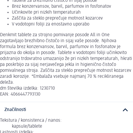
Tablete za brezhibno čistočo in sijaj posode
Brez konzervansov, barvil, parfumov in fosfonatov
Učinkovite pri nizkih temperaturah
Zaščita za steklo preprečuje motnost kozarcev
V vodotopni foliji za enostavno uporabo
Denkmit tablete za strojno pomivanje posode All in One
zagotavljajo brezhibno čistočo in sijaj vaše posode. Njihova
formula brez konzervansov, barvil, parfumov in fosfonatov je
prijazna do okolja in posode. Tablete v vodotopni foliji učinkovito
odstranijo trdovratno umazanijo že pri nizkih temperaturah, hkrati
pa poskrbijo za sijaj nerjavečega jekla in higienično čistočo
pomivalnega stroja. Zaščita za steklo preprečuje motnost kozarcev
zaradi korozije. *Embalaža vsebuje najmanj 70 % recikliranega
deleža.
dm številka izdelka: 1230710
EAN: 4066447793130
Značilnosti
Tekstura / konsistenca / nanos:
kapsule/tablete
Lastnosti izdelka: