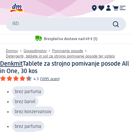
Išči
Brezplačna dostava nad 49 € (1)
Domov
Gospodinjstvo
Pomivanje posode
Detergenti, tablete in sol za strojno pomivanje posode ter ostalo
Denkmit
Tablete za strojno pomivanje posode All
in One, 30 kos
4.3
(
1095 ocen
)
brez parfuma
brez barvil
brez konzervansov
brez parfuma