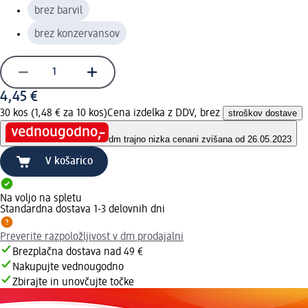
brez barvil
brez konzervansov
4,45 €
30 kos (1,48 € za 10 kos)
Cena izdelka z DDV, brez
stroškov dostave
dm trajno nizka cena
ni zvišana od 26.05.2023
V košarico
Na voljo na spletu
Standardna dostava 1-3 delovnih dni
Preverite razpoložljivost v dm prodajalni
Brezplačna dostava nad 49 €
Nakupujte vednougodno
Zbirajte in unovčujte točke