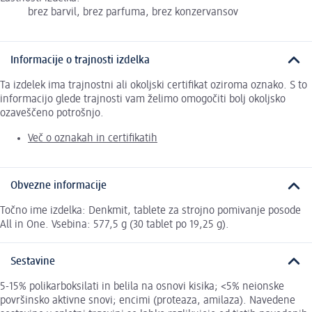
brez barvil, brez parfuma, brez konzervansov
Informacije o trajnosti izdelka
Ta izdelek ima trajnostni ali okoljski certifikat oziroma oznako. S to
informacijo glede trajnosti vam želimo omogočiti bolj okoljsko
ozaveščeno potrošnjo.
Več o oznakah in certifikatih
Obvezne informacije
Točno ime izdelka: Denkmit, tablete za strojno pomivanje posode
All in One. Vsebina: 577,5 g (30 tablet po 19,25 g).
Sestavine
5-15% polikarboksilati in belila na osnovi kisika; <5% neionske
površinsko aktivne snovi; encimi (proteaza, amilaza). Navedene