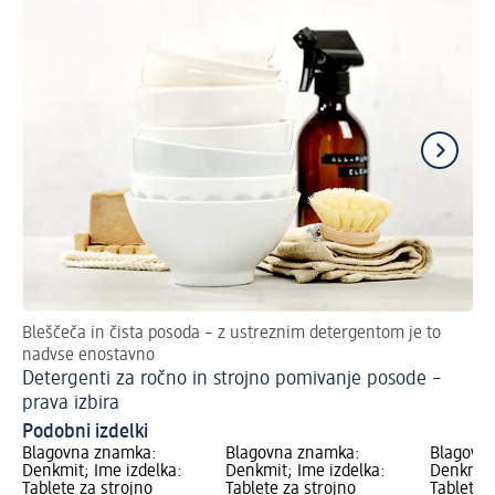
Bleščeča in čista posoda – z ustreznim detergentom je to
Tak
nadvse enostavno
Či
Detergenti za ročno in strojno pomivanje posode –
vo
prava izbira
Podobni izdelki
Blagovna znamka:
Blagovna znamka:
Blagovn
Denkmit; Ime izdelka:
Denkmit; Ime izdelka:
Denkmit;
Tablete za strojno
Tablete za strojno
Tablete z