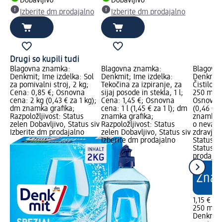
Dobavljivo
Dobavljivo
Izberite dm prodajalno
Izberite dm prodajalno
Drugi so kupili tudi
Blagovna znamka:
Blagovna znamka:
Blagovn
Denkmit; Ime izdelka: Sol
Denkmit; Ime izdelka:
Denkmit;
za pomivalni stroj, 2 kg;
Tekočina za izpiranje, za
Čistilo z
Cena: 0,85 €; Osnovna
sijaj posode in stekla, 1 l;
250 ml; C
cena: 2 kg (0,43 € za 1 kg);
Cena: 1,45 €; Osnovna
Osnovna 
dm znamka grafika;
cena: 1 l (1,45 € za 1 l); dm
(0,46 € 
Razpoložljivost: Status
znamka grafika;
znamka g
zelen Dobavljivo, Status siv
Razpoložljivost: Status
o nevarn
Izberite dm prodajalno
zelen Dobavljivo, Status siv
zdravje; 
Izberite dm prodajalno
Status z
Status si
prodajal
1,15 €
250 ml (
Denkmit