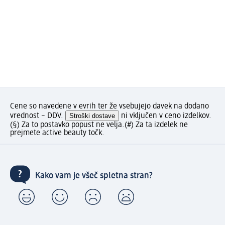
Cene so navedene v evrih ter že vsebujejo davek na dodano
vrednost – DDV.
Stroški dostave
ni vključen v ceno izdelkov.
(§) Za to postavko popust ne velja.
(#) Za ta izdelek ne
prejmete active beauty točk.
Kako vam je všeč spletna stran?