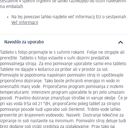
sestavine v spletni trgovini se lahko razlikujejo od tistih navedenih
na embalaži.
Na tej povezavi lahko najdete več informacij EU o sestavinah.
Več informacij
Navodilo za uporabo
Tableto s folijo prijemajte le s suhimi rokami. Folije ne strgajte ali
prerežite. Tableto s folijo vstavite v suhi dozirni predalček
pomivalnega stroja. Za eno pomivanje uporabite samo eno tableto.
Tablete ne dajajte v košarico za pribor ali v prostor za sol.
Pomivajte le popolnoma napolnjen pomivalni stroj in upoštevajte
priporočeno doziranje. Tako boste prihranili energijo in vodo in
onesnažili manj vode. Priporočamo program pomivanja z nizkimi
temperaturami. Intenzivni program uporabite le pri zelo umazani
posodi. Pravilno doziranje zmanjšuje stroške in varuje okolje. Če je
pri vas voda trša od 21 °dH, priporočamo poleg tablet za strojno
pomivanje posode tudi uporabo soli Denkmit. Trdoto vode lahko
preverite pri krajevnem vodovodu. Nasveti: Doziranje tekočine za
izpiranje in soli nastavite na minimum. Pomivalni stroj deluje tudi
brez dodane soli in/ali sredstva za izplakovanje. Prav tako pa