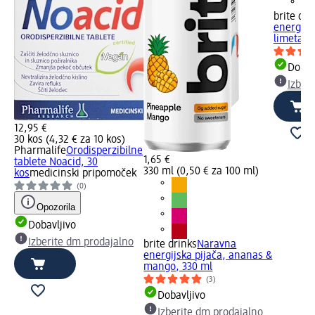
brite dri
energijs
limeta, 
Dobav
Izber
12,95 €
30 kos (4,32 € za 10 kos)
Pharmalife
Orodisperzibilne
1,65 €
tablete Noacid, 30
330 ml (0,50 € za 100 ml)
kos
medicinski pripomoček
(0)
Opozorila
Dobavljivo
Izberite dm prodajalno
brite drinks
Naravna
energijska pijača, ananas &
mango, 330 ml
(3)
Dobavljivo
Izberite dm prodajalno