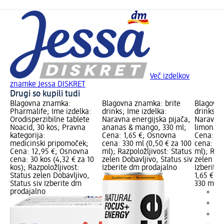
Več izdelkov
znamke Jessa DISKRET
Drugi so kupili tudi
Blagovna znamka:
Blagovna znamka: brite
Blagovna
Pharmalife; Ime izdelka:
drinks; Ime izdelka:
drinks; I
Orodisperzibilne tablete
Naravna energijska pijača,
Naravna 
Noacid, 30 kos; Pravna
ananas & mango, 330 ml;
limona &
kategorija:
Cena: 1,65 €; Osnovna
Cena: 1,
medicinski pripomoček;
cena: 330 ml (0,50 € za 100
cena: 33
Cena: 12,95 €; Osnovna
ml); Razpoložljivost: Status
ml); Razp
cena: 30 kos (4,32 € za 10
zelen Dobavljivo, Status siv
zelen Dob
kos); Razpoložljivost:
Izberite dm prodajalno
Izberite
Status zelen Dobavljivo,
1,65 €
Status siv Izberite dm
330 ml (0
prodajalno