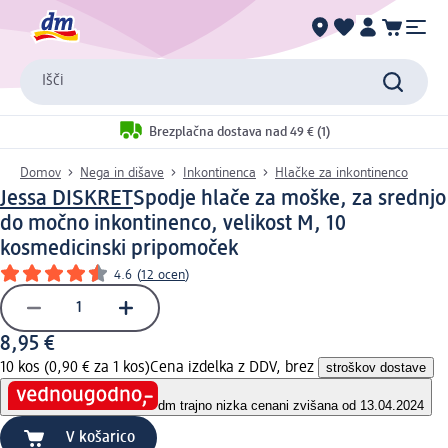
Išči
Brezplačna dostava nad 49 € (1)
Domov
Nega in dišave
Inkontinenca
Hlačke za inkontinenco
Jessa DISKRET
Spodje hlače za moške, za srednjo
do močno inkontinenco, velikost M, 10
kos
medicinski pripomoček
4.6
(
12 ocen
)
8,95 €
10 kos (0,90 € za 1 kos)
Cena izdelka z DDV, brez
stroškov dostave
dm trajno nizka cena
ni zvišana od 13.04.2024
V košarico