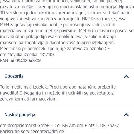
Jessa MEN hlačke za inkontinenco, velikost M, so bile posebej
razvite za moške s srednjo do močno oslabelostjo mehurja. Njihovo
3D večslojno jedro tekočino spremeni v gel, s čimer se tekočina in
vonjave zanesljivo zadržijo v notranjosti. Hlačke za moške Jessa
MEN zagotavljajo visoko udobje pri nošenju zaradi zračnih
materialov in izjemno mehke površine. Mehki in elastični pasovi se
individualno prilagodijo vsaki obliki telesa, visoke notranje
manšete pa zagotavljajo dodatno zaščito pred iztekanjem.
Medicinski pripomoček izpolnjuje zahteve za oznako CE.
dm številka izdelka: 1317103
EAN: 4009408048306
Opozorila
To je medicinski izdelek. Pred uporabo natančno preberite
navodilo! O tveganju in neželenih učinkih se posvetujte z
zdravnikom ali farmacevtom.
Naslov podjetja
dm-drogeriemarkt GmbH + Co. KG Am dm-Platz 1; DE-76227
Karlsruhe servicecenter@dm.de