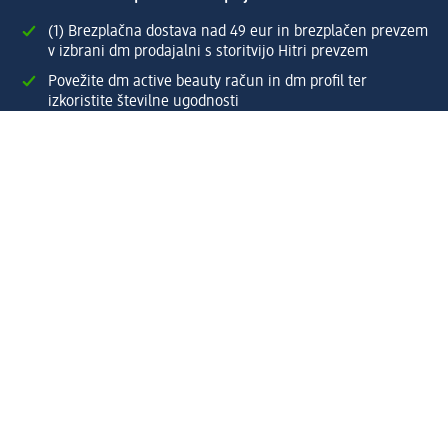
(1) Brezplačna dostava nad 49 eur in brezplačen prevzem
v izbrani dm prodajalni s storitvijo Hitri prevzem
Povežite dm active beauty račun in dm profil ter
izkoristite številne ugodnosti
Enostaven pregled preteklih naročil
Ustvarite si svoj dm profil
Pomoč
Ugodnosti in storitve
Center za pomoč uporabnikom
Dostava
Vračila in menjave
Podjetje
O nas
Družbena odgovornost
Zaposlitev
Mediji