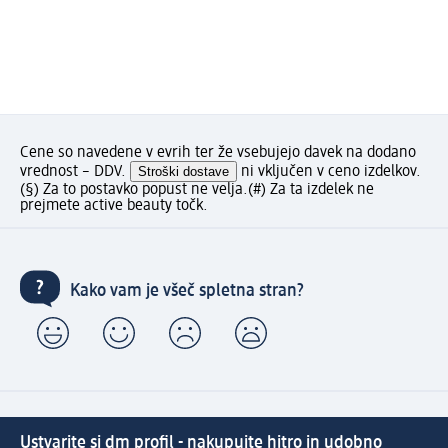
Cene so navedene v evrih ter že vsebujejo davek na dodano
vrednost – DDV.
Stroški dostave
ni vključen v ceno izdelkov.
(§) Za to postavko popust ne velja.
(#) Za ta izdelek ne
prejmete active beauty točk.
Kako vam je všeč spletna stran?
Ustvarite si dm profil - nakupujte hitro in udobno