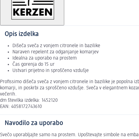
Opis izdelka
Dišeča sveča z vonjem citronele in bazilike
Naraven repelent za odganjanje komarjev
Idealna za uporabo na prostem
Čas gorenja do 15 ur
Ustvari prijetno in sproščeno vzdušje
Profissimo dišeča sveča z vonjem citronele in bazilike je popolna i
komarji, in poskrbi za sproščeno vzdušje. Sveča v elegantnem kozarc
večerih.
dm številka izdelka: 1452120
EAN: 4058172743610
Navodilo za uporabo
Svečo uporabljajte samo na prostem. Upoštevajte simbole na embala