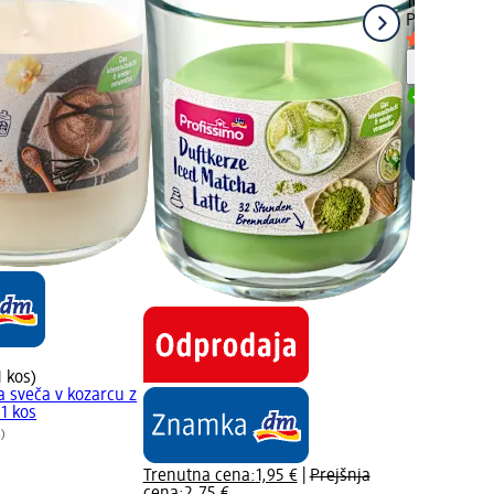
100 kos (0,0
Profissimo
Č
Opozori
Dobavlji
Izberite
1 kos)
a sveča v kozarcu z
 1 kos
2)
Trenutna cena:
1,95 €
|
Prejšnja