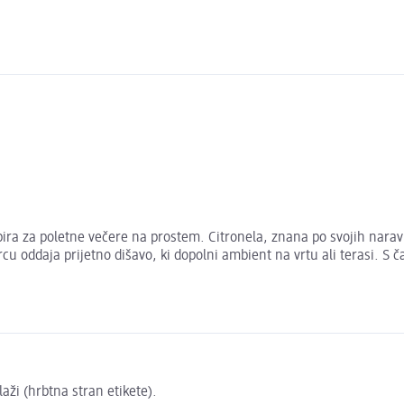
zbira za poletne večere na prostem. Citronela, znana po svojih nara
u oddaja prijetno dišavo, ki dopolni ambient na vrtu ali terasi. S 
ži (hrbtna stran etikete).