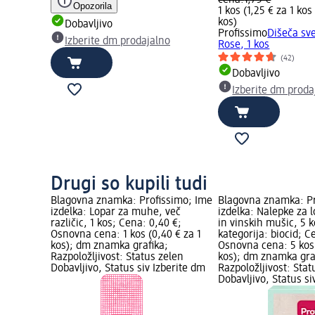
cena:
1,75 €
Opozorila
1 kos (1,25 € za 1 kos
kos
)
Dobavljivo
Profissimo
Dišeča sv
Izberite dm prodajalno
Rose, 1 kos
(42)
Dobavljivo
Izberite dm proda
Drugi so kupili tudi
Blagovna znamka: Profissimo; Ime
Blagovna znamka: Pr
izdelka: Lopar za muhe, več
izdelka: Nalepke za 
različic, 1 kos; Cena: 0,40 €;
in vinskih mušic, 5 
Osnovna cena: 1 kos (0,40 € za 1
kategorija: biocid; C
kos); dm znamka grafika;
Osnovna cena: 5 kos 
Razpoložljivost: Status zelen
kos); dm znamka gra
Dobavljivo, Status siv Izberite dm
Razpoložljivost: Stat
Dobavljivo, Status si