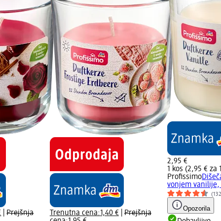
2,95 €
1 kos (2,95 € za 
Profissimo
Dišeč
vonjem vanilije,
(13
Opozorila
€
|
Prejšnja
Trenutna cena:
1,40 €
|
Prejšnja