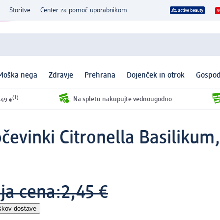
Storitve
Center za pomoč uporabnikom
Moška nega
Zdravje
Prehrana
Dojenček in otrok
Gospod
(1)
Na spletu nakupujte vednougodno
 49 €
čevinki Citronella Basilikum,
ja cena:
2,45 €
škov dostave