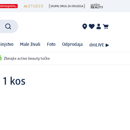
injstvo
Male živali
Foto
Odprodaja
dmLIVE ▶
Zbirajte active beauty točke
 1 kos