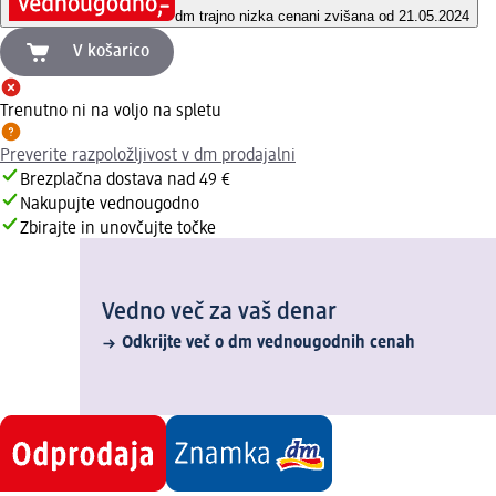
dm trajno nizka cena
ni zvišana od 21.05.2024
V košarico
Trenutno ni na voljo na spletu
Preverite razpoložljivost v dm prodajalni
Brezplačna dostava nad 49 €
Nakupujte vednougodno
Zbirajte in unovčujte točke
Vedno več za vaš denar
Odkrijte več o dm vednougodnih cenah