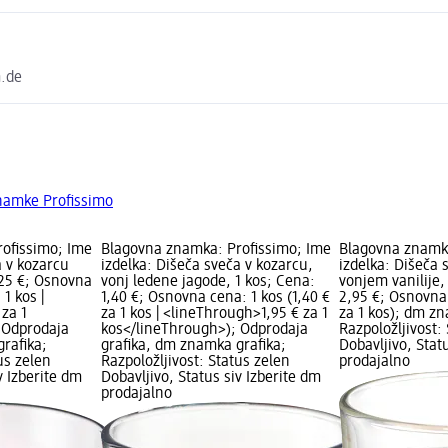
m.de
znamke Profissimo
ofissimo; Ime
Blagovna znamka: Profissimo; Ime
Blagovna znamka
a v kozarcu
izdelka: Dišeča sveča v kozarcu,
izdelka: Dišeča 
,25 €; Osnovna
vonj ledene jagode, 1 kos; Cena:
vonjem vanilije,
 1 kos |
1,40 €; Osnovna cena: 1 kos (1,40 €
2,95 €; Osnovna 
za 1
za 1 kos | <lineThrough>1,95 € za 1
za 1 kos); dm zn
 Odprodaja
kos</lineThrough>); Odprodaja
Razpoložljivost:
rafika;
grafika, dm znamka grafika;
Dobavljivo, Stat
us zelen
Razpoložljivost: Status zelen
prodajalno
v Izberite dm
Dobavljivo, Status siv Izberite dm
prodajalno