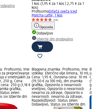
cena:
2,75 €
1 kos (1,95 € za 1 kos |
2,75 € za 1
rodajalno
kos
)
Profissimo
Dišeča sveča Iced
Matcha Latte, 1 kos
(38)
Opozorila
Dobavljivo
Izberite dm prodajalno
: Profissimo; Ime
Blagovna znamka: Profissimo; Ime
Blagovna zn
o za preprečevanje
izdelka: Eterično olje limona, 10 ml;
izdelka: Vre
nja v smetnjakih za
Cena: 1,95 €; Osnovna cena: 10 ml
Cena: 0,55 
e, 250 g; Cena:
(19,50 € za 100 ml); dm znamka
(5,50 € za 
cena: 250 g (1,18 €
grafika; Opozorilo o nevarnosti:
grafika; Raz
namka grafika;
vnetljivo, Opozorilo o nevarnosti:
zelen Dobavl
 Status zelen
nevarno za zdravje, Opozorilo o
dm prodaja
us siv Izberite dm
nevarnosti: nevarno za zdravje;
Razpoložljivost: Status zelen
Dobavljivo, Status siv Izberite dm