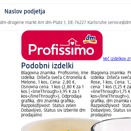
Naslov podjetja
dm-drogerie markt Am dm-Platz 1, DE-76227 Karlsruhe service@d
Več izdelkov 
Podobni izdelki
Blagovna znamka: Profissimo; Ime
Blagovna znamka: Pr
izdelka: Dišeča sveča Citronella &
izdelka: Dišeča sveč
Melone, 1 kos; Cena: 2,80 €;
Rose, 1 kos; Cena: 1
Osnovna cena: 1 kos (2,80 € za 1
cena: 1 kos (1,25 € za
kos | <lineThrough>3,95 € za 1
<lineThrough>1,75 € 
kos</lineThrough>); Odprodaja
kos</lineThrough>);
grafika, dm znamka grafika;
grafika, dm znamka g
Razpoložljivost: Status zelen
Razpoložljivost: Stat
Dobavljivo, Status siv Izberite dm
Dobavljivo, Status si
prodajalno
prodajalno