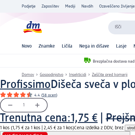
Podjetje
Zaposlitev
Mediji
Navdih
Ozaveščeno življenje
Išči
Novo
Znamke
Ličila
Nega in dišave
Lasje
Brezplačna dostava nad
Domov
Gospodinjstvo
Insekticidi
Zaščita pred komarji
Profissimo
Dišeča sveča v plo
4.4
(
58 ocen
)
Trenutna cena:
1,75 €
|
Prejšn
1 kos (1,75 € za 1 kos |
2,45 € za 1 kos
)
Cena izdelka z DDV, brez
stro