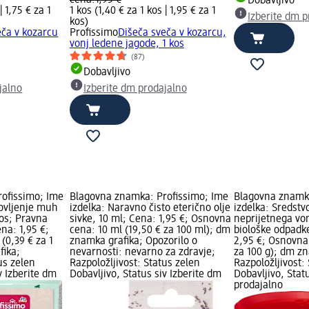
cena:
1,95 €
Dobavljivo
 |
1,75 € za 1
1 kos (1,40 € za 1 kos |
1,95 € za 1
Izberite dm p
kos
)
eča v kozarcu
Profissimo
Dišeča sveča v kozarcu,
vonj ledene jagode, 1 kos
(87)
Dobavljivo
jalno
Izberite dm prodajalno
ofissimo; Ime
Blagovna znamka: Profissimo; Ime
Blagovna znamka
lovljenje muh
izdelka: Naravno čisto eterično olje
izdelka: Sredstv
kos; Pravna
sivke, 10 ml; Cena: 1,95 €; Osnovna
neprijetnega vo
ena: 1,95 €;
cena: 10 ml (19,50 € za 100 ml); dm
biološke odpadk
(0,39 € za 1
znamka grafika; Opozorilo o
2,95 €; Osnovna 
fika;
nevarnosti: nevarno za zdravje;
za 100 g); dm z
us zelen
Razpoložljivost: Status zelen
Razpoložljivost:
v Izberite dm
Dobavljivo, Status siv Izberite dm
Dobavljivo, Stat
prodajalno