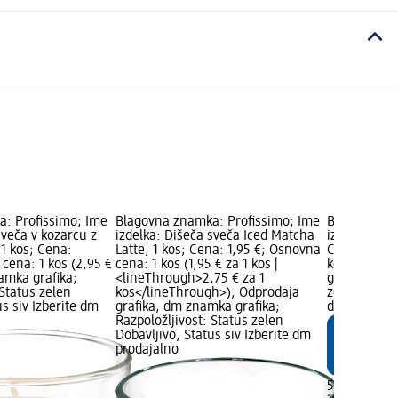
: Profissimo; Ime
Blagovna znamka: Profissimo; Ime
Blagovna zn
sveča v kozarcu z
izdelka: Dišeča sveča Iced Matcha
izdelka: Čaj
 1 kos; Cena:
Latte, 1 kos; Cena: 1,95 €; Osnovna
Cena: 5,15 
cena: 1 kos (2,95 €
cena: 1 kos (1,95 € za 1 kos |
kos (0,05 €
amka grafika;
<lineThrough>2,75 € za 1
grafika; Raz
 Status zelen
kos</lineThrough>); Odprodaja
zelen Dobavl
us siv Izberite dm
grafika, dm znamka grafika;
dm prodaja
Razpoložljivost: Status zelen
Dobavljivo, Status siv Izberite dm
prodajalno
5,15 €