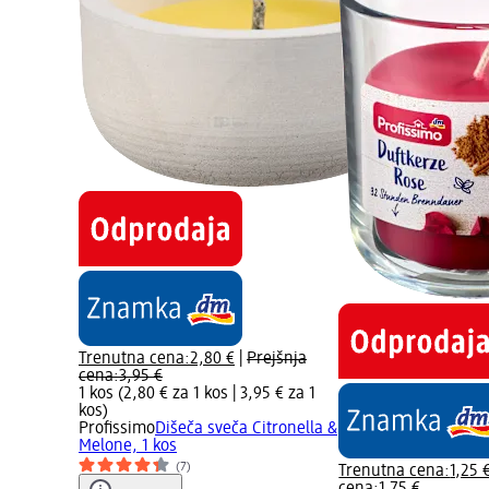
Trenutna cena:
2,80 €
|
Prejšnja
cena:
3,95 €
1 kos (2,80 € za 1 kos |
3,95 € za 1
kos
)
Profissimo
Dišeča sveča Citronella &
Melone, 1 kos
(7)
Trenutna cena:
1,25 