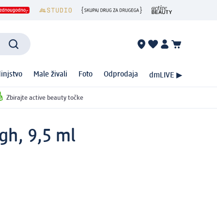
injstvo
Male živali
Foto
Odprodaja
dmLIVE ▶
Zbirajte active beauty točke
gh, 9,5 ml