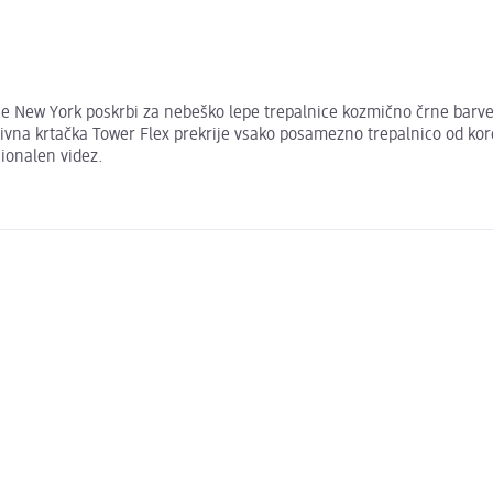
New York poskrbi za nebeško lepe trepalnice kozmično črne barve. 
vativna krtačka Tower Flex prekrije vsako posamezno trepalnico od ko
cionalen videz.