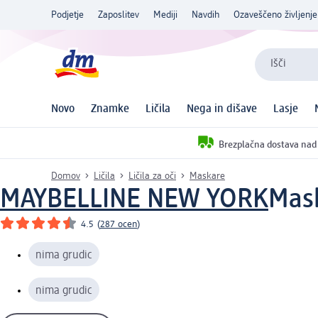
Podjetje
Zaposlitev
Mediji
Navdih
Ozaveščeno življenje
Išči
Novo
Znamke
Ličila
Nega in dišave
Lasje
Brezplačna dostava nad
Domov
Ličila
Ličila za oči
Maskare
MAYBELLINE NEW YORK
Mask
4.5
(
287 ocen
)
nima grudic
nima grudic