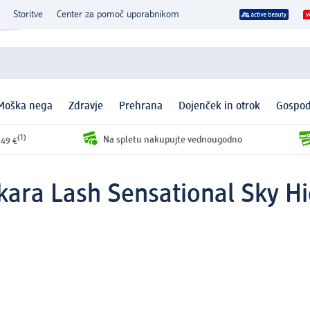
Storitve
Center za pomoč uporabnikom
Moška nega
Zdravje
Prehrana
Dojenček in otrok
Gospod
(1)
Na spletu nakupujte vednougodno
 49 €
ara Lash Sensational Sky Hi