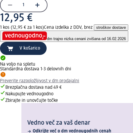
12,95 €
1 kos (12,95 € za 1 kos)
Cena izdelka z DDV, brez
stroškov dostave
dm trajno nizka cena
ni zvišana od 16.02.2026
V košarico
Na voljo na spletu
Standardna dostava 1-3 delovnih dni
Preverite razpoložljivost v dm prodajalni
Brezplačna dostava nad 49 €
Nakupujte vednougodno
Zbirajte in unovčujte točke
Vedno več za vaš denar
Odkrijte več o dm vednougodnih cenah