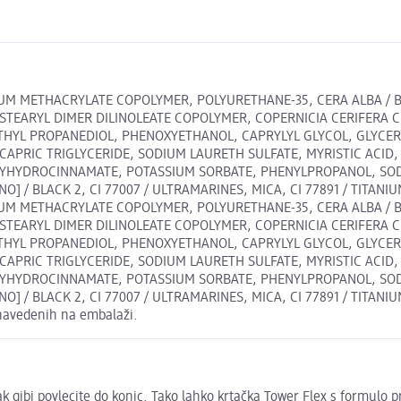
UM METHACRYLATE COPOLYMER, POLYURETHANE-35, CERA ALBA / B
STEARYL DIMER DILINOLEATE COPOLYMER, COPERNICIA CERIFERA CE
THYL PROPANEDIOL, PHENOXYETHANOL, CAPRYLYL GLYCOL, GLYCE
PRIC TRIGLYCERIDE, SODIUM LAURETH SULFATE, MYRISTIC ACID, 
XYHYDROCINNAMATE, POTASSIUM SORBATE, PHENYLPROPANOL, SOD
ANO] / BLACK 2, CI 77007 / ULTRAMARINES, MICA, CI 77891 / TITANIU
UM METHACRYLATE COPOLYMER, POLYURETHANE-35, CERA ALBA / B
STEARYL DIMER DILINOLEATE COPOLYMER, COPERNICIA CERIFERA CE
THYL PROPANEDIOL, PHENOXYETHANOL, CAPRYLYL GLYCOL, GLYCE
PRIC TRIGLYCERIDE, SODIUM LAURETH SULFATE, MYRISTIC ACID, 
XYHYDROCINNAMATE, POTASSIUM SORBATE, PHENYLPROPANOL, SOD
ANO] / BLACK 2, CI 77007 / ULTRAMARINES, MICA, CI 77891 / TITANIU
h navedenih na embalaži.
ak gibi povlecite do konic. Tako lahko krtačka Tower Flex s formulo p