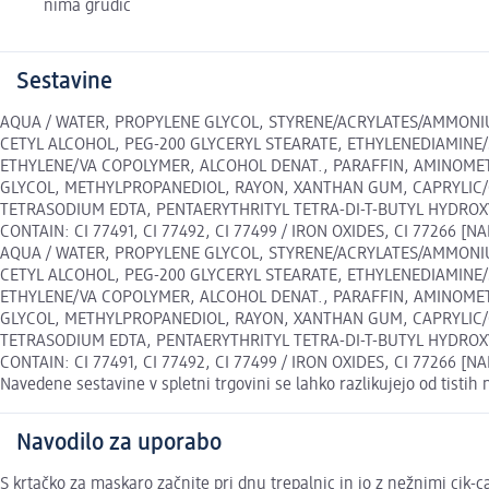
nima grudic
Sestavine
AQUA / WATER, PROPYLENE GLYCOL, STYRENE/ACRYLATES/AMMONI
CETYL ALCOHOL, PEG-200 GLYCERYL STEARATE, ETHYLENEDIAMINE/
ETHYLENE/VA COPOLYMER, ALCOHOL DENAT., PARAFFIN, AMINOME
GLYCOL, METHYLPROPANEDIOL, RAYON, XANTHAN GUM, CAPRYLIC/CA
TETRASODIUM EDTA, PENTAERYTHRITYL TETRA-DI-T-BUTYL HYDRO
CONTAIN: CI 77491, CI 77492, CI 77499 / IRON OXIDES, CI 77266 [N
AQUA / WATER, PROPYLENE GLYCOL, STYRENE/ACRYLATES/AMMONI
CETYL ALCOHOL, PEG-200 GLYCERYL STEARATE, ETHYLENEDIAMINE/
ETHYLENE/VA COPOLYMER, ALCOHOL DENAT., PARAFFIN, AMINOME
GLYCOL, METHYLPROPANEDIOL, RAYON, XANTHAN GUM, CAPRYLIC/CA
TETRASODIUM EDTA, PENTAERYTHRITYL TETRA-DI-T-BUTYL HYDRO
CONTAIN: CI 77491, CI 77492, CI 77499 / IRON OXIDES, CI 77266 [N
Navedene sestavine v spletni trgovini se lahko razlikujejo od tisti
Navodilo za uporabo
S krtačko za maskaro začnite pri dnu trepalnic in jo z nežnimi cik-c