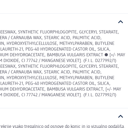
EESWAX, SYNTHETIC FLUORPHLOGOPITE, GLYCERYL STEARATE,
RA / CARNAUBA WAX, STEARIC ACID, PALMITIC ACID,
RIN, HYDROXYETHYLCELLULOSE, METHYLPARABEN, BUTYLENE
LAURETH-21, PEG-40 HYDROGENATED CASTOR OIL, SILICA,
IUM DEHYDROACETATE, BAMBUSA VULGARIS EXTRACT ● [+/- MAY
M DIOXIDE, CI 77742 / MANGANESE VIOLET]. (F.I.L. D277992/1)
EESWAX, SYNTHETIC FLUORPHLOGOPITE, GLYCERYL STEARATE,
RA / CARNAUBA WAX, STEARIC ACID, PALMITIC ACID,
RIN, HYDROXYETHYLCELLULOSE, METHYLPARABEN, BUTYLENE
LAURETH-21, PEG-40 HYDROGENATED CASTOR OIL, SILICA,
IUM DEHYDROACETATE, BAMBUSA VULGARIS EXTRACT, [+/- MAY
M DIOXIDE, CI 77742 / MANGANESE VIOLET]. (F.I.L. D277992/1)
rekrije vsako trepalnico od osnove do konic in jo vizualno podaljša.