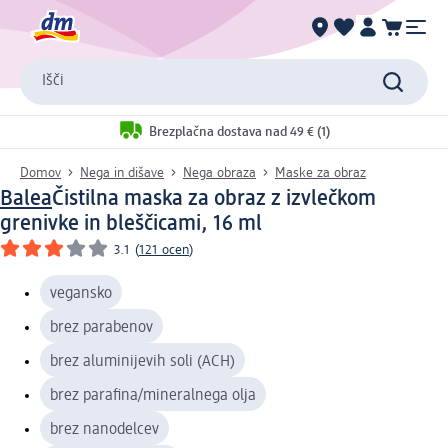
Išči
Brezplačna dostava nad 49 € (1)
Domov
Nega in dišave
Nega obraza
Maske za obraz
Balea
Čistilna maska za obraz z izvlečkom
grenivke in bleščicami, 16 ml
3.1
(
121 ocen
)
vegansko
brez parabenov
brez aluminijevih soli (ACH)
brez parafina/mineralnega olja
brez nanodelcev