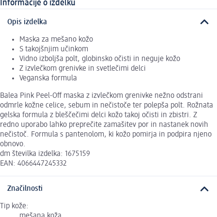
Informacije o izdelku
Opis izdelka
Maska za mešano kožo
S takojšnjim učinkom
Vidno izboljša polt, globinsko očisti in neguje kožo
Z izvlečkom grenivke in svetlečimi delci
Veganska formula
Balea Pink Peel-Off maska z izvlečkom grenivke nežno odstrani
odmrle kožne celice, sebum in nečistoče ter polepša polt. Rožnata
gelska formula z bleščečimi delci kožo takoj očisti in zbistri. Z
redno uporabo lahko preprečite zamašitev por in nastanek novih
nečistoč. Formula s pantenolom, ki kožo pomirja in podpira njeno
obnovo.
dm številka izdelka: 1675159
EAN: 4066447245332
Značilnosti
Tip kože:
mešana koža