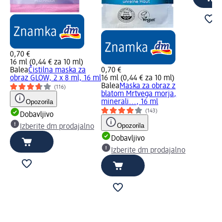
0,70 €
16 ml (0,44 € za 10 ml)
Balea
Čistilna maska za
0,70 €
obraz GLOW, 2 x 8 ml, 16 ml
16 ml (0,44 € za 10 ml)
Balea
Maska za obraz z
(116)
blatom Mrtvega morja,
Opozorila
minerali..., 16 ml
(143)
Dobavljivo
Opozorila
Izberite dm prodajalno
Dobavljivo
Izberite dm prodajalno