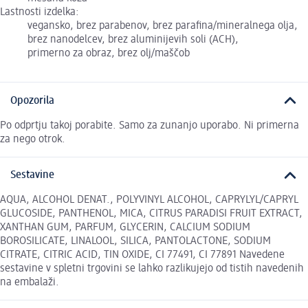
Lastnosti izdelka:
vegansko, brez parabenov, brez parafina/mineralnega olja,
brez nanodelcev, brez aluminijevih soli (ACH),
primerno za obraz, brez olj/maščob
Opozorila
Po odprtju takoj porabite. Samo za zunanjo uporabo. Ni primerna
za nego otrok.
Sestavine
AQUA, ALCOHOL DENAT., POLYVINYL ALCOHOL, CAPRYLYL/CAPRYL
GLUCOSIDE, PANTHENOL, MICA, CITRUS PARADISI FRUIT EXTRACT,
XANTHAN GUM, PARFUM, GLYCERIN, CALCIUM SODIUM
BOROSILICATE, LINALOOL, SILICA, PANTOLACTONE, SODIUM
CITRATE, CITRIC ACID, TIN OXIDE, CI 77491, CI 77891 Navedene
sestavine v spletni trgovini se lahko razlikujejo od tistih navedenih
na embalaži.