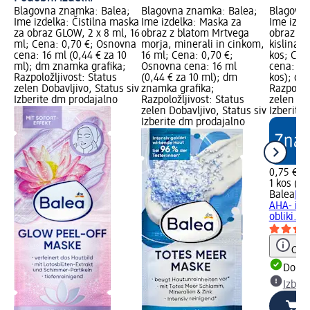
Blagovna znamka: Balea;
Blagovna znamka: Balea;
Blagovna
Ime izdelka: Čistilna maska
Ime izdelka: Maska za
Ime izde
za obraz GLOW, 2 x 8 ml, 16
obraz z blatom Mrtvega
obraz z 
ml; Cena: 0,70 €; Osnovna
morja, minerali in cinkom,
kislinami
cena: 16 ml (0,44 € za 10
16 ml; Cena: 0,70 €;
kos; Cen
ml); dm znamka grafika;
Osnovna cena: 16 ml
cena: 1 k
Razpoložljivost: Status
(0,44 € za 10 ml); dm
kos); dm
zelen Dobavljivo, Status siv
znamka grafika;
Razpoložl
Izberite dm prodajalno
Razpoložljivost: Status
zelen Dob
zelen Dobavljivo, Status siv
Izberite
Izberite dm prodajalno
0,75 €
1 kos (0,
Balea
Mas
AHA- in 
obliki...,
Opoz
Dobav
Izber