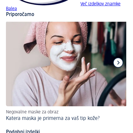
Več izdelkov znamke
Balea
Priporočamo
Negovalne maske za obraz
10
Katera maska je primerna za vaš tip kože?
Ko
Podobni izdelki