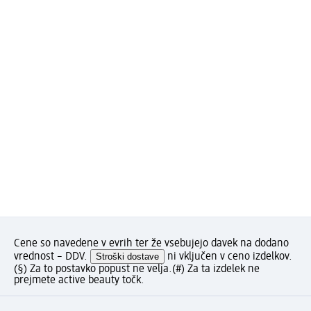
Cene so navedene v evrih ter že vsebujejo davek na dodano
vrednost – DDV.
Stroški dostave
ni vključen v ceno izdelkov.
(§) Za to postavko popust ne velja.
(#) Za ta izdelek ne
prejmete active beauty točk.