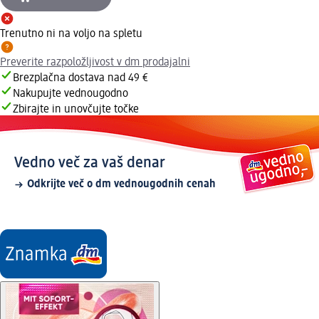
Trenutno ni na voljo na spletu
Preverite razpoložljivost v dm prodajalni
Brezplačna dostava nad 49 €
Nakupujte vednougodno
Zbirajte in unovčujte točke
Vedno več za vaš denar
Odkrijte več o dm vednougodnih cenah