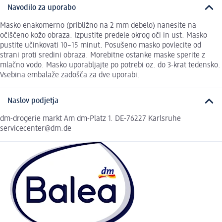
Navodilo za uporabo
Masko enakomerno (približno na 2 mm debelo) nanesite na
očiščeno kožo obraza. Izpustite predele okrog oči in ust. Masko
pustite učinkovati 10–15 minut. Posušeno masko povlecite od
strani proti sredini obraza. Morebitne ostanke maske sperite z
mlačno vodo. Masko uporabljajte po potrebi oz. do 3-krat tedensko.
Vsebina embalaže zadošča za dve uporabi.
Naslov podjetja
dm-drogerie markt Am dm-Platz 1. DE-76227 Karlsruhe
servicecenter@dm.de