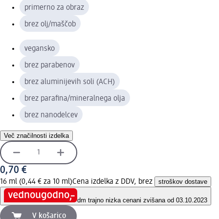
primerno za obraz
brez olj/maščob
vegansko
brez parabenov
brez aluminijevih soli (ACH)
brez parafina/mineralnega olja
brez nanodelcev
Več značilnosti izdelka
0,70 €
16 ml (0,44 € za 10 ml)
Cena izdelka z DDV, brez
stroškov dostave
dm trajno nizka cena
ni zvišana od 03.10.2023
V košarico