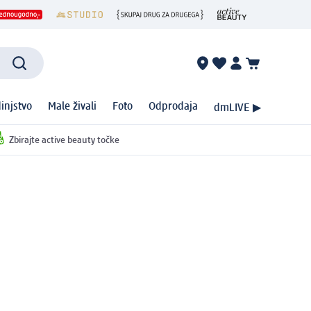
injstvo
Male živali
Foto
Odprodaja
dmLIVE ▶
Zbirajte active beauty točke