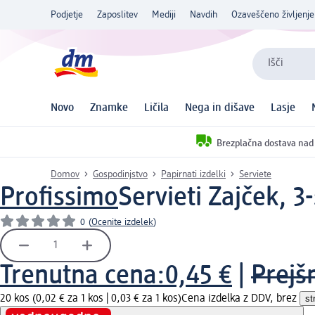
Podjetje
Zaposlitev
Mediji
Navdih
Ozaveščeno življenje
Išči
Novo
Znamke
Ličila
Nega in dišave
Lasje
Brezplačna dostava nad
Domov
Gospodinjstvo
Papirnati izdelki
Serviete
Profissimo
Servieti Zajček, 3
0
(
Ocenite izdelek
)
Trenutna cena:
0,45 €
|
Prejš
20 kos (0,02 € za 1 kos |
0,03 € za 1 kos
)
Cena izdelka z DDV, brez
st