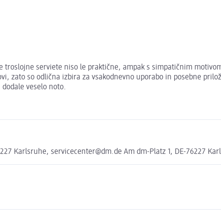
e troslojne serviete niso le praktične, ampak s simpatičnim motivom 
i, zato so odlična izbira za vsakodnevno uporabo in posebne prilož
i dodale veselo noto.
76227 Karlsruhe, servicecenter@dm.de Am dm-Platz 1, DE-76227 Ka