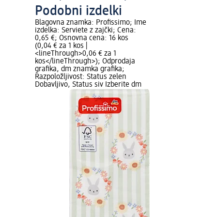
Podobni izdelki
Blagovna znamka: Profissimo; Ime
izdelka: Serviete z zajčki; Cena:
0,65 €; Osnovna cena: 16 kos
(0,04 € za 1 kos |
<lineThrough>0,06 € za 1
kos</lineThrough>); Odprodaja
grafika, dm znamka grafika;
Razpoložljivost: Status zelen
Dobavljivo, Status siv Izberite dm