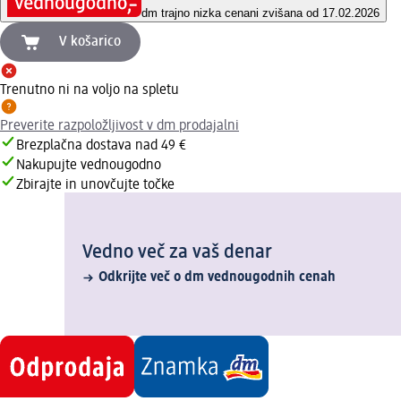
dm trajno nizka cena
ni zvišana od 17.02.2026
V košarico
Trenutno ni na voljo na spletu
Preverite razpoložljivost v dm prodajalni
Brezplačna dostava nad 49 €
Nakupujte vednougodno
Zbirajte in unovčujte točke
Vedno več za vaš denar
Odkrijte več o dm vednougodnih cenah