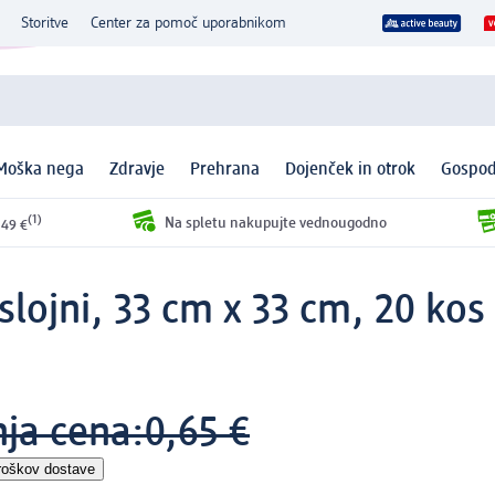
Storitve
Center za pomoč uporabnikom
Moška nega
Zdravje
Prehrana
Dojenček in otrok
Gospod
(1)
Na spletu nakupujte vednougodno
 49 €
-slojni, 33 cm x 33 cm, 20 kos
nja cena:
0,65 €
roškov dostave