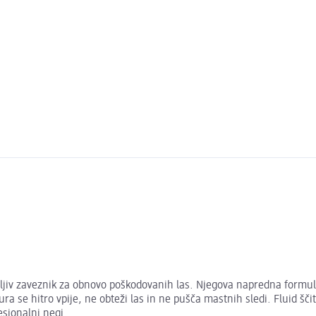
ljiv zaveznik za obnovo poškodovanih las. Njegova napredna formula
tura se hitro vpije, ne obteži las in ne pušča mastnih sledi. Fluid 
fesionalni negi.