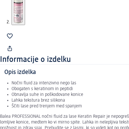
Informacije o izdelku
Opis izdelka
Nočni fluid za intenzivno nego las
Obogaten s keratinom in peptidi
Obnavlja suhe in poškodovane konice
Lahka tekstura brez silikona
Ščiti lase pred trenjem med spanjem
Balea PROFESSIONAL nočni fluid za lase Keratin Repair je nepogreš
lomljive konice, medtem ko vi mirno spite. Lahka in nelepljiva teks
prožnost in zdrav sijaj. Prebudite se z lasmi, ki so videti kot po pro