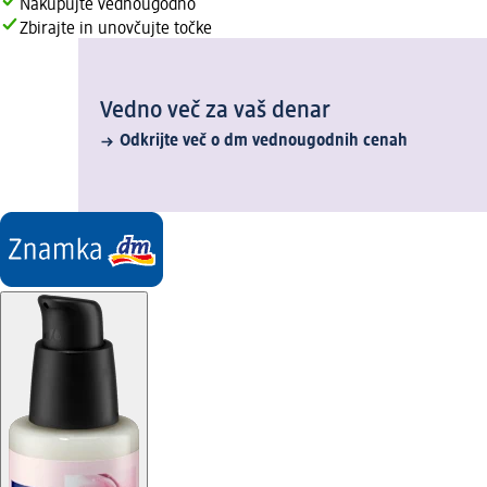
Nakupujte vednougodno
Zbirajte in unovčujte točke
Vedno več za vaš denar
Odkrijte več o dm vednougodnih cenah