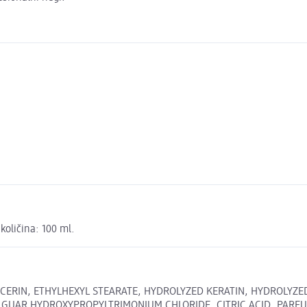
količina: 100 ml.
YCERIN, ETHYLHEXYL STEARATE, HYDROLYZED KERATIN, HYDROLYZ
GUAR HYDROXYPROPYLTRIMONIUM CHLORIDE, CITRIC ACID, PARFU