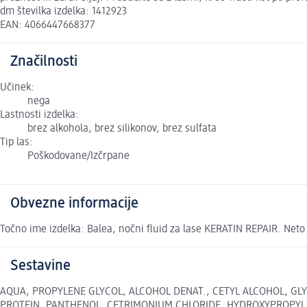
dm številka izdelka: 1412923
EAN: 4066447668377
Značilnosti
Učinek:
nega
Lastnosti izdelka:
brez alkohola, brez silikonov, brez sulfata
Tip las:
Poškodovane/Izčrpane
Obvezne informacije
Točno ime izdelka: Balea, nočni fluid za lase KERATIN REPAIR. Neto 
Sestavine
AQUA, PROPYLENE GLYCOL, ALCOHOL DENAT., CETYL ALCOHOL, GL
PROTEIN, PANTHENOL, CETRIMONIUM CHLORIDE, HYDROXYPROPYL 