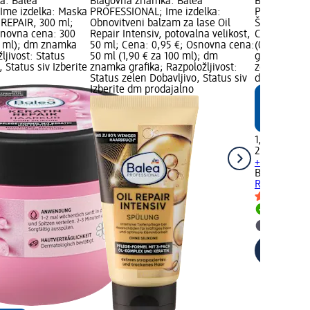
a: Balea
Blagovna znamka: Balea
Blagovna z
Ime izdelka: Maska
PROFESSIONAL; Ime izdelka:
PROFESSIONA
 REPAIR, 300 ml;
Obnovitveni balzam za lase Oil
Šampon Oil 
snovna cena: 300
Repair Intensiv, potovalna velikost,
Cena: 1,45 
00 ml); dm znamka
50 ml; Cena: 0,95 €; Osnovna cena:
(0,58 € za 
ljivost: Status
50 ml (1,90 € za 100 ml); dm
grafika; Raz
 Status siv Izberite
znamka grafika; Razpoložljivost:
zelen Dobavl
Status zelen Dobavljivo, Status siv
dm prodaja
Izberite dm prodajalno
1,45 €
250 ml (0,58
+ 1 dodatna 
Balea PROF
Repair Inten
Dobavlji
Izberite