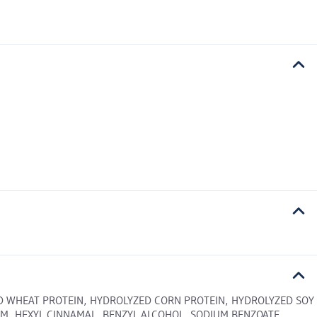
ED WHEAT PROTEIN, HYDROLYZED CORN PROTEIN, HYDROLYZED SOY
M, HEXYL CINNAMAL, BENZYL ALCOHOL, SODIUM BENZOATE,