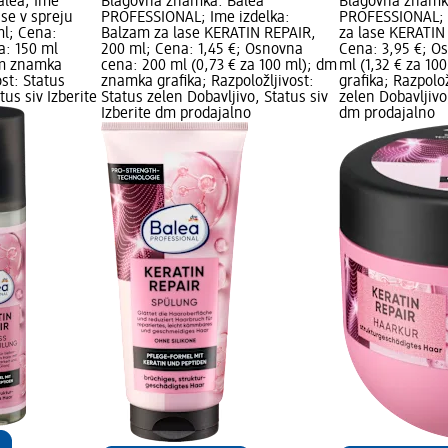
alea; Ime
Blagovna znamka: Balea
Blagovna znamk
ase v spreju
PROFESSIONAL; Ime izdelka:
PROFESSIONAL; 
ml; Cena:
Balzam za lase KERATIN REPAIR,
za lase KERATIN
a: 150 ml
200 ml; Cena: 1,45 €; Osnovna
Cena: 3,95 €; O
 dm znamka
cena: 200 ml (0,73 € za 100 ml); dm
ml (1,32 € za 1
ost: Status
znamka grafika; Razpoložljivost:
grafika; Razpolož
tus siv Izberite
Status zelen Dobavljivo, Status siv
zelen Dobavljivo,
Izberite dm prodajalno
dm prodajalno