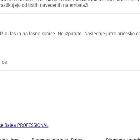
zlikujejo od tistih navedenih na embalaži.
ini las in na lasne konice. Ne izpirajte. Naslednje jutro pričesko ob
m.de
mke Balea PROFESSIONAL