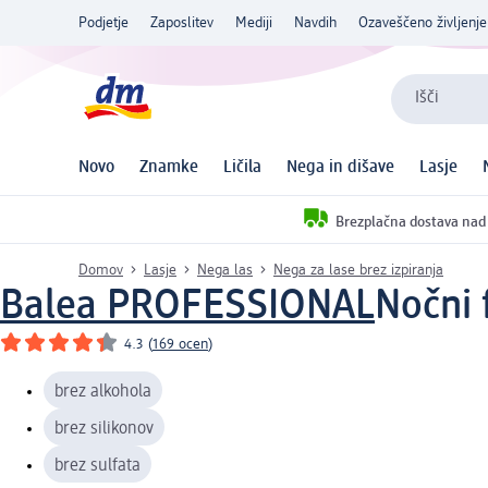
Podjetje
Zaposlitev
Mediji
Navdih
Ozaveščeno življenje
Išči
Novo
Znamke
Ličila
Nega in dišave
Lasje
Brezplačna dostava nad
Domov
Lasje
Nega las
Nega za lase brez izpiranja
Balea PROFESSIONAL
Nočni 
4.3
(
169 ocen
)
brez alkohola
brez silikonov
brez sulfata