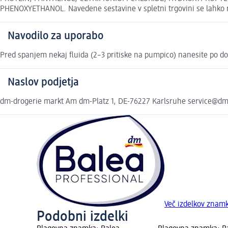
PHENOXYETHANOL. Navedene sestavine v spletni trgovini se lahko ra
Navodilo za uporabo
Pred spanjem nekaj fluida (2–3 pritiske na pumpico) nanesite po dolž
Naslov podjetja
dm-drogerie markt Am dm-Platz 1, DE-76227 Karlsruhe service@d
Več izdelkov zna
Podobni izdelki