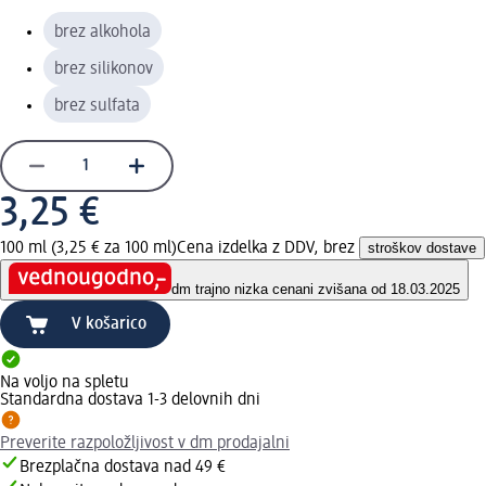
brez alkohola
brez silikonov
brez sulfata
3,25 €
100 ml (3,25 € za 100 ml)
Cena izdelka z DDV, brez
stroškov dostave
dm trajno nizka cena
ni zvišana od 18.03.2025
V košarico
Na voljo na spletu
Standardna dostava 1-3 delovnih dni
Preverite razpoložljivost v dm prodajalni
Brezplačna dostava nad 49 €