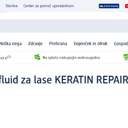
Storitve
Center za pomoč uporabnikom
Moška nega
Zdravje
Prehrana
Dojenček in otrok
Gospod
(1)
Na spletu nakupujte vednougodno
 49 €
fluid za lase KERATIN REPAIR