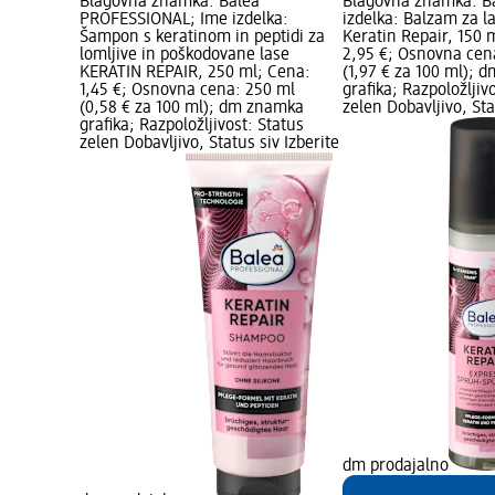
Blagovna znamka: Balea
Blagovna znamka: B
PROFESSIONAL; Ime izdelka:
izdelka: Balzam za l
Šampon s keratinom in peptidi za
Keratin Repair, 150 
lomljive in poškodovane lase
2,95 €; Osnovna cen
KERATIN REPAIR, 250 ml; Cena:
(1,97 € za 100 ml);
1,45 €; Osnovna cena: 250 ml
grafika; Razpoložljiv
(0,58 € za 100 ml); dm znamka
zelen Dobavljivo, Sta
grafika; Razpoložljivost: Status
zelen Dobavljivo, Status siv Izberite
dm prodajalno