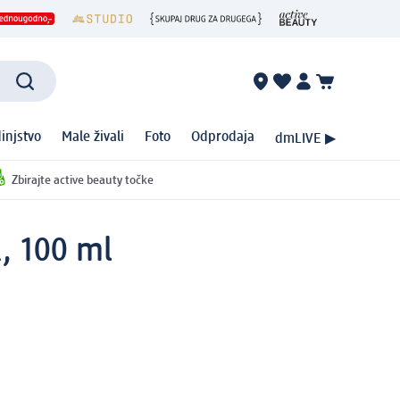
injstvo
Male živali
Foto
Odprodaja
dmLIVE ▶
Zbirajte active beauty točke
, 100 ml