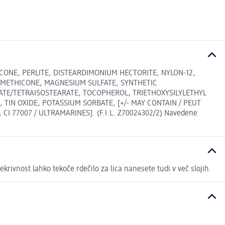
ICONE, PERLITE, DISTEARDIMONIUM HECTORITE, NYLON-12,
DIMETHICONE, MAGNESIUM SULFATE, SYNTHETIC
ATE/TETRAISOSTEARATE, TOCOPHEROL, TRIETHOXYSILYLETHYL
 TIN OXIDE, POTASSIUM SORBATE, [+/- MAY CONTAIN / PEUT
7, CI 77007 / ULTRAMARINES]. (F.I.L. Z70024302/2) Navedene
ekrivnost lahko tekoče rdečilo za lica nanesete tudi v več slojih.