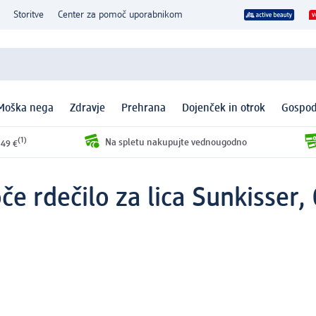
Storitve
Center za pomoč uporabnikom
Moška nega
Zdravje
Prehrana
Dojenček in otrok
Gospod
(1)
Na spletu nakupujte vednougodno
 49 €
če rdečilo za lica Sunkisser