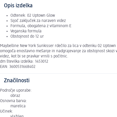
Opis izdelka
Odtenek: 02 Uptown Glow
Sijoč zaključek za naraven videz
Formula, obogatena z vitaminom E
Veganska formula
Obstojnost do 12 ur
Maybelline New York Sunkisser rdečilo za lica v odtenku 02 Uptown 
omogoča enostavno mešanje in nadgrajevanje za obstojnost skozi ves 
videz, kot bi se pravkar vrnili s počitnic.
dm številka izdelka: 1453012
EAN: 3600531668402
Značilnosti
Področje uporabe:
obraz
Osnovna barva:
marelica
Učinek:
vlažilen