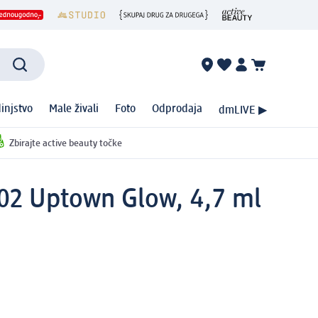
injstvo
Male živali
Foto
Odprodaja
dmLIVE ▶
Zbirajte active beauty točke
, 02 Uptown Glow, 4,7 ml