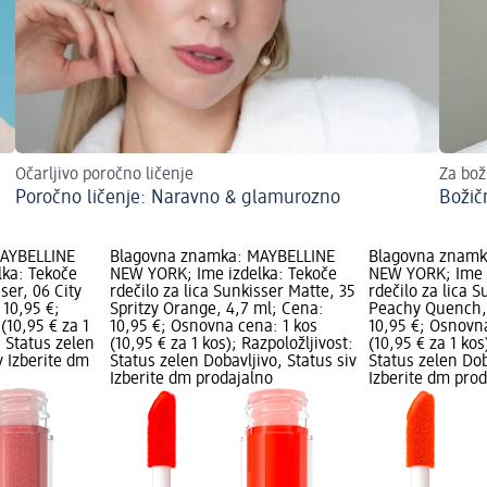
Očarljivo poročno ličenje
Za boži
Poročno ličenje: Naravno & glamurozno
Božič
MAYBELLINE
Blagovna znamka: MAYBELLINE
Blagovna znamk
ka: Tekoče
NEW YORK; Ime izdelka: Tekoče
NEW YORK; Ime i
sser, 06 City
rdečilo za lica Sunkisser Matte, 35
rdečilo za lica 
 10,95 €;
Spritzy Orange, 4,7 ml; Cena:
Peachy Quench, 
(10,95 € za 1
10,95 €; Osnovna cena: 1 kos
10,95 €; Osnovn
: Status zelen
(10,95 € za 1 kos); Razpoložljivost:
(10,95 € za 1 kos
v Izberite dm
Status zelen Dobavljivo, Status siv
Status zelen Dob
Izberite dm prodajalno
Izberite dm pro