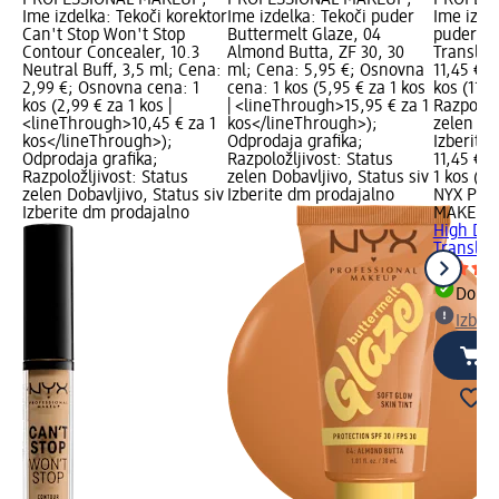
PROFESSIONAL MAKEUP;
PROFESSIONAL MAKEUP;
PROFESS
Ime izdelka: Tekoči korektor
Ime izdelka: Tekoči puder
Ime izde
Can't Stop Won't Stop
Buttermelt Glaze, 04
puder Hi
Contour Concealer, 10.3
Almond Butta, ZF 30, 30
Transluc
Neutral Buff, 3,5 ml; Cena:
ml; Cena: 5,95 €; Osnovna
11,45 €;
2,99 €; Osnovna cena: 1
cena: 1 kos (5,95 € za 1 kos
kos (11,4
kos (2,99 € za 1 kos |
| <lineThrough>15,95 € za 1
Razpoložl
<lineThrough>10,45 € za 1
kos</lineThrough>);
zelen Dob
kos</lineThrough>);
Odprodaja grafika;
Izberite
Odprodaja grafika;
Razpoložljivost: Status
11,45 €
Razpoložljivost: Status
zelen Dobavljivo, Status siv
1 kos (11
zelen Dobavljivo, Status siv
Izberite dm prodajalno
NYX PRO
Izberite dm prodajalno
MAKEUP
High Defi
Transluc
Dobav
Izber