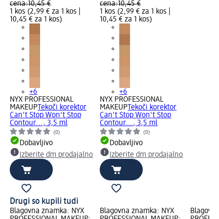
cena:
10,45 €
cena:
10,45 €
1 kos (2,99 € za 1 kos |
1 kos (2,99 € za 1 kos |
10,45 € za 1 kos
)
10,45 € za 1 kos
)
+6
+6
NYX PROFESSIONAL
NYX PROFESSIONAL
MAKEUP
Tekoči korektor
MAKEUP
Tekoči korektor
Can't Stop Won't Stop
Can't Stop Won't Stop
Contour..., 3,5 ml
Contour..., 3,5 ml
(0)
(0)
Dobavljivo
Dobavljivo
Izberite dm prodajalno
Izberite dm prodajalno
Drugi so kupili tudi
Blagovna znamka: NYX
Blagovna znamka: NYX
Blagovn