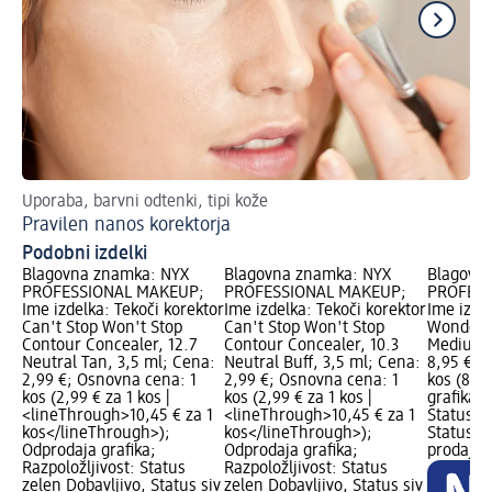
Uporaba, barvni odtenki, tipi kože
Sv
Pravilen nanos korektorja
Ta
Podobni izdelki
Blagovna znamka: NYX
Blagovna znamka: NYX
Blagovn
PROFESSIONAL MAKEUP;
PROFESSIONAL MAKEUP;
PROFESS
Ime izdelka: Tekoči korektor
Ime izdelka: Tekoči korektor
Ime izdel
Can't Stop Won't Stop
Can't Stop Won't Stop
Wonder 
Contour Concealer, 12.7
Contour Concealer, 10.3
Medium O
Neutral Tan, 3,5 ml; Cena:
Neutral Buff, 3,5 ml; Cena:
8,95 €; 
2,99 €; Osnovna cena: 1
2,99 €; Osnovna cena: 1
kos (8,95
kos (2,99 € za 1 kos |
kos (2,99 € za 1 kos |
grafika; 
<lineThrough>10,45 € za 1
<lineThrough>10,45 € za 1
Status z
kos</lineThrough>);
kos</lineThrough>);
Status si
Odprodaja grafika;
Odprodaja grafika;
prodajal
Razpoložljivost: Status
Razpoložljivost: Status
zelen Dobavljivo, Status siv
zelen Dobavljivo, Status siv