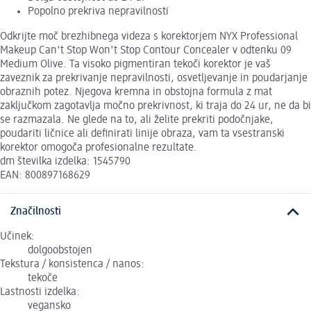
Popolno prekriva nepravilnosti
Odkrijte moč brezhibnega videza s korektorjem NYX Professional
Makeup Can't Stop Won't Stop Contour Concealer v odtenku 09
Medium Olive. Ta visoko pigmentiran tekoči korektor je vaš
zaveznik za prekrivanje nepravilnosti, osvetljevanje in poudarjanje
obraznih potez. Njegova kremna in obstojna formula z mat
zaključkom zagotavlja močno prekrivnost, ki traja do 24 ur, ne da bi
se razmazala. Ne glede na to, ali želite prekriti podočnjake,
poudariti ličnice ali definirati linije obraza, vam ta vsestranski
korektor omogoča profesionalne rezultate.
dm številka izdelka: 1545790
EAN: 800897168629
Značilnosti
Učinek:
dolgoobstojen
Tekstura / konsistenca / nanos:
tekoče
Lastnosti izdelka:
vegansko