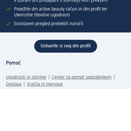
v izbrani dm prodajalni s storitvijo Hitri prevzem
Povežite dm active beauty račun in dm profil ter
izkoristite številne ugodnosti
Enostaven pregled preteklih naročil
Ustvarite si svoj dm profil
Pomoč
Ugodnosti in storitve
Center za pomoč uporabnikom
Dostava
Vračila in menjave
Podjetje
O nas
Družbena odgovornost
Zaposlitev
Mediji
dm svet