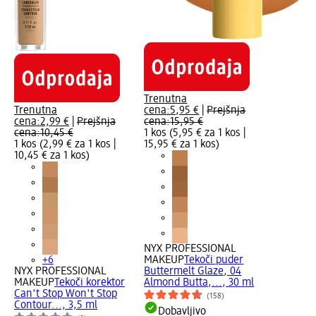
Trenutna
Trenutna
cena:
5,95 €
|
Prejšnja
cena:
2,99 €
|
Prejšnja
cena:
15,95 €
cena:
10,45 €
1 kos (5,95 € za 1 kos |
1 kos (2,99 € za 1 kos |
15,95 € za 1 kos
)
10,45 € za 1 kos
)
NYX PROFESSIONAL
+6
MAKEUP
Tekoči puder
NYX PROFESSIONAL
Buttermelt Glaze, 04
MAKEUP
Tekoči korektor
Almond Butta,..., 30 ml
Can't Stop Won't Stop
(158)
Contour..., 3,5 ml
Dobavljivo