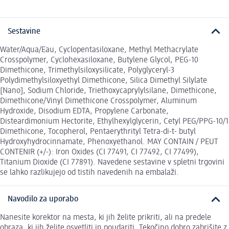
Sestavine
Water/Aqua/Eau, Cyclopentasiloxane, Methyl Methacrylate
Crosspolymer, Cyclohexasiloxane, Butylene Glycol, PEG-10
Dimethicone, Trimethylsiloxysilicate, Polyglyceryl-3
Polydimethylsiloxyethyl Dimethicone, Silica Dimethyl Silylate
[Nano], Sodium Chloride, Triethoxycaprylylsilane, Dimethicone,
Dimethicone/Vinyl Dimethicone Crosspolymer, Aluminum
Hydroxide, Disodium EDTA, Propylene Carbonate,
Disteardimonium Hectorite, Ethylhexylglycerin, Cetyl PEG/PPG-10/1
Dimethicone, Tocopherol, Pentaerythrityl Tetra-di-t- butyl
Hydroxyhydrocinnamate, Phenoxyethanol. MAY CONTAIN / PEUT
CONTENIR (+/-): Iron Oxides (CI 77491, CI 77492, CI 77499),
Titanium Dioxide (CI 77891). Navedene sestavine v spletni trgovini
se lahko razlikujejo od tistih navedenih na embalaži.
Navodilo za uporabo
Nanesite korektor na mesta, ki jih želite prikriti, ali na predele
obraza, ki jih želite osvetliti in poudariti. Tekočino dobro zabrišite z