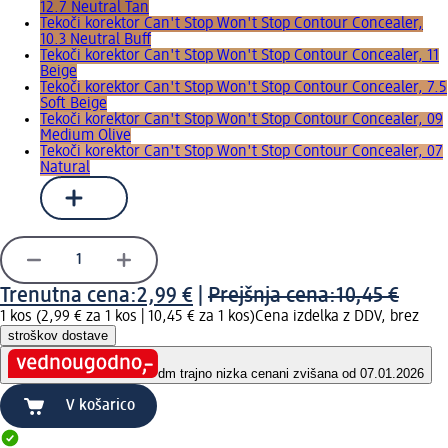
12.7 Neutral Tan
Tekoči korektor Can't Stop Won't Stop Contour Concealer,
10.3 Neutral Buff
Tekoči korektor Can't Stop Won't Stop Contour Concealer, 11
Beige
Tekoči korektor Can't Stop Won't Stop Contour Concealer, 7.5
Soft Beige
Tekoči korektor Can't Stop Won't Stop Contour Concealer, 09
Medium Olive
Tekoči korektor Can't Stop Won't Stop Contour Concealer, 07
Natural
Trenutna cena:
2,99 €
|
Prejšnja cena:
10,45 €
1 kos (2,99 € za 1 kos |
10,45 € za 1 kos
)
Cena izdelka z DDV, brez
stroškov dostave
dm trajno nizka cena
ni zvišana od 07.01.2026
V košarico