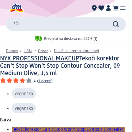
Išči
Brezplačna dostava nad 49 € (1)
Domov
Ličila
Obraz
Tekoči in kremni korektorji
NYX PROFESSIONAL MAKEUP
Tekoči korektor
Can't Stop Won't Stop Contour Concealer, 09
Medium Olive, 3,5 ml
4
(
3 ocene
)
vegansko
vegansko
Barva
Tekoči korektor Can't Stop Won't Stop Contour Concealer,