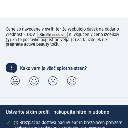
Cene so navedene v evrih ter že vsebujejo davek na dodano
vrednost – DDV.
Stroški dostave
ni vključen v ceno izdelkov.
(§) Za to postavko popust ne velja.
(#) Za ta izdelek ne
prejmete active beauty točk.
Kako vam je všeč spletna stran?
Ustvarite si dm profil - nakupujte hitro in udobno
(1) Brezplačna dostava nad 49 eur in brezplačen prevzem