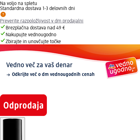
Na voljo na spletu
Standardna dostava 1-3 delovnih dni
Preverite razpoložljivost v dm prodajalni
Brezplačna dostava nad 49 €
Nakupujte vednougodno
Zbirajte in unovčujte točke
Vedno več za vaš denar
Odkrijte več o dm vednougodnih cenah