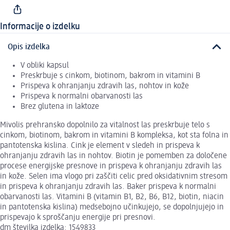
Informacije o izdelku
Opis izdelka
V obliki kapsul
Preskrbuje s cinkom, biotinom, bakrom in vitamini B
Prispeva k ohranjanju zdravih las, nohtov in kože
Prispeva k normalni obarvanosti las
Brez glutena in laktoze
Mivolis prehransko dopolnilo za vitalnost las preskrbuje telo s
cinkom, biotinom, bakrom in vitamini B kompleksa, kot sta folna in
pantotenska kislina. Cink je element v sledeh in prispeva k
ohranjanju zdravih las in nohtov. Biotin je pomemben za določene
procese energijske presnove in prispeva k ohranjanju zdravih las
in kože. Selen ima vlogo pri zaščiti celic pred oksidativnim stresom
in prispeva k ohranjanju zdravih las. Baker prispeva k normalni
obarvanosti las. Vitamini B (vitamin B1, B2, B6, B12, biotin, niacin
in pantotenska kislina) medsebojno učinkujejo, se dopolnjujejo in
prispevajo k sproščanju energije pri presnovi.
dm številka izdelka: 1549833