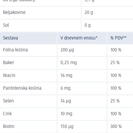
od tega sladkorji
3,9 g
Beljakovine
20 g
Sol
0 g
Sestava
V dnevnem vnosu*
% PDV**
Folna kislina
200 µg
100 %
Baker
0,25 mg
25 %
Niacin
16 mg
100 %
Pantotenska kislina
6 mg
100 %
Selen
14 µg
25 %
Cink
10 mg
100 %
Biotin
150 µg
300 %