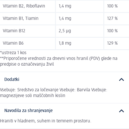
Vitamin B2, Riboflavin
1,4 mg
100 %
Vitamin B1, Tiamin
1,4 mg
127 %
Vitamin B12
2,5 µg
100 %
Vitamin B6
1,8 mg
129 %
*ustreza 1 kos
**Priporočene vrednosti za dnevni vnos hranil (PDV) glede na
predpise o označevanju živil
Dodatki
Vsebuje: Sredstvo za ločevanje Vsebuje: Barvila Vsebuje:
magnezijeve soli maščobnih kislin
Navodila za shranjevanje
Hraniti v hladnem, suhem in temnem prostoru.