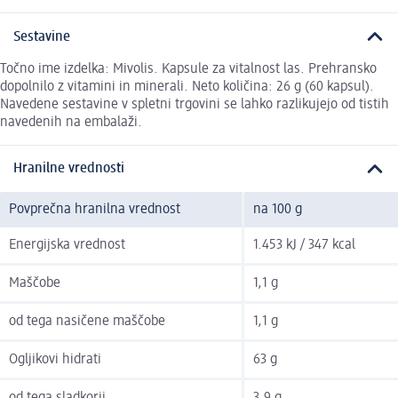
Sestavine
Točno ime izdelka: Mivolis. Kapsule za vitalnost las. Prehransko
dopolnilo z vitamini in minerali. Neto količina: 26 g (60 kapsul).
Navedene sestavine v spletni trgovini se lahko razlikujejo od tistih
navedenih na embalaži.
Hranilne vrednosti
Povprečna hranilna vrednost
na 100 g
Energijska vrednost
1.453 kJ / 347 kcal
Maščobe
1,1 g
od tega nasičene maščobe
1,1 g
Ogljikovi hidrati
63 g