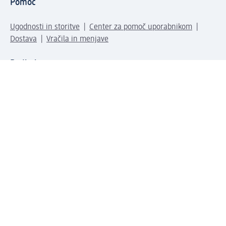
Pomoč
Ugodnosti in storitve
Center za pomoč uporabnikom
Dostava
Vračila in menjave
Podjetje
O nas
Družbena odgovornost
Zaposlitev
Mediji
dm svet
Vrste plačila