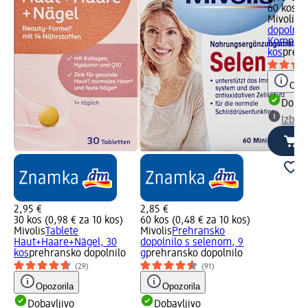
60 kos (0
Mivolis
P
dopolnil
Komplex
kos
prehr
Opoz
Dobav
Izber
2,95 €
2,85 €
30 kos (0,98 € za 10 kos)
60 kos (0,48 € za 10 kos)
Mivolis
Tablete
Mivolis
Prehransko
Haut+Haare+Nägel, 30
dopolnilo s selenom, 9
kos
prehransko dopolnilo
g
prehransko dopolnilo
(29)
(91)
Opozorila
Opozorila
Dobavljivo
Dobavljivo