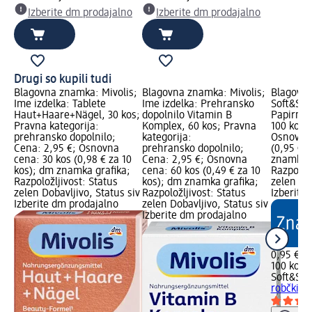
Izberite dm prodajalno
Izberite dm prodajalno
Drugi so kupili tudi
Blagovna znamka: Mivolis;
Blagovna znamka: Mivolis;
Blagovn
Ime izdelka: Tablete
Ime izdelka: Prehransko
Soft&Sic
Haut+Haare+Nägel, 30 kos;
dopolnilo Vitamin B
Papirnati
Pravna kategorija:
Komplex, 60 kos; Pravna
100 kos;
prehransko dopolnilo;
kategorija:
Osnovna 
Cena: 2,95 €; Osnovna
prehransko dopolnilo;
(0,95 € 
cena: 30 kos (0,98 € za 10
Cena: 2,95 €; Osnovna
znamka g
kos); dm znamka grafika;
cena: 60 kos (0,49 € za 10
Razpoložl
Razpoložljivost: Status
kos); dm znamka grafika;
zelen Dob
zelen Dobavljivo, Status siv
Razpoložljivost: Status
Izberite
Izberite dm prodajalno
zelen Dobavljivo, Status siv
Izberite dm prodajalno
0,95 €
100 kos (
Soft&Sic
robčki, 3