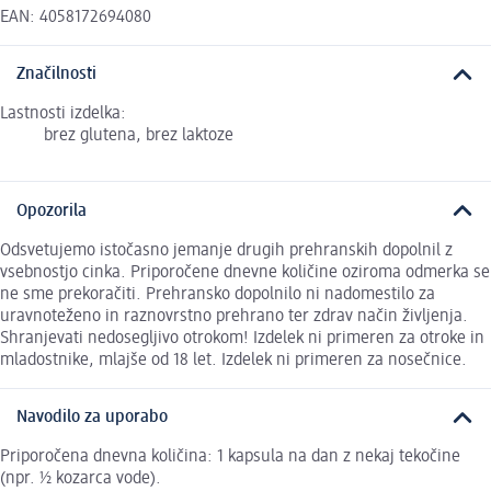
EAN: 4058172694080
Značilnosti
Lastnosti izdelka:
brez glutena, brez laktoze
Opozorila
Odsvetujemo istočasno jemanje drugih prehranskih dopolnil z
vsebnostjo cinka. Priporočene dnevne količine oziroma odmerka se
ne sme prekoračiti. Prehransko dopolnilo ni nadomestilo za
uravnoteženo in raznovrstno prehrano ter zdrav način življenja.
Shranjevati nedosegljivo otrokom! Izdelek ni primeren za otroke in
mladostnike, mlajše od 18 let. Izdelek ni primeren za nosečnice.
Navodilo za uporabo
Priporočena dnevna količina: 1 kapsula na dan z nekaj tekočine
(npr. ½ kozarca vode).