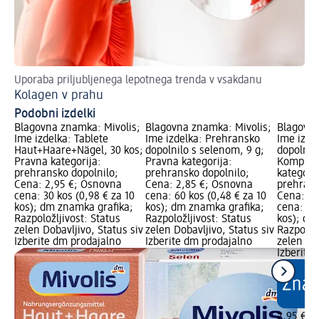
Uporaba priljubljenega lepotnega trenda v vsakdanu
Kolagen v prahu
Podobni izdelki
Blagovna znamka: Mivolis;
Blagovna znamka: Mivolis;
Blagovna
Ime izdelka: Tablete
Ime izdelka: Prehransko
Ime izde
Haut+Haare+Nägel, 30 kos;
dopolnilo s selenom, 9 g;
dopolnil
Pravna kategorija:
Pravna kategorija:
Komplex,
prehransko dopolnilo;
prehransko dopolnilo;
kategorij
Cena: 2,95 €; Osnovna
Cena: 2,85 €; Osnovna
prehrans
cena: 30 kos (0,98 € za 10
cena: 60 kos (0,48 € za 10
Cena: 2,
kos); dm znamka grafika;
kos); dm znamka grafika;
cena: 60 
Razpoložljivost: Status
Razpoložljivost: Status
kos); dm
zelen Dobavljivo, Status siv
zelen Dobavljivo, Status siv
Razpoložl
Izberite dm prodajalno
Izberite dm prodajalno
zelen Dob
Izberite
2,95 €