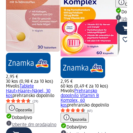
Opoz
Dobav
Izber
2,95 €
30 kos (0,98 € za 10 kos)
2,95 €
Mivolis
Tablete
60 kos (0,49 € za 10 kos)
Haut+Haare+Nägel, 30
Mivolis
Prehransko
kos
prehransko dopolnilo
dopolnilo Vitamin B
Komplex, 60
(29)
kos
prehransko dopolnilo
Opozorila
(61)
Dobavljivo
Opozorila
Izberite dm prodajalno
Dobavljivo