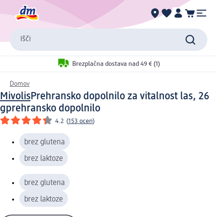
Išči
Brezplačna dostava nad 49 € (1)
Domov
Mivolis
Prehransko dopolnilo za vitalnost las, 26
g
prehransko dopolnilo
4.2
(
153 ocen
)
brez glutena
brez laktoze
brez glutena
brez laktoze