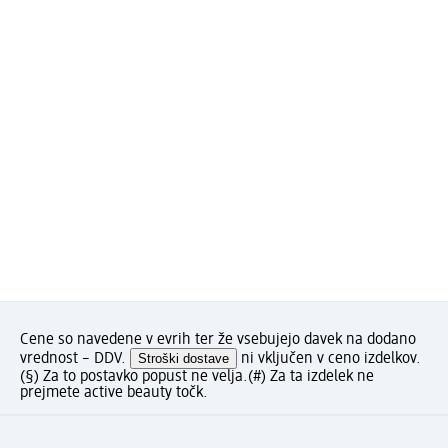
Cene so navedene v evrih ter že vsebujejo davek na dodano
vrednost – DDV.
Stroški dostave
ni vključen v ceno izdelkov.
(§) Za to postavko popust ne velja.
(#) Za ta izdelek ne
prejmete active beauty točk.