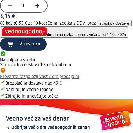
3,15 €
60 kos (0,53 € za 10 kos)
Cena izdelka z DDV, brez
stroškov dostave
dm trajno nizka cena
ni zvišana od 17.06.2025
V košarico
Na voljo na spletu
Standardna dostava 1-3 delovnih dni
Preverite razpoložljivost v dm prodajalni
Brezplačna dostava nad 49 €
Nakupujte vednougodno
Zbirajte in unovčujte točke
Vedno več za vaš denar
Odkrijte več o dm vednougodnih cenah