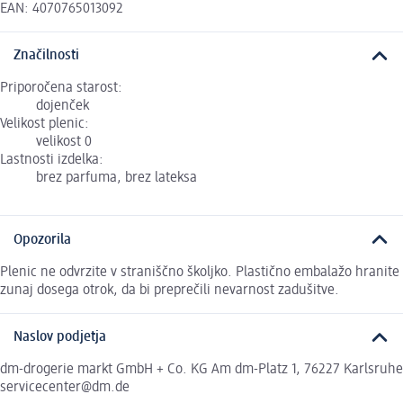
EAN: 4070765013092
Značilnosti
Priporočena starost:
dojenček
Velikost plenic:
velikost 0
Lastnosti izdelka:
brez parfuma, brez lateksa
Opozorila
Plenic ne odvrzite v straniščno školjko. Plastično embalažo hranite
zunaj dosega otrok, da bi preprečili nevarnost zadušitve.
Naslov podjetja
dm-drogerie markt GmbH + Co. KG Am dm-Platz 1, 76227 Karlsruhe
servicecenter@dm.de