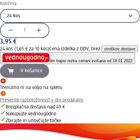
Količina
3,95 €
24 kos (1,65 € za 10 kos)
Cena izdelka z DDV, brez
stroškov dostave
dm trajno nizka cena
ni zvišana od 18.01.2022
V košarico
Trenutno ni na voljo na spletu
Preverite razpoložljivost v dm prodajalni
Brezplačna dostava nad 49 €
Nakupujte vednougodno
Zbirajte in unovčujte točke