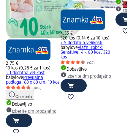
Dobav
Izber
4,55 €
320 kos (0,14 € za 10 kos)
+ 5 dodatnih velikosti
babylove
Vlažni robčki
Sensitive, 4 × 80 kos, 320
kos
(422)
2,75 €
10 kos (0,28 € za 1 kos)
Dobavljivo
+ 1 dodatna velikost
Izberite dm prodajalno
babylove
Previjalna
podloga, 60 x 60 cm, 10 kos
(1062)
Opozorila
Dobavljivo
Izberite dm prodajalno