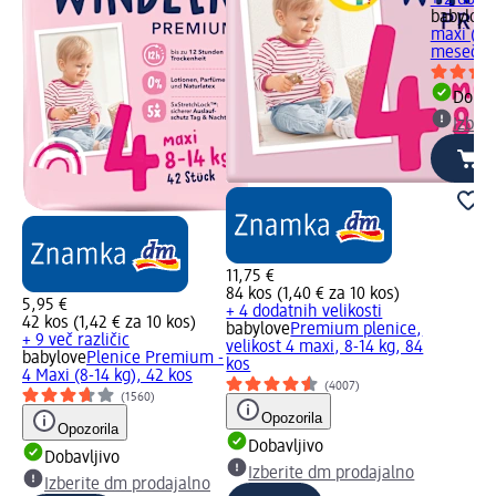
+ 2 dodat
babylove
maxi (8-1
mesečno.
Dobav
Izber
11,75 €
84 kos (1,40 € za 10 kos)
5,95 €
+ 4 dodatnih velikosti
42 kos (1,42 € za 10 kos)
babylove
Premium plenice,
+ 9 več različic
velikost 4 maxi, 8-14 kg, 84
babylove
Plenice Premium -
kos
4 Maxi (8-14 kg), 42 kos
(4007)
(1560)
Opozorila
Opozorila
Dobavljivo
Dobavljivo
Izberite dm prodajalno
Izberite dm prodajalno