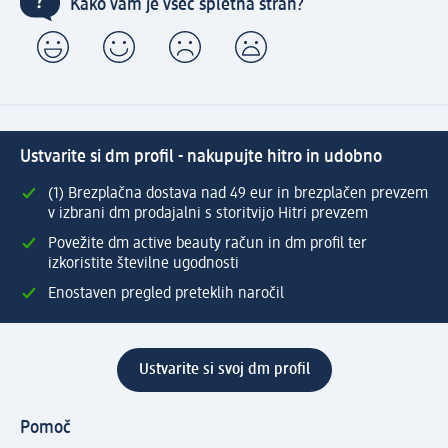
Kako vam je všeč spletna stran?
Ustvarite si dm profil - nakupujte hitro in udobno
(1) Brezplačna dostava nad 49 eur in brezplačen prevzem
v izbrani dm prodajalni s storitvijo Hitri prevzem
Povežite dm active beauty račun in dm profil ter
izkoristite številne ugodnosti
Enostaven pregled preteklih naročil
Ustvarite si svoj dm profil
Pomoč