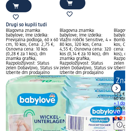
Drugi so kupili tudi
Blagovna znamka:
Blagovna znamka:
Blagovn
babylove; Ime izdelka:
babylove; Ime izdelka:
babylove
Previjalna podloga, 60 x 60
Vlažni robčki Sensitive, 4 ×
Bombažne
cm, 10 kos; Cena: 2,75 €;
80 kos, 320 kos; Cena:
kos; Cen
Osnovna cena: 10 kos
4,55 €; Osnovna cena: 320
cena: 60 
(0,28 € za 1 kos); dm
kos (0,14 € za 10 kos); dm
kos); dm
znamka grafika;
znamka grafika;
Razpoložl
Razpoložljivost: Status
Razpoložljivost: Status
zelen Dob
zelen Dobavljivo, Status siv
zelen Dobavljivo, Status siv
Izberite
Izberite dm prodajalno
Izberite dm prodajalno
1,75 €
60 kos (0
+ 1 dodat
babylove
blazinice
Opoz