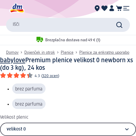
Išči
Brezplačna dostava nad 49 € (1)
Domov
Dojenček in otrok
Plenice
Plenice za enkratno uporabo
babylove
Premium plenice velikost 0 newborn xs
(do 3 kg), 24 kos
4.3
(
320 ocen
)
brez parfuma
brez parfuma
Velikost plenic