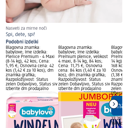
Nasveti za mirne noči
Ko
Spi, dete, spi!
Na
Podobni izdelki
Blagovna znamka:
Blagovna znamka:
Blagovn
babylove; Ime izdelka:
babylove; Ime izdelka:
babylove
Plenice Premium - 4 Maxi
Premium plenice, velikost
Premium 
(8-14 kg), 42 kos; Cena:
4 maxi, 8-14 kg, 84 kos;
14 kg) -
5,95 €; Osnovna cena: 42
Cena: 11,75 €; Osnovna
168 kos;
kos (1,42 € za 10 kos); dm
cena: 84 kos (1,40 € za 10
Osnovna 
znamka grafika;
kos); dm znamka grafika;
(1,38 € z
Razpoložljivost: Status
Razpoložljivost: Status
znamka g
zelen Dobavljivo, Status siv
zelen Dobavljivo, Status siv
Razpoložl
Izberite dm prodajalno
Izberite dm prodajalno
zelen Dob
Izberite
23,25 €
168 kos (