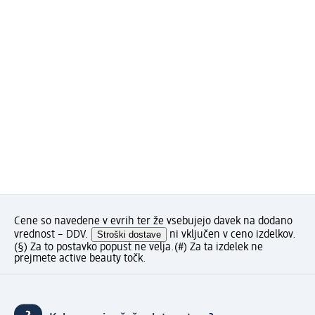
Cene so navedene v evrih ter že vsebujejo davek na dodano
vrednost – DDV.
Stroški dostave
ni vključen v ceno izdelkov.
(§) Za to postavko popust ne velja.
(#) Za ta izdelek ne
prejmete active beauty točk.