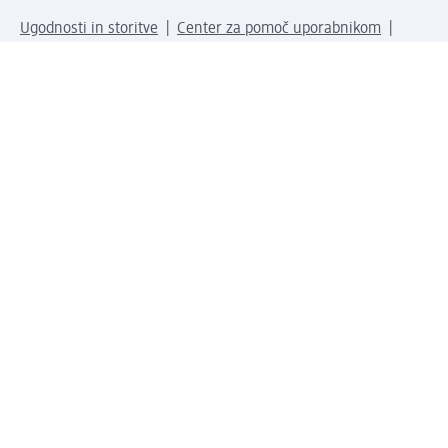
Ugodnosti in storitve
Center za pomoč uporabnikom
Dostava
Vračila in menjave
Podjetje
O nas
Družbena odgovornost
Zaposlitev
Mediji
dm svet
Vrste plačila