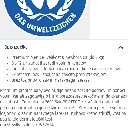
Opis izdelka
Premium plenice, velikost 0 newborn xs (do 3 kg)
Do 12 ur suhosti zaradi vpojnih kanalov
Indikator vlažnosti, ki obarva modro, ko je čas za menjavo
5x StretchLock: izboljšana zaščita pred iztekanjem
Brez losjonov, dišav in naravnega lateksa
Premium plenice babylove nudijo nežno zaščito podnevi in ponoči.
Vpojni kanali zagotavljajo hitro porazdelitev tekočine in do dvanajst
ur suhosti. Tehnologija 360° SkinPROTECT z zračnimi materiali
pomaga ohranjati prijetno klimo na koži. Premium plenice so brez
losjonov, dišav in naravnega lateksa, njihovo kožno združljivost pa
potrjujejo dermatološki testi.
dm številka izdelka: 1567624