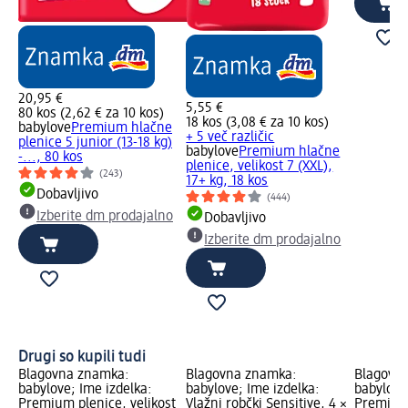
20,95 €
5,55 €
80 kos (2,62 € za 10 kos)
18 kos (3,08 € za 10 kos)
babylove
Premium hlačne
+ 5 več različic
plenice 5 junior (13-18 kg)
babylove
Premium hlačne
-..., 80 kos
plenice, velikost 7 (XXL),
(243)
17+ kg, 18 kos
Dobavljivo
(444)
Izberite dm prodajalno
Dobavljivo
Izberite dm prodajalno
Drugi so kupili tudi
Blagovna znamka:
Blagovna znamka:
Blagovn
babylove; Ime izdelka:
babylove; Ime izdelka:
babylove
Premium plenice, velikost
Vlažni robčki Sensitive, 4 ×
Premium 