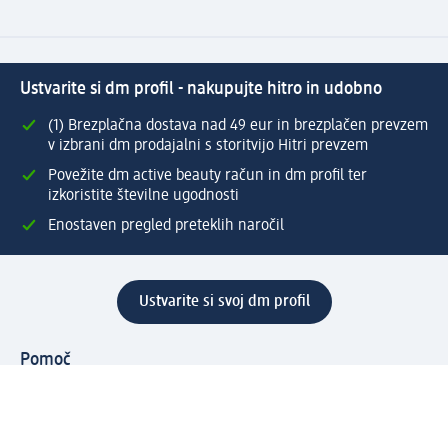
Ustvarite si dm profil - nakupujte hitro in udobno
(1) Brezplačna dostava nad 49 eur in brezplačen prevzem
v izbrani dm prodajalni s storitvijo Hitri prevzem
Povežite dm active beauty račun in dm profil ter
izkoristite številne ugodnosti
Enostaven pregled preteklih naročil
Ustvarite si svoj dm profil
Pomoč
Ugodnosti in storitve
Center za pomoč uporabnikom
Dostava
Vračila in menjave