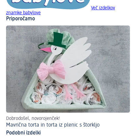
Več izdelkov
znamke babylove
Priporočamo
Dobrodošel, novorojenček!
V s
Mavrična torta in torta iz plenic s štorkljo
Pr
Podobni izdelki