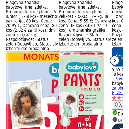
Blagovna znamka:
Blagovna znamka:
Blagovn
babylove; Ime izdelka:
babylove; Ime izdelka:
babylove
Premium hlačne plenice 5
Premium hlačne plenice,
dnevna k
junior (13-18 kg) - mesečno
velikost 7 (XXL), 17+ kg, 18
1, z vita
pakiranje, 80 kos; Cena:
kos; Cena: 5,55 €; Osnovna
kos; Cen
20,95 €; Osnovna cena: 80
cena: 18 kos (3,08 € za 10
cena: 18 
kos (2,62 € za 10 kos); dm
kos); dm znamka grafika;
kos); dm
znamka grafika;
Razpoložljivost: Status
Razpoložl
Razpoložljivost: Status
zelen Dobavljivo, Status siv
zelen Dob
zelen Dobavljivo, Status siv
Izberite dm prodajalno
Izberite
Izberite dm prodajalno
5,55 €
18 kos (3
+ 5 več r
babylove
za obraz
E, ZF...,
Opoz
Dobav
Izber