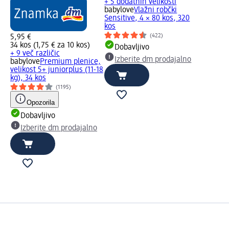
+ 5 dodatnih velikosti
babylove
Vlažni robčki
Sensitive, 4 × 80 kos, 320
kos
(422)
5,95 €
34 kos (1,75 € za 10 kos)
Dobavljivo
+ 9 več različic
Izberite dm prodajalno
babylove
Premium plenice,
velikost 5+ juniorplus (11-18
kg), 34 kos
(1195)
Opozorila
Dobavljivo
Izberite dm prodajalno