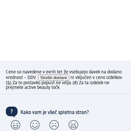
Cene so navedene v evrih ter že vsebujejo davek na dodano
vrednost – DDV.
Stroški dostave
ni vključen v ceno izdelkov.
(§) Za to postavko popust ne velja.
(#) Za ta izdelek ne
prejmete active beauty točk.
Kako vam je všeč spletna stran?