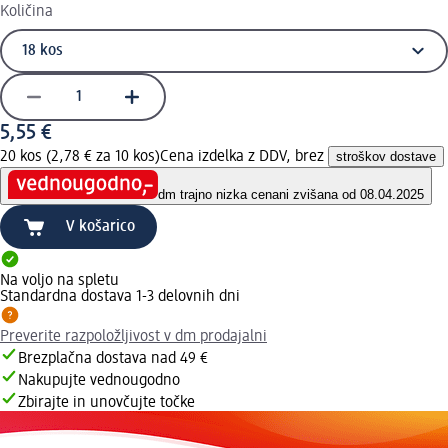
Količina
5,55 €
20 kos (2,78 € za 10 kos)
Cena izdelka z DDV, brez
stroškov dostave
dm trajno nizka cena
ni zvišana od 08.04.2025
V košarico
Na voljo na spletu
Standardna dostava 1-3 delovnih dni
Preverite razpoložljivost v dm prodajalni
Brezplačna dostava nad 49 €
Nakupujte vednougodno
Zbirajte in unovčujte točke