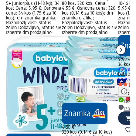
5+ juniorplus (11-18 kg), 34
80 kos, 320 kos; Cena:
10-16 kg,
kos; Cena: 5,95 €; Osnovna
4,55 €; Osnovna cena: 320
5,95 €; 
cena: 34 kos (1,75 € za 10
kos (0,14 € za 10 kos); dm
kos (1,65
kos); dm znamka grafika;
znamka grafika;
znamka g
Razpoložljivost: Status
Razpoložljivost: Status
Razpoložl
zelen Dobavljivo, Status siv
zelen Dobavljivo, Status siv
zelen Dob
Izberite dm prodajalno
Izberite dm prodajalno
Izberite
5,95 €
36 kos (1
+ 9 več r
babylove
junior 5,
Opoz
Dobav
Izber
4,55 €
320 kos (0,14 € za 10 kos)