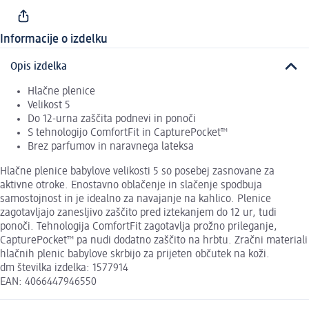
Informacije o izdelku
Opis izdelka
Hlačne plenice
Velikost 5
Do 12-urna zaščita podnevi in ponoči
S tehnologijo ComfortFit in CapturePocket™
Brez parfumov in naravnega lateksa
Hlačne plenice babylove velikosti 5 so posebej zasnovane za
aktivne otroke. Enostavno oblačenje in slačenje spodbuja
samostojnost in je idealno za navajanje na kahlico. Plenice
zagotavljajo zanesljivo zaščito pred iztekanjem do 12 ur, tudi
ponoči. Tehnologija ComfortFit zagotavlja prožno prileganje,
CapturePocket™ pa nudi dodatno zaščito na hrbtu. Zračni materiali
hlačnih plenic babylove skrbijo za prijeten občutek na koži.
dm številka izdelka: 1577914
EAN: 4066447946550