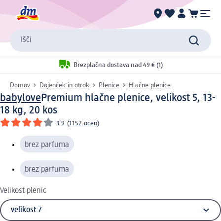
Išči
Brezplačna dostava nad 49 € (1)
Domov
Dojenček in otrok
Plenice
Hlačne plenice
babylove
Premium hlačne plenice, velikost 5, 13-
18 kg, 20 kos
3.9
(
1152 ocen
)
brez parfuma
brez parfuma
Velikost plenic