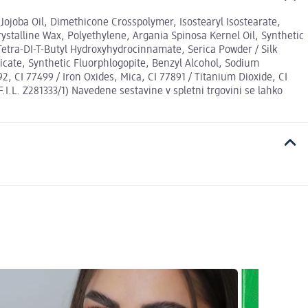
Jojoba Oil, Dimethicone Crosspolymer, Isostearyl Isostearate,
ystalline Wax, Polyethylene, Argania Spinosa Kernel Oil, Synthetic
 Tetra-DI-T-Butyl Hydroxyhydrocinnamate, Serica Powder / Silk
icate, Synthetic Fluorphlogopite, Benzyl Alcohol, Sodium
, CI 77499 / Iron Oxides, Mica, CI 77891 / Titanium Dioxide, CI
(F.I.L. Z281333/1) Navedene sestavine v spletni trgovini se lahko