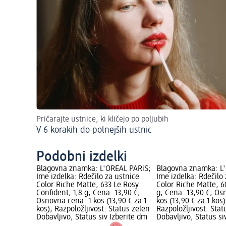
Pričarajte ustnice, ki kličejo po poljubih
V 6 korakih do polnejših ustnic
Podobni izdelki
Blagovna znamka: L'ORÉAL PARiS;
Blagovna znamka: L
Ime izdelka: Rdečilo za ustnice
Ime izdelka: Rdečilo
Color Riche Matte, 633 Le Rosy
Color Riche Matte, 60
Confident, 1,8 g; Cena: 13,90 €;
g; Cena: 13,90 €; Os
Osnovna cena: 1 kos (13,90 € za 1
kos (13,90 € za 1 kos)
kos); Razpoložljivost: Status zelen
Razpoložljivost: Stat
Dobavljivo, Status siv Izberite dm
Dobavljivo, Status si