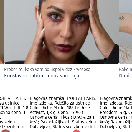
Preberite, kako vam bo uspel videz krvosesa
Kako n
Enostavno naličite motiv vampirja
Nalič
'ORÉAL PARiS;
Blagovna znamka: L'ORÉAL PARiS;
Blagovna znamk
 za ustnice
Ime izdelka: Rdečilo za ustnice
Ime izdelka: Rde
1 Worth It, 1,8
Color Riche Matte, 188 Le Rose
Color Riche Mat
novna cena: 1
Activist, 1,8 g; Cena: 13,90 €;
Freedom, 4 g; C
;
Osnovna cena: 1 kos (13,90 € za 1
Osnovna cena: 1 
us zelen
kos); Razpoložljivost: Status zelen
kos); Razpoložlj
v Izberite dm
Dobavljivo, Status siv Izberite dm
Dobavljivo, Stat