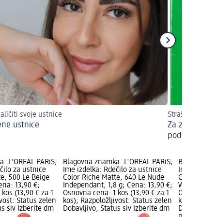
aličiti svoje ustnice
Strašljiva zab
ene ustnice
Za zabavo za 
podobi klovn
a: L'ORÉAL PARiS;
Blagovna znamka: L'ORÉAL PARiS;
Blagovna z
čilo za ustnice
Ime izdelka: Rdečilo za ustnice
Ime izdelka:
te, 500 Le Beige
Color Riche Matte, 640 Le Nude
Color Riche
ena: 13,90 €;
Independant, 1,8 g; Cena: 13,90 €;
Worth It, 4 
kos (13,90 € za 1
Osnovna cena: 1 kos (13,90 € za 1
Osnovna cena
ivost: Status zelen
kos); Razpoložljivost: Status zelen
kos); Razpol
us siv Izberite dm
Dobavljivo, Status siv Izberite dm
Dobavljivo, 
prodajalno