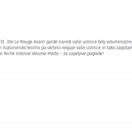
 št. 336 Le Rouge Avant-garde naredi vaše ustnice bolj voluminozn
hialuronsko kislino pa skrbno neguje vaše ustnice in tako zagotavl
or Riche Intense Volume Matte – za zapeljive poglede!