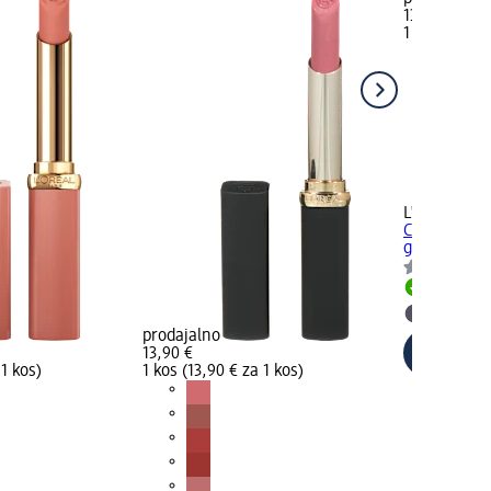
13,90 €
1 kos (13,90 
+7
L'ORÉAL PA
Color Riche 
g
Dobavlji
Izberite
prodajalno
13,90 €
 1 kos)
1 kos (13,90 € za 1 kos)