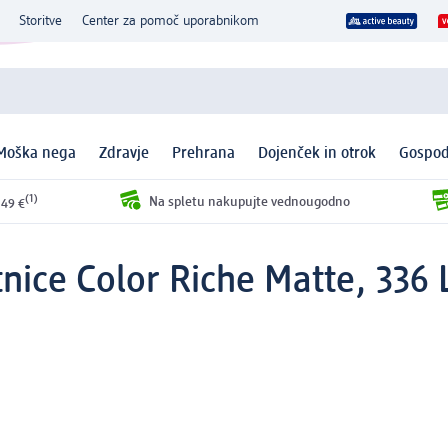
Storitve
Center za pomoč uporabnikom
Moška nega
Zdravje
Prehrana
Dojenček in otrok
Gospod
(1)
Na spletu nakupujte vednougodno
 49 €
tnice Color Riche Matte, 336