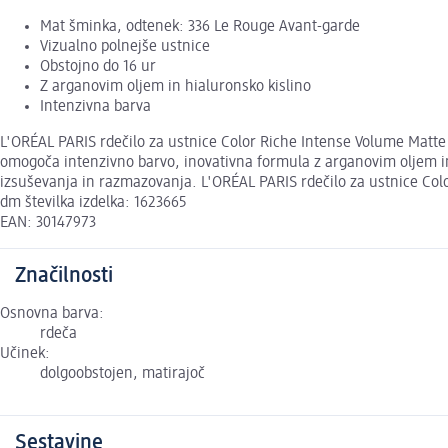
Mat šminka, odtenek: 336 Le Rouge Avant-garde
Vizualno polnejše ustnice
Obstojno do 16 ur
Z arganovim oljem in hialuronsko kislino
Intenzivna barva
L'ORÉAL PARIS rdečilo za ustnice Color Riche Intense Volume Matte
omogoča intenzivno barvo, inovativna formula z arganovim oljem in 
izsuševanja in razmazovanja. L'ORÉAL PARIS rdečilo za ustnice Col
dm številka izdelka: 1623665
EAN: 30147973
Značilnosti
Osnovna barva:
rdeča
Učinek:
dolgoobstojen, matirajoč
Sestavine