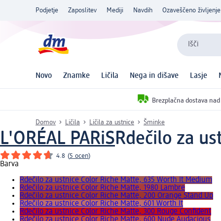
Podjetje
Zaposlitev
Mediji
Navdih
Ozaveščeno življenje
Išči
Novo
Znamke
Ličila
Nega in dišave
Lasje
Brezplačna dostava nad
Domov
Ličila
Ličila za ustnice
Šminke
L'ORÉAL PARiS
Rdečilo za us
4.8
(
5 ocen
)
Barva
Rdečilo za ustnice Color Riche Matte, 635 Worth It Medium
Rdečilo za ustnice Color Riche Matte, 1980 Lambre
Rdečilo za ustnice Color Riche Matte, 200 Orange Stand Up
Rdečilo za ustnice Color Riche Matte, 601 Worth It
Rdečilo za ustnice Color Riche Matte, 300 Rouge Confident
Rdečilo za ustnice Color Riche Matte, 600 Nude Audacious