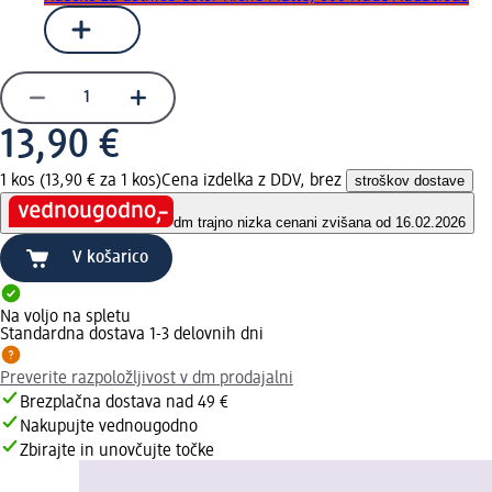
13,90 €
1 kos (13,90 € za 1 kos)
Cena izdelka z DDV, brez
stroškov dostave
dm trajno nizka cena
ni zvišana od 16.02.2026
V košarico
Na voljo na spletu
Standardna dostava 1-3 delovnih dni
Preverite razpoložljivost v dm prodajalni
Brezplačna dostava nad 49 €
Nakupujte vednougodno
Zbirajte in unovčujte točke