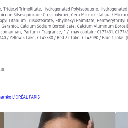
, Tridecyl Trimellitate, Hydrogenated Polyisobutene, Hydrogenated 
hicone Silsesquioxane Crosspolymer, Cera Microcristallina / Microcr
opyl Titanium Triisostearate, Ethylhexyl Palmitate, Pentaerythrityl
e, Geraniol, Calcium Sodium Borosilicate, Calcium Aluminum Borosil
ucomannan, Parfum / Fragrance, [+/- may contain: CI 77491, CI 77492
9140 / Yellow 5 Lake, CI 45380 / Red 22 Lake, CI 42090 / Blue 1 Lake] 
.si
znamke L'ORÉAL PARiS