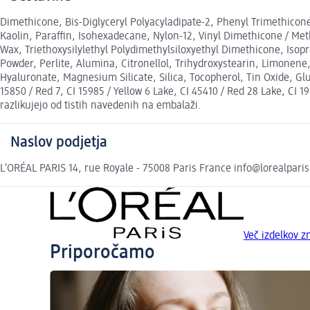
Dimethicone, Bis-Diglyceryl Polyacyladipate-2, Phenyl Trimethicone
Kaolin, Paraffin, Isohexadecane, Nylon-12, Vinyl Dimethicone / Met
Wax, Triethoxysilylethyl Polydimethylsiloxyethyl Dimethicone, Isopr
Powder, Perlite, Alumina, Citronellol, Trihydroxystearin, Limonen
Hyaluronate, Magnesium Silicate, Silica, Tocopherol, Tin Oxide, Gl
15850 / Red 7, CI 15985 / Yellow 6 Lake, CI 45410 / Red 28 Lake, CI 1
razlikujejo od tistih navedenih na embalaži.
Naslov podjetja
L’ORÉAL PARIS 14, rue Royale - 75008 Paris France info@lorealparis
Več izdelkov 
Priporočamo