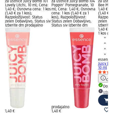
za ustnice Juicy Bomb 101
za ustnice Juicy Bomb 104
za ustni
Lovely Litchi, 10 ml; Cena:
Poppin' Pomegranate, 10
Bee Mine
1,40 €; Osnovna cena: 1 kos
ml; Cena: 1,40 €; Osnovna
1,40 €; 
(1,40 € za 1 kos);
cena: 1 kos (1,40 € za 1
(1,40 € z
Razpoložljivost: Status
kos); Razpoložljivost:
Razpoložl
zelen Dobavljivo, Status siv
Status zelen Dobavljivo,
zelen Dob
Izberite dm prodajalno
Status siv Izberite dm
Izberite
1,40 €
1 kos (1,
essence
Juicy Bo
10 ml
Opoz
Dobav
Izber
prodajalno
1,40 €
1,40 €