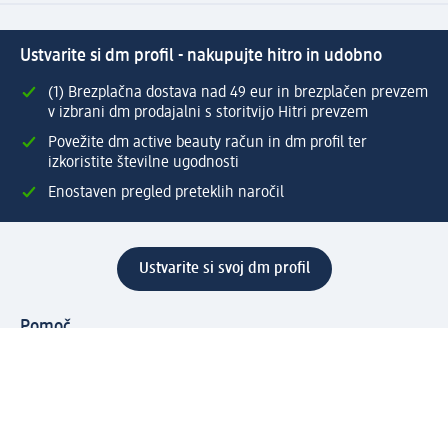
Ustvarite si dm profil - nakupujte hitro in udobno
(1) Brezplačna dostava nad 49 eur in brezplačen prevzem
v izbrani dm prodajalni s storitvijo Hitri prevzem
Povežite dm active beauty račun in dm profil ter
izkoristite številne ugodnosti
Enostaven pregled preteklih naročil
Ustvarite si svoj dm profil
Pomoč
Ugodnosti in storitve
Center za pomoč uporabnikom
Dostava
Vračila in menjave