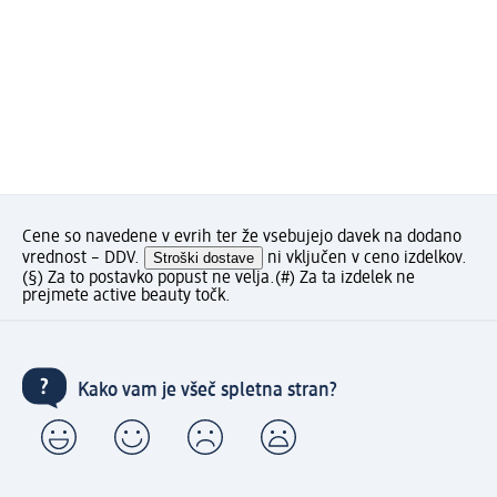
Cene so navedene v evrih ter že vsebujejo davek na dodano
vrednost – DDV.
Stroški dostave
ni vključen v ceno izdelkov.
(§) Za to postavko popust ne velja.
(#) Za ta izdelek ne
prejmete active beauty točk.
Kako vam je všeč spletna stran?