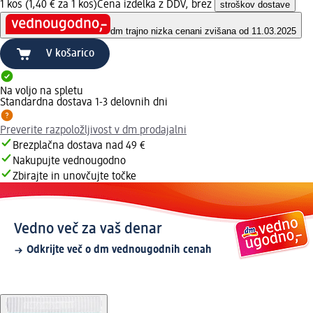
1 kos (1,40 € za 1 kos)
Cena izdelka z DDV, brez
stroškov dostave
dm trajno nizka cena
ni zvišana od 11.03.2025
V košarico
Na voljo na spletu
Standardna dostava 1-3 delovnih dni
Preverite razpoložljivost v dm prodajalni
Brezplačna dostava nad 49 €
Nakupujte vednougodno
Zbirajte in unovčujte točke
Vedno več za vaš denar
Odkrijte več o dm vednougodnih cenah