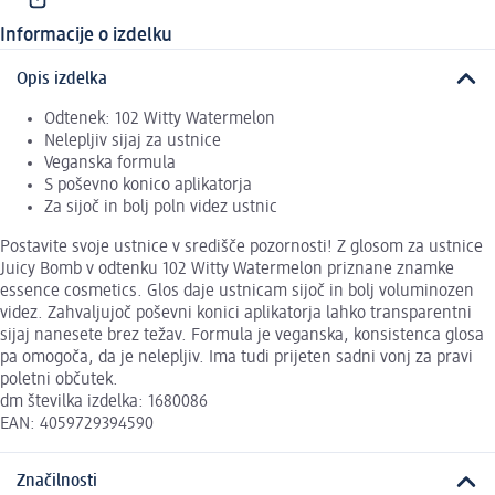
Informacije o izdelku
Opis izdelka
Odtenek: 102 Witty Watermelon
Nelepljiv sijaj za ustnice
Veganska formula
S poševno konico aplikatorja
Za sijoč in bolj poln videz ustnic
Postavite svoje ustnice v središče pozornosti! Z glosom za ustnice
Juicy Bomb v odtenku 102 Witty Watermelon priznane znamke
essence cosmetics. Glos daje ustnicam sijoč in bolj voluminozen
videz. Zahvaljujoč poševni konici aplikatorja lahko transparentni
sijaj nanesete brez težav. Formula je veganska, konsistenca glosa
pa omogoča, da je nelepljiv. Ima tudi prijeten sadni vonj za pravi
poletni občutek.
dm številka izdelka: 1680086
EAN: 4059729394590
Značilnosti