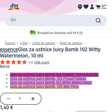
Išči
Brezplačna dostava nad 49 € (1)
Domov
Ličila
Ličila za ustnice
Glosi za ustnice
essence
Glos za ustnice Juicy Bomb 102 Witty
Watermelon, 10 ml
4.6
(
286 ocen
)
Barva
Glos za ustnice Juicy Bomb 104 Poppin' Pomegranate
Glos za ustnice Juicy Bomb, 103 Proud Papaya
Glos za ustnice Juicy Bomb 102 Witty Watermelon
Glos za ustnice Juicy Bomb, 109 Bee Mine
1,40 €