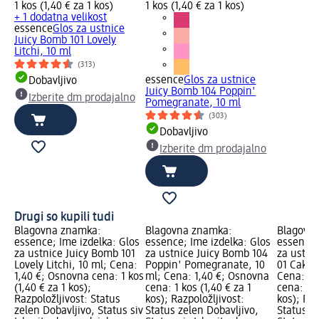
1 kos (1,40 € za 1 kos)
1 kos (1,40 € za 1 kos)
+ 1 dodatna velikost
essence
Glos za ustnice
Juicy Bomb 101 Lovely
Litchi, 10 ml
(313)
essence
Glos za ustnice
Dobavljivo
Juicy Bomb 104 Poppin'
Izberite dm prodajalno
Pomegranate, 10 ml
(303)
Dobavljivo
Izberite dm prodajalno
Drugi so kupili tudi
Blagovna znamka:
Blagovna znamka:
Blagovn
essence; Ime izdelka: Glos
essence; Ime izdelka: Glos
essence;
za ustnice Juicy Bomb 101
za ustnice Juicy Bomb 104
za ustni
Lovely Litchi, 10 ml; Cena:
Poppin' Pomegranate, 10
01 Cake 
1,40 €; Osnovna cena: 1 kos
ml; Cena: 1,40 €; Osnovna
Cena: 1,
(1,40 € za 1 kos);
cena: 1 kos (1,40 € za 1
cena: 1 k
Razpoložljivost: Status
kos); Razpoložljivost:
kos); Raz
zelen Dobavljivo, Status siv
Status zelen Dobavljivo,
Status z