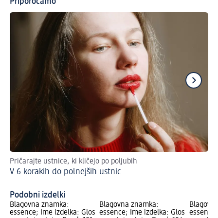
Priporočamo
Pričarajte ustnice, ki kličejo po poljubih
Kak
V 6 korakih do polnejših ustnic
Na
Podobni izdelki
Blagovna znamka:
Blagovna znamka:
Blagovn
essence; Ime izdelka: Glos
essence; Ime izdelka: Glos
essence;