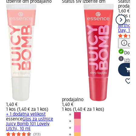
Izberite dm prodajalno
Status siv Izberite dm
Status si
prodajal
1,60 €
1 kos (1,
essence
Birthday
Day, 10 
Opoz
Dobav
Izber
prodajalno
1,40 €
1,40 €
1 kos (1,40 € za 1 kos)
1 kos (1,40 € za 1 kos)
+ 1 dodatna velikost
essence
Glos za ustnice
Juicy Bomb 101 Lovely
Litchi, 10 ml
(313)