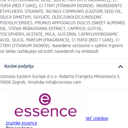
CAPRYLHYDROXAMIC ACID, SILICA, PARFUM (FRAGRANCE), CI
15850 (RED 7 LAKE), CI 77891 (TITANIUM DIOXIDE). INGREDIENTS:
ETHYLHEXYL STEARATE, RICINUS COMMUNIS (CASTOR) SEED OIL,
SILICA DIMETHYL SILYLATE, OLEIC/LINOLEIC/LINOLENIC
POLYGLYCERIDES, PRUNUS AMYGDALUS DULCIS (SWEET ALMOND)
OIL, STEVIA REBAUDIANA EXTRACT, CAPRYLYL GLYCOL,
TOCOPHERYL ACETATE, MICA, GLYCERIN, CAPRYLHYDROXAMIC
ACID, SILICA, PARFUM (FRAGRANCE), CI 15850 (RED 7 LAKE), CI
77891 (TITANIUM DIOXIDE). Navedene sestavine v spletni trgovini
se lahko razlikujejo od tistih navedenih na embalaži.
Naslov podjetja
cosnova Eastern Europe d.o.o. Roberta Frangeša Mihanovića 9,
10000 Zagreb, Hrvatska info@cosnova.com
Več izdelkov
znamke essence