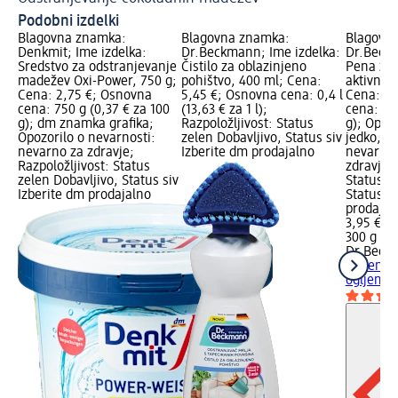
Podobni izdelki
Blagovna znamka:
Blagovna znamka:
Blagovn
Denkmit; Ime izdelka:
Dr.Beckmann; Ime izdelka:
Dr.Beckm
Sredstvo za odstranjevanje
Čistilo za oblazinjeno
Pena za 
madežev Oxi-Power, 750 g;
pohištvo, 400 ml; Cena:
aktivnim
Cena: 2,75 €; Osnovna
5,45 €; Osnovna cena: 0,4 l
Cena: 3,
cena: 750 g (0,37 € za 100
(13,63 € za 1 l);
cena: 300
g); dm znamka grafika;
Razpoložljivost: Status
g); Opozo
Opozorilo o nevarnosti:
zelen Dobavljivo, Status siv
jedko, O
nevarno za zdravje;
Izberite dm prodajalno
nevarnos
Razpoložljivost: Status
zdravje; 
zelen Dobavljivo, Status siv
Status z
Izberite dm prodajalno
Status si
prodajal
3,95 €
300 g (1,
Dr.Beck
čiščenje
ogljem, 