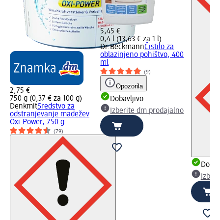
5,45 €
0,4 l (13,63 € za 1 l)
Dr.Beckmann
Čistilo za
oblazinjeno pohištvo, 400
ml
(9)
Opozorila
2,75 €
750 g (0,37 € za 100 g)
Dobavljivo
Denkmit
Sredstvo za
Izberite dm prodajalno
odstranjevanje madežev
Oxi-Power, 750 g
(79)
Dobav
Izber