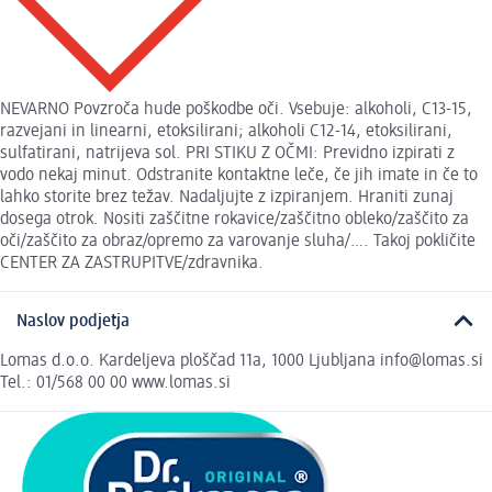
NEVARNO Povzroča hude poškodbe oči. Vsebuje: alkoholi, C13-15,
razvejani in linearni, etoksilirani; alkoholi C12-14, etoksilirani,
sulfatirani, natrijeva sol. PRI STIKU Z OČMI: Previdno izpirati z
vodo nekaj minut. Odstranite kontaktne leče, če jih imate in če to
lahko storite brez težav. Nadaljujte z izpiranjem. Hraniti zunaj
dosega otrok. Nositi zaščitne rokavice/zaščitno obleko/zaščito za
oči/zaščito za obraz/opremo za varovanje sluha/…. Takoj pokličite
CENTER ZA ZASTRUPITVE/zdravnika.
Naslov podjetja
Lomas d.o.o. Kardeljeva ploščad 11a, 1000 Ljubljana info@lomas.si
Tel.: 01/568 00 00 www.lomas.si