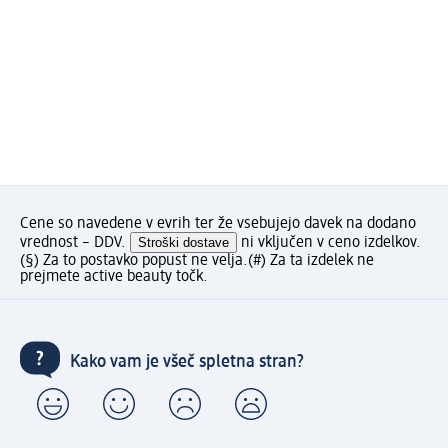
Cene so navedene v evrih ter že vsebujejo davek na dodano
vrednost – DDV.
Stroški dostave
ni vključen v ceno izdelkov.
(§) Za to postavko popust ne velja.
(#) Za ta izdelek ne
prejmete active beauty točk.
Kako vam je všeč spletna stran?