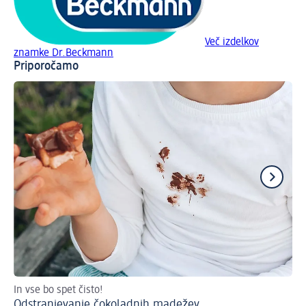
Več izdelkov
znamke Dr.Beckmann
Priporočamo
In vse bo spet čisto!
Nas
Odstranjevanje čokoladnih madežev
Od