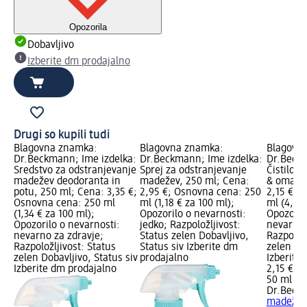
Opozorila
Dobavljivo
Izberite dm prodajalno
Drugi so kupili tudi
Blagovna znamka:
Blagovna znamka:
Blagovn
Dr.Beckmann; Ime izdelka:
Dr.Beckmann; Ime izdelka:
Dr.Beckm
Sredstvo za odstranjevanje
Sprej za odstranjevanje
Čistilo 
madežev deodoranta in
madežev, 250 ml; Cena:
& omake,
potu, 250 ml; Cena: 3,35 €;
2,95 €; Osnovna cena: 250
2,15 €; 
Osnovna cena: 250 ml
ml (1,18 € za 100 ml);
ml (4,30 
(1,34 € za 100 ml);
Opozorilo o nevarnosti:
Opozoril
Opozorilo o nevarnosti:
jedko; Razpoložljivost:
nevarno 
nevarno za zdravje;
Status zelen Dobavljivo,
Razpoložl
Razpoložljivost: Status
Status siv Izberite dm
zelen Dob
zelen Dobavljivo, Status siv
prodajalno
Izberite
Izberite dm prodajalno
2,15 €
50 ml (4,
Dr.Beck
madeže 