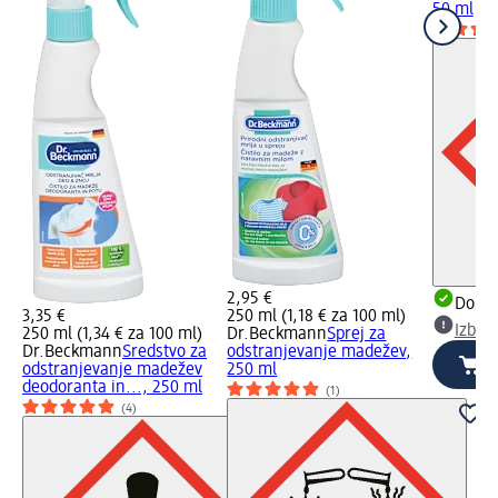
50 ml
2,95 €
Dobav
3,35 €
250 ml (1,18 € za 100 ml)
Izber
250 ml (1,34 € za 100 ml)
Dr.Beckmann
Sprej za
Dr.Beckmann
Sredstvo za
odstranjevanje madežev,
odstranjevanje madežev
250 ml
deodoranta in..., 250 ml
(1)
(4)