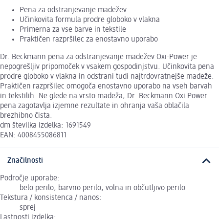
Pena za odstranjevanje madežev
Učinkovita formula prodre globoko v vlakna
Primerna za vse barve in tekstile
Praktičen razpršilec za enostavno uporabo
Dr. Beckmann pena za odstranjevanje madežev Oxi-Power je
nepogrešljiv pripomoček v vsakem gospodinjstvu. Učinkovita pena
prodre globoko v vlakna in odstrani tudi najtrdovratnejše madeže.
Praktičen razpršilec omogoča enostavno uporabo na vseh barvah
in tekstilih. Ne glede na vrsto madeža, Dr. Beckmann Oxi Power
pena zagotavlja izjemne rezultate in ohranja vaša oblačila
brezhibno čista.
dm številka izdelka: 1691549
EAN: 4008455086811
Značilnosti
Področje uporabe:
belo perilo, barvno perilo, volna in občutljivo perilo
Tekstura / konsistenca / nanos:
sprej
Lastnosti izdelka: