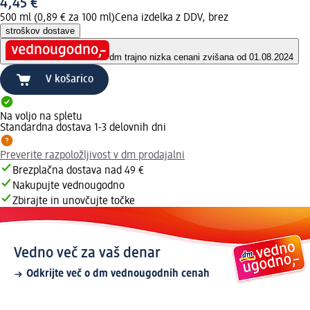
4,45 €
500 ml (0,89 € za 100 ml)
Cena izdelka z DDV, brez
stroškov dostave
dm trajno nizka cena
ni zvišana od 01.08.2024
V košarico
Na voljo na spletu
Standardna dostava 1-3 delovnih dni
Preverite razpoložljivost v dm prodajalni
Brezplačna dostava nad 49 €
Nakupujte vednougodno
Zbirajte in unovčujte točke
Vedno več za vaš denar
Odkrijte več o dm vednougodnih cenah