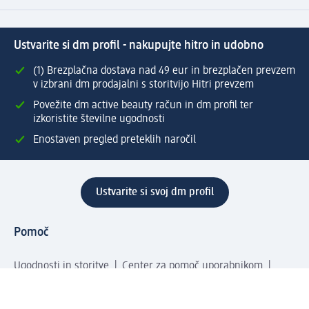
Ustvarite si dm profil - nakupujte hitro in udobno
(1) Brezplačna dostava nad 49 eur in brezplačen prevzem
v izbrani dm prodajalni s storitvijo Hitri prevzem
Povežite dm active beauty račun in dm profil ter
izkoristite številne ugodnosti
Enostaven pregled preteklih naročil
Ustvarite si svoj dm profil
Pomoč
Ugodnosti in storitve
Center za pomoč uporabnikom
Dostava
Vračila in menjave