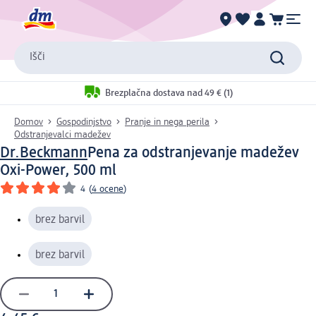
Išči
Brezplačna dostava nad 49 € (1)
Domov
Gospodinjstvo
Pranje in nega perila
Odstranjevalci madežev
Dr.Beckmann
Pena za odstranjevanje madežev
Oxi-Power, 500 ml
4
(
4 ocene
)
brez barvil
brez barvil