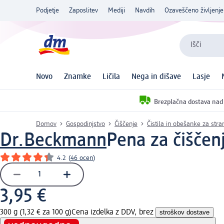
Podjetje
Zaposlitev
Mediji
Navdih
Ozaveščeno življenje
Išči
Novo
Znamke
Ličila
Nega in dišave
Lasje
Brezplačna dostava nad
Domov
Gospodinjstvo
Čiščenje
Čistila in obešanke za stra
Dr.Beckmann
Pena za čiščen
4.2
(
46 ocen
)
3,95 €
300 g (1,32 € za 100 g)
Cena izdelka z DDV, brez
stroškov dostave