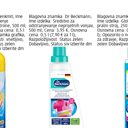
enkmit; Ime
Blagovna znamka: Dr.Beckmann;
Blagovna znamk
čenje
Ime izdelka: Sredstvo za
Ime izdelka: Glo
itrone, 500 ml;
odstranjevanje neprijetnih vonjav,
pralni stroj, 25
a cena: 0,5 l
500 ml; Cena: 3,95 €; Osnovna
Osnovna cena: 0,
namka grafika;
cena: 0,5 l (7,90 € za 1 l);
l); Opozorilo o 
i: vnetljivo;
Razpoložljivost: Status zelen
za zdravje; Razp
us zelen
Dobavljivo, Status siv Izberite dm
zelen Dobavljivo,
v Izberite dm