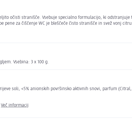
to očisti stranišče. Vsebuje specialno formulacijo, ki odstranjuje 
pene za čiščenje WC je bleščeče čisto stranišče in svež vonj citru
ljem. Vsebina: 3 x 100 g.
atrijeve soli, <5% anionskih površinsko aktivnih snovi, parfum (Citr
.
Več informacij