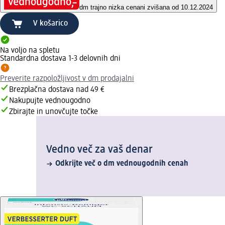
dm trajno nizka cena
ni zvišana od 10.12.2024
V košarico
Na voljo na spletu
Standardna dostava 1-3 delovnih dni
Preverite razpoložljivost v dm prodajalni
Brezplačna dostava nad 49 €
Nakupujte vednougodno
Zbirajte in unovčujte točke
Vedno več za vaš denar
Odkrijte več o dm vednougodnih cenah