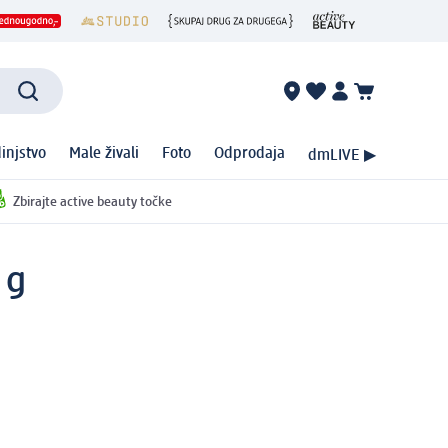
injstvo
Male živali
Foto
Odprodaja
dmLIVE ▶
Zbirajte active beauty točke
 g