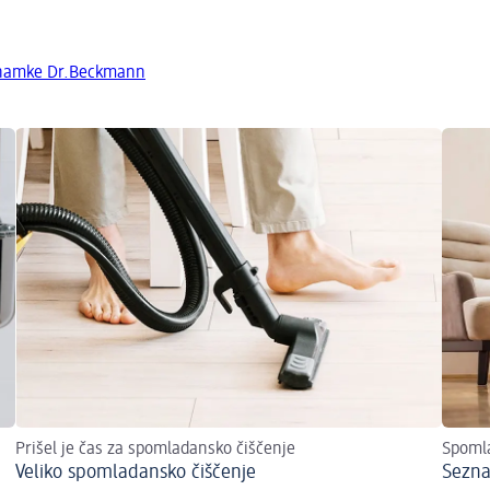
 znamke Dr.Beckmann
Prišel je čas za spomladansko čiščenje
Spoml
Veliko spomladansko čiščenje
Sezna