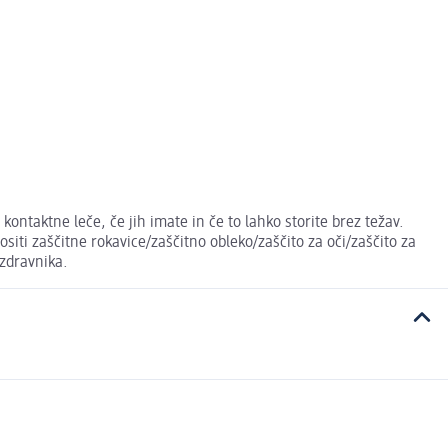
ontaktne leče, če jih imate in če to lahko storite brez težav.
ositi zaščitne rokavice/zaščitno obleko/zaščito za oči/zaščito za
zdravnika.