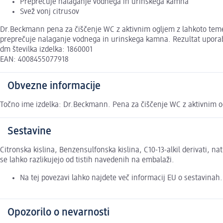
Preprečuje nalaganje vodnega in urinskega kamna
Svež vonj citrusov
Dr.Beckmann pena za čiščenje WC z aktivnim ogljem z lahkoto temelji
preprečuje nalaganje vodnega in urinskega kamna. Rezultat uporabe 
dm številka izdelka: 1860001
EAN: 4008455077918
Obvezne informacije
Točno ime izdelka: Dr.Beckmann. Pena za čiščenje WC z aktivnim og
Sestavine
Citronska kislina, Benzensulfonska kislina, C10-13-alkil derivati, n
se lahko razlikujejo od tistih navedenih na embalaži.
Na tej povezavi lahko najdete več informacij EU o sestavinah
Opozorilo o nevarnosti