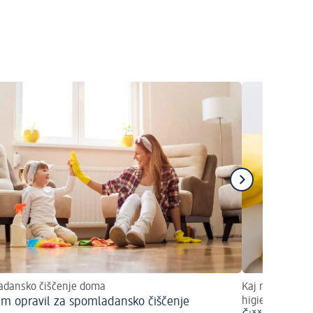
adansko čiščenje doma
Kaj morate upoš
m opravil za spomladansko čiščenje
higienično čist