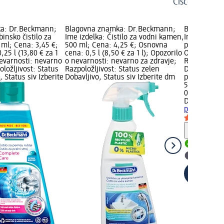
Čiščenje stra
a: Dr.Beckmann;
Blagovna znamka: Dr.Beckmann;
Blagovna z
binsko čistilo za
Ime izdelka: Čistilo za vodni kamen,
Ime izdelka:
0 ml; Cena: 3,45 €;
500 ml; Cena: 4,25 €; Osnovna
pohištvo, 4
25 l (13,80 € za 1
cena: 0,5 l (8,50 € za 1 l); Opozorilo
Osnovna cena
nevarnosti: nevarno
o nevarnosti: nevarno za zdravje;
Razpoložljiv
oložljivost: Status
Razpoložljivost: Status zelen
Dobavljivo, 
 Status siv Izberite
Dobavljivo, Status siv Izberite dm
prodajalno
5,45 €
0,4 l (13,63 €
Dr.Beckma
pohištvo, 4
Opozori
Dobavlji
Izberite