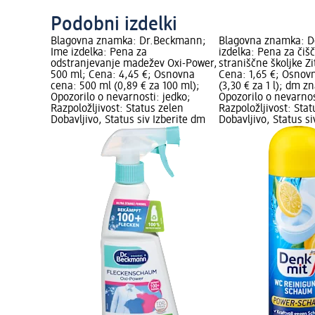
Podobni izdelki
eckmann;
Blagovna znamka: Dr.Beckmann;
Blagovna znamka: D
 v lističih
Ime izdelka: Pena za
izdelka: Pena za čiš
; Cena:
odstranjevanje madežev Oxi-Power,
straniščne školjke Z
0 kos
500 ml; Cena: 4,45 €; Osnovna
Cena: 1,65 €; Osnovn
ilo o
cena: 500 ml (0,89 € za 100 ml);
(3,30 € za 1 l); dm z
ožljivost:
Opozorilo o nevarnosti: jedko;
Opozorilo o nevarnost
Status siv
Razpoložljivost: Status zelen
Razpoložljivost: Stat
Dobavljivo, Status siv Izberite dm
Dobavljivo, Status si