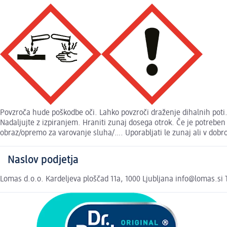
Povzroča hude poškodbe oči. Lahko povzroči draženje dihalnih poti. 
Nadaljujte z izpiranjem. Hraniti zunaj dosega otrok. Če je potreben 
obraz/opremo za varovanje sluha/…. Uporabljati le zunaj ali v dob
Naslov podjetja
Lomas d.o.o. Kardeljeva ploščad 11a, 1000 Ljubljana info@lomas.si 