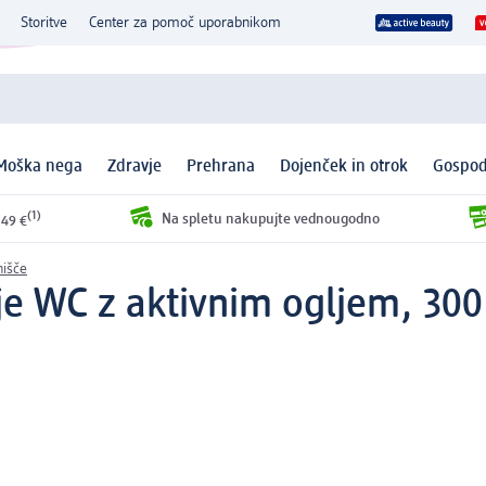
Storitve
Center za pomoč uporabnikom
Moška nega
Zdravje
Prehrana
Dojenček in otrok
Gospod
(1)
Na spletu nakupujte vednougodno
 49 €
nišče
je WC z aktivnim ogljem, 300