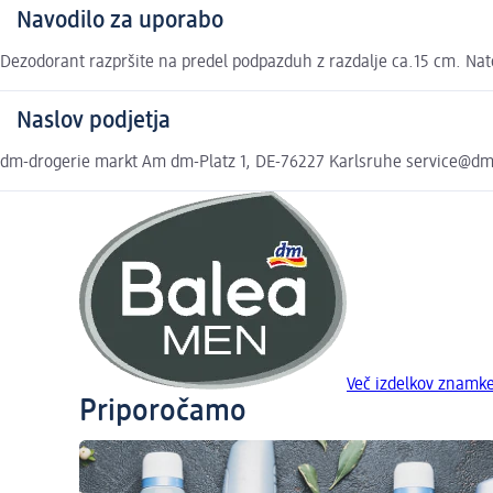
Navodilo za uporabo
Dezodorant razpršite na predel podpazduh z razdalje ca.15 cm. Nato
Naslov podjetja
dm-drogerie markt Am dm-Platz 1, DE-76227 Karlsruhe service@d
Več izdelkov znamk
Priporočamo