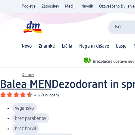
Podjetje
Zaposlitev
Mediji
Navdih
Ozaveščeno življenje
Išči
Novo
Znamke
Ličila
Nega in dišave
Lasje
Brezplačna dostava nad
Domov
Balea MEN
Dezodorant in sp
4.6
(
115 ocen
)
vegansko
brez parabenov
brez barvil