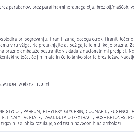
, brez parabenov, brez parafina/mineralnega olja, brez olj/maščob, 
splodira pri segrevanju. Hraniti zunaj dosega otrok. Hraniti ločeno 
mu viru vžiga. Ne preluknjajte ali sežigajte je niti, ko je prazna. 
a prazno embalažo odstranite v skladu z nacionalnimi predpisi. Ne p
ontaktne leče, če jih imate in če to lahko storite brez težav. Nadalj
NSATION. Vsebina: 150 ml.
NE GLYCOL, PARFUM, ETHYLEXYLGLYCERIN, COUMARIN, EUGENOL, G
, LINALYL ACETATE, LAVANDULA OIL/EXTRACT, ROSE KETONES, P
vini se lahko razlikujejo od tistih navedenih na embalaži.