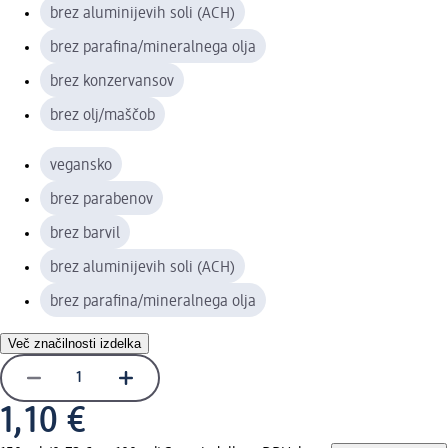
brez aluminijevih soli (ACH)
brez parafina/mineralnega olja
brez konzervansov
brez olj/maščob
vegansko
brez parabenov
brez barvil
brez aluminijevih soli (ACH)
brez parafina/mineralnega olja
Več značilnosti izdelka
1,10 €