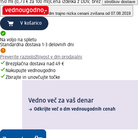
150 ml (0,73 € za 100 ml)
Cena izdelka z DDV, brez
stroškov dostave
dm trajno nizka cena
ni zvišana od 07.08.2019
V košarico
Na voljo na spletu
Standardna dostava 1-3 delovnih dni
Preverite razpoložljivost v dm prodajalni
Brezplačna dostava nad 49 €
Nakupujte vednougodno
Zbirajte in unovčujte točke
Vedno več za vaš denar
Odkrijte več o dm vednougodnih cenah