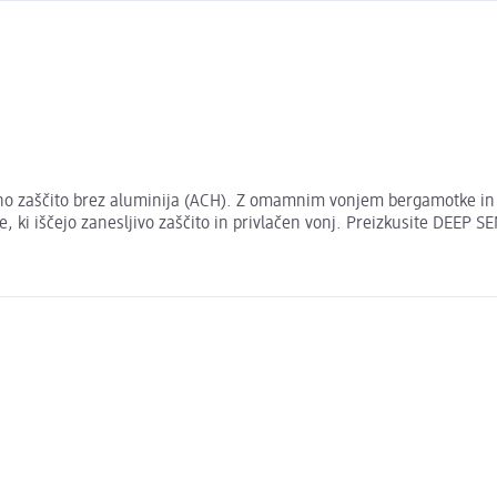
o zaščito brez aluminija (ACH). Z omamnim vonjem bergamotke in c
, ki iščejo zanesljivo zaščito in privlačen vonj. Preizkusite DEEP SE