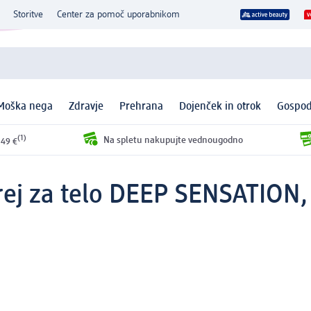
Storitve
Center za pomoč uporabnikom
Moška nega
Zdravje
Prehrana
Dojenček in otrok
Gospod
(1)
Na spletu nakupujte vednougodno
 49 €
rej za telo DEEP SENSATION,