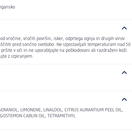
vegansko
od vročine, vročih površin, isker, odprtega ognja in drugih virov
Zaščititi pred sončno svetlobo. Ne izpostavljati temperaturam nad 50
ršite v oči in ne uporabljajte na poškodovani ali razdraženi koži.
ujte z izpiranjem.
ERANIOL, LIMONENE, LINALOOL, CITRUS AURANTIUM PEEL OIL,
OGOSTEMON CABLIN OIL, TETRAMETHYL