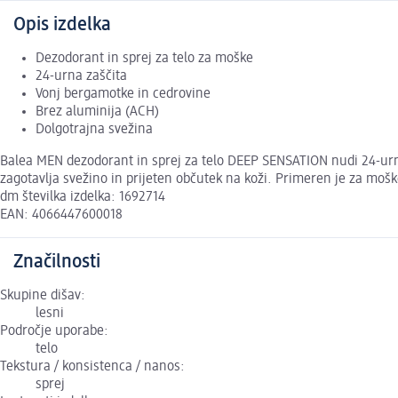
Opis izdelka
Dezodorant in sprej za telo za moške
24-urna zaščita
Vonj bergamotke in cedrovine
Brez aluminija (ACH)
Dolgotrajna svežina
Balea MEN dezodorant in sprej za telo DEEP SENSATION nudi 24-urn
zagotavlja svežino in prijeten občutek na koži. Primeren je za moške
dm številka izdelka: 1692714
EAN: 4066447600018
Značilnosti
Skupine dišav:
lesni
Področje uporabe:
telo
Tekstura / konsistenca / nanos:
sprej