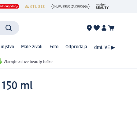
injstvo
Male živali
Foto
Odprodaja
dmLIVE ▶
Zbirajte active beauty točke
 150 ml