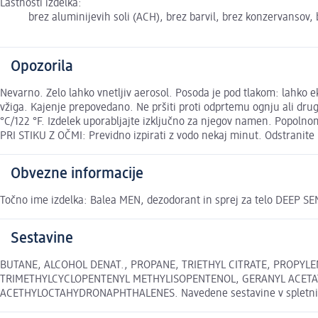
Lastnosti izdelka:
brez aluminijevih soli (ACH), brez barvil, brez konzervansov
Opozorila
Nevarno. Zelo lahko vnetljiv aerosol. Posoda je pod tlakom: lahko ek
vžiga. Kajenje prepovedano. Ne pršiti proti odprtemu ognju ali druge
°C/122 °F. Izdelek uporabljajte izključno za njegov namen. Popolnom
PRI STIKU Z OČMI: Previdno izpirati z vodo nekaj minut. Odstranite k
Obvezne informacije
Točno ime izdelka: Balea MEN, dezodorant in sprej za telo DEEP SE
Sestavine
BUTANE, ALCOHOL DENAT., PROPANE, TRIETHYL CITRATE, PROPYLE
TRIMETHYLCYCLOPENTENYL METHYLISOPENTENOL, GERANYL ACETATE
ACETHYLOCTAHYDRONAPHTHALENES. Navedene sestavine v spletni trgo