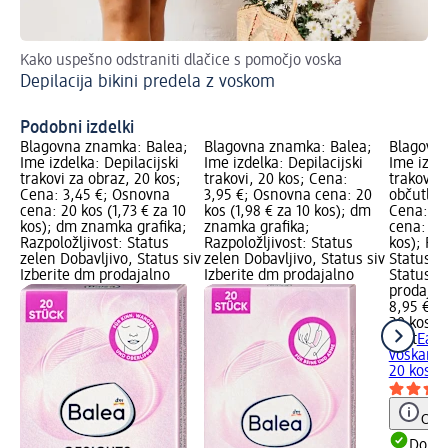
Kako uspešno odstraniti dlačice s pomočjo voska
Že
Depilacija bikini predela z voskom
Pr
Podobni izdelki
Blagovna znamka: Balea;
Blagovna znamka: Balea;
Blagovna
Ime izdelka: Depilacijski
Ime izdelka: Depilacijski
Ime izde
trakovi za obraz, 20 kos;
trakovi, 20 kos; Cena:
trakovi 
Cena: 3,45 €; Osnovna
3,95 €; Osnovna cena: 20
občutljiv
cena: 20 kos (1,73 € za 10
kos (1,98 € za 10 kos); dm
Cena: 8,
kos); dm znamka grafika;
znamka grafika;
cena: 20 
Razpoložljivost: Status
Razpoložljivost: Status
kos); Raz
zelen Dobavljivo, Status siv
zelen Dobavljivo, Status siv
Status z
Izberite dm prodajalno
Izberite dm prodajalno
Status si
prodajal
8,95 €
20 kos (4
Veet
Easy
voskanje 
20 kos
Opoz
Dobav