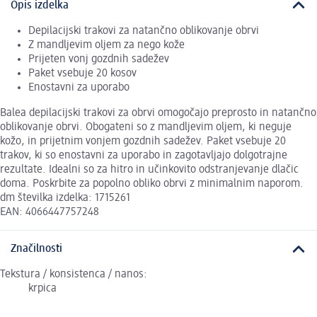
Opis izdelka
Depilacijski trakovi za natančno oblikovanje obrvi
Z mandljevim oljem za nego kože
Prijeten vonj gozdnih sadežev
Paket vsebuje 20 kosov
Enostavni za uporabo
Balea depilacijski trakovi za obrvi omogočajo preprosto in natančno
oblikovanje obrvi. Obogateni so z mandljevim oljem, ki neguje
kožo, in prijetnim vonjem gozdnih sadežev. Paket vsebuje 20
trakov, ki so enostavni za uporabo in zagotavljajo dolgotrajne
rezultate. Idealni so za hitro in učinkovito odstranjevanje dlačic
doma. Poskrbite za popolno obliko obrvi z minimalnim naporom.
dm številka izdelka: 1715261
EAN: 4066447757248
Značilnosti
Tekstura / konsistenca / nanos:
krpica