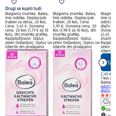
Drugi so kupili tudi
Blagovna znamka: Balea;
Blagovna znamka: Balea;
Blagovna
Ime izdelka: Depilacijski
Ime izdelka: Depilacijski
Ime izde
trakovi za obraz, 20 kos;
trakovi, 20 kos; Cena:
odstranj
Cena: 3,45 €; Osnovna
3,95 €; Osnovna cena: 20
dlačic, 3
cena: 20 kos (1,73 € za 10
kos (1,98 € za 10 kos); dm
Osnovna 
kos); dm znamka grafika;
znamka grafika;
(2,45 € z
Razpoložljivost: Status
Razpoložljivost: Status
znamka g
zelen Dobavljivo, Status siv
zelen Dobavljivo, Status siv
Razpoložl
Izberite dm prodajalno
Izberite dm prodajalno
zelen Dob
Izberite
2,45 €
1 kos (2,
Balea
Pr
odstranj
dlačic, 3
Opoz
Dobav