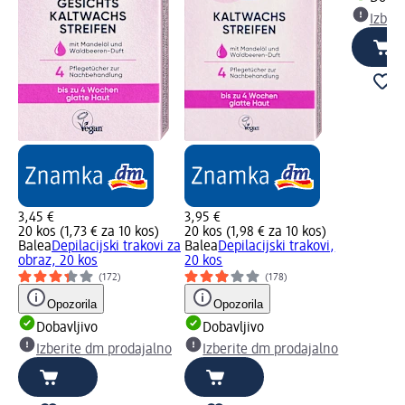
Izber
3,45 €
3,95 €
20 kos (1,73 € za 10 kos)
20 kos (1,98 € za 10 kos)
Balea
Depilacijski trakovi za
Balea
Depilacijski trakovi,
obraz, 20 kos
20 kos
(172)
(178)
Opozorila
Opozorila
Dobavljivo
Dobavljivo
Izberite dm prodajalno
Izberite dm prodajalno