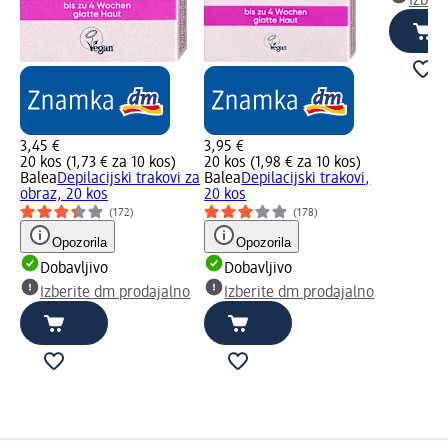
Izber
3,45 €
3,95 €
20 kos (1,73 € za 10 kos)
20 kos (1,98 € za 10 kos)
Balea
Depilacijski trakovi za
Balea
Depilacijski trakovi,
obraz, 20 kos
20 kos
(172)
(178)
Opozorila
Opozorila
Dobavljivo
Dobavljivo
Izberite dm prodajalno
Izberite dm prodajalno