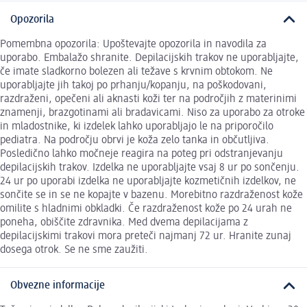
Opozorila
Pomembna opozorila: Upoštevajte opozorila in navodila za
uporabo. Embalažo shranite. Depilacijskih trakov ne uporabljajte,
če imate sladkorno bolezen ali težave s krvnim obtokom. Ne
uporabljajte jih takoj po prhanju/kopanju, na poškodovani,
razdraženi, opečeni ali aknasti koži ter na področjih z materinimi
znamenji, brazgotinami ali bradavicami. Niso za uporabo za otroke
in mladostnike, ki izdelek lahko uporabljajo le na priporočilo
pediatra. Na področju obrvi je koža zelo tanka in občutljiva.
Posledično lahko močneje reagira na poteg pri odstranjevanju
depilacijskih trakov. Izdelka ne uporabljajte vsaj 8 ur po sončenju.
24 ur po uporabi izdelka ne uporabljajte kozmetičnih izdelkov, ne
sončite se in se ne kopajte v bazenu. Morebitno razdraženost kože
omilite s hladnimi obkladki. Če razdraženost kože po 24 urah ne
poneha, obiščite zdravnika. Med dvema depilacijama z
depilacijskimi trakovi mora preteči najmanj 72 ur. Hranite zunaj
dosega otrok. Se ne sme zaužiti.
Obvezne informacije