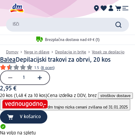
Išči
Brezplačna dostava nad 49 € (1)
Domov
Nega in dišave
Depilacija in britje
Vosek za depilacijo
Balea
Depilacijski trakovi za obrvi, 20 kos
1.5
(
8 ocen
)
2,95 €
20 kos (1,48 € za 10 kos)
Cena izdelka z DDV, brez
stroškov dostave
dm trajno nizka cena
ni zvišana od 31.01.2025
V košarico
Na voljo na spletu