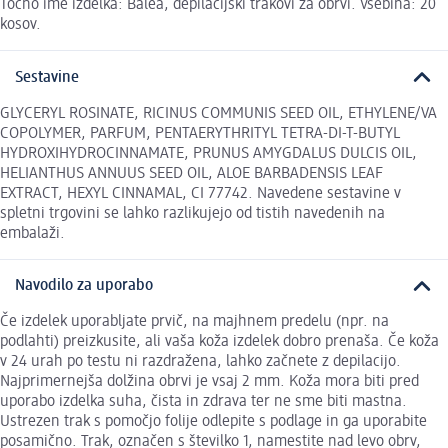
Točno ime izdelka: Balea, depilacijski trakovi za obrvi. Vsebina: 20
kosov.
Sestavine
GLYCERYL ROSINATE, RICINUS COMMUNIS SEED OIL, ETHYLENE/VA
COPOLYMER, PARFUM, PENTAERYTHRITYL TETRA-DI-T-BUTYL
HYDROXIHYDROCINNAMATE, PRUNUS AMYGDALUS DULCIS OIL,
HELIANTHUS ANNUUS SEED OIL, ALOE BARBADENSIS LEAF
EXTRACT, HEXYL CINNAMAL, CI 77742. Navedene sestavine v
spletni trgovini se lahko razlikujejo od tistih navedenih na
embalaži.
Navodilo za uporabo
Če izdelek uporabljate prvič, na majhnem predelu (npr. na
podlahti) preizkusite, ali vaša koža izdelek dobro prenaša. Če koža
v 24 urah po testu ni razdražena, lahko začnete z depilacijo.
Najprimernejša dolžina obrvi je vsaj 2 mm. Koža mora biti pred
uporabo izdelka suha, čista in zdrava ter ne sme biti mastna.
Ustrezen trak s pomočjo folije odlepite s podlage in ga uporabite
posamično. Trak, označen s številko 1, namestite nad levo obrv,