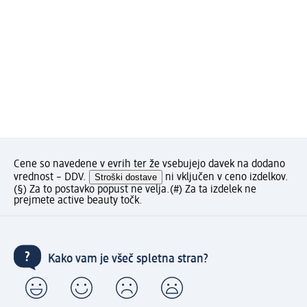
Cene so navedene v evrih ter že vsebujejo davek na dodano
vrednost – DDV.
Stroški dostave
ni vključen v ceno izdelkov.
(§) Za to postavko popust ne velja.
(#) Za ta izdelek ne
prejmete active beauty točk.
Kako vam je všeč spletna stran?