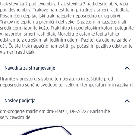
trak številka 2 pod levo obrv, trak številka 3 nad desno obrv, 4 pa
pod desno obrv. Trakove namestite in pritrdite v smeri rasti dlak.
Posamičen depilacijski trak nalepite neposredno okrog obrvi.
Trakov ne lepite na premični del veke. S palcem in kazalcem ali
sredincem napnite kožo. Trak hitro in pod ploskim kotom potegnite
v nasprotni smeri rasti dlak. Morebitne ostanke lepila lahko
odstranite z otroškim ali jedilnim oljem. Pazite, da olje ne zaide v
oči. Če ste trak napačno namestili, ga počasi in pazljivo odstranite
v smeri rasti dlak.
Navodila za shranjevanje
Hranite v prostoru s sobno temperaturo in zaščitite pred
neposredno sončno svetlobo ter velikimi temperaturnimi razlikami.
Naslov podjetja
dm-drogerie markt Am dm-Platz 1, DE-76227 Karlsruhe
service@dm.de