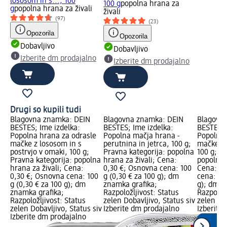
lososom in s..., 100
100 g
popolna hrana za
g
popolna hrana za živali
živali
(97)
(23)
Opozorila
Opozorila
Dobavljivo
Dobavljivo
Izberite dm prodajalno
Izberite dm prodajalno
Drugi so kupili tudi
Blagovna znamka: DEIN
Blagovna znamka: DEIN
Blagovn
BESTES; Ime izdelka:
BESTES; Ime izdelka:
BESTES; 
Popolna hrana za odrasle
Popolna mačja hrana -
Popolna 
mačke z lososom in s
perutnina in jetrca, 100 g;
mačke s 
postrvjo v omaki, 100 g;
Pravna kategorija: popolna
100 g; P
Pravna kategorija: popolna
hrana za živali; Cena:
popolna 
hrana za živali; Cena:
0,30 €; Osnovna cena: 100
Cena: 0,
0,30 €; Osnovna cena: 100
g (0,30 € za 100 g); dm
cena: 100
g (0,30 € za 100 g); dm
znamka grafika;
g); dm z
znamka grafika;
Razpoložljivost: Status
Razpoložl
Razpoložljivost: Status
zelen Dobavljivo, Status siv
zelen Dob
zelen Dobavljivo, Status siv
Izberite dm prodajalno
Izberite
Izberite dm prodajalno