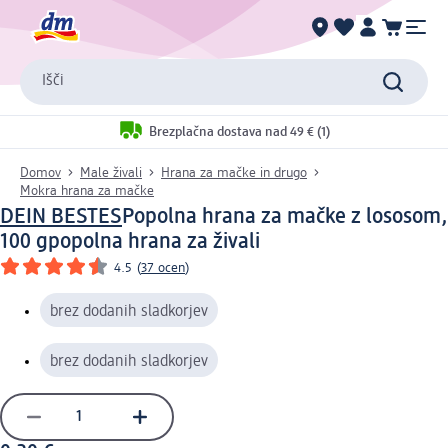
Išči
Brezplačna dostava nad 49 € (1)
Domov
Male živali
Hrana za mačke in drugo
Mokra hrana za mačke
DEIN BESTES
Popolna hrana za mačke z lososom,
100 g
popolna hrana za živali
4.5
(
37 ocen
)
brez dodanih sladkorjev
brez dodanih sladkorjev