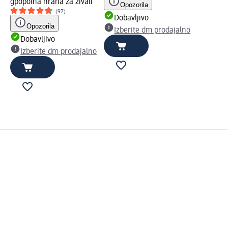
g
popolna hrana za živali
Opozorila
(97)
Dobavljivo
Opozorila
Izberite dm prodajalno
Dobavljivo
Izberite dm prodajalno