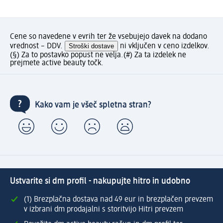
Cene so navedene v evrih ter že vsebujejo davek na dodano
vrednost – DDV.
Stroški dostave
ni vključen v ceno izdelkov.
(§) Za to postavko popust ne velja.
(#) Za ta izdelek ne
prejmete active beauty točk.
Kako vam je všeč spletna stran?
Ustvarite si dm profil - nakupujte hitro in udobno
(1) Brezplačna dostava nad 49 eur in brezplačen prevzem
v izbrani dm prodajalni s storitvijo Hitri prevzem