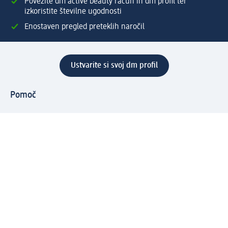
Povežite dm active beauty račun in dm profil ter
izkoristite številne ugodnosti
Enostaven pregled preteklih naročil
Ustvarite si svoj dm profil
Pomoč
Ugodnosti in storitve
Center za pomoč uporabnikom
Dostava
Vračila in menjave
Podjetje
O nas
Družbena odgovornost
Zaposlitev
Mediji
dm svet