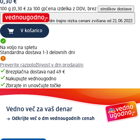
0,30 €
100 g (0,30 € za 100 g)
Cena izdelka z DDV, brez
stroškov dostave
dm trajno nizka cena
ni zvišana od 21.06.2022
V košarico
Na voljo na spletu
Standardna dostava 1-3 delovnih dni
Preverite razpoložljivost v dm prodajalni
Brezplačna dostava nad 49 €
Nakupujte vednougodno
Zbirajte in unovčujte točke
Vedno več za vaš denar
Odkrijte več o dm vednougodnih cenah