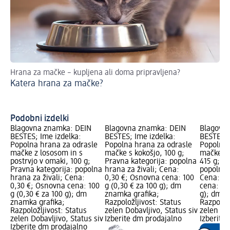
Hrana za mačke – kupljena ali doma pripravljena?
Sv
Katera hrana za mačke?
Si
Podobni izdelki
Blagovna znamka: DEIN
Blagovna znamka: DEIN
Blagovn
BESTES; Ime izdelka:
BESTES; Ime izdelka:
BESTES; 
Popolna hrana za odrasle
Popolna hrana za odrasle
Popolna 
mačke z lososom in s
mačke s kokošjo, 100 g;
mačke z 
postrvjo v omaki, 100 g;
Pravna kategorija: popolna
415 g; P
Pravna kategorija: popolna
hrana za živali; Cena:
popolna 
hrana za živali; Cena:
0,30 €; Osnovna cena: 100
Cena: 0,
0,30 €; Osnovna cena: 100
g (0,30 € za 100 g); dm
cena: 415
g (0,30 € za 100 g); dm
znamka grafika;
g); dm z
znamka grafika;
Razpoložljivost: Status
Razpoložl
Razpoložljivost: Status
zelen Dobavljivo, Status siv
zelen Dob
zelen Dobavljivo, Status siv
Izberite dm prodajalno
Izberite
Izberite dm prodajalno