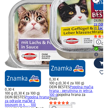
0,30 €
100 g (0,
DEIN BE
za odras
in raco, 
hrana za 
Opoz
Dobav
Izber
0,30 €
100 g (0,30 € za 100 g)
DEIN BESTES
Popolna mačja
0,30 €
hrana - perutnina in jetrca,
100 g (0,30 € za 100 g)
100 g
popolna hrana za
DEIN BESTES
Popolna hrana
živali
za odrasle mačke z
(23)
lososom in s..., 100