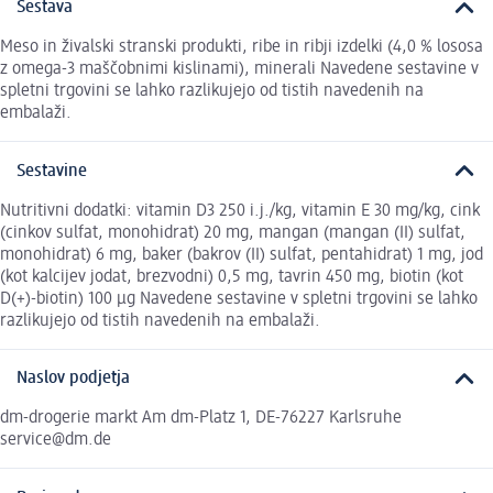
Sestava
Meso in živalski stranski produkti, ribe in ribji izdelki (4,0 % lososa
z omega-3 maščobnimi kislinami), minerali Navedene sestavine v
spletni trgovini se lahko razlikujejo od tistih navedenih na
embalaži.
Sestavine
Nutritivni dodatki: vitamin D3 250 i.j./kg, vitamin E 30 mg/kg, cink
(cinkov sulfat, monohidrat) 20 mg, mangan (mangan (II) sulfat,
monohidrat) 6 mg, baker (bakrov (II) sulfat, pentahidrat) 1 mg, jod
(kot kalcijev jodat, brezvodni) 0,5 mg, tavrin 450 mg, biotin (kot
D(+)-biotin) 100 µg Navedene sestavine v spletni trgovini se lahko
razlikujejo od tistih navedenih na embalaži.
Naslov podjetja
dm-drogerie markt Am dm-Platz 1, DE-76227 Karlsruhe
service@dm.de