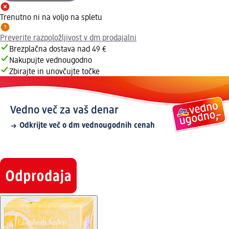
Trenutno ni na voljo na spletu
Preverite razpoložljivost v dm prodajalni
Brezplačna dostava nad 49 €
Nakupujte vednougodno
Zbirajte in unovčujte točke
Vedno več za vaš denar
Odkrijte več o dm vednougodnih cenah