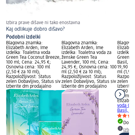
Izbira prave dišave ni tako enostavna
Ka
Kaj odlikuje dobro dišavo?
Mi
Podobni izdelki
Blagovna znamka:
Blagovna znamka:
Blagovn
Elizabeth Arden; Ime
Elizabeth Arden; Ime
Elizabet
izdelka: Toaletna voda
izdelka: Toaletna voda za
izdelka:
Green Tea Coconut Breeze,
ženske Green Tea
Green Te
100 ml; Cena: 24,95 €;
Lavender, 100 ml; Cena:
Basil, 1
Osnovna cena: 100 ml
24,95 €; Osnovna cena: 100
19,90 €;
(2,50 € za 10 ml);
ml (2,50 € za 10 ml);
ml (1,99 
Razpoložljivost: Status
Razpoložljivost: Status
Razpoložl
zelen Dobavljivo, Status siv
zelen Dobavljivo, Status siv
zelen Dob
Izberite dm prodajalno
Izberite dm prodajalno
Izberite
19,90 €
100 ml (1
Elizabet
voda Gre
Basil, 10
Dobav
Izber