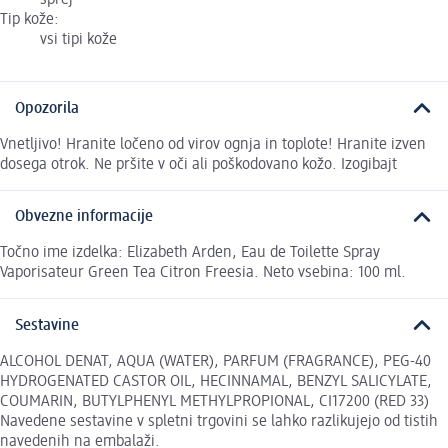
sprej
Tip kože:
vsi tipi kože
Opozorila
Vnetljivo! Hranite ločeno od virov ognja in toplote! Hranite izven
dosega otrok. Ne pršite v oči ali poškodovano kožo. Izogibajt
Obvezne informacije
Točno ime izdelka: Elizabeth Arden, Eau de Toilette Spray
Vaporisateur Green Tea Citron Freesia. Neto vsebina: 100 ml.
Sestavine
ALCOHOL DENAT, AQUA (WATER), PARFUM (FRAGRANCE), PEG-40
HYDROGENATED CASTOR OIL, HECINNAMAL, BENZYL SALICYLATE,
COUMARIN, BUTYLPHENYL METHYLPROPIONAL, CI17200 (RED 33)
Navedene sestavine v spletni trgovini se lahko razlikujejo od tistih
navedenih na embalaži.