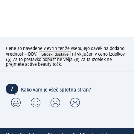
Cene so navedene v evrih ter že vsebujejo davek na dodano
vrednost – DDV.
Stroški dostave
ni vključen v ceno izdelkov.
(§) Za to postavko popust ne velja.
(#) Za ta izdelek ne
prejmete active beauty točk.
Kako vam je všeč spletna stran?