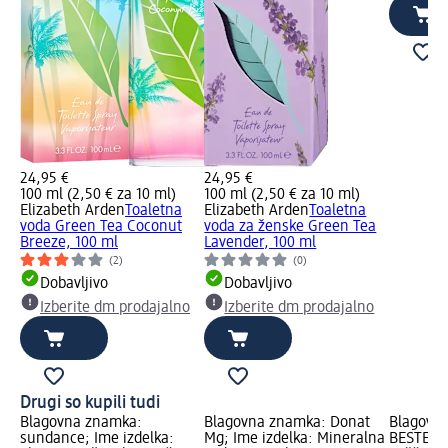
24,95 €
24,95 €
100 ml (2,50 € za 10 ml)
100 ml (2,50 € za 10 ml)
Elizabeth Arden
Toaletna
Elizabeth Arden
Toaletna
voda Green Tea Coconut
voda za ženske Green Tea
Breeze, 100 ml
Lavender, 100 ml
(2)
(0)
Dobavljivo
Dobavljivo
Izberite dm prodajalno
Izberite dm prodajalno
Drugi so kupili tudi
Blagovna znamka:
Blagovna znamka: Donat
Blagovn
sundance; Ime izdelka:
Mg; Ime izdelka: Mineralna
BESTES; 