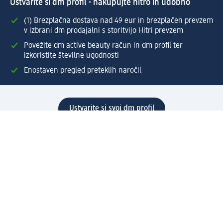
Ustvarite si dm profil - nakupujte hitro in udobno
(1) Brezplačna dostava nad 49 eur in brezplačen prevzem
v izbrani dm prodajalni s storitvijo Hitri prevzem
Povežite dm active beauty račun in dm profil ter
izkoristite številne ugodnosti
Enostaven pregled preteklih naročil
Ustvarite si svoj dm profil
Pomoč
Ugodnosti in storitve
Center za pomoč uporabnikom
Dostava
Vračila in menjave
Podjetje
O nas
Družbena odgovornost
Zaposlitev
Mediji