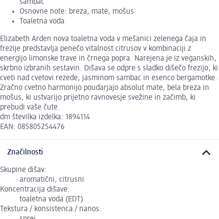
sambac
Osnovne note: breza, mate, mošus
Toaletna voda
Elizabeth Arden nova toaletna voda v mešanici zelenega čaja in
frezije predstavlja penečo vitalnost citrusov v kombinaciji z
energijo limonske trave in črnega popra. Narejena je iz veganskih,
skrbno izbranih sestavin. Dišava se odpre s sladko dišečo frezijo, ki
cveti nad cvetovi rezede, jasminom sambac in esenco bergamotke.
Zračno cvetno harmonijo poudarjajo absolut mate, bela breza in
mošus, ki ustvarijo prijetno ravnovesje svežine in začimb, ki
prebudi vaše čute.
dm številka izdelka: 1894114
EAN: 085805254476
Značilnosti
Skupine dišav:
aromatični, citrusni
Koncentracija dišave:
toaletna voda (EDT)
Tekstura / konsistenca / nanos: