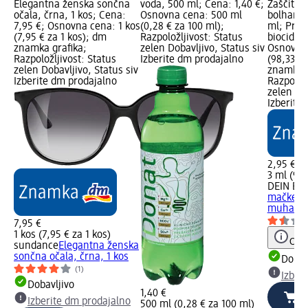
Elegantna ženska sončna
voda, 500 ml; Cena: 1,40 €;
Zaščita 
očala, črna, 1 kos; Cena:
Osnovna cena: 500 ml
bolhami,
7,95 €; Osnovna cena: 1 kos
(0,28 € za 100 ml);
ml; Prav
(7,95 € za 1 kos); dm
Razpoložljivost: Status
biocid; C
znamka grafika;
zelen Dobavljivo, Status siv
Osnovna 
Razpoložljivost: Status
Izberite dm prodajalno
(98,33 €
zelen Dobavljivo, Status siv
znamka g
Izberite dm prodajalno
Razpoložl
zelen Dob
Izberite
2,95 €
3 ml (98,
DEIN BE
mačke pr
muhami,
7,95 €
1 kos (7,95 € za 1 kos)
Opoz
sundance
Elegantna ženska
sončna očala, črna, 1 kos
Dobav
(1)
Izber
Dobavljivo
1,40 €
Izberite dm prodajalno
500 ml (0,28 € za 100 ml)