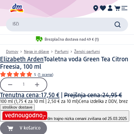
Išči
Brezplačna dostava nad 49 € (1)
Domov
Nega in dišave
Parfumi
Ženski parfumi
Elizabeth Arden
Toaletna voda Green Tea Citron
Freesia, 100 ml
5
(
1 ocena
)
Trenutna cena:
17,50 €
|
Prejšnja cena:
24,95 €
100 ml (1,75 € za 10 ml |
2,50 € za 10 ml
)
Cena izdelka z DDV, brez
stroškov dostave
dm trajno nizka cena
ni zvišana od 25.03.2025
V košarico