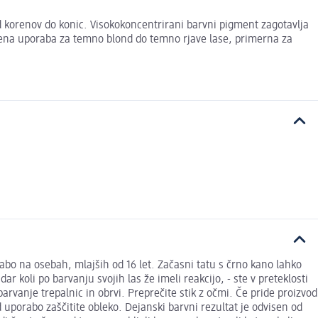
od korenov do konic. Visokokoncentrirani barvni pigment zagotavlja
očena uporaba za temno blond do temno rjave lase, primerna za
rabo na osebah, mlajših od 16 let. Začasni tatu s črno kano lahko
ar koli po barvanju svojih las že imeli reakcijo, - ste v preteklosti
arvanje trepalnic in obrvi. Preprečite stik z očmi. Če pride proizvod
d uporabo zaščitite obleko. Dejanski barvni rezultat je odvisen od