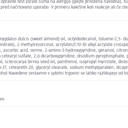
ravite test zaradi suma na alergijo (glejte priložena navodila), tudi
pred načrtovano uporabo. V primeru kakršne koli reakcije ali če ste
dalus dulcis (sweet almond) oil, octyldodecanol, toluene-2,5- di
inérale), 2-methylresorcinol, acrylates/C10-30 alkyl acrylate crossp
ol, ascorbic acid, serine, 2-amino-3-hydroxypyridine, geraniol, citr
dium cetearyl sulfate, 2,6-dicarboxypyridine, disodium pyrophospha
l, sclerocarya birrea seed oil, panthenol, isopropyl myristate, dis
, ceteareth-20, glyceryl stearate, sodium methylparaben, dicapryl
lcohol Navedene sestavine v spletni trgovini se lahko razlikujejo od 
com