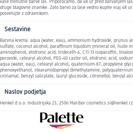
vaše trenutne barve las. Priporočamo, da 48 ur pred barvanjem las op
druge blagovne znamke. Zato barvo za lase vedno kupite vsaj 48 ur 
posvetujte z zdravnikom.
Sestavine
Barvna krema: aqua (water, eau), ammonium hydroxide, prunus amyg
sulfate, coconut alcohol, paraffinum liquidum (mineral oil, huile m
aminophenol, etidronic acid, trideceth-6, C11-13 isoparaffin, linalo
peroxide, cetearyl alcohol, PEG-40 castor oil, etidronic acid, so
aqua (water, eau), cetearyl alcohol, quaternium-87, propylene glyco
phenoxyethanol, stearamidopropyl dimethylamine, polyquaternium-37
cinnamal, benzyl salicylate, lauryl glucoside, citronellol, benzyl a
Naslov podjetja
Henkel d.o.o. Industrijska 23, 2506 Maribor cosmetics.si@henkel.