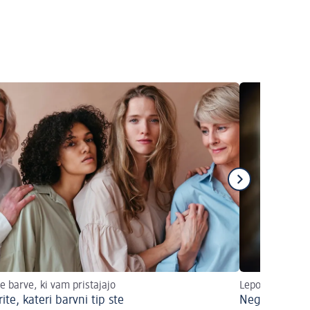
te barve, ki vam pristajajo
Lepotni nasveti
ite, kateri barvni tip ste
Nega rjavih l