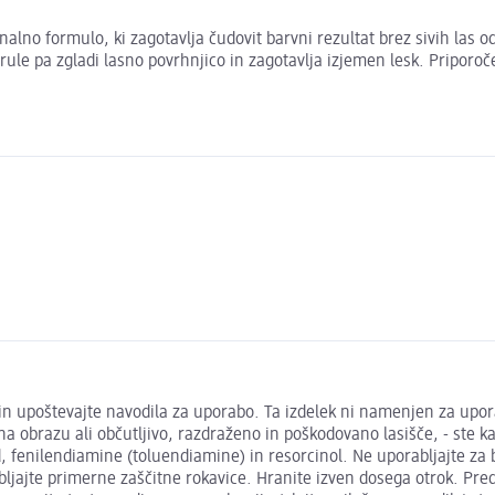
alno formulo, ki zagotavlja čudovit barvni rezultat brez sivih las 
ule pa zgladi lasno povrhnjico in zagotavlja izjemen lesk. Pripor
e in upoštevajte navodila za uporabo. Ta izdelek ni namenjen za upo
na obrazu ali občutljivo, razdraženo in poškodovano lasišče, - ste kad
, fenilendiamine (toluendiamine) in resorcinol. Ne uporabljajte za b
rabljajte primerne zaščitne rokavice. Hranite izven dosega otrok. Pre