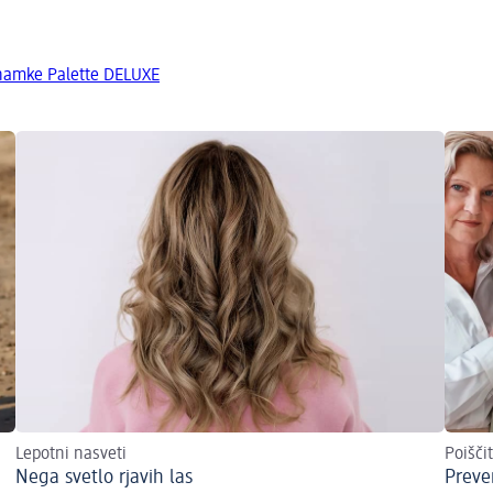
znamke Palette DELUXE
Lepotni nasveti
Poišči
Nega svetlo rjavih las
Prever