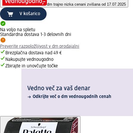
dm trajno nizka cena
ni zvišana od 17.07.2025
V košarico
Na voljo na spletu
Standardna dostava 1-3 delovnih dni
Preverite razpoložljivost v dm prodajalni
Brezplačna dostava nad 49 €
Nakupujte vednougodno
Zbirajte in unovčujte točke
Vedno več za vaš denar
Odkrijte več o dm vednougodnih cenah