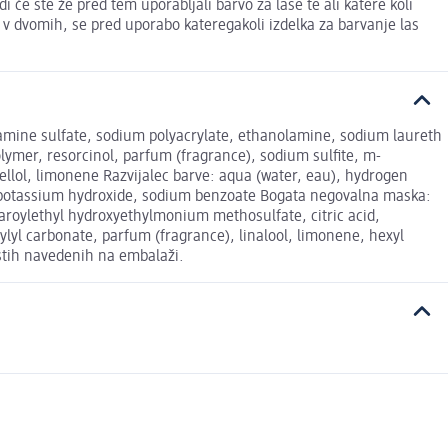
 če ste že pred tem uporabljali barvo za lase te ali katere koli
 v dvomih, se pred uporabo kateregakoli izdelka za barvanje las
amine sulfate, sodium polyacrylate, ethanolamine, sodium laureth
olymer, resorcinol, parfum (fragrance), sodium sulfite, m-
onellol, limonene Razvijalec barve: aqua (water, eau), hydrogen
te, potassium hydroxide, sodium benzoate Bogata negovalna maska:
tearoylethyl hydroxyethylmonium methosulfate, citric acid,
yl carbonate, parfum (fragrance), linalool, limonene, hexyl
tistih navedenih na embalaži.