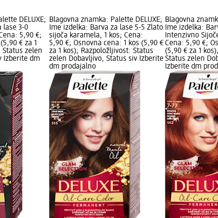
alette DELUXE;
Blagovna znamka: Palette DELUXE;
Blagovna znamk
 lase 3-0
Ime izdelka: Barva za lase 5-5 Zlato
Ime izdelka: Bar
Cena: 5,90 €;
sijoča karamela, 1 kos; Cena:
Intenzivno Sijoč
(5,90 € za 1
5,90 €; Osnovna cena: 1 kos (5,90 €
Cena: 5,90 €; O
: Status zelen
za 1 kos); Razpoložljivost: Status
(5,90 € za 1 kos)
v Izberite dm
zelen Dobavljivo, Status siv Izberite
Status zelen Dob
dm prodajalno
Izberite dm pro