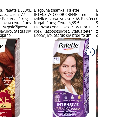
a: Palette DELUXE;
Blagovna znamka: Palette
Blagovna z
va za lase 7-77
INTENSIVE COLOR CREME; Ime
Ime izdelka:
e Bakrena, 1 kos;
izdelka: Barva za lase 7-65 Bleščeči
Ognjeno Rde
snovna cena: 1 kos
Nugat, 1 kos; Cena: 4,95 €;
5,90 €; Osn
; Razpoložljivost:
Osnovna cena: 1 kos (4,95 € za 1
za 1 kos); R
avljivo, Status siv
kos); Razpoložljivost: Status zelen
zelen Dobavl
dajalno
Dobavljivo, Status siv Izberite dm
dm prodaja