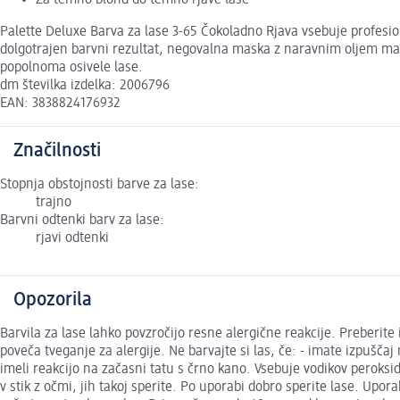
Za temno blond do temno rjave lase
Palette Deluxe Barva za lase 3-65 Čokoladno Rjava vsebuje profesion
dolgotrajen barvni rezultat, negovalna maska z naravnim oljem mar
popolnoma osivele lase.
dm številka izdelka: 2006796
EAN: 3838824176932
Značilnosti
Stopnja obstojnosti barve za lase:
trajno
Barvni odtenki barv za lase:
rjavi odtenki
Opozorila
Barvila za lase lahko povzročijo resne alergične reakcije. Preberit
poveča tveganje za alergije. Ne barvajte si las, če: - imate izpuščaj 
imeli reakcijo na začasni tatu s črno kano. Vsebuje vodikov peroksid
v stik z očmi, jih takoj sperite. Po uporabi dobro sperite lase. Upo