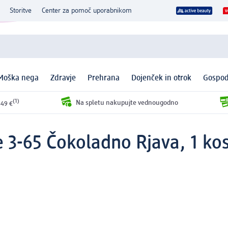
Storitve
Center za pomoč uporabnikom
Moška nega
Zdravje
Prehrana
Dojenček in otrok
Gospod
(1)
Na spletu nakupujte vednougodno
 49 €
e 3-65 Čokoladno Rjava, 1 ko