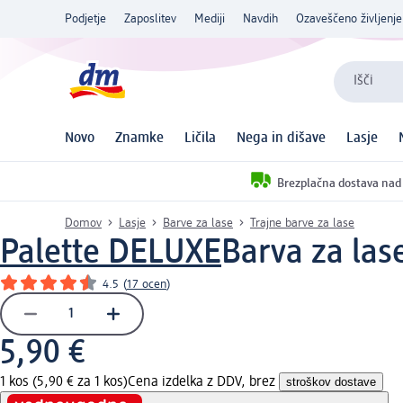
Podjetje
Zaposlitev
Mediji
Navdih
Ozaveščeno življenje
Išči
Novo
Znamke
Ličila
Nega in dišave
Lasje
Brezplačna dostava nad
Domov
Lasje
Barve za lase
Trajne barve za lase
Palette DELUXE
Barva za las
4.5
(
17 ocen
)
5,90 €
1 kos (5,90 € za 1 kos)
Cena izdelka z DDV, brez
stroškov dostave