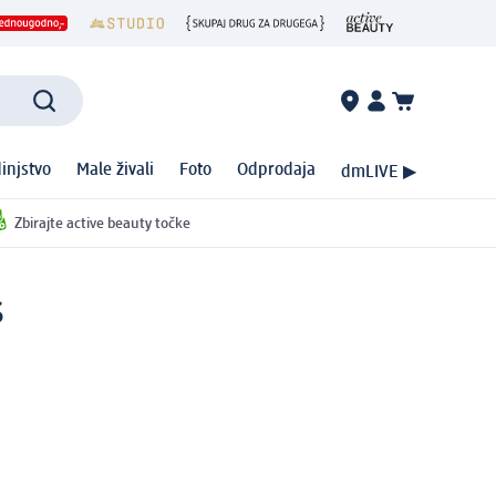
injstvo
Male živali
Foto
Odprodaja
dmLIVE ▶
Zbirajte active beauty točke
s