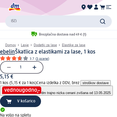
Išči
Brezplačna dostava nad 49 € (1)
Domov
Lasje
Dodatki za lase
Elastike za lase
ebelin
Škatlica z elastikami za lase, 1 kos
3.7
(
3 ocene
)
5,15 €
1 kos (5,15 € za 1 kos)
Cena izdelka z DDV, brez
stroškov dostave
dm trajno nizka cena
ni zvišana od 13.05.2025
V košarico
Na voljo na spletu