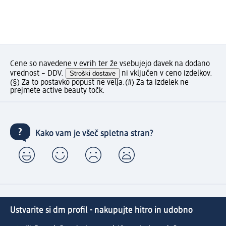
Cene so navedene v evrih ter že vsebujejo davek na dodano
vrednost – DDV.
Stroški dostave
ni vključen v ceno izdelkov.
(§) Za to postavko popust ne velja.
(#) Za ta izdelek ne
prejmete active beauty točk.
Kako vam je všeč spletna stran?
Ustvarite si dm profil - nakupujte hitro in udobno