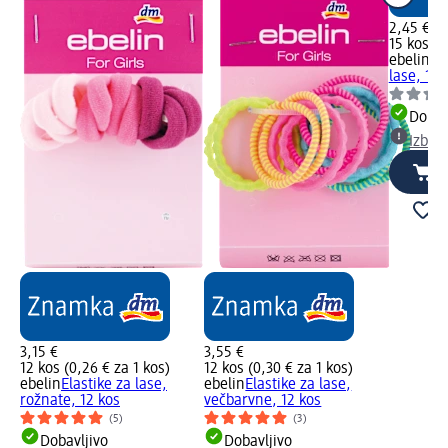
2,45 €
15 kos (0
ebelin
Ot
lase, 15 
Dobav
Izber
3,15 €
3,55 €
12 kos (0,26 € za 1 kos)
12 kos (0,30 € za 1 kos)
ebelin
Elastike za lase,
ebelin
Elastike za lase,
rožnate, 12 kos
večbarvne, 12 kos
(5)
(3)
Dobavljivo
Dobavljivo