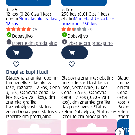
3,15 €
3,15 €
12 kos (0,26 € za 1 kos)
250 kos (0,01 € za 1 kos)
ebelin
Mini elastike za lase,
ebelin
Mini elastike za lase,
12 kos
prozorne, 250 kos
(3)
(2)
Dobavljivo
Dobavljivo
Izberite dm prodajalno
Izberite dm prodajalno
Drugi so kupili tudi
Blagovna znamka: ebelin;
Blagovna znamka: ebelin;
Blagovna
Ime izdelka: Elastike za
Ime izdelka: Elastike za
Ime izde
lase, rožnate, 12 kos; Cena:
lase, večbarvne, 12 kos;
elastike 
3,15 €; Osnovna cena: 12
Cena: 3,55 €; Osnovna
Cena: 2,
kos (0,26 € za 1 kos); dm
cena: 12 kos (0,30 € za 1
cena: 15 
znamka grafika;
kos); dm znamka grafika;
kos); dm
Razpoložljivost: Status
Razpoložljivost: Status
Razpoložl
zelen Dobavljivo, Status siv
zelen Dobavljivo, Status siv
zelen Dob
Izberite dm prodajalno
Izberite dm prodajalno
Izberite