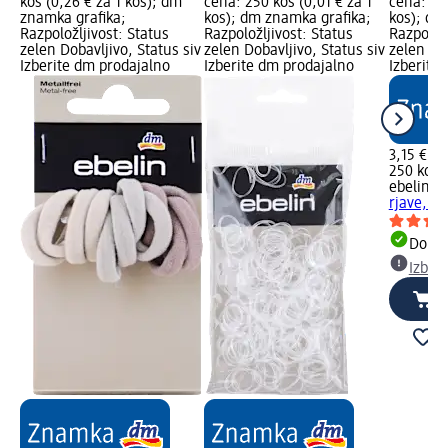
kos (0,26 € za 1 kos); dm
cena: 250 kos (0,01 € za 1
cena: 250
znamka grafika;
kos); dm znamka grafika;
kos); dm
Razpoložljivost: Status
Razpoložljivost: Status
Razpoložl
zelen Dobavljivo, Status siv
zelen Dobavljivo, Status siv
zelen Dob
Izberite dm prodajalno
Izberite dm prodajalno
Izberite
3,15 €
250 kos (
ebelin
Mi
rjave, 25
Dobav
Izber