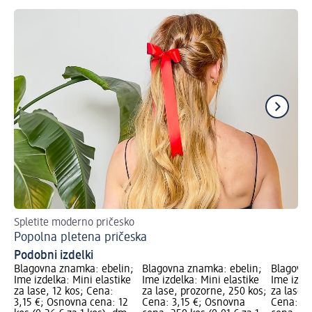
Spletite moderno pričesko
Ne
Popolna pletena pričeska
Ko
Podobni izdelki
Blagovna znamka: ebelin;
Blagovna znamka: ebelin;
Blagovna
Ime izdelka: Mini elastike
Ime izdelka: Mini elastike
Ime izdel
za lase, 12 kos; Cena:
za lase, prozorne, 250 kos;
za lase, 
3,15 €; Osnovna cena: 12
Cena: 3,15 €; Osnovna
Cena: 3,