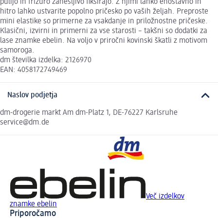
pulijo in frizuro zanesljivo fiksirajo. Z njimi lahko enostavno in
hitro lahko ustvarite popolno pričesko po vaših željah. Preproste
mini elastike so primerne za vsakdanje in priložnostne pričeske.
Klasični, izvirni in primerni za vse starosti – takšni so dodatki za
lase znamke ebelin. Na voljo v priročni kovinski škatli z motivom
samoroga.
dm številka izdelka: 2126970
EAN: 4058172749469
Naslov podjetja
dm-drogerie markt Am dm-Platz 1, DE-76227 Karlsruhe
service@dm.de
Več izdelkov
znamke ebelin
Priporočamo