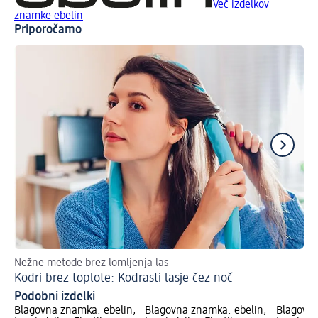
Več izdelkov
znamke ebelin
Priporočamo
Nežne metode brez lomljenja las
Pr
Kodri brez toplote: Kodrasti lasje čez noč
Bo
Podobni izdelki
Blagovna znamka: ebelin;
Blagovna znamka: ebelin;
Blagovna