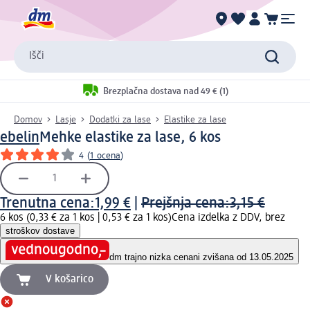
Išči
Brezplačna dostava nad 49 € (1)
Domov
Lasje
Dodatki za lase
Elastike za lase
ebelin
Mehke elastike za lase, 6 kos
4
(
1 ocena
)
Trenutna cena:
1,99 €
|
Prejšnja cena:
3,15 €
6 kos (0,33 € za 1 kos |
0,53 € za 1 kos
)
Cena izdelka z DDV, brez
stroškov dostave
dm trajno nizka cena
ni zvišana od 13.05.2025
V košarico