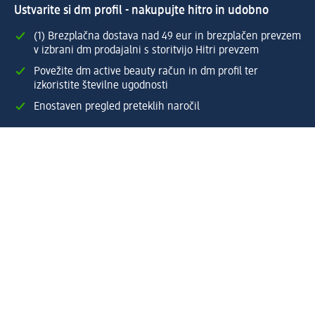
Ustvarite si dm profil - nakupujte hitro in udobno
(1) Brezplačna dostava nad 49 eur in brezplačen prevzem
v izbrani dm prodajalni s storitvijo Hitri prevzem
Povežite dm active beauty račun in dm profil ter
izkoristite številne ugodnosti
Enostaven pregled preteklih naročil
Ustvarite si svoj dm profil
Pomoč
Ugodnosti in storitve
Center za pomoč uporabnikom
Dostava
Vračila in menjave
Podjetje