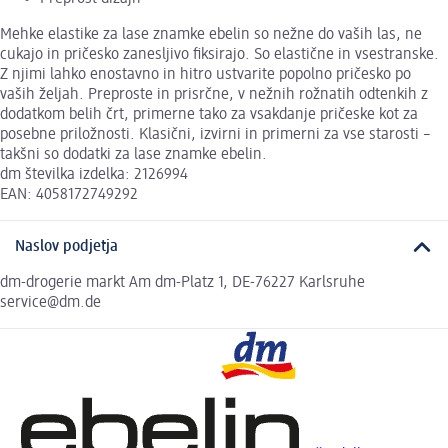
Mehke elastike za lase znamke ebelin so nežne do vaših las, ne
cukajo in pričesko zanesljivo fiksirajo. So elastične in vsestranske.
Z njimi lahko enostavno in hitro ustvarite popolno pričesko po
vaših željah. Preproste in prisrčne, v nežnih rožnatih odtenkih z
dodatkom belih črt, primerne tako za vsakdanje pričeske kot za
posebne priložnosti. Klasični, izvirni in primerni za vse starosti –
takšni so dodatki za lase znamke ebelin.
dm številka izdelka: 2126994
EAN: 4058172749292
Naslov podjetja
dm-drogerie markt Am dm-Platz 1, DE-76227 Karlsruhe
service@dm.de