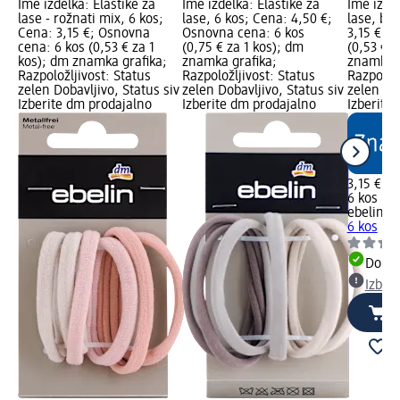
Ime izdelka: Elastike za
Ime izdelka: Elastike za
Ime izdel
lase - rožnati mix, 6 kos;
lase, 6 kos; Cena: 4,50 €;
lase, bež
Cena: 3,15 €; Osnovna
Osnovna cena: 6 kos
3,15 €; 
cena: 6 kos (0,53 € za 1
(0,75 € za 1 kos); dm
(0,53 € z
kos); dm znamka grafika;
znamka grafika;
znamka g
Razpoložljivost: Status
Razpoložljivost: Status
Razpoložl
zelen Dobavljivo, Status siv
zelen Dobavljivo, Status siv
zelen Dob
Izberite dm prodajalno
Izberite dm prodajalno
Izberite
3,15 €
6 kos (0,
ebelin
El
6 kos
Dobav
Izber