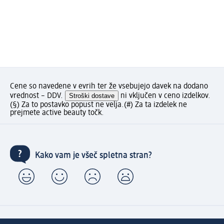
Cene so navedene v evrih ter že vsebujejo davek na dodano
vrednost – DDV.
Stroški dostave
ni vključen v ceno izdelkov.
(§) Za to postavko popust ne velja.
(#) Za ta izdelek ne
prejmete active beauty točk.
Kako vam je všeč spletna stran?