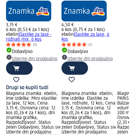
3,15 €
4,50 €
6 kos (0,53 € za 1 kos)
6 kos (0,75 € za 1 kos)
ebelin
Elastike za lase -
ebelin
Elastike za lase, 6
rožnati mix, 6 kos
kos
(3)
(1)
Dobavljivo
Dobavljivo
Izberite dm prodajalno
Izberite dm prodajalno
Drugi so kupili tudi
Blagovna znamka: ebelin;
Blagovna znamka: ebelin;
Blagovn
Ime izdelka: Mini elastike
Ime izdelka: Elastike za
PARiS EL
za lase, 12 kos; Cena:
lase, rožnate, 12 kos; Cena:
Balzam z
3,15 €; Osnovna cena: 12
3,15 €; Osnovna cena: 12
volumna 
kos (0,26 € za 1 kos); dm
kos (0,26 € za 1 kos); dm
200 ml; 
znamka grafika;
znamka grafika;
Osnovna 
Razpoložljivost: Status
Razpoložljivost: Status
(2,33 € z
zelen Dobavljivo, Status siv
zelen Dobavljivo, Status siv
Razpoložl
Izberite dm prodajalno
Izberite dm prodajalno
zelen Dob