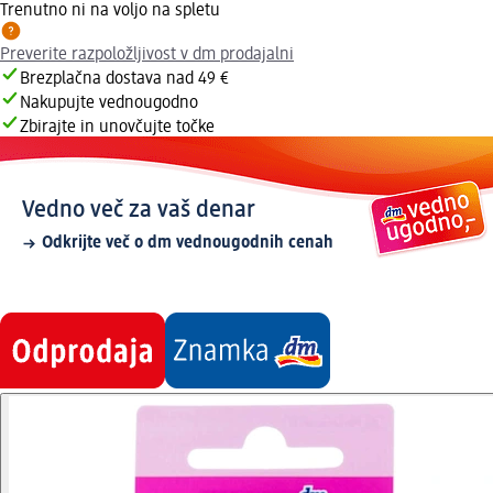
Trenutno ni na voljo na spletu
Preverite razpoložljivost v dm prodajalni
Brezplačna dostava nad 49 €
Nakupujte vednougodno
Zbirajte in unovčujte točke
Vedno več za vaš denar
Odkrijte več o dm vednougodnih cenah