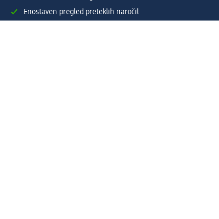
Enostaven pregled preteklih naročil
Ustvarite si svoj dm profil
Pomoč
Ugodnosti in storitve
Center za pomoč uporabnikom
Dostava
Vračila in menjave
Podjetje
O nas
Družbena odgovornost
Zaposlitev
Mediji
dm svet