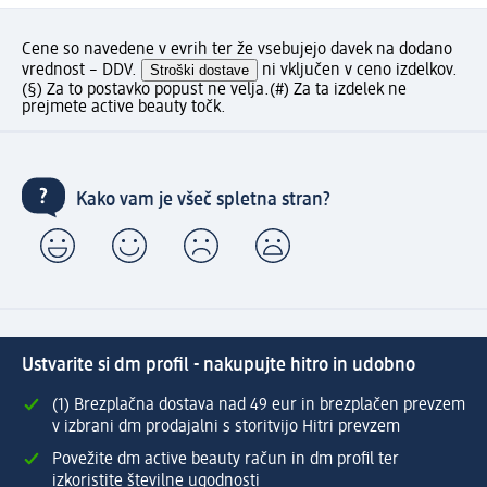
Cene so navedene v evrih ter že vsebujejo davek na dodano
vrednost – DDV.
Stroški dostave
ni vključen v ceno izdelkov.
(§) Za to postavko popust ne velja.
(#) Za ta izdelek ne
prejmete active beauty točk.
Kako vam je všeč spletna stran?
Ustvarite si dm profil - nakupujte hitro in udobno
(1) Brezplačna dostava nad 49 eur in brezplačen prevzem
v izbrani dm prodajalni s storitvijo Hitri prevzem
Povežite dm active beauty račun in dm profil ter
izkoristite številne ugodnosti