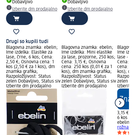
Dobavljivo
Dobavljivo
Izberite dm prodajalno
Izberite dm prodajalno
Drugi so kupili tudi
Blagovna znamka: ebelin;
Blagovna znamka: ebelin;
Blagovna
Ime izdelka: Elastike za
Ime izdelka: Mini elastike
Ime izdel
lase, črne, 6 kos; Cena:
za lase, prozorne, 250 kos;
lase - ro
2,50 €; Osnovna cena: 1
Cena: 3,15 €; Osnovna
Cena: 3,
kos (2,50 € za 1 kos); dm
cena: 250 kos (0,01 € za 1
cena: 6 k
znamka grafika;
kos); dm znamka grafika;
kos); dm
Razpoložljivost: Status
Razpoložljivost: Status
Razpoložl
zelen Dobavljivo, Status siv
zelen Dobavljivo, Status siv
zelen Dob
Izberite dm prodajalno
Izberite dm prodajalno
Izberite
3,15 €
6 kos (0,
ebelin
El
rožnati m