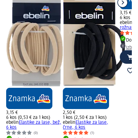
3,15 €
6 kos (0,
ebelin
El
rožnati m
Dobav
Izber
3,15 €
2,50 €
6 kos (0,53 € za 1 kos)
1 kos (2,50 € za 1 kos)
ebelin
Elastike za lase, bež,
ebelin
Elastike za lase,
6 kos
črne, 6 kos
(0)
(1)