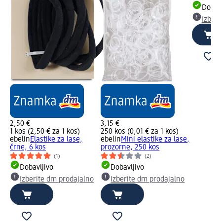
Dobav
Izber
2,50 €
3,15 €
1 kos (2,50 € za 1 kos)
250 kos (0,01 € za 1 kos)
ebelin
Elastike za lase,
ebelin
Mini elastike za lase,
črne, 6 kos
prozorne, 250 kos
(1)
(2)
Dobavljivo
Dobavljivo
Izberite dm prodajalno
Izberite dm prodajalno