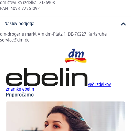
dm številka izdelka: 2126908
EAN: 4058172561092
Naslov podjetja
dm-drogerie markt Am dm-Platz 1, DE-76227 Karlsruhe
service@dm.de
Več izdelkov
znamke ebelin
Priporočamo