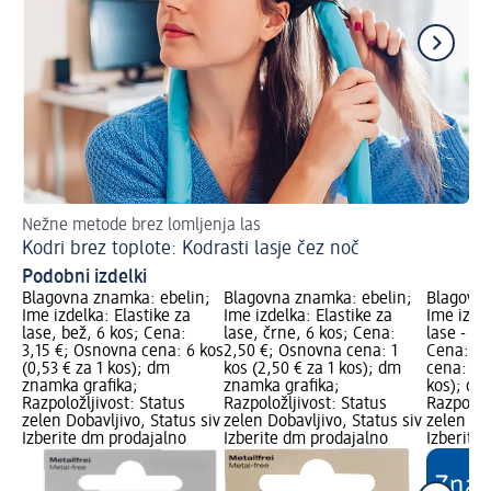
Nežne metode brez lomljenja las
Kap
Kodri brez toplote: Kodrasti lasje čez noč
Pr
Podobni izdelki
Blagovna znamka: ebelin;
Blagovna znamka: ebelin;
Blagovna
Ime izdelka: Elastike za
Ime izdelka: Elastike za
Ime izdel
lase, bež, 6 kos; Cena:
lase, črne, 6 kos; Cena:
lase - ro
3,15 €; Osnovna cena: 6 kos
2,50 €; Osnovna cena: 1
Cena: 3,
(0,53 € za 1 kos); dm
kos (2,50 € za 1 kos); dm
cena: 6 k
znamka grafika;
znamka grafika;
kos); dm
Razpoložljivost: Status
Razpoložljivost: Status
Razpoložl
zelen Dobavljivo, Status siv
zelen Dobavljivo, Status siv
zelen Dob
Izberite dm prodajalno
Izberite dm prodajalno
Izberite