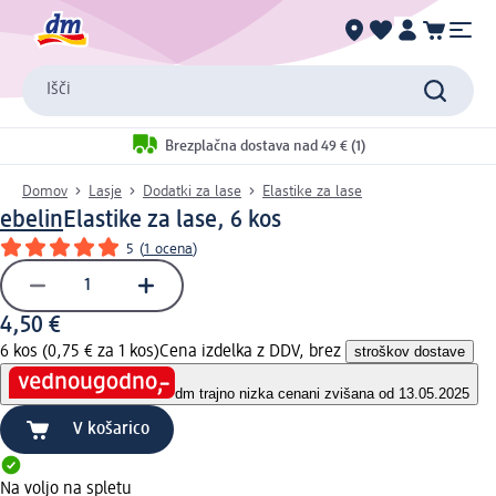
Išči
Brezplačna dostava nad 49 € (1)
Domov
Lasje
Dodatki za lase
Elastike za lase
ebelin
Elastike za lase, 6 kos
5
(
1 ocena
)
4,50 €
6 kos (0,75 € za 1 kos)
Cena izdelka z DDV, brez
stroškov dostave
dm trajno nizka cena
ni zvišana od 13.05.2025
V košarico
Na voljo na spletu