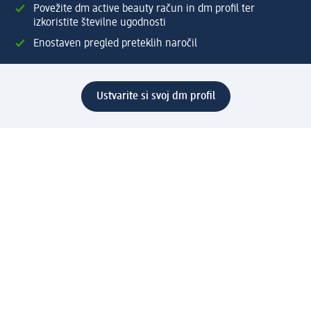
Povežite dm active beauty račun in dm profil ter
izkoristite številne ugodnosti
Enostaven pregled preteklih naročil
Ustvarite si svoj dm profil
Pomoč
Ugodnosti in storitve
Center za pomoč uporabnikom
Dostava
Vračila in menjave
Podjetje
O nas
Družbena odgovornost
Zaposlitev
Mediji
dm svet