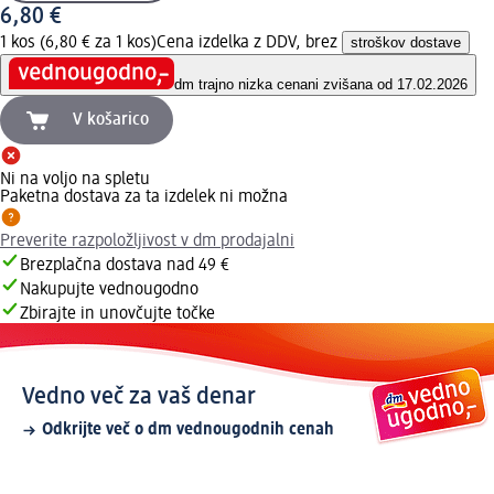
6,80 €
1 kos (6,80 € za 1 kos)
Cena izdelka z DDV, brez
stroškov dostave
dm trajno nizka cena
ni zvišana od 17.02.2026
V košarico
Ni na voljo na spletu
Paketna dostava za ta izdelek ni možna
Preverite razpoložljivost v dm prodajalni
Brezplačna dostava nad 49 €
Nakupujte vednougodno
Zbirajte in unovčujte točke
Vedno več za vaš denar
Odkrijte več o dm vednougodnih cenah