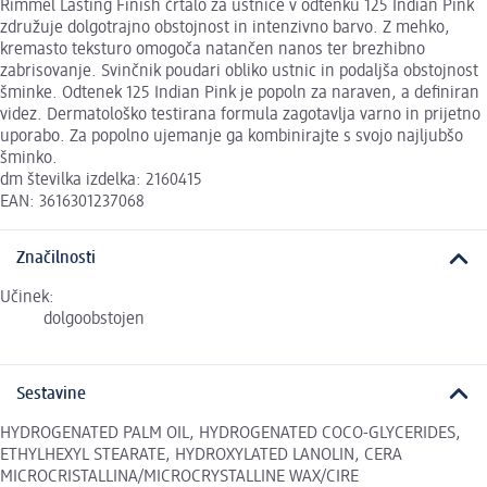
Rimmel Lasting Finish črtalo za ustnice v odtenku 125 Indian Pink
združuje dolgotrajno obstojnost in intenzivno barvo. Z mehko,
kremasto teksturo omogoča natančen nanos ter brezhibno
zabrisovanje. Svinčnik poudari obliko ustnic in podaljša obstojnost
šminke. Odtenek 125 Indian Pink je popoln za naraven, a definiran
videz. Dermatološko testirana formula zagotavlja varno in prijetno
uporabo. Za popolno ujemanje ga kombinirajte s svojo najljubšo
šminko.
dm številka izdelka: 2160415
EAN: 3616301237068
Značilnosti
Učinek:
dolgoobstojen
Sestavine
HYDROGENATED PALM OIL, HYDROGENATED COCO-GLYCERIDES,
ETHYLHEXYL STEARATE, HYDROXYLATED LANOLIN, CERA
MICROCRISTALLINA/MICROCRYSTALLINE WAX/CIRE