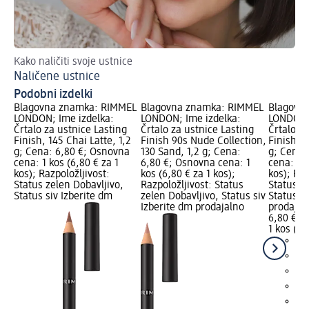
Kako naličiti svoje ustnice
Pri
Naličene ustnice
V 
Podobni izdelki
Blagovna znamka: RIMMEL
Blagovna znamka: RIMMEL
Blagovn
LONDON; Ime izdelka:
LONDON; Ime izdelka:
LONDON; 
Črtalo za ustnice Lasting
Črtalo za ustnice Lasting
Črtalo za
Finish, 145 Chai Latte, 1,2
Finish 90s Nude Collection,
Finish, 
g; Cena: 6,80 €; Osnovna
130 Sand, 1,2 g; Cena:
g; Cena:
cena: 1 kos (6,80 € za 1
6,80 €; Osnovna cena: 1
cena: 1 k
kos); Razpoložljivost:
kos (6,80 € za 1 kos);
kos); Raz
Status zelen Dobavljivo,
Razpoložljivost: Status
Status z
Status siv Izberite dm
zelen Dobavljivo, Status siv
Status si
Izberite dm prodajalno
prodajal
6,80 €
1 kos (6,