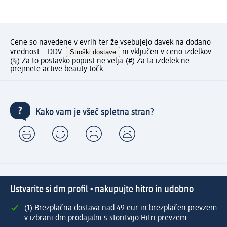
Cene so navedene v evrih ter že vsebujejo davek na dodano
vrednost – DDV.
Stroški dostave
ni vključen v ceno izdelkov.
(§) Za to postavko popust ne velja.
(#) Za ta izdelek ne
prejmete active beauty točk.
Kako vam je všeč spletna stran?
Ustvarite si dm profil - nakupujte hitro in udobno
(1) Brezplačna dostava nad 49 eur in brezplačen prevzem
v izbrani dm prodajalni s storitvijo Hitri prevzem