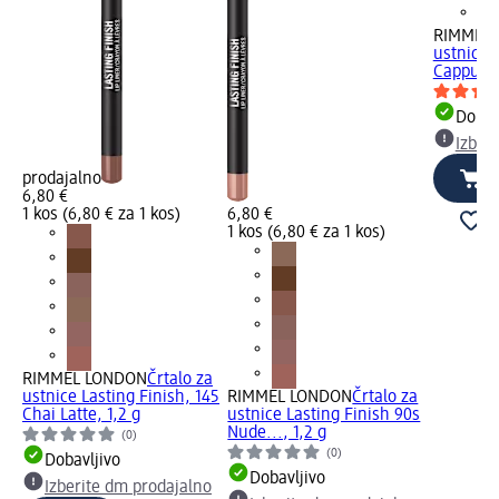
RIMMEL
ustnice 
Cappucci
Dobav
Izber
prodajalno
6,80 €
1 kos (6,80 € za 1 kos)
6,80 €
1 kos (6,80 € za 1 kos)
RIMMEL LONDON
Črtalo za
ustnice Lasting Finish, 145
RIMMEL LONDON
Črtalo za
Chai Latte, 1,2 g
ustnice Lasting Finish 90s
Nude..., 1,2 g
(0)
(0)
Dobavljivo
Dobavljivo
Izberite dm prodajalno