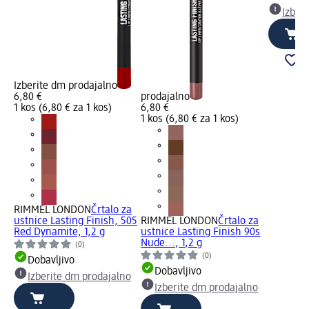
Izber
Izberite dm prodajalno
6,80 €
prodajalno
1 kos (6,80 € za 1 kos)
6,80 €
1 kos (6,80 € za 1 kos)
RIMMEL LONDON
Črtalo za
ustnice Lasting Finish, 505
RIMMEL LONDON
Črtalo za
Red Dynamite, 1,2 g
ustnice Lasting Finish 90s
Nude..., 1,2 g
(0)
(0)
Dobavljivo
Dobavljivo
Izberite dm prodajalno
Izberite dm prodajalno