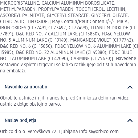
MICROCRISTALLINE, CALCIUM ALUMINUM BOROSILICATE,
METHYLPARABEN, PROPYLPARABEN, TOCOPHEROL, LECITHIN,
ASCORBYL PALMITATE, GLYCERYL STEARATE, GLYCERYL OLEATE,
CITRIC ACID, TIN OXIDE, [May Contain/Peut Contenir/+/- :MICA,
IRON OXIDES (CI 77491, CI 77492, CI 77499), TITANIUM DIOXIDE (CI
77891), D&C RED NO. 7 CALCIUM LAKE (CI 15850), FD&C YELLOW
NO. 5 ALUMINUM LAKE (CI 19140), MANGANESE VIOLET (CI 77742),
D&C RED NO. 6 (CI 15850), FD&C YELLOW NO. 6 ALUMINUM LAKE (CI
15985), D&C RED NO. 22 ALUMINUM LAKE (CI 45380), FD&C BLUE
NO. 1 ALUMINUM LAKE (CI 42090), CARMINE (CI 75470)]. Navedene
sestavine v spletni trgovini se lahko razlikujejo od tistih navedenih
na embalaži.
Navodilo za uporabo
Obrobite ustnice in jih nanesite pred šminko za definiran videz
ustnic z dolgo obstojno barvo.
Naslov podjetja
Orbico d.o.o. Verovškova 72, Ljubljana info.si@orbico.com