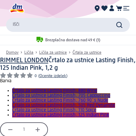
Išči
Brezplačna dostava nad 49 € (1)
Domov
Ličila
Ličila za ustnice
Črtala za ustnice
RIMMEL LONDON
Črtalo za ustnice Lasting Finish,
125 Indian Pink, 1,2 g
0
(
Ocenite izdelek
)
Barva
Črtalo za ustnice Lasting Finish, 880 Wine
Črtalo za ustnice Lasting Finish, 705 Cappuccino
Črtalo za ustnice Lasting Finish, 760 90`s Nude
Črtalo za ustnice Lasting Finish, 505 Red Dynamite
Črtalo za ustnice Lasting Finish, 110 Spice
Črtalo za ustnice Lasting Finish, 125 Indian Pink