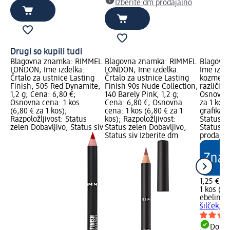
Izberite dm prodajalno
Drugi so kupili tudi
Blagovna znamka: RIMMEL
Blagovna znamka: RIMMEL
Blagovna
LONDON; Ime izdelka:
LONDON; Ime izdelka:
Ime izde
Črtalo za ustnice Lasting
Črtalo za ustnice Lasting
kozmetičn
Finish, 505 Red Dynamite,
Finish 90s Nude Collection,
različic,
1,2 g; Cena: 6,80 €;
140 Barely Pink, 1,2 g;
Osnovna 
Osnovna cena: 1 kos
Cena: 6,80 €; Osnovna
za 1 kos
(6,80 € za 1 kos);
cena: 1 kos (6,80 € za 1
grafika; 
Razpoložljivost: Status
kos); Razpoložljivost:
Status z
zelen Dobavljivo, Status siv
Status zelen Dobavljivo,
Status si
Status siv Izberite dm
prodajal
1,25 €
1 kos (1,
ebelin
Dv
šilček, ve
Dobav