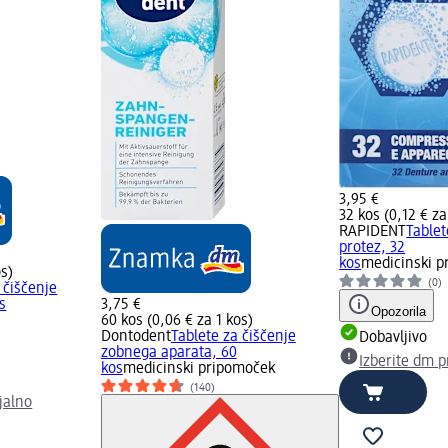
3,95 €
32 kos (0,12 € za
RAPIDENT
Tablet
protez, 32
kos
medicinski 
os)
(0)
 čiščenje
s
3,75 €
Opozorila
60 kos (0,06 € za 1 kos)
Dontodent
Tablete za čiščenje
Dobavljivo
zobnega aparata, 60
Izberite dm p
kos
medicinski pripomoček
(140)
jalno