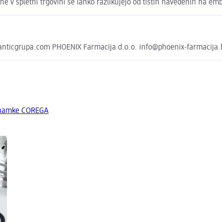
e v spletni trgovini se lahko razlikujejo od tistih navedenih na emb
atlanticgrupa.com PHOENIX Farmacija d.o.o. info@phoenix-farmacija.
 znamke COREGA