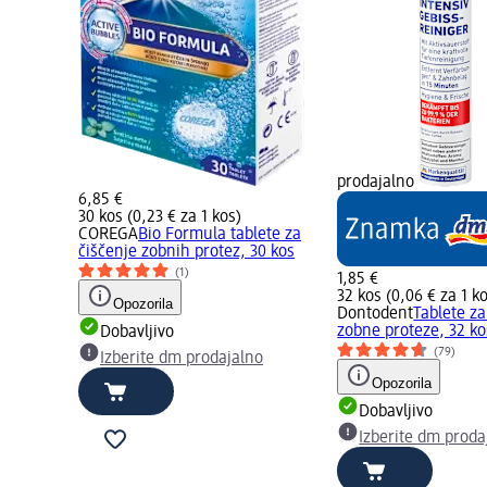
prodajalno
6,85 €
30 kos (0,23 € za 1 kos)
COREGA
Bio Formula tablete za
čiščenje zobnih protez, 30 kos
(1)
1,85 €
32 kos (0,06 € za 1 k
Opozorila
Dontodent
Tablete za
zobne proteze, 32 ko
Dobavljivo
(79)
Izberite dm prodajalno
Opozorila
Dobavljivo
Izberite dm proda