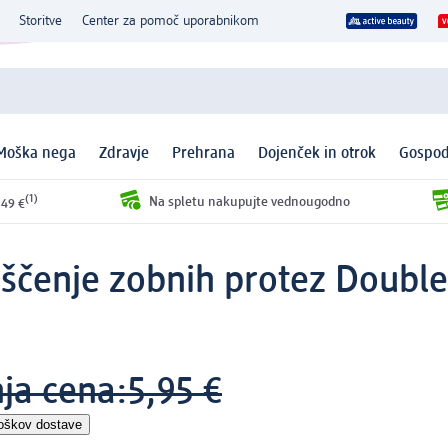
Storitve
Center za pomoč uporabnikom
Moška nega
Zdravje
Prehrana
Dojenček in otrok
Gospod
(1)
Na spletu nakupujte vednougodno
 49 €
iščenje zobnih protez Double
nja cena:
5,95 €
roškov dostave