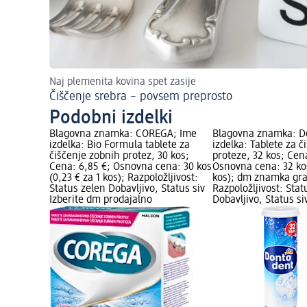
Naj plemenita kovina spet zasije
Čiščenje srebra – povsem preprosto
Podobni izdelki
Blagovna znamka: COREGA; Ime
Blagovna znamka: D
izdelka: Bio Formula tablete za
izdelka: Tablete za 
čiščenje zobnih protez, 30 kos;
proteze, 32 kos; Cena
Cena: 6,85 €; Osnovna cena: 30 kos
Osnovna cena: 32 kos
(0,23 € za 1 kos); Razpoložljivost:
kos); dm znamka gra
Status zelen Dobavljivo, Status siv
Razpoložljivost: Stat
Izberite dm prodajalno
Dobavljivo, Status si