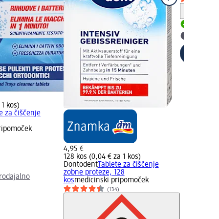
Opozori
Dobavlji
Izberite
 1 kos)
e za čiščenje
pripomoček
4,95 €
128 kos (0,04 € za 1 kos)
Dontodent
Tablete za čiščenje
zobne proteze, 128
rodajalno
kos
medicinski pripomoček
(134)