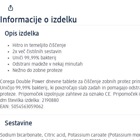
Informacije o izdelku
Opis izdelka
Hitro in temeljito čiščenje
2x več čistilnih sestavin
Uniči 99,99% bakterij
Odstrani madeže v nekaj minutah
Nežno do zobne proteze
Corega Double Power dnevne tablete za čiščenje zobnih protez prinaša
Uničijo 99,99% bakterij, ki povzročajo slab zadah in pomagajo odst
proteze. Pripomoček izpolnjuje zahteve za oznako CE. Pripomoček i
dm številka izdelka: 2190880
EAN: 5054563059062
Sestavine
Sodium bicarbonate, Citric acid, Potassium caroate (Potassium mo