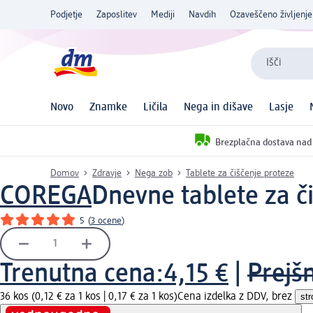
Podjetje
Zaposlitev
Mediji
Navdih
Ozaveščeno življenje
Išči
Novo
Znamke
Ličila
Nega in dišave
Lasje
Brezplačna dostava nad
Domov
Zdravje
Nega zob
Tablete za čiščenje proteze
COREGA
Dnevne tablete za č
5
(
3 ocene
)
Trenutna cena:
4,15 €
|
Prejš
36 kos (0,12 € za 1 kos |
0,17 € za 1 kos
)
Cena izdelka z DDV, brez
st