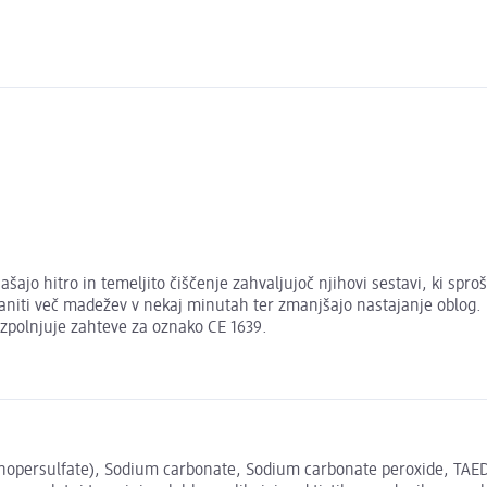
jo hitro in temeljito čiščenje zahvaljujoč njihovi sestavi, ki sprošč
raniti več madežev v nekaj minutah ter zmanjšajo nastajanje oblog.
zpolnjuje zahteve za oznako CE 1639.
nopersulfate), Sodium carbonate, Sodium carbonate peroxide, TAED