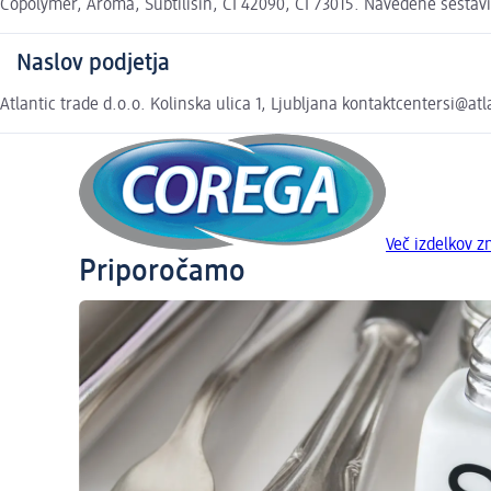
Copolymer, Aroma, Subtilisin, CI 42090, CI 73015. Navedene sestavin
Naslov podjetja
Atlantic trade d.o.o. Kolinska ulica 1, Ljubljana kontaktcentersi@
Več izdelkov
Priporočamo