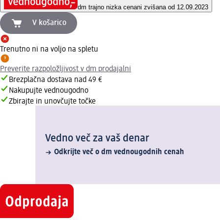
dm trajno nizka cena
ni zvišana od 12.09.2023
V košarico
Trenutno ni na voljo na spletu
Preverite razpoložljivost v dm prodajalni
Brezplačna dostava nad 49 €
Nakupujte vednougodno
Zbirajte in unovčujte točke
Vedno več za vaš denar
Odkrijte več o dm vednougodnih cenah