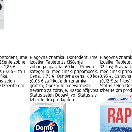
ontodent; Ime
Blagovna znamka: Dontodent; Ime
Blagovna znamk
čiščenje zobne
izdelka: Tablete za čiščenje
izdelka: Tablete
: 1,85 €;
zobnega aparata, 60 kos; Pravna
32 kos; Pravna k
 (0,06 € za 1
kategorija: medicinski pripomoček;
medicinski prip
fika;
Cena: 3,75 €; Osnovna cena: 60 kos
3,95 €; Osnovna
us zelen
(0,06 € za 1 kos); dm znamka
(0,12 € za 1 kos)
v Izberite dm
grafika; Opozorilo o nevarnosti:
Status zelen Dob
nevarno za zdravje; Razpoložljivost:
Izberite dm pro
Status zelen Dobavljivo, Status siv
Izberite dm prodajalno