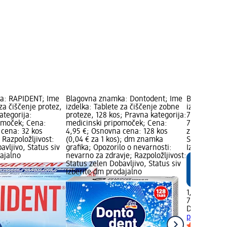
a: RAPIDENT; Ime
Blagovna znamka: Dontodent; Ime
Blagovna z
 za čiščenje protez,
izdelka: Tablete za čiščenje zobne
izdelka: Čis
ategorija:
proteze, 128 kos; Pravna kategorija:
75 ml; Cena
omoček; Cena:
medicinski pripomoček; Cena:
75 ml (2,60
 cena: 32 kos
4,95 €; Osnovna cena: 128 kos
znamka grafi
; Razpoložljivost:
(0,04 € za 1 kos); dm znamka
Status zelen
avljivo, Status siv
grafika; Opozorilo o nevarnosti:
Izberite dm
dajalno
nevarno za zdravje; Razpoložljivost:
Status zelen Dobavljivo, Status siv
Izberite dm prodajalno
1,95 €
75 ml (2,60 
Dontodent
Č
proteze, 75