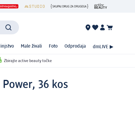
injstvo
Male živali
Foto
Odprodaja
dmLIVE ▶
Zbirajte active beauty točke
 Power, 36 kos