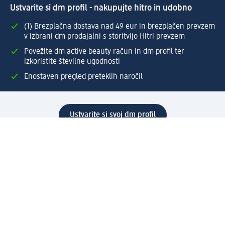
Ustvarite si dm profil - nakupujte hitro in udobno
(1) Brezplačna dostava nad 49 eur in brezplačen prevzem
v izbrani dm prodajalni s storitvijo Hitri prevzem
Povežite dm active beauty račun in dm profil ter
izkoristite številne ugodnosti
Enostaven pregled preteklih naročil
Ustvarite si svoj dm profil
Pomoč
Ugodnosti in storitve
Center za pomoč uporabnikom
Dostava
Vračila in menjave
Podjetje