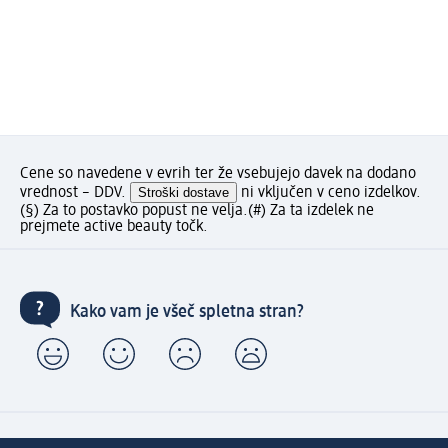
Cene so navedene v evrih ter že vsebujejo davek na dodano
vrednost – DDV.
Stroški dostave
ni vključen v ceno izdelkov.
(§) Za to postavko popust ne velja.
(#) Za ta izdelek ne
prejmete active beauty točk.
Kako vam je všeč spletna stran?