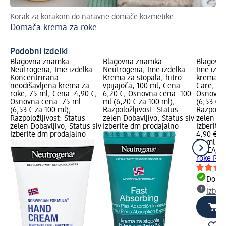
Korak za korakom do naravne domače kozmetike
Od
Domača krema za roke
Od
uč
Podobni izdelki
Blagovna znamka:
Blagovna znamka:
Blagovna
Neutrogena; Ime izdelka:
Neutrogena; Ime izdelka:
Ime izde
Koncentrirana
Krema za stopala, hitro
krema za
neodišavljena krema za
vpijajoča, 100 ml; Cena:
Care, 75
roke, 75 ml; Cena: 4,90 €;
6,20 €; Osnovna cena: 100
Osnovna 
Osnovna cena: 75 ml
ml (6,20 € za 100 ml);
(6,53 € z
(6,53 € za 100 ml);
Razpoložljivost: Status
Razpoložl
Razpoložljivost: Status
zelen Dobavljivo, Status siv
zelen Dob
zelen Dobavljivo, Status siv
Izberite dm prodajalno
Izberite
Izberite dm prodajalno
4,90 €
75 ml (6,
NIVEA
Ne
roke Rep
Dobav
Izber