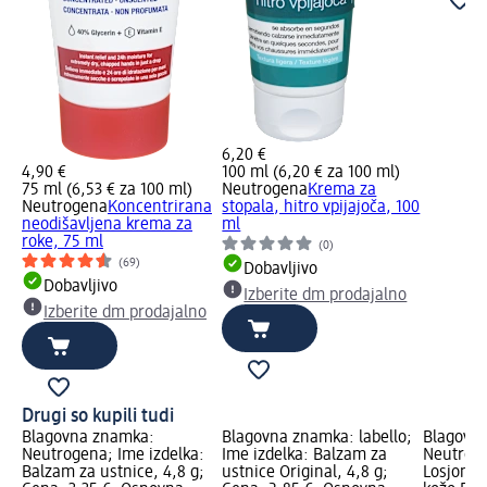
6,20 €
4,90 €
100 ml (6,20 € za 100 ml)
75 ml (6,53 € za 100 ml)
Neutrogena
Krema za
Neutrogena
Koncentrirana
stopala, hitro vpijajoča, 100
neodišavljena krema za
ml
roke, 75 ml
(0)
(69)
Dobavljivo
Dobavljivo
Izberite dm prodajalno
Izberite dm prodajalno
Drugi so kupili tudi
Blagovna znamka:
Blagovna znamka: labello;
Blagovn
Neutrogena; Ime izdelka:
Ime izdelka: Balzam za
Neutroge
Balzam za ustnice, 4,8 g;
ustnice Original, 4,8 g;
Losjon za