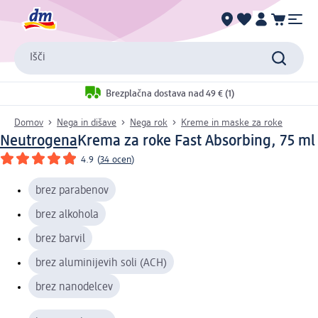
Išči
Brezplačna dostava nad 49 € (1)
Domov
Nega in dišave
Nega rok
Kreme in maske za roke
Neutrogena
Krema za roke Fast Absorbing, 75 ml
4.9
(
34 ocen
)
brez parabenov
brez alkohola
brez barvil
brez aluminijevih soli (ACH)
brez nanodelcev