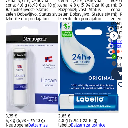
Cena: 3,35 €; Osnovna
Cena: 2,85 €; Osnovna
kožo Dee
cena: 4,8 g (6,98 € za 10 g);
cena: 4,8 g (5,94 € za 10 g);
ml; Cena
Razpoložljivost: Status
Razpoložljivost: Status
cena: 40
zelen Dobavljivo, Status siv
zelen Dobavljivo, Status siv
ml); Razp
Izberite dm prodajalno
Izberite dm prodajalno
zelen Dob
Izberite
8,30 €
400 ml (
Neutrog
in občut
Moisture
Dobav
Izber
3,35 €
2,85 €
4,8 g (6,98 € za 10 g)
4,8 g (5,94 € za 10 g)
Neutrogena
Balzam za
labello
Balzam za ustnice