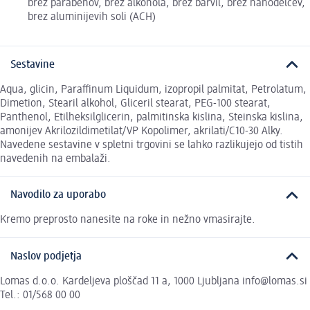
brez parabenov, brez alkohola, brez barvil, brez nanodelcev,
brez aluminijevih soli (ACH)
Sestavine
Aqua, glicin, Paraffinum Liquidum, izopropil palmitat, Petrolatum,
Dimetion, Stearil alkohol, Gliceril stearat, PEG-100 stearat,
Panthenol, Etilheksilglicerin, palmitinska kislina, Steinska kislina,
amonijev Akrilozildimetilat/VP Kopolimer, akrilati/C10-30 Alky.
Navedene sestavine v spletni trgovini se lahko razlikujejo od tistih
navedenih na embalaži.
Navodilo za uporabo
Kremo preprosto nanesite na roke in nežno vmasirajte.
Naslov podjetja
Lomas d.o.o. Kardeljeva ploščad 11 a, 1000 Ljubljana info@lomas.si
Tel.: 01/568 00 00