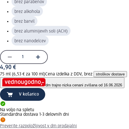
brez parabenov
brez alkohola
brez barvil
brez aluminijevih soli (ACH)
brez nanodelcev
4,90 €
75 ml (6,53 € za 100 ml)
Cena izdelka z DDV, brez
stroškov dostave
dm trajno nizka cena
ni zvišana od 16.06.2026
V košarico
Na voljo na spletu
Standardna dostava 1-3 delovnih dni
Preverite razpoložljivost v dm prodajalni