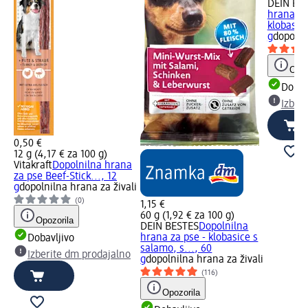
DEIN BE
hrana za
klobasice
g
dopolni
Opoz
Dobav
Izber
0,50 €
12 g (4,17 € za 100 g)
Vitakraft
Dopolnilna hrana
za pse Beef-Stick..., 12
g
dopolnilna hrana za živali
(0)
1,15 €
60 g (1,92 € za 100 g)
Opozorila
DEIN BESTES
Dopolnilna
hrana za pse - klobasice s
Dobavljivo
salamo, s..., 60
Izberite dm prodajalno
g
dopolnilna hrana za živali
(116)
Opozorila