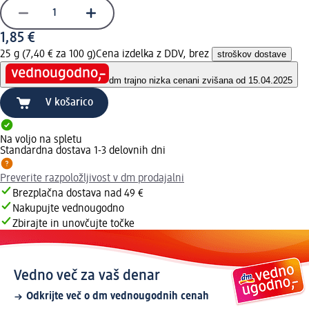
1,85 €
25 g (7,40 € za 100 g)
Cena izdelka z DDV, brez
stroškov dostave
dm trajno nizka cena
ni zvišana od 15.04.2025
V košarico
Na voljo na spletu
Standardna dostava 1-3 delovnih dni
Preverite razpoložljivost v dm prodajalni
Brezplačna dostava nad 49 €
Nakupujte vednougodno
Zbirajte in unovčujte točke
Vedno več za vaš denar
Odkrijte več o dm vednougodnih cenah