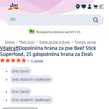
Išči
Brezplačna dostava nad 49 € (1)
Domov
Male živali
Hrana za pse in drugo
Prigrizki za pse
Vitakraft
Dopolnilna hrana za pse Beef Stick
Superfood, 25 g
dopolnilna hrana za živali
5
(
1 ocena
)
brez barvil
brez dodanih sladkorjev
brez barvil
brez dodanih sladkorjev