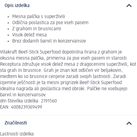
Opis izdelka
Mesna palčka s superživili
Odlična poslastica za pse vseh pasem
Z grahom in brusnicami
Visok delež mesa
Brez dodanih barvil in konzervansov
Vitakraft Beef-Stick Superfood dopolnilna hrana z grahom je
okusna mesna palčka, primerna za pse vseh pasem in starosti.
Receptura združuje visok delež mesa z dragocenimi superživili, kot
sta grah in brusnice. Grah je znan kot odličen vir beljakovin,
medtem ko so brusnice cenjene zaradi svojih lastnosti. Zaradi
izjemne ješčnosti je ta mesni prigrizek Beef-Stick Superfood
idealna nagrada ali poslastica med obroki. Palčke ne vsebujejo
barvil in konzervansov.
dm številka izdelka: 2191560
EAN: 4008239369499
Značilnosti
Lastnosti izdelka: