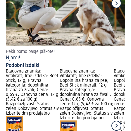
Pekli bomo pasje piškote!
Ča
Njami!
S 
Podobni izdelki
Blagovna znamka:
Blagovna znamka:
Blagovn
Vitakraft; Ime izdelka: Beef
Vitakraft; Ime izdelka:
Vitakraft
Stick, 12 g; Pravna
Dopolnilna hrana za pse,
Dopolnil
kategorija: dopolnilna
Beef Stick minerali, 12 g;
Beef stic
hrana za živali; Cena:
Pravna kategorija:
Pravna k
0,65 €; Osnovna cena: 12 g
dopolnilna hrana za živali;
dopolniln
(5,42 € za 100 g);
Cena: 0,65 €; Osnovna
Cena: 0,
Razpoložljivost: Status
cena: 12 g (5,42 € za 100 g);
cena: 12 
zelen Dobavljivo, Status siv
Razpoložljivost: Status
Razpoložl
Izberite dm prodajalno
zelen Dobavljivo, Status siv
zelen Dob
Izberite dm prodajalno
Izberite
0,50 €
12 g (4,1