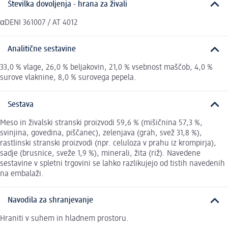
Številka dovoljenja - hrana za živali
αDENI 361007 / AT 4012
Analitične sestavine
33,0 % vlage, 26,0 % beljakovin, 21,0 % vsebnost maščob, 4,0 %
surove vlaknine, 8,0 % surovega pepela.
Sestava
Meso in živalski stranski proizvodi 59,6 % (mišičnina 57,3 %,
svinjina, govedina, piščanec), zelenjava (grah, svež 31,8 %),
rastlinski stranski proizvodi (npr. celuloza v prahu iz krompirja),
sadje (brusnice, sveže 1,9 %), minerali, žita (riž). Navedene
sestavine v spletni trgovini se lahko razlikujejo od tistih navedenih
na embalaži.
Navodila za shranjevanje
Hraniti v suhem in hladnem prostoru.