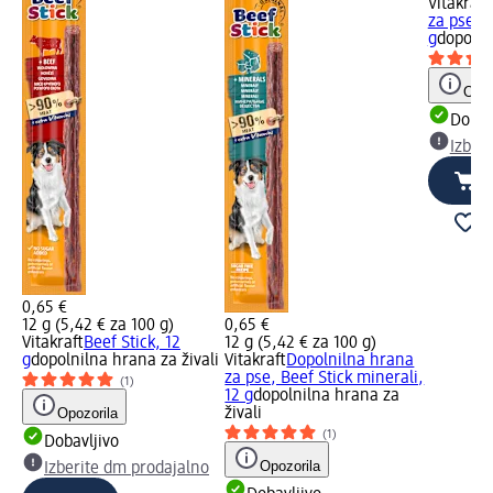
Vitakraft
za pse Be
g
dopolni
Opoz
Dobav
Izber
0,65 €
12 g (5,42 € za 100 g)
0,65 €
Vitakraft
Beef Stick, 12
12 g (5,42 € za 100 g)
g
dopolnilna hrana za živali
Vitakraft
Dopolnilna hrana
za pse, Beef Stick minerali,
(1)
12 g
dopolnilna hrana za
Opozorila
živali
(1)
Dobavljivo
Opozorila
Izberite dm prodajalno