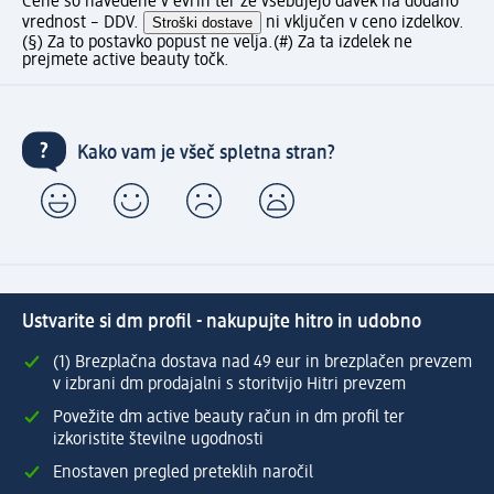
Cene so navedene v evrih ter že vsebujejo davek na dodano
vrednost – DDV.
Stroški dostave
ni vključen v ceno izdelkov.
(§) Za to postavko popust ne velja.
(#) Za ta izdelek ne
prejmete active beauty točk.
Kako vam je všeč spletna stran?
Ustvarite si dm profil - nakupujte hitro in udobno
(1) Brezplačna dostava nad 49 eur in brezplačen prevzem
v izbrani dm prodajalni s storitvijo Hitri prevzem
Povežite dm active beauty račun in dm profil ter
izkoristite številne ugodnosti
Enostaven pregled preteklih naročil