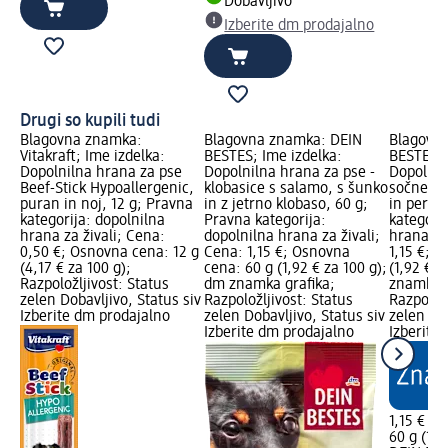
Dobavljivo
Izberite dm prodajalno
Drugi so kupili tudi
Blagovna znamka:
Blagovna znamka: DEIN
Blagovn
Vitakraft; Ime izdelka:
BESTES; Ime izdelka:
BESTES; 
Dopolnilna hrana za pse
Dopolnilna hrana za pse -
Dopolnil
Beef-Stick Hypoallergenic,
klobasice s salamo, s šunko
sočne kl
puran in noj, 12 g; Pravna
in z jetrno klobaso, 60 g;
in perut
kategorija: dopolnilna
Pravna kategorija:
kategori
hrana za živali; Cena:
dopolnilna hrana za živali;
hrana za
0,50 €; Osnovna cena: 12 g
Cena: 1,15 €; Osnovna
1,15 €; 
(4,17 € za 100 g);
cena: 60 g (1,92 € za 100 g);
(1,92 € z
Razpoložljivost: Status
dm znamka grafika;
znamka g
zelen Dobavljivo, Status siv
Razpoložljivost: Status
Razpoložl
Izberite dm prodajalno
zelen Dobavljivo, Status siv
zelen Dob
Izberite dm prodajalno
Izberite
1,15 €
60 g (1,9