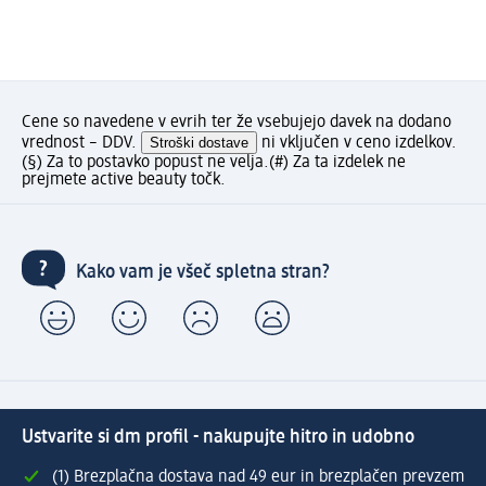
Cene so navedene v evrih ter že vsebujejo davek na dodano
vrednost – DDV.
Stroški dostave
ni vključen v ceno izdelkov.
(§) Za to postavko popust ne velja.
(#) Za ta izdelek ne
prejmete active beauty točk.
Kako vam je všeč spletna stran?
Ustvarite si dm profil - nakupujte hitro in udobno
(1) Brezplačna dostava nad 49 eur in brezplačen prevzem