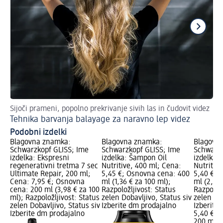
Sijoči prameni, popolno prekrivanje sivih las in čudovit videz
Na
Tehnika barvanja balayage za naravno lep videz
Ri
Podobni izdelki
Blagovna znamka:
Blagovna znamka:
Blagovn
Schwarzkopf GLISS; Ime
Schwarzkopf GLISS; Ime
Schwarzk
izdelka: Ekspresni
izdelka: Šampon Oil
izdelka: 
regenerativni tretma 7 sec
Nutritive, 400 ml; Cena:
Nutritiv
Ultimate Repair, 200 ml;
5,45 €; Osnovna cena: 400
5,40 €; 
Cena: 7,95 €; Osnovna
ml (1,36 € za 100 ml);
ml (2,70 
cena: 200 ml (3,98 € za 100
Razpoložljivost: Status
Razpoložl
ml); Razpoložljivost: Status
zelen Dobavljivo, Status siv
zelen Dob
zelen Dobavljivo, Status siv
Izberite dm prodajalno
Izberite
Izberite dm prodajalno
5,40 €
200 ml (