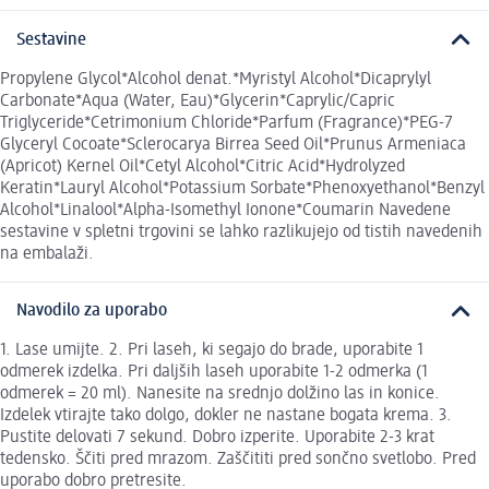
Sestavine
Propylene Glycol*Alcohol denat.*Myristyl Alcohol*Dicaprylyl
Carbonate*Aqua (Water, Eau)*Glycerin*Caprylic/Capric
Triglyceride*Cetrimonium Chloride*Parfum (Fragrance)*PEG-7
Glyceryl Cocoate*Sclerocarya Birrea Seed Oil*Prunus Armeniaca
(Apricot) Kernel Oil*Cetyl Alcohol*Citric Acid*Hydrolyzed
Keratin*Lauryl Alcohol*Potassium Sorbate*Phenoxyethanol*Benzyl
Alcohol*Linalool*Alpha-Isomethyl Ionone*Coumarin Navedene
sestavine v spletni trgovini se lahko razlikujejo od tistih navedenih
na embalaži.
Navodilo za uporabo
1. Lase umijte. 2. Pri laseh, ki segajo do brade, uporabite 1
odmerek izdelka. Pri daljših laseh uporabite 1-2 odmerka (1
odmerek = 20 ml). Nanesite na srednjo dolžino las in konice.
Izdelek vtirajte tako dolgo, dokler ne nastane bogata krema. 3.
Pustite delovati 7 sekund. Dobro izperite. Uporabite 2-3 krat
tedensko. Ščiti pred mrazom. Zaščititi pred sončno svetlobo. Pred
uporabo dobro pretresite.