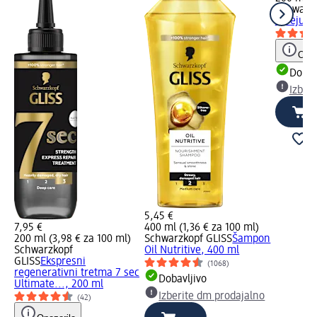
Schwarzk
spreju Oi
Opoz
Dobav
Izber
5,45 €
7,95 €
400 ml (1,36 € za 100 ml)
200 ml (3,98 € za 100 ml)
Schwarzkopf GLISS
Šampon
Schwarzkopf
Oil Nutritive, 400 ml
GLISS
Ekspresni
(1068)
regenerativni tretma 7 sec
Dobavljivo
Ultimate..., 200 ml
Izberite dm prodajalno
(42)