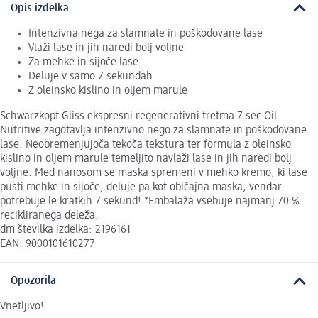
Opis izdelka
Intenzivna nega za slamnate in poškodovane lase
Vlaži lase in jih naredi bolj voljne
Za mehke in sijoče lase
Deluje v samo 7 sekundah
Z oleinsko kislino in oljem marule
Schwarzkopf Gliss ekspresni regenerativni tretma 7 sec Oil
Nutritive zagotavlja intenzivno nego za slamnate in poškodovane
lase. Neobremenjujoča tekoča tekstura ter formula z oleinsko
kislino in oljem marule temeljito navlaži lase in jih naredi bolj
voljne. Med nanosom se maska spremeni v mehko kremo, ki lase
pusti mehke in sijoče, deluje pa kot običajna maska, vendar
potrebuje le kratkih 7 sekund! *Embalaža vsebuje najmanj 70 %
recikliranega deleža.
dm številka izdelka: 2196161
EAN: 9000101610277
Opozorila
Vnetljivo!