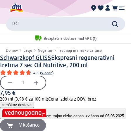
Išči
Brezplačna dostava nad 49 € (1)
Domov
Lasje
Nega las
Tretmaji in maske za lase
Schwarzkopf GLISS
Ekspresni regenerativni
tretma 7 sec Oil Nutritive, 200 ml
4.8
(
9 ocen
)
7,95 €
200 ml (3,98 € za 100 ml)
Cena izdelka z DDV, brez
stroškov dostave
dm trajno nizka cena
ni zvišana od 06.05.2025
V košarico