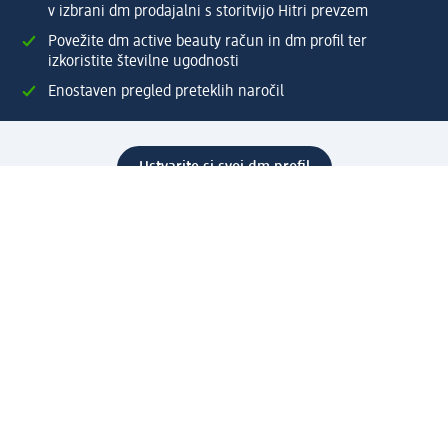
v izbrani dm prodajalni s storitvijo Hitri prevzem
Povežite dm active beauty račun in dm profil ter
izkoristite številne ugodnosti
Enostaven pregled preteklih naročil
Ustvarite si svoj dm profil
Pomoč
Ugodnosti in storitve
Center za pomoč uporabnikom
Dostava
Vračila in menjave
Podjetje
O nas
Družbena odgovornost
Zaposlitev
Mediji
dm svet