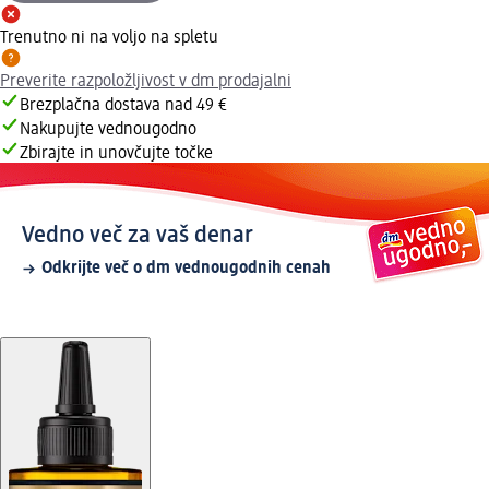
Trenutno ni na voljo na spletu
Preverite razpoložljivost v dm prodajalni
Brezplačna dostava nad 49 €
Nakupujte vednougodno
Zbirajte in unovčujte točke
Vedno več za vaš denar
Odkrijte več o dm vednougodnih cenah