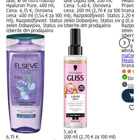
lase, ki se hitro mastijo
lase Liquid Silk, 200 ml;
Meals Ju
Hyaluron Pure, 400 ml;
Cena: 5,40 €; Osnovna
Pravna k
Cena: 6,15 €; Osnovna
cena: 200 ml (2,70 € za 100
hrana za
cena: 400 ml (1,54 € za 100
ml); Razpoložljivost: Status
2,20 €; 
ml); Razpoložljivost: Status
zelen Dobavljivo, Status siv
g (0,65 €
zelen Dobavljivo, Status siv
Izberite dm prodajalno
Razpoložl
Izberite dm prodajalno
zelen Dob
Izberite
2,20 €
340 g (0,
whiskas
mačje ml
Meals...,
hrana za 
Dobav
Izber
5,40 €
6,15 €
200 ml (2,70 € za 100 ml)