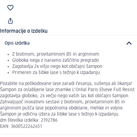
Informacije o izdelku
Opis izdelka
Z biotinom, provitaminom B5 in argininom
Globoka nega z naravno zaščitno pregrado
Zagotavlja 2x višjo nego kot običajni šampon
Primeren za šibke lase s težnjo k izpadanju
Pozabite na poškodovane lase zaradi česanja, sušenja ali likanja!
Šampon za oslabljene lase znamke L'Oréal Paris Elseve Full Resist
zagotavlja globoko, 2x večjo nego vaših las kot običajni šampon.
Zahvaljujoč inovativni sestavi z biotinom, provitaminom B5 in
argininom pušča lase popolnoma obdelane, mehke in voljne.
Šampon je odlična izbira za šibke lase s težnjo k izpadanju.
dm številka izdelka: 2192786
EAN: 3600522242451