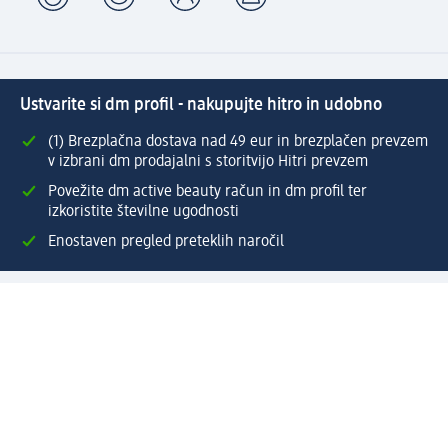
Ustvarite si dm profil - nakupujte hitro in udobno
(1) Brezplačna dostava nad 49 eur in brezplačen prevzem
v izbrani dm prodajalni s storitvijo Hitri prevzem
Povežite dm active beauty račun in dm profil ter
izkoristite številne ugodnosti
Enostaven pregled preteklih naročil
Ustvarite si svoj dm profil
Pomoč
Ugodnosti in storitve
Center za pomoč uporabnikom