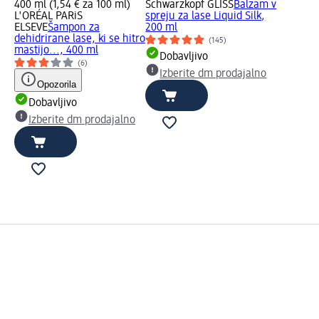
400 ml (1,54 € za 100 ml)
Schwarzkopf GLISS
Balzam v
L'ORÉAL PARiS
spreju za lase Liquid Silk,
ELSEVE
Šampon za
200 ml
dehidrirane lase, ki se hitro
(145)
mastijo..., 400 ml
Dobavljivo
(6)
Izberite dm prodajalno
Opozorila
Dobavljivo
Izberite dm prodajalno