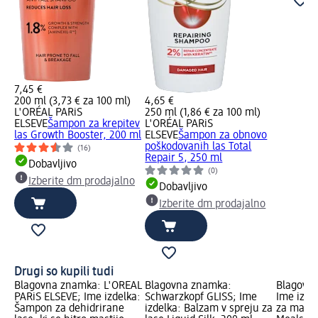
7,45 €
200 ml (3,73 € za 100 ml)
4,65 €
L'ORÉAL PARiS
250 ml (1,86 € za 100 ml)
ELSEVE
Šampon za krepitev
L'ORÉAL PARiS
las Growth Booster, 200 ml
ELSEVE
Šampon za obnovo
poškodovanih las Total
(16)
Repair 5, 250 ml
Dobavljivo
(0)
Izberite dm prodajalno
Dobavljivo
Izberite dm prodajalno
Drugi so kupili tudi
Blagovna znamka: L'ORÉAL
Blagovna znamka:
Blagovna
PARiS ELSEVE; Ime izdelka:
Schwarzkopf GLISS; Ime
Ime izde
Šampon za dehidrirane
izdelka: Balzam v spreju za
za mačje