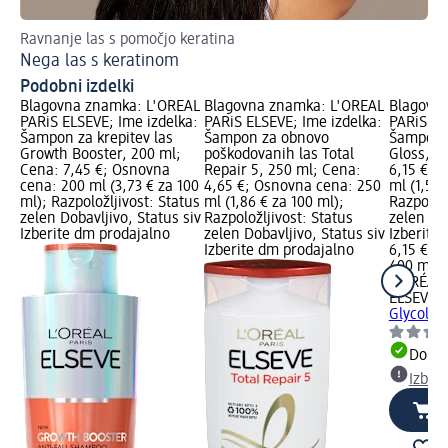
Ravnanje las s pomočjo keratina
Kak
Nega las s keratinom
Na
Podobni izdelki
Blagovna znamka: L'ORÉAL
Blagovna znamka: L'ORÉAL
Blagovn
PARiS ELSEVE; Ime izdelka:
PARiS ELSEVE; Ime izdelka:
PARiS EL
Šampon za krepitev las
Šampon za obnovo
Šampon z
Growth Booster, 200 ml;
poškodovanih las Total
Gloss, 4
Cena: 7,45 €; Osnovna
Repair 5, 250 ml; Cena:
6,15 €; 
cena: 200 ml (3,73 € za 100
4,65 €; Osnovna cena: 250
ml (1,54 
ml); Razpoložljivost: Status
ml (1,86 € za 100 ml);
Razpoložl
zelen Dobavljivo, Status siv
Razpoložljivost: Status
zelen Dob
Izberite dm prodajalno
zelen Dobavljivo, Status siv
Izberite
Izberite dm prodajalno
6,15 €
400 ml (1
L'ORÉAL 
ELSEVE
Š
Glycolic
Dobav
Izber