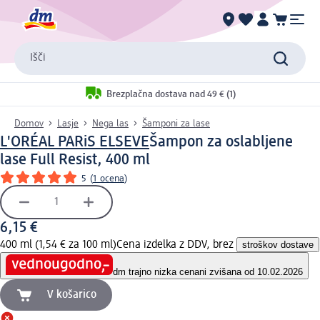
Išči
Brezplačna dostava nad 49 € (1)
Domov
Lasje
Nega las
Šamponi za lase
L'ORÉAL PARiS ELSEVE
Šampon za oslabljene
lase Full Resist, 400 ml
5
(
1 ocena
)
6,15 €
400 ml (1,54 € za 100 ml)
Cena izdelka z DDV, brez
stroškov dostave
dm trajno nizka cena
ni zvišana od 10.02.2026
V košarico