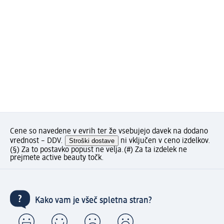
Cene so navedene v evrih ter že vsebujejo davek na dodano
vrednost – DDV.
Stroški dostave
ni vključen v ceno izdelkov.
(§) Za to postavko popust ne velja.
(#) Za ta izdelek ne
prejmete active beauty točk.
Kako vam je všeč spletna stran?