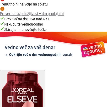
Trenutno ni na voljo na spletu
Preverite razpoložljivost v dm prodajalni
Brezplačna dostava nad 49 €
Nakupujte vednougodno
Zbirajte in unovčujte točke
Vedno več za vaš denar
Odkrijte več o dm vednougodnih cenah