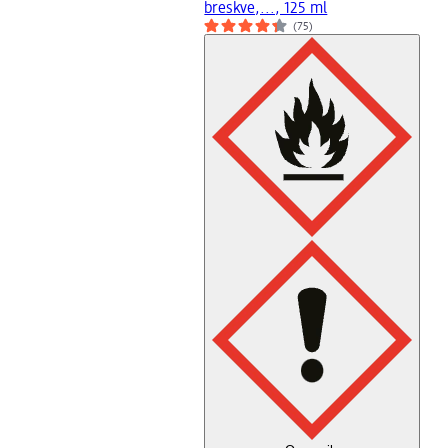
breskve,..., 125 ml
(75)