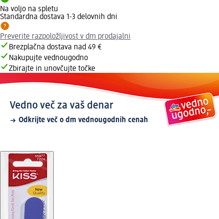
Na voljo na spletu
Standardna dostava 1-3 delovnih dni
Preverite razpoložljivost v dm prodajalni
Brezplačna dostava nad 49 €
Nakupujte vednougodno
Zbirajte in unovčujte točke
Vedno več za vaš denar
Odkrijte več o dm vednougodnih cenah