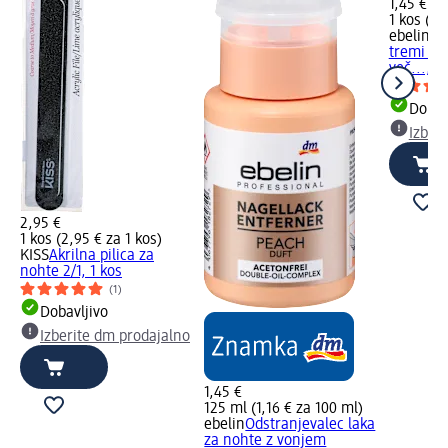
1,45 €
1 kos (1,
ebelin
Pi
tremi pol
več..., 1
Dobav
Izber
2,95 €
1 kos (2,95 € za 1 kos)
KISS
Akrilna pilica za
nohte 2/1, 1 kos
(1)
Dobavljivo
Izberite dm prodajalno
1,45 €
125 ml (1,16 € za 100 ml)
ebelin
Odstranjevalec laka
za nohte z vonjem