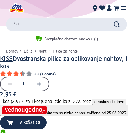
Išči
Brezplačna dostava nad 49 € (1)
Domov
Ličila
Nohti
Pilice za nohte
KISS
Dvostranska pilica za oblikovanje nohtov, 1
kos
3.3
(
3 ocene
)
2,95 €
1 kos (2,95 € za 1 kos)
Cena izdelka z DDV, brez
stroškov dostave
dm trajno nizka cena
ni zvišana od 25.03.2025
V košarico