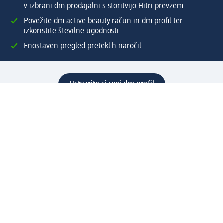
v izbrani dm prodajalni s storitvijo Hitri prevzem
Povežite dm active beauty račun in dm profil ter
izkoristite številne ugodnosti
Enostaven pregled preteklih naročil
Ustvarite si svoj dm profil
Pomoč
Ugodnosti in storitve
Center za pomoč uporabnikom
Dostava
Vračila in menjave
Podjetje
O nas
Družbena odgovornost
Zaposlitev
Mediji
dm svet