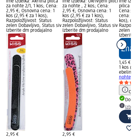
Ime izdelka: Akrilna pilica
Ime izdelka: Ukrivljeni pilici
Ime izde
za nohte 2/1, 1 kos; Cena:
za nohte , 2 kos; Cena:
pilica za
2,95 €; Osnovna cena: 1
2,95 €; Osnovna cena: 1
Cena: 1,
kos (2,95 € za 1 kos);
kos (2,95 € za 1 kos);
cena: 1 k
Razpoložljivost: Status
Razpoložljivost: Status
kos); dm
zelen Dobavljivo, Status siv
zelen Dobavljivo, Status siv
Razpoložl
Izberite dm prodajalno
Izberite dm prodajalno
zelen Dob
Izberite
1,45 €
1 kos (1,
ebelin
Dv
nohte, 1
Opoz
Dobav
Izber
2,95 €
2,95 €