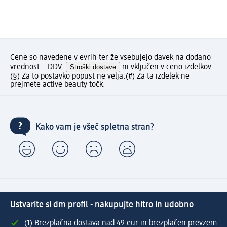
Cene so navedene v evrih ter že vsebujejo davek na dodano
vrednost – DDV.
Stroški dostave
ni vključen v ceno izdelkov.
(§) Za to postavko popust ne velja.
(#) Za ta izdelek ne
prejmete active beauty točk.
Kako vam je všeč spletna stran?
Ustvarite si dm profil - nakupujte hitro in udobno
(1) Brezplačna dostava nad 49 eur in brezplačen prevzem