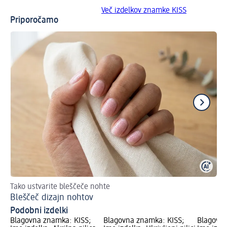
Več izdelkov znamke KISS
Priporočamo
Tako ustvarite bleščeče nohte
Do
Bleščeč dizajn nohtov
Fr
Podobni izdelki
Blagovna znamka: KISS;
Blagovna znamka: KISS;
Blagovna