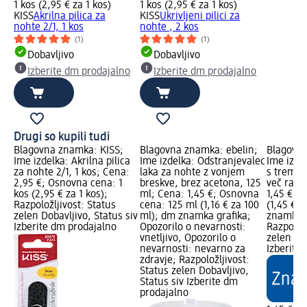
1 kos (2,95 € za 1 kos)
1 kos (2,95 € za 1 kos)
KISS
Akrilna pilica za
KISS
Ukrivljeni pilici za
nohte 2/1, 1 kos
nohte , 2 kos
(1)
(1)
Dobavljivo
Dobavljivo
Izberite dm prodajalno
Izberite dm prodajalno
Drugi so kupili tudi
Blagovna znamka: KISS;
Blagovna znamka: ebelin;
Blagovna
Ime izdelka: Akrilna pilica
Ime izdelka: Odstranjevalec
Ime izdel
za nohte 2/1, 1 kos; Cena:
laka za nohte z vonjem
s tremi p
2,95 €; Osnovna cena: 1
breskve, brez acetona, 125
več razli
kos (2,95 € za 1 kos);
ml; Cena: 1,45 €; Osnovna
1,45 €; 
Razpoložljivost: Status
cena: 125 ml (1,16 € za 100
(1,45 € z
zelen Dobavljivo, Status siv
ml); dm znamka grafika;
znamka g
Izberite dm prodajalno
Opozorilo o nevarnosti:
Razpoložl
vnetljivo, Opozorilo o
zelen Dob
nevarnosti: nevarno za
Izberite
zdravje; Razpoložljivost:
Status zelen Dobavljivo,
Status siv Izberite dm
prodajalno