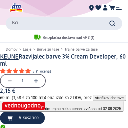
Išči
Brezplačna dostava nad 49 € (1)
Domov
Lasje
Barve za lase
Trajne barve za lase
KEUNE
Razvijalec barve 3% Cream Developer, 60
ml
5
(
1 ocena
)
2,15 €
60 ml (3,58 € za 100 ml)
Cena izdelka z DDV, brez
stroškov dostave
dm trajno nizka cena
ni zvišana od 02.09.2025
V košarico