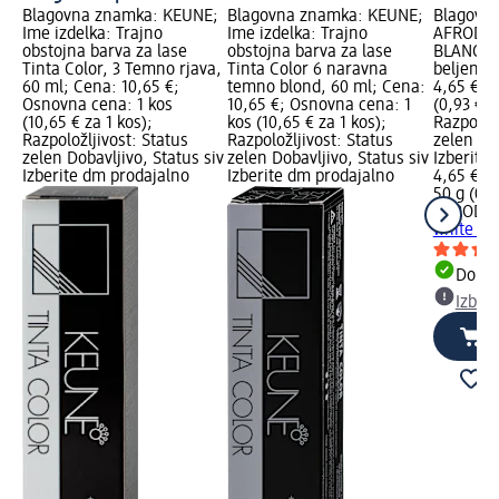
Blagovna znamka: KEUNE;
Blagovna znamka: KEUNE;
Blagovn
Ime izdelka: Trajno
Ime izdelka: Trajno
AFRODITA
obstojna barva za lase
obstojna barva za lase
BLANC ex
Tinta Color, 3 Temno rjava,
Tinta Color 6 naravna
beljenje 
60 ml; Cena: 10,65 €;
temno blond, 60 ml; Cena:
4,65 €; 
Osnovna cena: 1 kos
10,65 €; Osnovna cena: 1
(0,93 € z
(10,65 € za 1 kos);
kos (10,65 € za 1 kos);
Razpoložl
Razpoložljivost: Status
Razpoložljivost: Status
zelen Dob
zelen Dobavljivo, Status siv
zelen Dobavljivo, Status siv
Izberite
Izberite dm prodajalno
Izberite dm prodajalno
4,65 €
50 g (0,9
AFRODIT
white za 
Dobav
Izber