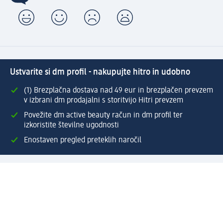
Ustvarite si dm profil - nakupujte hitro in udobno
(1) Brezplačna dostava nad 49 eur in brezplačen prevzem
v izbrani dm prodajalni s storitvijo Hitri prevzem
Povežite dm active beauty račun in dm profil ter
izkoristite številne ugodnosti
Enostaven pregled preteklih naročil
Ustvarite si svoj dm profil
Pomoč