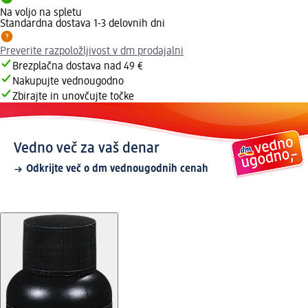
Na voljo na spletu
Standardna dostava 1-3 delovnih dni
Preverite razpoložljivost v dm prodajalni
Brezplačna dostava nad 49 €
Nakupujte vednougodno
Zbirajte in unovčujte točke
Vedno več za vaš denar
Odkrijte več o dm vednougodnih cenah