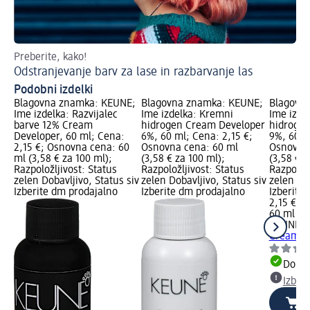
Preberite, kako!
Tes
Odstranjevanje barv za lase in razbarvanje las
Ka
Podobni izdelki
Blagovna znamka: KEUNE;
Blagovna znamka: KEUNE;
Blagovn
Ime izdelka: Razvijalec
Ime izdelka: Kremni
Ime izde
barve 12% Cream
hidrogen Cream Developer
hidroge
Developer, 60 ml; Cena:
6%, 60 ml; Cena: 2,15 €;
9%, 60 m
2,15 €; Osnovna cena: 60
Osnovna cena: 60 ml
Osnovna 
ml (3,58 € za 100 ml);
(3,58 € za 100 ml);
(3,58 € z
Razpoložljivost: Status
Razpoložljivost: Status
Razpoložl
zelen Dobavljivo, Status siv
zelen Dobavljivo, Status siv
zelen Dob
Izberite dm prodajalno
Izberite dm prodajalno
Izberite
2,15 €
60 ml (3,
KEUNE
K
Cream De
Dobav
Izber