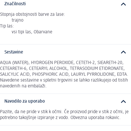
Značilnosti
Stopnja obstojnosti barve za lase:
trajno
Tip las:
vsi tipi las, Obarvane
Sestavine
AQUA (WATER), HYDROGEN PEROXIDE, CETETH-2, SIEARETH-20,
CETEARETH-6, CETEARYL ALCOHOL, TETRASODIUM ETIDRONATE,
SALICYLIC ACID, PHOSPHORIC ACID, LAURYL PYRROLIDONE, EDTA.
Navedene sestavine v spletni trgovini se lahko razlikujejo od tistih
navedenih na embalaži.
Navodilo za uporabo
Pazite, da ne pride v stik k očmi. Če proizvod pride v stik z očmi, je
potrebno takojšnje izpiranje z vodo. Obvezna uporaba rokavic.