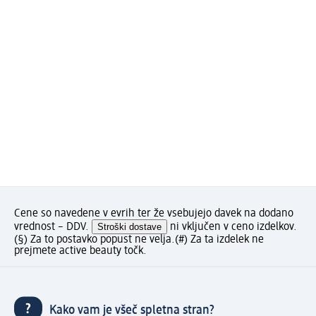
Cene so navedene v evrih ter že vsebujejo davek na dodano
vrednost – DDV.
Stroški dostave
ni vključen v ceno izdelkov.
(§) Za to postavko popust ne velja.
(#) Za ta izdelek ne
prejmete active beauty točk.
Kako vam je všeč spletna stran?